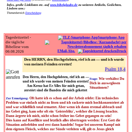
Infos, große Linklisten etc. auf
www.bibelglaube.de
zu weiteren Artikeln, Gedichten,
Liedern usw.:
Themenbereich
Entscheidung
Tagesleitzettel -
Smartphone-App
die tägliche
Bibellese vom
EMail-Abo.
Druck
06.08.2026
Den HERRN, den Hochgelobten, rief ich an — und ich wurde
von meinen Feinden errettet!
Psalm 18,4
Den Herrn, den Hochgelobten, rief ich an —
Wie verhältst Du
Frage:
und ich wurde von meinen Feinden errettet!
Dich in ausweglosen
Am Kreuz hat Er Alles für mich getan,
Situationen?
zerstört sind die Banden die mich gekettet
Oft hatte ich es schon auf der Arbeit erlebt: Ein technisches
Zur Ermutigung:
Problem war einfach nicht zu lösen und ich rackerte mich hochkonzentriert ab
und war schließlich total ermattet. Aber wenn ich dann erstmal abbrach und
ins Gebet ging, kam sehr oft ein `Geistesblitz`, welcher die Lösung brachte.
Dann ärgerte ich mich, nicht schon früher ins Gebet gegangen zu sein!
Dies kann auf Konflikte und letztlich alles übertragen werden: Erst Gott die
Situation anbefehlen und erst dann handeln! Sogar bei unserem Kampf mit
dem eigenen Fleisch, welches zur Sünde verleiten will, gilt es Jesus gleich