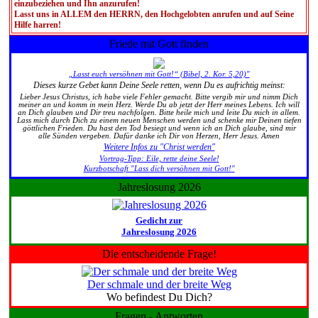
einzubeziehen und Ihn anzurufen!
Lasst uns in ALLEM den HERRN, den Hochgelobten anrufen und auf Seine
Hilfe harren!
Friede mit Gott finden
„Lasst euch versöhnen mit Gott!“ (Bibel, 2. Kor. 5,20)"
Dieses kurze Gebet kann Deine Seele retten, wenn Du es aufrichtig meinst:
Lieber Jesus Christus, ich habe viele Fehler gemacht. Bitte vergib mir und nimm Dich
meiner an und komm in mein Herz. Werde Du ab jetzt der Herr meines Lebens. Ich will
an Dich glauben und Dir treu nachfolgen. Bitte heile mich und leite Du mich in allem.
Lass mich durch Dich zu einem neuen Menschen werden und schenke mir Deinen tiefen
göttlichen Frieden. Du hast den Tod besiegt und wenn ich an Dich glaube, sind mir
alle Sünden vergeben. Dafür danke ich Dir von Herzen, Herr Jesus. Amen
Weitere Infos zu "Christ werden"
Vortrag-Tipp: Eile, rette deine Seele!
Kurzbotschaft "Lass dich versöhnen mit Gott!"
Jahreslosung 2026
Gedicht zur
Jahreslosung 2026
Die entscheidende Frage!
Der schmale und der breite Weg
Wo befindest Du Dich?
Fragen - Antworten