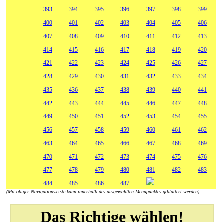
393
394
395
396
397
398
399
400
401
402
403
404
405
406
407
408
409
410
411
412
413
414
415
416
417
418
419
420
421
422
423
424
425
426
427
428
429
430
431
432
433
434
435
436
437
438
439
440
441
442
443
444
445
446
447
448
449
450
451
452
453
454
455
456
457
458
459
460
461
462
463
464
465
466
467
468
469
470
471
472
473
474
475
476
477
478
479
480
481
482
483
484
485
486
487
(Mit obiger Navigationsleiste kann innerhalb des ausgewählten Menüpunktes geblättert werden)
Das Richtige wählen!