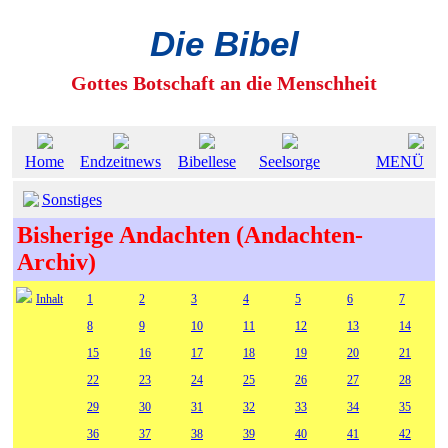
Die Bibel
Gottes Botschaft an die Menschheit
Home
Endzeitnews
Bibellese
Seelsorge
MENÜ
Sonstiges
Bisherige Andachten (Andachten-
Archiv)
Inhalt
1
2
3
4
5
6
7
8
9
10
11
12
13
14
15
16
17
18
19
20
21
22
23
24
25
26
27
28
29
30
31
32
33
34
35
36
37
38
39
40
41
42