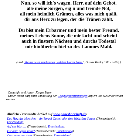
Nun, so will ich´s wagen, Herr, auf dein Gebot,
alle meine Sorgen, eig´n und fremde Not,
all mein heimlich Grämen, alles was mich quält,
dir ans Herz zu legen, der die Tränen zählt.
Du bist mein Erbarmer und mein bester Freund,
meines Lebens Sonne, die mir lacht und scheint
auch in finstern Nächten und durchs Todestal
mir hinüberleuchtet zu des Lammes Mahl.
(Lied '
Keiner wird zuschanden, welcher Gottes harrt
', Gustav Knak (1806 - 1878) )
Copyright und Autor: Jörgen Bauer
Dieser Inhalt darf unter Einhaltung der
Copyrightbestimmungen
kopiert und weiterverwendet
werden
Ähnliche / verwandte Artikel auf
www.gottesbotschaft.de
:
Das Herz des Menschen - ein Tempel Gottes oder eine Werkstätte Satans
(Themenbereich:
Entscheidung
)
Auf ein Wort ...
(Themenbereich:
Entscheidung
)
Für oder gegen Jesus?
(Themenbereich:
Entscheidung
)
Ganz oder gar nicht
(Themenbereich:
Entscheidung
)