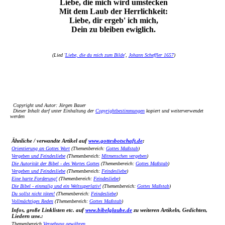
Liebe, die mich wird umstecken
Mit dem Laub der Herrlichkeit:
Liebe, dir ergeb' ich mich,
Dein zu bleiben ewiglich.
(Lied '
Liebe, die du mich zum Bilde
',
Johann Scheffler 1657
)
Copyright und Autor: Jörgen Bauer
Dieser Inhalt darf unter Einhaltung der
Copyrightbestimmungen
kopiert und weiterverwendet
werden
Ähnliche / verwandte Artikel auf
www.gottesbotschaft.de
:
Orientierung an Gottes Wort
(Themenbereich:
Gottes Maßstab
)
Vergeben und Feindesliebe
(Themenbereich:
Mitmenschen vergeben
)
Die Autorität der Bibel - des Wortes Gottes
(Themenbereich:
Gottes Maßstab
)
Vergeben und Feindesliebe
(Themenbereich:
Feindesliebe
)
Eine harte Forderung!
(Themenbereich:
Feindesliebe
)
Die Bibel - einmalig und ein Weltsuperlativ!
(Themenbereich:
Gottes Maßstab
)
Du sollst nicht töten!
(Themenbereich:
Feindesliebe
)
Vollmächtiges Reden
(Themenbereich:
Gottes Maßstab
)
Infos, große Linklisten etc. auf
www.bibelglaube.de
zu weiteren Artikeln, Gedichten,
Liedern usw.:
Themenbereich
Vergebung gewähren