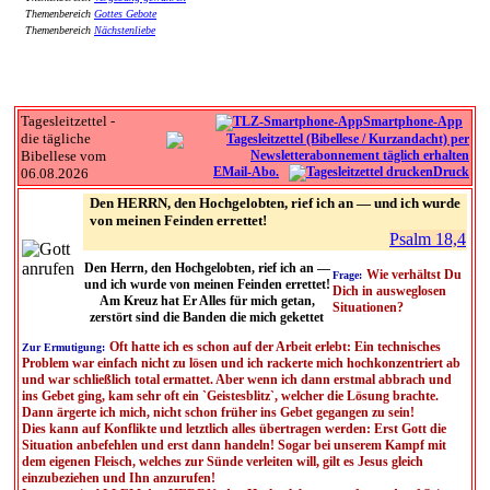
Themenbereich
Gottes Gebote
Themenbereich
Nächstenliebe
Tagesleitzettel -
Smartphone-App
die tägliche
Bibellese vom
EMail-Abo.
Druck
06.08.2026
Den HERRN, den Hochgelobten, rief ich an — und ich wurde
von meinen Feinden errettet!
Psalm 18,4
Den Herrn, den Hochgelobten, rief ich an —
Wie verhältst Du
Frage:
und ich wurde von meinen Feinden errettet!
Dich in ausweglosen
Am Kreuz hat Er Alles für mich getan,
Situationen?
zerstört sind die Banden die mich gekettet
Oft hatte ich es schon auf der Arbeit erlebt: Ein technisches
Zur Ermutigung:
Problem war einfach nicht zu lösen und ich rackerte mich hochkonzentriert ab
und war schließlich total ermattet. Aber wenn ich dann erstmal abbrach und
ins Gebet ging, kam sehr oft ein `Geistesblitz`, welcher die Lösung brachte.
Dann ärgerte ich mich, nicht schon früher ins Gebet gegangen zu sein!
Dies kann auf Konflikte und letztlich alles übertragen werden: Erst Gott die
Situation anbefehlen und erst dann handeln! Sogar bei unserem Kampf mit
dem eigenen Fleisch, welches zur Sünde verleiten will, gilt es Jesus gleich
einzubeziehen und Ihn anzurufen!