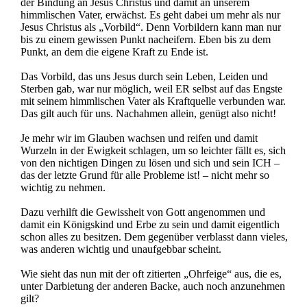
der Bindung an Jesus Christus und damit an unserem
himmlischen Vater, erwächst. Es geht dabei um mehr als nur
Jesus Christus als „Vorbild“. Denn Vorbildern kann man nur
bis zu einem gewissen Punkt nacheifern. Eben bis zu dem
Punkt, an dem die eigene Kraft zu Ende ist.
Das Vorbild, das uns Jesus durch sein Leben, Leiden und
Sterben gab, war nur möglich, weil ER selbst auf das Engste
mit seinem himmlischen Vater als Kraftquelle verbunden war.
Das gilt auch für uns. Nachahmen allein, genügt also nicht!
Je mehr wir im Glauben wachsen und reifen und damit
Wurzeln in der Ewigkeit schlagen, um so leichter fällt es, sich
von den nichtigen Dingen zu lösen und sich und sein ICH –
das der letzte Grund für alle Probleme ist! – nicht mehr so
wichtig zu nehmen.
Dazu verhilft die Gewissheit von Gott angenommen und
damit ein Königskind und Erbe zu sein und damit eigentlich
schon alles zu besitzen. Dem gegenüber verblasst dann vieles,
was anderen wichtig und unaufgebbar scheint.
Wie sieht das nun mit der oft zitierten „Ohrfeige“ aus, die es,
unter Darbietung der anderen Backe, auch noch anzunehmen
gilt?