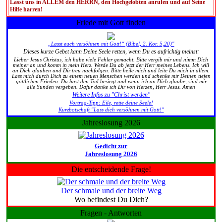
Lasst uns in ALLEM den HERRN, den Hochgelobten anrufen und auf Seine
Hilfe harren!
Friede mit Gott finden
„Lasst euch versöhnen mit Gott!“ (Bibel, 2. Kor. 5,20)"
Dieses kurze Gebet kann Deine Seele retten, wenn Du es aufrichtig meinst:
Lieber Jesus Christus, ich habe viele Fehler gemacht. Bitte vergib mir und nimm Dich
meiner an und komm in mein Herz. Werde Du ab jetzt der Herr meines Lebens. Ich will
an Dich glauben und Dir treu nachfolgen. Bitte heile mich und leite Du mich in allem.
Lass mich durch Dich zu einem neuen Menschen werden und schenke mir Deinen tiefen
göttlichen Frieden. Du hast den Tod besiegt und wenn ich an Dich glaube, sind mir
alle Sünden vergeben. Dafür danke ich Dir von Herzen, Herr Jesus. Amen
Weitere Infos zu "Christ werden"
Vortrag-Tipp: Eile, rette deine Seele!
Kurzbotschaft "Lass dich versöhnen mit Gott!"
Jahreslosung 2026
Gedicht zur
Jahreslosung 2026
Die entscheidende Frage!
Der schmale und der breite Weg
Wo befindest Du Dich?
Fragen - Antworten