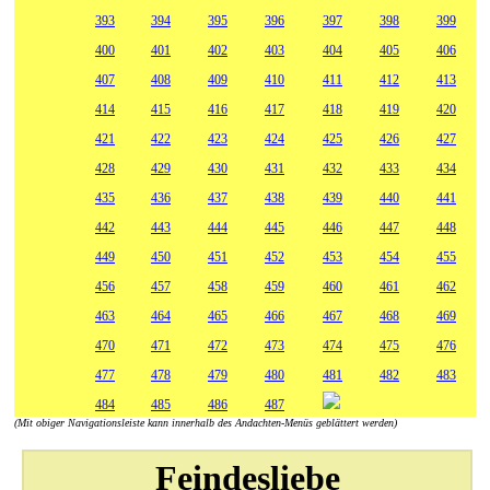
393
394
395
396
397
398
399
400
401
402
403
404
405
406
407
408
409
410
411
412
413
414
415
416
417
418
419
420
421
422
423
424
425
426
427
428
429
430
431
432
433
434
435
436
437
438
439
440
441
442
443
444
445
446
447
448
449
450
451
452
453
454
455
456
457
458
459
460
461
462
463
464
465
466
467
468
469
470
471
472
473
474
475
476
477
478
479
480
481
482
483
484
485
486
487
(Mit obiger Navigationsleiste kann innerhalb des Andachten-Menüs geblättert werden)
Feindesliebe