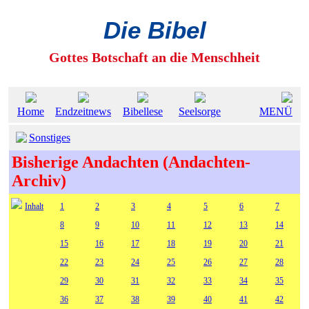
Die Bibel
Gottes Botschaft an die Menschheit
Home
Endzeitnews
Bibellese
Seelsorge
MENÜ
Sonstiges
Bisherige Andachten (Andachten-
Archiv)
Inhalt
1
2
3
4
5
6
7
8
9
10
11
12
13
14
15
16
17
18
19
20
21
22
23
24
25
26
27
28
29
30
31
32
33
34
35
36
37
38
39
40
41
42