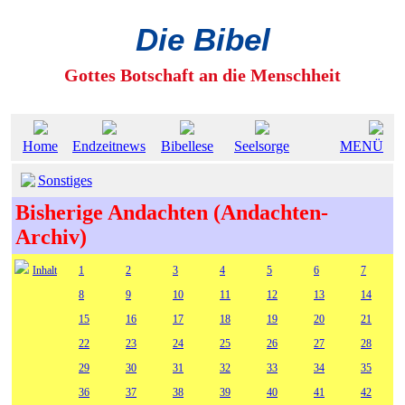
Die Bibel
Gottes Botschaft an die Menschheit
Home
Endzeitnews
Bibellese
Seelsorge
MENÜ
Sonstiges
Bisherige Andachten (Andachten-
Archiv)
Inhalt
1
2
3
4
5
6
7
8
9
10
11
12
13
14
15
16
17
18
19
20
21
22
23
24
25
26
27
28
29
30
31
32
33
34
35
36
37
38
39
40
41
42