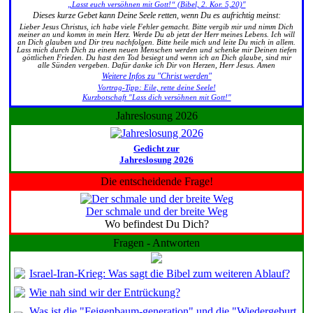
„Lasst euch versöhnen mit Gott!“ (Bibel, 2. Kor. 5,20)"
Dieses kurze Gebet kann Deine Seele retten, wenn Du es aufrichtig meinst:
Lieber Jesus Christus, ich habe viele Fehler gemacht. Bitte vergib mir und nimm Dich
meiner an und komm in mein Herz. Werde Du ab jetzt der Herr meines Lebens. Ich will
an Dich glauben und Dir treu nachfolgen. Bitte heile mich und leite Du mich in allem.
Lass mich durch Dich zu einem neuen Menschen werden und schenke mir Deinen tiefen
göttlichen Frieden. Du hast den Tod besiegt und wenn ich an Dich glaube, sind mir
alle Sünden vergeben. Dafür danke ich Dir von Herzen, Herr Jesus. Amen
Weitere Infos zu "Christ werden"
Vortrag-Tipp: Eile, rette deine Seele!
Kurzbotschaft "Lass dich versöhnen mit Gott!"
Jahreslosung 2026
Gedicht zur
Jahreslosung 2026
Die entscheidende Frage!
Der schmale und der breite Weg
Wo befindest Du Dich?
Fragen - Antworten
Israel-Iran-Krieg: Was sagt die Bibel zum weiteren Ablauf?
Wie nah sind wir der Entrückung?
Was ist die "Feigenbaum-generation" und die "Wiedergeburt