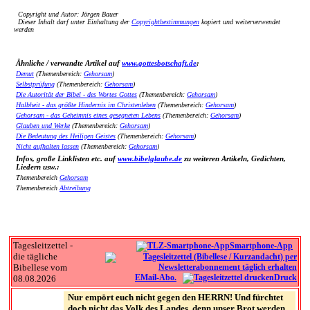
Copyright und Autor: Jörgen Bauer
Dieser Inhalt darf unter Einhaltung der
Copyrightbestimmungen
kopiert und weiterverwendet
werden
Ähnliche / verwandte Artikel auf
www.gottesbotschaft.de
:
Demut
(Themenbereich:
Gehorsam
)
Selbstprüfung
(Themenbereich:
Gehorsam
)
Die Autorität der Bibel - des Wortes Gottes
(Themenbereich:
Gehorsam
)
Halbheit - das größte Hindernis im Christenleben
(Themenbereich:
Gehorsam
)
Gehorsam - das Geheimnis eines gesegneten Lebens
(Themenbereich:
Gehorsam
)
Glauben und Werke
(Themenbereich:
Gehorsam
)
Die Bedeutung des Heiligen Geistes
(Themenbereich:
Gehorsam
)
Nicht aufhalten lassen
(Themenbereich:
Gehorsam
)
Infos, große Linklisten etc. auf
www.bibelglaube.de
zu weiteren Artikeln, Gedichten,
Liedern usw.:
Themenbereich
Gehorsam
Themenbereich
Abtreibung
Tagesleitzettel -
Smartphone-App
die tägliche
Bibellese vom
EMail-Abo.
Druck
08.08.2026
Nur empört euch nicht gegen den HERRN! Und fürchtet
doch nicht das Volk des Landes, denn unser Brot werden