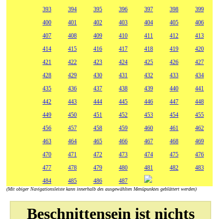
393
394
395
396
397
398
399
400
401
402
403
404
405
406
407
408
409
410
411
412
413
414
415
416
417
418
419
420
421
422
423
424
425
426
427
428
429
430
431
432
433
434
435
436
437
438
439
440
441
442
443
444
445
446
447
448
449
450
451
452
453
454
455
456
457
458
459
460
461
462
463
464
465
466
467
468
469
470
471
472
473
474
475
476
477
478
479
480
481
482
483
484
485
486
487
(Mit obiger Navigationsleiste kann innerhalb des ausgewählten Menüpunktes geblättert werden)
Beschnittensein ist nichts