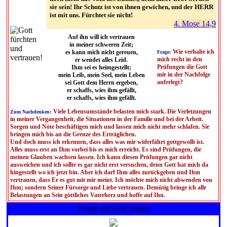
sie sein! Ihr Schutz ist von ihnen gewichen, und der HERR
ist mit uns. Fürchtet sie nicht!
4. Mose 14,9
Auf ihn will ich vertrauen
in meiner schweren Zeit;
Wie verhalte ich
es kann mich nicht gereuen,
Frage:
mich recht in den
er wendet alles Leid.
Prüfungen die Gott
Ihm sei es heimgestellt;
mir in der Nachfolge
mein Leib, mein Seel, mein Leben
auferlegt?
sei Gott dem Herrn ergeben,
er schaffs, wies ihm gefällt,
er schaffs, wies ihm gefällt.
Viele Lebensumstände belasten mich stark. Die Verletzungen
Zum Nachdenken:
in meiner Vergangenheit, die Situationen in der Familie und bei der Arbeit.
Sorgen und Nöte beschäftigen mich und lassen mich nicht mehr schlafen. Sie
bringen mich bis an die Grenze des Erträglichen.
Und doch muss ich erkennen, dass alles was mir widerfährt gottgewollt ist.
Alles muss erst an Ihm vorbei bis es mich erreicht. Es sind Prüfungen, die
meinen Glauben wachsen lassen. Ich kann diesen Prüfungen gar nicht
ausweichen und ich sollte es gar nicht erst versuchen, denn Gott hat mich da
hingestellt wo ich jetzt bin. Aber ich darf Ihm alles zurückgeben und Ihm
vertrauen, dass Er es gut mit mir meint. Ich möchte mich nicht abwenden von
Ihm; sondern Seiner Fürsorge und Liebe vertrauen. Demütig bringe ich alle
Belastungen an Sein göttliches Vaterherz und hoffe auf Ihn.
Friede mit Gott finden