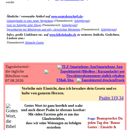
werden
Ähnliche / verwandte Artikel auf
www.gottesbotschaft.de
:
Götzenglaube in stets neuer Verpackung
(Themenbereich:
Schöpfergott
)
Gott ist Schöpfer aller Dinge
(Themenbereich:
Schöpfergott
)
Spruchkarten mit Bibelversen und allg. christlichen Weisheiten
(Themenbereich:
Schöpfergott
)
Infos, große Linklisten etc. auf
www.bibelglaube.de
zu weiteren Artikeln, Gedichten,
Liedern usw.:
Themenbereich
Allmacht Gottes
Tagesleitzettel -
Smartphone-App
die tägliche
Bibellese vom
EMail-Abo.
Druck
07.08.2026
Verleihe mir Einsicht, dass ich bewahre dein Gesetz und es
halte von ganzem Herzen.
Psalm 119,34
Gottes Wort ist ganz herrlich und wahr
und auch dieser Psalm ist überaus kostbar:
Mit vielen Facetten geht es um das
Beanspruchst Du
Glaubensleben,
Frage:
jeden Tag den `Bonus
dass wir seine Weisungen zu befolgen
Gottes`: Einsicht &
erstreben