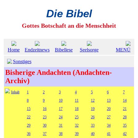
Die Bibel
Gottes Botschaft an die Menschheit
Home
Endzeitnews
Bibellese
Seelsorge
MENÜ
Sonstiges
Bisherige Andachten (Andachten-
Archiv)
Inhalt
1
2
3
4
5
6
7
8
9
10
11
12
13
14
15
16
17
18
19
20
21
22
23
24
25
26
27
28
29
30
31
32
33
34
35
36
37
38
39
40
41
42