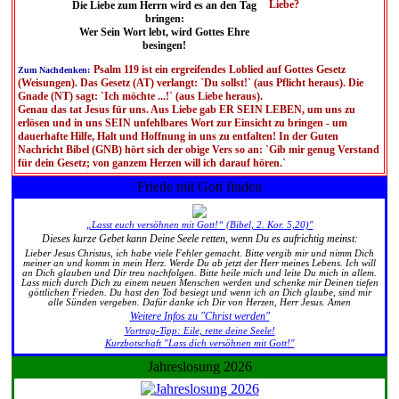
Liebe?
Die Liebe zum Herrn wird es an den Tag
bringen:
Wer Sein Wort lebt, wird Gottes Ehre
besingen!
Psalm 119 ist ein ergreifendes Loblied auf Gottes Gesetz
Zum Nachdenken:
(Weisungen). Das Gesetz (AT) verlangt: `Du sollst!` (aus Pflicht heraus). Die
Gnade (NT) sagt: `Ich möchte ...!` (aus Liebe heraus).
Genau das tat Jesus für uns. Aus Liebe gab ER SEIN LEBEN, um uns zu
erlösen und in uns SEIN unfehlbares Wort zur Einsicht zu bringen - um
dauerhafte Hilfe, Halt und Hoffnung in uns zu entfalten! In der Guten
Nachricht Bibel (GNB) hört sich der obige Vers so an: `Gib mir genug Verstand
für dein Gesetz; von ganzem Herzen will ich darauf hören.`
Friede mit Gott finden
„Lasst euch versöhnen mit Gott!“ (Bibel, 2. Kor. 5,20)"
Dieses kurze Gebet kann Deine Seele retten, wenn Du es aufrichtig meinst:
Lieber Jesus Christus, ich habe viele Fehler gemacht. Bitte vergib mir und nimm Dich
meiner an und komm in mein Herz. Werde Du ab jetzt der Herr meines Lebens. Ich will
an Dich glauben und Dir treu nachfolgen. Bitte heile mich und leite Du mich in allem.
Lass mich durch Dich zu einem neuen Menschen werden und schenke mir Deinen tiefen
göttlichen Frieden. Du hast den Tod besiegt und wenn ich an Dich glaube, sind mir
alle Sünden vergeben. Dafür danke ich Dir von Herzen, Herr Jesus. Amen
Weitere Infos zu "Christ werden"
Vortrag-Tipp: Eile, rette deine Seele!
Kurzbotschaft "Lass dich versöhnen mit Gott!"
Jahreslosung 2026