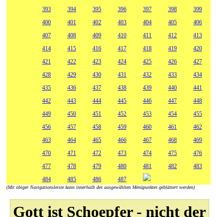
393
394
395
396
397
398
399
400
401
402
403
404
405
406
407
408
409
410
411
412
413
414
415
416
417
418
419
420
421
422
423
424
425
426
427
428
429
430
431
432
433
434
435
436
437
438
439
440
441
442
443
444
445
446
447
448
449
450
451
452
453
454
455
456
457
458
459
460
461
462
463
464
465
466
467
468
469
470
471
472
473
474
475
476
477
478
479
480
481
482
483
484
485
486
487
(Mit obiger Navigationsleiste kann innerhalb des ausgewählten Menüpunktes geblättert werden)
Gott ist Schoepfer - nicht der