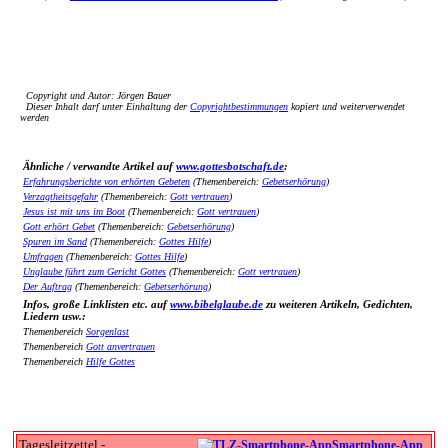
Copyright und Autor: Jörgen Bauer
Dieser Inhalt darf unter Einhaltung der
Copyrightbestimmungen
kopiert und weiterverwendet
werden
Ähnliche / verwandte Artikel auf
www.gottesbotschaft.de
:
Erfahrungsberichte von erhörten Gebeten
(Themenbereich:
Gebetserhörung
)
Verzagtheitsgefahr
(Themenbereich:
Gott vertrauen
)
Jesus ist mit uns im Boot
(Themenbereich:
Gott vertrauen
)
Gott erhört Gebet
(Themenbereich:
Gebetserhörung
)
Spuren im Sand
(Themenbereich:
Gottes Hilfe
)
Umfragen
(Themenbereich:
Gottes Hilfe
)
Unglaube führt zum Gericht Gottes
(Themenbereich:
Gott vertrauen
)
Der Auftrag
(Themenbereich:
Gebetserhörung
)
Infos, große Linklisten etc. auf
www.bibelglaube.de
zu weiteren Artikeln, Gedichten,
Liedern usw.:
Themenbereich
Sorgenlast
Themenbereich
Gott anvertrauen
Themenbereich
Hilfe Gottes
Tagesleitzettel -
Smartphone-App