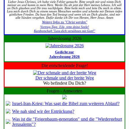
Lieber Jesus Christus, ich habe viele Fehler gemacht. Bitte vergib mir und nimm Dich
meiner an und komm in mein Herz. Werde Du ab jetzt der Herr meines Lebens. Ich will
an Dich glauben und Dir treu nachfolgen. Bitte heile mich und leite Du mich in allem.
Lass mich durch Dich zu einem neuen Menschen werden und schenke mir Deinen tiefen
göttlichen Frieden. Du hast den Tod besiegt und wenn ich an Dich glaube, sind mir
alle Sünden vergeben. Dafür danke ich Dir von Herzen, Herr Jesus. Amen
Weitere Infos zu "Christ werden"
Vortrag-Tipp: Eile, rette deine Seele!
Kurzbotschaft "Lass dich versöhnen mit Gott!"
Jahreslosung 2026
Gedicht zur
Jahreslosung 2026
Die entscheidende Frage!
Der schmale und der breite Weg
Wo befindest Du Dich?
Fragen - Antworten
Israel-Iran-Krieg: Was sagt die Bibel zum weiteren Ablauf?
Wie nah sind wir der Entrückung?
Was ist die "Feigenbaum-generation" und die "Wiedergeburt
Jerusalems"?