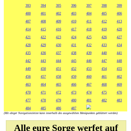
393
394
395
396
397
398
399
400
401
402
403
404
405
406
407
408
409
410
411
412
413
414
415
416
417
418
419
420
421
422
423
424
425
426
427
428
429
430
431
432
433
434
435
436
437
438
439
440
441
442
443
444
445
446
447
448
449
450
451
452
453
454
455
456
457
458
459
460
461
462
463
464
465
466
467
468
469
470
471
472
473
474
475
476
477
478
479
480
481
482
483
484
485
486
487
(Mit obiger Navigationsleiste kann innerhalb des ausgewählten Menüpunktes geblättert werden)
Alle eure Sorge werfet auf