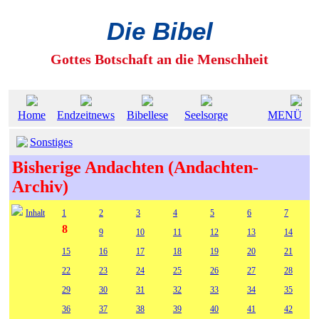
Die Bibel
Gottes Botschaft an die Menschheit
Home
Endzeitnews
Bibellese
Seelsorge
MENÜ
Sonstiges
Bisherige Andachten (Andachten-
Archiv)
Inhalt
1
2
3
4
5
6
7
8
9
10
11
12
13
14
15
16
17
18
19
20
21
22
23
24
25
26
27
28
29
30
31
32
33
34
35
36
37
38
39
40
41
42