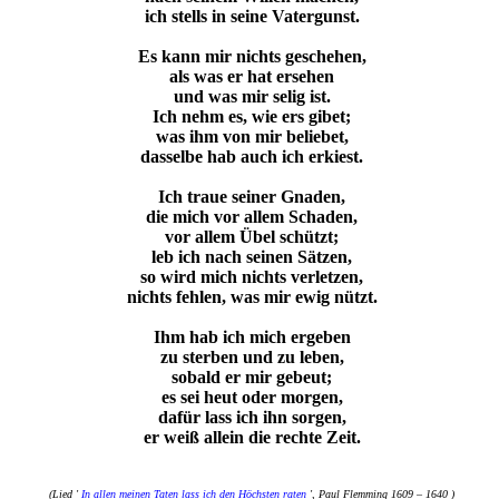
ich stells in seine Vatergunst.
Es kann mir nichts geschehen,
als was er hat ersehen
und was mir selig ist.
Ich nehm es, wie ers gibet;
was ihm von mir beliebet,
dasselbe hab auch ich erkiest.
Ich traue seiner Gnaden,
die mich vor allem Schaden,
vor allem Übel schützt;
leb ich nach seinen Sätzen,
so wird mich nichts verletzen,
nichts fehlen, was mir ewig nützt.
Ihm hab ich mich ergeben
zu sterben und zu leben,
sobald er mir gebeut;
es sei heut oder morgen,
dafür lass ich ihn sorgen,
er weiß allein die rechte Zeit.
(Lied '
In allen meinen Taten lass ich den Höchsten raten
', Paul Flemming 1609 – 1640 )