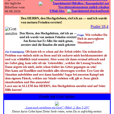
die tägliche
Bibellese vom
EMail-Abo.
Druck
06.08.2026
Den HERRN, den Hochgelobten, rief ich an — und ich wurde
von meinen Feinden errettet!
Psalm 18,4
Den Herrn, den Hochgelobten, rief ich an —
Wie verhältst Du
Frage:
und ich wurde von meinen Feinden errettet!
Dich in ausweglosen
Am Kreuz hat Er Alles für mich getan,
Situationen?
zerstört sind die Banden die mich gekettet
Oft hatte ich es schon auf der Arbeit erlebt: Ein technisches
Zur Ermutigung:
Problem war einfach nicht zu lösen und ich rackerte mich hochkonzentriert ab
und war schließlich total ermattet. Aber wenn ich dann erstmal abbrach und
ins Gebet ging, kam sehr oft ein `Geistesblitz`, welcher die Lösung brachte.
Dann ärgerte ich mich, nicht schon früher ins Gebet gegangen zu sein!
Dies kann auf Konflikte und letztlich alles übertragen werden: Erst Gott die
Situation anbefehlen und erst dann handeln! Sogar bei unserem Kampf mit
dem eigenen Fleisch, welches zur Sünde verleiten will, gilt es Jesus gleich
einzubeziehen und Ihn anzurufen!
Lasst uns in ALLEM den HERRN, den Hochgelobten anrufen und auf Seine
Hilfe harren!
Friede mit Gott finden
„Lasst euch versöhnen mit Gott!“ (Bibel, 2. Kor. 5,20)"
Dieses kurze Gebet kann Deine Seele retten, wenn Du es aufrichtig meinst: