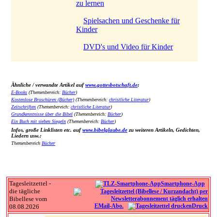
zu lernen
Spielsachen und Geschenke für
Kinder
DVD's und Video für Kinder
Ähnliche / verwandte Artikel auf
www.gottesbotschaft.de
:
E-Books
(Themenbereich:
Bücher
)
Kostenlose Broschüren (Bücher)
(Themenbereich:
christliche Literatur
)
Zeitschriften
(Themenbereich:
christliche Literatur
)
Grundkenntnisse über die Bibel
(Themenbereich:
Bücher
)
Ein Buch mit sieben Siegeln
(Themenbereich:
Bücher
)
Infos, große Linklisten etc. auf
www.bibelglaube.de
zu weiteren Artikeln, Gedichten,
Liedern usw.:
Themenbereich
Bücher
Tagesleitzettel -
Smartphone-App
die tägliche
Bibellese vom
EMail-Abo.
Druck
08.08.2026