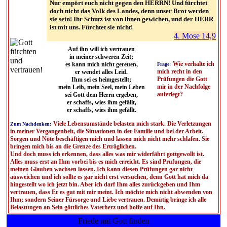
Nur empört euch nicht gegen den HERRN! Und fürchtet
doch nicht das Volk des Landes, denn unser Brot werden
sie sein! Ihr Schutz ist von ihnen gewichen, und der HERR
ist mit uns. Fürchtet sie nicht!
4. Mose 14,9
Auf ihn will ich vertrauen
in meiner schweren Zeit;
Wie verhalte ich
es kann mich nicht gereuen,
Frage:
mich recht in den
er wendet alles Leid.
Prüfungen die Gott
Ihm sei es heimgestellt;
mir in der Nachfolge
mein Leib, mein Seel, mein Leben
auferlegt?
sei Gott dem Herrn ergeben,
er schaffs, wies ihm gefällt,
er schaffs, wies ihm gefällt.
Viele Lebensumstände belasten mich stark. Die Verletzungen
Zum Nachdenken:
in meiner Vergangenheit, die Situationen in der Familie und bei der Arbeit.
Sorgen und Nöte beschäftigen mich und lassen mich nicht mehr schlafen. Sie
bringen mich bis an die Grenze des Erträglichen.
Und doch muss ich erkennen, dass alles was mir widerfährt gottgewollt ist.
Alles muss erst an Ihm vorbei bis es mich erreicht. Es sind Prüfungen, die
meinen Glauben wachsen lassen. Ich kann diesen Prüfungen gar nicht
ausweichen und ich sollte es gar nicht erst versuchen, denn Gott hat mich da
hingestellt wo ich jetzt bin. Aber ich darf Ihm alles zurückgeben und Ihm
vertrauen, dass Er es gut mit mir meint. Ich möchte mich nicht abwenden von
Ihm; sondern Seiner Fürsorge und Liebe vertrauen. Demütig bringe ich alle
Belastungen an Sein göttliches Vaterherz und hoffe auf Ihn.
Friede mit Gott finden