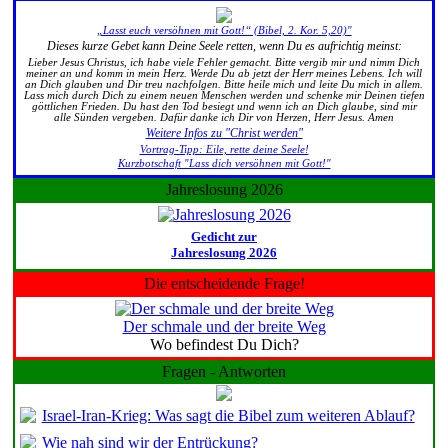
„Lasst euch versöhnen mit Gott!“ (Bibel, 2. Kor. 5,20)"
Dieses kurze Gebet kann Deine Seele retten, wenn Du es aufrichtig meinst:
Lieber Jesus Christus, ich habe viele Fehler gemacht. Bitte vergib mir und nimm Dich
meiner an und komm in mein Herz. Werde Du ab jetzt der Herr meines Lebens. Ich will
an Dich glauben und Dir treu nachfolgen. Bitte heile mich und leite Du mich in allem.
Lass mich durch Dich zu einem neuen Menschen werden und schenke mir Deinen tiefen
göttlichen Frieden. Du hast den Tod besiegt und wenn ich an Dich glaube, sind mir
alle Sünden vergeben. Dafür danke ich Dir von Herzen, Herr Jesus. Amen
Weitere Infos zu "Christ werden"
Vortrag-Tipp: Eile, rette deine Seele!
Kurzbotschaft "Lass dich versöhnen mit Gott!"
Jahreslosung 2026
Gedicht zur
Jahreslosung 2026
Die entscheidende Frage!
Der schmale und der breite Weg
Wo befindest Du Dich?
Fragen - Antworten
Israel-Iran-Krieg: Was sagt die Bibel zum weiteren Ablauf?
Wie nah sind wir der Entrückung?