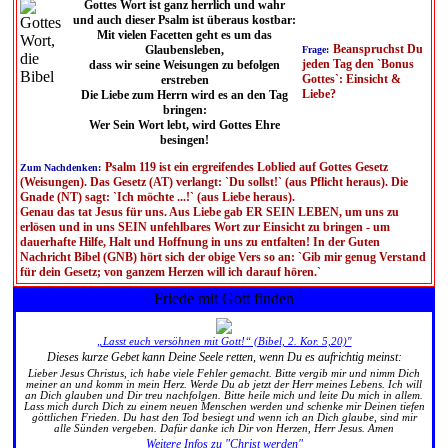
Gottes Wort ist ganz herrlich und wahr
und auch dieser Psalm ist überaus kostbar:
Mit vielen Facetten geht es um das
Beanspruchst Du
Glaubensleben,
Frage:
jeden Tag den `Bonus
dass wir seine Weisungen zu befolgen
Gottes`: Einsicht &
erstreben
Liebe?
Die Liebe zum Herrn wird es an den Tag
bringen:
Wer Sein Wort lebt, wird Gottes Ehre
besingen!
Psalm 119 ist ein ergreifendes Loblied auf Gottes Gesetz
Zum Nachdenken:
(Weisungen). Das Gesetz (AT) verlangt: `Du sollst!` (aus Pflicht heraus). Die
Gnade (NT) sagt: `Ich möchte ...!` (aus Liebe heraus).
Genau das tat Jesus für uns. Aus Liebe gab ER SEIN LEBEN, um uns zu
erlösen und in uns SEIN unfehlbares Wort zur Einsicht zu bringen - um
dauerhafte Hilfe, Halt und Hoffnung in uns zu entfalten! In der Guten
Nachricht Bibel (GNB) hört sich der obige Vers so an: `Gib mir genug Verstand
für dein Gesetz; von ganzem Herzen will ich darauf hören.`
Friede mit Gott finden
„Lasst euch versöhnen mit Gott!“ (Bibel, 2. Kor. 5,20)"
Dieses kurze Gebet kann Deine Seele retten, wenn Du es aufrichtig meinst:
Lieber Jesus Christus, ich habe viele Fehler gemacht. Bitte vergib mir und nimm Dich
meiner an und komm in mein Herz. Werde Du ab jetzt der Herr meines Lebens. Ich will
an Dich glauben und Dir treu nachfolgen. Bitte heile mich und leite Du mich in allem.
Lass mich durch Dich zu einem neuen Menschen werden und schenke mir Deinen tiefen
göttlichen Frieden. Du hast den Tod besiegt und wenn ich an Dich glaube, sind mir
alle Sünden vergeben. Dafür danke ich Dir von Herzen, Herr Jesus. Amen
Weitere Infos zu "Christ werden"