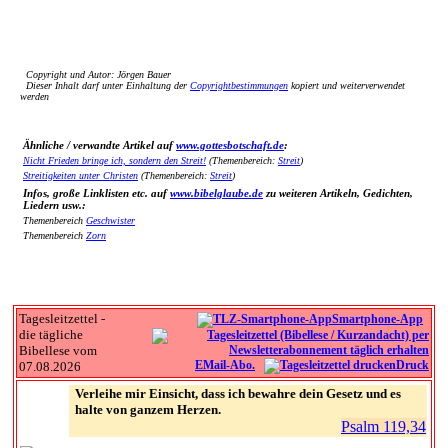
Copyright und Autor: Jörgen Bauer
Dieser Inhalt darf unter Einhaltung der
Copyrightbestimmungen
kopiert und weiterverwendet
werden
Ähnliche / verwandte Artikel auf
www.gottesbotschaft.de
:
Nicht Frieden bringe ich, sondern den Streit!
(Themenbereich:
Streit
)
Streitigkeiten unter Christen
(Themenbereich:
Streit
)
Infos, große Linklisten etc. auf
www.bibelglaube.de
zu weiteren Artikeln, Gedichten,
Liedern usw.:
Themenbereich
Geschwister
Themenbereich
Zorn
Tagesleitzettel -
Smartphone-App
die tägliche
Bibellese vom
EMail-Abo.
Druck
07.08.2026
Verleihe mir Einsicht, dass ich bewahre dein Gesetz und es
halte von ganzem Herzen.
Psalm 119,34