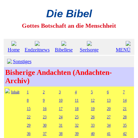
Die Bibel
Gottes Botschaft an die Menschheit
Home
Endzeitnews
Bibellese
Seelsorge
MENÜ
Sonstiges
Bisherige Andachten (Andachten-
Archiv)
Inhalt
1
2
3
4
5
6
7
8
9
10
11
12
13
14
15
16
17
18
19
20
21
22
23
24
25
26
27
28
29
30
31
32
33
34
35
36
37
38
39
40
41
42