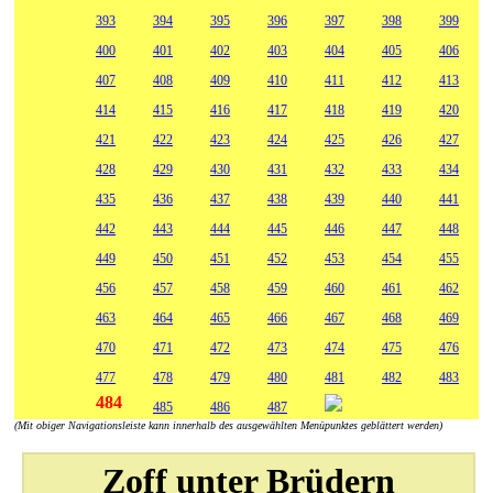
393
394
395
396
397
398
399
400
401
402
403
404
405
406
407
408
409
410
411
412
413
414
415
416
417
418
419
420
421
422
423
424
425
426
427
428
429
430
431
432
433
434
435
436
437
438
439
440
441
442
443
444
445
446
447
448
449
450
451
452
453
454
455
456
457
458
459
460
461
462
463
464
465
466
467
468
469
470
471
472
473
474
475
476
477
478
479
480
481
482
483
484
485
486
487
(Mit obiger Navigationsleiste kann innerhalb des ausgewählten Menüpunktes geblättert werden)
Zoff unter Brüdern