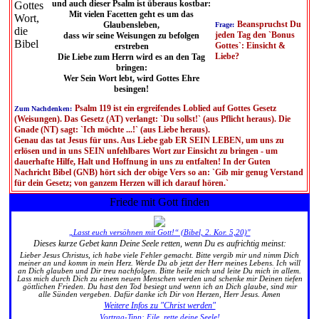
und auch dieser Psalm ist überaus kostbar:
Mit vielen Facetten geht es um das
Beanspruchst Du
Glaubensleben,
Frage:
jeden Tag den `Bonus
dass wir seine Weisungen zu befolgen
Gottes`: Einsicht &
erstreben
Liebe?
Die Liebe zum Herrn wird es an den Tag
bringen:
Wer Sein Wort lebt, wird Gottes Ehre
besingen!
Psalm 119 ist ein ergreifendes Loblied auf Gottes Gesetz
Zum Nachdenken:
(Weisungen). Das Gesetz (AT) verlangt: `Du sollst!` (aus Pflicht heraus). Die
Gnade (NT) sagt: `Ich möchte ...!` (aus Liebe heraus).
Genau das tat Jesus für uns. Aus Liebe gab ER SEIN LEBEN, um uns zu
erlösen und in uns SEIN unfehlbares Wort zur Einsicht zu bringen - um
dauerhafte Hilfe, Halt und Hoffnung in uns zu entfalten! In der Guten
Nachricht Bibel (GNB) hört sich der obige Vers so an: `Gib mir genug Verstand
für dein Gesetz; von ganzem Herzen will ich darauf hören.`
Friede mit Gott finden
„Lasst euch versöhnen mit Gott!“ (Bibel, 2. Kor. 5,20)"
Dieses kurze Gebet kann Deine Seele retten, wenn Du es aufrichtig meinst:
Lieber Jesus Christus, ich habe viele Fehler gemacht. Bitte vergib mir und nimm Dich
meiner an und komm in mein Herz. Werde Du ab jetzt der Herr meines Lebens. Ich will
an Dich glauben und Dir treu nachfolgen. Bitte heile mich und leite Du mich in allem.
Lass mich durch Dich zu einem neuen Menschen werden und schenke mir Deinen tiefen
göttlichen Frieden. Du hast den Tod besiegt und wenn ich an Dich glaube, sind mir
alle Sünden vergeben. Dafür danke ich Dir von Herzen, Herr Jesus. Amen
Weitere Infos zu "Christ werden"
Vortrag-Tipp: Eile, rette deine Seele!