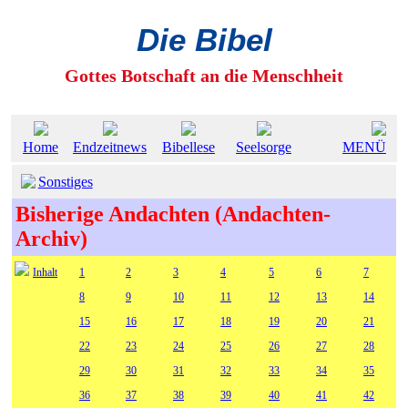
Die Bibel
Gottes Botschaft an die Menschheit
Home
Endzeitnews
Bibellese
Seelsorge
MENÜ
Sonstiges
Bisherige Andachten (Andachten-
Archiv)
Inhalt
1
2
3
4
5
6
7
8
9
10
11
12
13
14
15
16
17
18
19
20
21
22
23
24
25
26
27
28
29
30
31
32
33
34
35
36
37
38
39
40
41
42