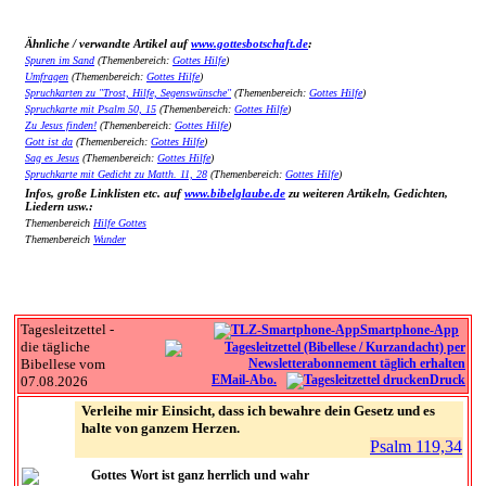
Ähnliche / verwandte Artikel auf
www.gottesbotschaft.de
:
Spuren im Sand
(Themenbereich:
Gottes Hilfe
)
Umfragen
(Themenbereich:
Gottes Hilfe
)
Spruchkarten zu "Trost, Hilfe, Segenswünsche"
(Themenbereich:
Gottes Hilfe
)
Spruchkarte mit Psalm 50, 15
(Themenbereich:
Gottes Hilfe
)
Zu Jesus finden!
(Themenbereich:
Gottes Hilfe
)
Gott ist da
(Themenbereich:
Gottes Hilfe
)
Sag es Jesus
(Themenbereich:
Gottes Hilfe
)
Spruchkarte mit Gedicht zu Matth. 11, 28
(Themenbereich:
Gottes Hilfe
)
Infos, große Linklisten etc. auf
www.bibelglaube.de
zu weiteren Artikeln, Gedichten,
Liedern usw.:
Themenbereich
Hilfe Gottes
Themenbereich
Wunder
Tagesleitzettel -
Smartphone-App
die tägliche
Bibellese vom
EMail-Abo.
Druck
07.08.2026
Verleihe mir Einsicht, dass ich bewahre dein Gesetz und es
halte von ganzem Herzen.
Psalm 119,34
Gottes Wort ist ganz herrlich und wahr