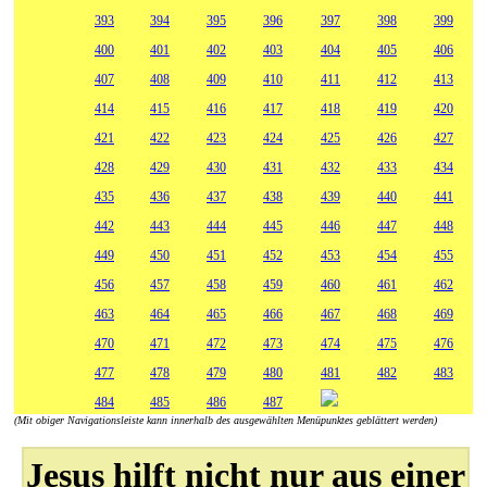
393
394
395
396
397
398
399
400
401
402
403
404
405
406
407
408
409
410
411
412
413
414
415
416
417
418
419
420
421
422
423
424
425
426
427
428
429
430
431
432
433
434
435
436
437
438
439
440
441
442
443
444
445
446
447
448
449
450
451
452
453
454
455
456
457
458
459
460
461
462
463
464
465
466
467
468
469
470
471
472
473
474
475
476
477
478
479
480
481
482
483
484
485
486
487
(Mit obiger Navigationsleiste kann innerhalb des ausgewählten Menüpunktes geblättert werden)
Jesus hilft nicht nur aus einer