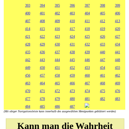
393
394
395
396
397
398
399
400
401
402
403
404
405
406
407
408
409
410
411
412
413
414
415
416
417
418
419
420
421
422
423
424
425
426
427
428
429
430
431
432
433
434
435
436
437
438
439
440
441
442
443
444
445
446
447
448
449
450
451
452
453
454
455
456
457
458
459
460
461
462
463
464
465
466
467
468
469
470
471
472
473
474
475
476
477
478
479
480
481
482
483
484
485
486
487
(Mit obiger Navigationsleiste kann innerhalb des ausgewählten Menüpunktes geblättert werden)
Kann man die Wahrheit