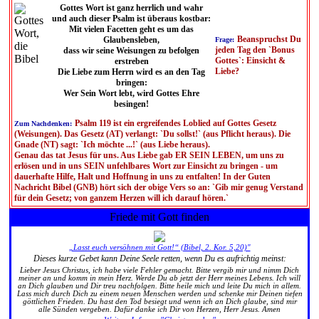
Gottes Wort ist ganz herrlich und wahr
und auch dieser Psalm ist überaus kostbar:
Mit vielen Facetten geht es um das
Beanspruchst Du
Glaubensleben,
Frage:
jeden Tag den `Bonus
dass wir seine Weisungen zu befolgen
Gottes`: Einsicht &
erstreben
Liebe?
Die Liebe zum Herrn wird es an den Tag
bringen:
Wer Sein Wort lebt, wird Gottes Ehre
besingen!
Psalm 119 ist ein ergreifendes Loblied auf Gottes Gesetz
Zum Nachdenken:
(Weisungen). Das Gesetz (AT) verlangt: `Du sollst!` (aus Pflicht heraus). Die
Gnade (NT) sagt: `Ich möchte ...!` (aus Liebe heraus).
Genau das tat Jesus für uns. Aus Liebe gab ER SEIN LEBEN, um uns zu
erlösen und in uns SEIN unfehlbares Wort zur Einsicht zu bringen - um
dauerhafte Hilfe, Halt und Hoffnung in uns zu entfalten! In der Guten
Nachricht Bibel (GNB) hört sich der obige Vers so an: `Gib mir genug Verstand
für dein Gesetz; von ganzem Herzen will ich darauf hören.`
Friede mit Gott finden
„Lasst euch versöhnen mit Gott!“ (Bibel, 2. Kor. 5,20)"
Dieses kurze Gebet kann Deine Seele retten, wenn Du es aufrichtig meinst:
Lieber Jesus Christus, ich habe viele Fehler gemacht. Bitte vergib mir und nimm Dich
meiner an und komm in mein Herz. Werde Du ab jetzt der Herr meines Lebens. Ich will
an Dich glauben und Dir treu nachfolgen. Bitte heile mich und leite Du mich in allem.
Lass mich durch Dich zu einem neuen Menschen werden und schenke mir Deinen tiefen
göttlichen Frieden. Du hast den Tod besiegt und wenn ich an Dich glaube, sind mir
alle Sünden vergeben. Dafür danke ich Dir von Herzen, Herr Jesus. Amen