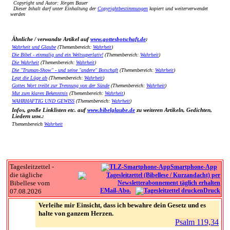
Copyright und Autor: Jörgen Bauer
Dieser Inhalt darf unter Einhaltung der
Copyrightbestimmungen
kopiert und weiterverwendet
werden
Ähnliche / verwandte Artikel auf
www.gottesbotschaft.de
:
Wahrheit und Glaube
(Themenbereich:
Wahrheit
)
Die Bibel - einmalig und ein Weltsuperlativ!
(Themenbereich:
Wahrheit
)
Die Wahrheit
(Themenbereich:
Wahrheit
)
Die "Truman-Show" - und seine "andere" Botschaft
(Themenbereich:
Wahrheit
)
Legt die Lüge ab
(Themenbereich:
Wahrheit
)
Gottes Wort treibt zur Trennung von der Sünde
(Themenbereich:
Wahrheit
)
Mut zum klaren Bekenntnis
(Themenbereich:
Wahrheit
)
WAHRHAFTIG UND GEWISS
(Themenbereich:
Wahrheit
)
Infos, große Linklisten etc. auf
www.bibelglaube.de
zu weiteren Artikeln, Gedichten,
Liedern usw.:
Themenbereich
Wahrheit
Tagesleitzettel -
Smartphone-App
die tägliche
Bibellese vom
EMail-Abo.
Druck
07.08.2026
Verleihe mir Einsicht, dass ich bewahre dein Gesetz und es
halte von ganzem Herzen.
Psalm 119,34