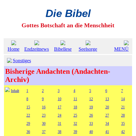
Die Bibel
Gottes Botschaft an die Menschheit
Home
Endzeitnews
Bibellese
Seelsorge
MENÜ
Sonstiges
Bisherige Andachten (Andachten-
Archiv)
Inhalt
1
2
3
4
5
6
7
8
9
10
11
12
13
14
15
16
17
18
19
20
21
22
23
24
25
26
27
28
29
30
31
32
33
34
35
36
37
38
39
40
41
42