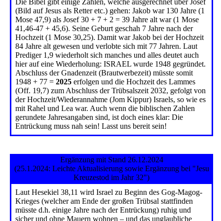
Die Bibel gibt einige Zahlen, welche ausgerechnet über Josef
(Bild auf Jesus als Retter etc.) gehen: Jakob war 130 Jahre (1
Mose 47,9) als Josef 30 + 7 + 2 = 39 Jahre alt war (1 Mose
41,46-47 + 45,6). Seine Geburt geschah 7 Jahre nach der
Hochzeit (1 Mose 30,25). Damit war Jakob bei der Hochzeit
84 Jahre alt gewesen und verlobte sich mit 77 Jahren. Laut
Prediger 1,9 wiederholt sich manches und alles deutet auch
hier auf eine Wiederholung: ISRAEL wurde 1948 gegründet.
Abschluss der Gnadenzeit (Brautwerbezeit) müsste somit
1948 + 77 =
2025
erfolgen und die Hochzeit des Lammes
(Off. 19,7) zum Abschluss der Trübsalszeit 2032, gefolgt von
der Hochzeit/Wiederannahme (Jom Kippur) Israels, so wie es
mit Rahel und Lea war. Auch wenn die biblischen Zahlen
gerundete Jahresangaben sind, ist doch eines klar: Die
Entrückung muss nah sein! Lasst uns bereit sein!
Ergänzung mit Stand 26.12.2024
(25.1.2024: Leichte Aktualisierung sowie Ergänzung bei "Jesu
Kreuzestod im Jahr 32")
Laut Hesekiel 38,11 wird Israel zu Beginn des Gog-Magog-
Krieges (welcher am Ende der großen Trübsal stattfinden
müsste d.h. einige Jahre nach der Entrückung) ruhig und
sicher und ohne Mauern wohnen – und das unglaubliche