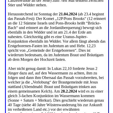
Lanzenwunde an der Seite) zum 7ten Mal seitdem zwischen
Stier und Widder stehen.
Herausstechend ist Sonntag der
21.04.2024
(ab 23.4 beginnt
das Passah-Fest): Der Komet „12P/Pons Brooks“ (12 erinnert
an die 12 Stämme Israels und Pons-Brooks heißt “Brücke-
Bach“ und erinnert an die Jordanüberquerung) bewegt sich
ebenfalls in den Widder und ist am 21.4 der Erde am
nahesten. Gleichzeitig gibt es eine Uranus-Jupiter-
Konjunktion ebenfalls im Widder. Vor allem fängt abends das
Erstgeborenen-Fasten im Judentum an und Hebr. 12,23
spricht von „Gemeinde der Erstgeborenen“. Dies ist
wiederum bedeutsam, da im Judentum Braut und Bräutigam
ab dem Morgen der Hochzeit fasten.
Aber nicht genug damit: In Lukas 22,10 forderte Jesus 2
Jünger dazu auf, auf den Wassermann zu achten, ihm zu
folgen und dann ihm Obersaal das Passah vorzubereiten, bei
welcher ja die „Verlobung“ der Brautgemeinde mit Jesus
stattfand (Abendmahl: Braut und Bräutigam trinken aus
einem gemeinsamen Kelch). Am
28.2.2024
wird es zu einer
gleich 3-fachen Konjunktion im Wassermann kommen
(Sonne + Saturn + Merkur). Dies geschieht wiederum genau
40 Tage (siehe 40 Jahre Wüstenwanderung bis zur Ankunft
im verheißenen Land etc.) vor der erwähnten