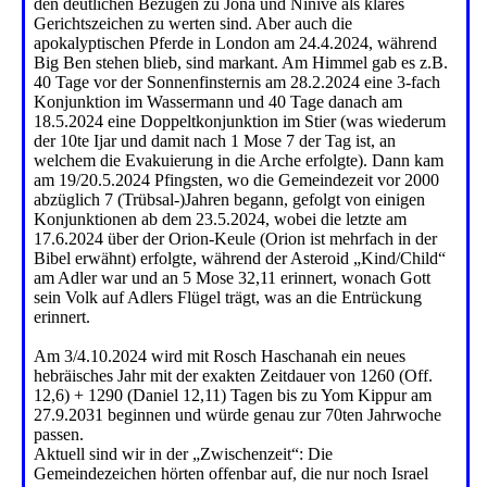
den deutlichen Bezügen zu Jona und Ninive als klares
Gerichtszeichen zu werten sind. Aber auch die
apokalyptischen Pferde in London am 24.4.2024, während
Big Ben stehen blieb, sind markant. Am Himmel gab es z.B.
40 Tage vor der Sonnenfinsternis am 28.2.2024 eine 3-fach
Konjunktion im Wassermann und 40 Tage danach am
18.5.2024 eine Doppeltkonjunktion im Stier (was wiederum
der 10te Ijar und damit nach 1 Mose 7 der Tag ist, an
welchem die Evakuierung in die Arche erfolgte). Dann kam
am 19/20.5.2024 Pfingsten, wo die Gemeindezeit vor 2000
abzüglich 7 (Trübsal-)Jahren begann, gefolgt von einigen
Konjunktionen ab dem 23.5.2024, wobei die letzte am
17.6.2024 über der Orion-Keule (Orion ist mehrfach in der
Bibel erwähnt) erfolgte, während der Asteroid „Kind/Child“
am Adler war und an 5 Mose 32,11 erinnert, wonach Gott
sein Volk auf Adlers Flügel trägt, was an die Entrückung
erinnert.
Am 3/4.10.2024 wird mit Rosch Haschanah ein neues
hebräisches Jahr mit der exakten Zeitdauer von 1260 (Off.
12,6) + 1290 (Daniel 12,11) Tagen bis zu Yom Kippur am
27.9.2031 beginnen und würde genau zur 70ten Jahrwoche
passen.
Aktuell sind wir in der „Zwischenzeit“: Die
Gemeindezeichen hörten offenbar auf, die nur noch Israel