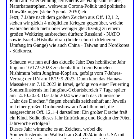
Fahrt auf: Anerkennung Jerusalems als Hauptstadt Israels,
Naturkatastrophen, weltweite Corona-Politik und politische
Umwälzungen (siehe Agenda 2030) etc.
Jetzt, 7 Jahre nach dem großen Zeichen aus Off. 12,1-2,
stehen wir gleich 4 möglichen Kriegen gegenüber, welche
wahrscheinlich mehr oder weniger gleichzeitig zu einem
großen Weltkrieg ausbrechen dürften: Russland - NATO
sowie Israel - Hisbollah/Iran (beide schon in kleinerem
Umfang im Gange) wie auch China - Taiwan und Nordkorea
- Südkorea.
Schauen wir nun auf das aktuelle Jahr: Das hebräische Jahr
fing am 16/17.9.2023 zeichenhaft mit dem Kometen
Nishimura beim Jungfrau-Kopf an, gefolgt vom 7-Jahres-
Vertrag der UN am 18/19.9.2023. Dann kam das Hamas-
Massaker am 7.10.2023 in Israel, gefolgt von einer Feuerring-
Sonnenfinsternis im Jungfrau-Geburtsbereich 7 Tage später
am 14.10.2023. Das Jahr 2024 wie auch das chinesische
„Jahr des Drachen“ fingen ebenfalls zeichenhaft an: Jeweils
mit einer großen Drohnenshow am Nachthimmel, die
ausgerechnet Off. 12,1-4 darstellten: Ein großer Drache fraß
ein Kind. Sollte dieses Jahr Entrückung und Beginn der 70ten
Jahrwoche erfolgen?
Dieses Jahr wimmelte es an Zeichen, wobei die
Sonnenfinsternis im Walfisch am 8.4.2024 in den USA mit