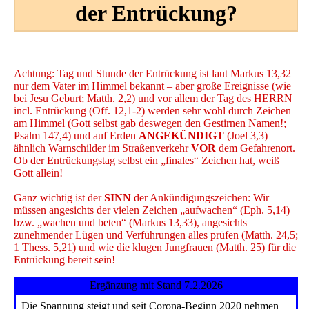
der Entrückung?
Achtung: Tag und Stunde der Entrückung ist laut Markus 13,32
nur dem Vater im Himmel bekannt – aber große Ereignisse (wie
bei Jesu Geburt; Matth. 2,2) und vor allem der Tag des HERRN
incl. Entrückung (Off. 12,1-2) werden sehr wohl durch Zeichen
am Himmel (Gott selbst gab deswegen den Gestirnen Namen!;
Psalm 147,4) und auf Erden
ANGEKÜNDIGT
(Joel 3,3) –
ähnlich Warnschilder im Straßenverkehr
VOR
dem Gefahrenort.
Ob der Entrückungstag selbst ein „finales“ Zeichen hat, weiß
Gott allein!
Ganz wichtig ist der
SINN
der Ankündigungszeichen: Wir
müssen angesichts der vielen Zeichen „aufwachen“ (Eph. 5,14)
bzw. „wachen und beten“ (Markus 13,33), angesichts
zunehmender Lügen und Verführungen alles prüfen (Matth. 24,5;
1 Thess. 5,21) und wie die klugen Jungfrauen (Matth. 25) für die
Entrückung bereit sein!
Ergänzung mit Stand 7.2.2026
Die Spannung steigt und seit Corona-Beginn 2020 nehmen