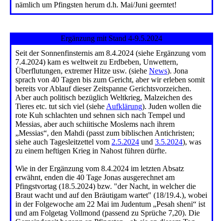
nämlich um Pfingsten herum d.h. Mai/Juni geerntet!
Ergänzung mit Stand 4-9.5.2024
Seit der Sonnenfinsternis am 8.4.2024 (siehe Ergänzung vom
7.4.2024) kam es weltweit zu Erdbeben, Unwettern,
Überflutungen, extremer Hitze usw. (siehe
News
). Jona
sprach von 40 Tagen bis zum Gericht, aber wir erleben somit
bereits vor Ablauf dieser Zeitspanne Gerichtsvorzeichen.
Aber auch politisch bezüglich Weltkrieg, Malzeichen des
Tieres etc. tut sich viel (siehe
Aufklärung
). Juden wollen die
rote Kuh schlachten und sehnen sich nach Tempel und
Messias, aber auch schiitische Moslems nach ihrem
„Messias“, den Mahdi (passt zum biblischen Antichristen;
siehe auch Tagesleitzettel vom
2.5.2024
und
3.5.2024
), was
zu einem heftigen Krieg in Nahost führen dürfte.
Wie in der Ergänzung vom 8.4.2024 im letzten Absatz
erwähnt, enden die 40 Tage Jonas ausgerechnet am
Pfingstvortag (18.5.2024) bzw. "der Nacht, in welcher die
Braut wacht und auf den Bräutigam wartet" (18/19.4.), wobei
in der Folgewoche am 22 Mai im Judentum „Pesah sheni“ ist
und am Folgetag Vollmond (passend zu Sprüche 7,20). Die