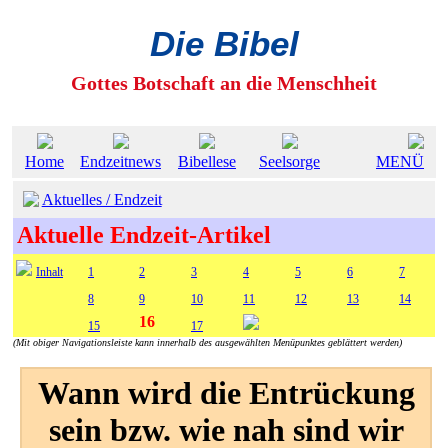
Die Bibel
Gottes Botschaft an die Menschheit
Home
Endzeitnews
Bibellese
Seelsorge
MENÜ
Aktuelles / Endzeit
Aktuelle Endzeit-Artikel
Inhalt
1
2
3
4
5
6
7
8
9
10
11
12
13
14
16
15
17
(Mit obiger Navigationsleiste kann innerhalb des ausgewählten Menüpunktes geblättert werden)
Wann wird die Entrückung
sein bzw. wie nah sind wir