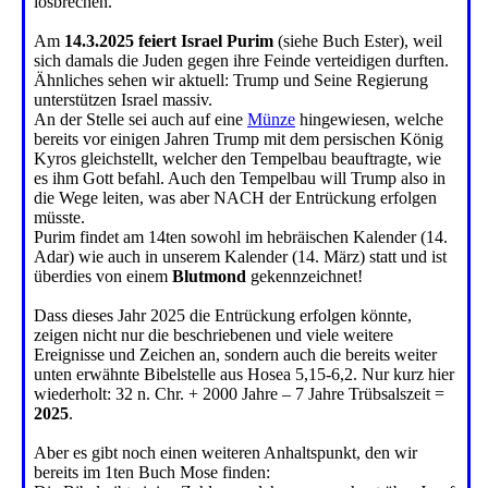
losbrechen.
Am
14.3.2025 feiert Israel Purim
(siehe Buch Ester), weil
sich damals die Juden gegen ihre Feinde verteidigen durften.
Ähnliches sehen wir aktuell: Trump und Seine Regierung
unterstützen Israel massiv.
An der Stelle sei auch auf eine
Münze
hingewiesen, welche
bereits vor einigen Jahren Trump mit dem persischen König
Kyros gleichstellt, welcher den Tempelbau beauftragte, wie
es ihm Gott befahl. Auch den Tempelbau will Trump also in
die Wege leiten, was aber NACH der Entrückung erfolgen
müsste.
Purim findet am 14ten sowohl im hebräischen Kalender (14.
Adar) wie auch in unserem Kalender (14. März) statt und ist
überdies von einem
Blutmond
gekennzeichnet!
Dass dieses Jahr 2025 die Entrückung erfolgen könnte,
zeigen nicht nur die beschriebenen und viele weitere
Ereignisse und Zeichen an, sondern auch die bereits weiter
unten erwähnte Bibelstelle aus Hosea 5,15-6,2. Nur kurz hier
wiederholt: 32 n. Chr. + 2000 Jahre – 7 Jahre Trübsalszeit =
2025
.
Aber es gibt noch einen weiteren Anhaltspunkt, den wir
bereits im 1ten Buch Mose finden: