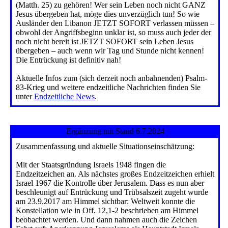
(Matth. 25) zu gehören! Wer sein Leben noch nicht GANZ
Jesus übergeben hat, möge dies unverzüglich tun! So wie
Ausländer den Libanon JETZT SOFORT verlassen müssen –
obwohl der Angriffsbeginn unklar ist, so muss auch jeder der
noch nicht bereit ist JETZT SOFORT sein Leben Jesus
übergeben – auch wenn wir Tag und Stunde nicht kennen!
Die Entrückung ist definitiv nah!
Aktuelle Infos zum (sich derzeit noch anbahnenden) Psalm-
83-Krieg und weitere endzeitliche Nachrichten finden Sie
unter
Endzeitliche News
.
Ergänzung mit Stand 6.7.2024
Zusammenfassung und aktuelle Situationseinschätzung:
Mit der Staatsgründung Israels 1948 fingen die
Endzeitzeichen an. Als nächstes großes Endzeitzeichen erhielt
Israel 1967 die Kontrolle über Jerusalem. Dass es nun aber
beschleunigt auf Entrückung und Trübsalszeit zugeht wurde
am 23.9.2017 am Himmel sichtbar: Weltweit konnte die
Konstellation wie in Off. 12,1-2 beschrieben am Himmel
beobachtet werden. Und dann nahmen auch die Zeichen