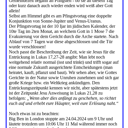
Gemeindezeit begann an Pfingsten - ob sie an diesem Tag
oder kurz danach auch wieder enden wird weiß aber Gott
allein!
Selbst am Himmel gibt es am Pfingstvortag eine doppelte
Konjunktion von Sonne-Jupiter und Venus-Uranus.
Der Pfingstvortag ist der 10 Ijar im jüdischen Kalender, der
10te Tag im 2ten Monat, an welchem Gott in 1 Mose 7 die
Evakuierung vor dem Gericht durch die Arche startete. Nach
Ablauf von 7 Tagen war diese abgeschlossen und die Tür
wurde verschlossen!
Noch passt die Beschreibung der Zeit, wie sie Jesus für die
Entrückung in Lukas 17,27-28 angibt: Man lebt noch
weitgehend relativ normal (isst und trinkt) und trifft sogar auf
eine normale Zukunft ausgerichtete Entscheidungen (man
heiratet, kauft, pflanzt und baut). Wir sehen aber, wie Gottes
Gerichte in der Natur sowie Unruhen zunehmen und sich gar
große Kriege bzw. ein Weltkrieg ankündigen. Den
Entrückungszeitpunkt kennen wir nicht, aber spätestens jetzt
ist der Zeitpunkt Jesu Anweisung in Lukas 21,28 zu
befolgen:
„Wenn aber dies anfängt zu geschehen, so richtet
euch auf und erhebt eure Häupter, weil eure Erlösung naht.“
Noch etwas ist zu beachten:
Big Ben in London stoppte am 24.04.2024 um 9 Uhr und
läutete trotzdem um 10:06 Uhr 11 Mal während immer noch