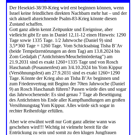
Der Hesekiel-38/39-Krieg wird erst beginnen können, wenn
Israel keine feindlichen direkten Nachbarn mehr hat – und der
sich aktuell abzeichnende Psalm-83-Krieg könnte diesen
Zustand schaffen.
Gott ganz allein kennt Zeitpunkte und Ereignisse, aber
vielleicht gibt Er uns in Daniel 12,11-12 einen Hinweis: 1290
Tage sowie 1335 Tage. 1/2 Jahrwoche (Daniel 9) sind
3,5*360 Tage = 1260 Tage. Vom Schicksalstag Tisha B’Av
(beide Tempelzerstörungen an dem Tag) am 13.8.2024 bis
Zom Gedaljah ("Antichristen/Meuchelmördertag") am
21.9.2031 sind es exakt 1260+1335 Tage und von Rosch
Haschanah (Posaunenfest) am 3/4.10.2024 bis Yom Kippur
(Versöhnungsfest) am 27.9.2031 sind es exakt 1260+1290
Tage. Könnte der Krieg also an Tisha B’Av beginnen und
zum Friedenvertrag mit Beginn der 70ten Jahrwoche (Daniel
9) an Rosch Haschanah führen? Passen würde dies und sogar
das Jahrwochenende: Es sind genau 7 Tage ab Beseitigung
des Antichristen bis Ende aller Kampfhandlungen am großen
Versöhnungstag Yom Kippur. Alles würde sich sogar in
rechter Reihenfolge erfüllen.
Aber wie erwähnt weiß nur Gott ganz alleine wann was
geschehen wird!!! Wichtig ist vielmehr bereit für die
Entrückung zu sein und somit zu den klugen Jungfrauen