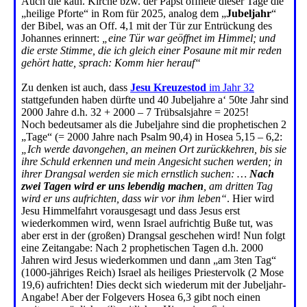
Auch die kath. Kirche bzw. der Papst öffnete dieser Tage die
„heilige Pforte“ in Rom für 2025, analog dem „
Jubeljahr
“
der Bibel, was an Off. 4,1 mit der Tür zur Entrückung des
Johannes erinnert:
„eine Tür war geöffnet im Himmel; und
die erste Stimme, die ich gleich einer Posaune mit mir reden
gehört hatte, sprach: Komm hier herauf“
Zu denken ist auch, dass
Jesu Kreuzestod
im Jahr 32
stattgefunden haben dürfte und 40 Jubeljahre a‘ 50te Jahr sind
2000 Jahre d.h. 32 + 2000 – 7 Trübsalsjahre = 2025!
Noch bedeutsamer als die Jubeljahre sind die prophetischen 2
„Tage“ (= 2000 Jahre nach Psalm 90,4) in Hosea 5,15 – 6,2:
„Ich werde davongehen, an meinen Ort zurückkehren, bis sie
ihre Schuld erkennen und mein Angesicht suchen werden; in
ihrer Drangsal werden sie mich ernstlich suchen: …
Nach
zwei Tagen wird er uns lebendig machen
, am dritten Tag
wird er uns aufrichten, dass wir vor ihm leben“
. Hier wird
Jesu Himmelfahrt vorausgesagt und dass Jesus erst
wiederkommen wird, wenn Israel aufrichtig Buße tut, was
aber erst in der (großen) Drangsal geschehen wird! Nun folgt
eine Zeitangabe: Nach 2 prophetischen Tagen d.h. 2000
Jahren wird Jesus wiederkommen und dann „am 3ten Tag“
(1000-jähriges Reich) Israel als heiliges Priestervolk (2 Mose
19,6) aufrichten! Dies deckt sich wiederum mit der Jubeljahr-
Angabe! Aber der Folgevers Hosea 6,3 gibt noch einen