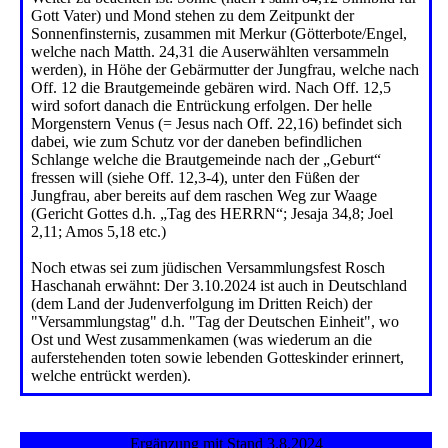
Gott Vater) und Mond stehen zu dem Zeitpunkt der
Sonnenfinsternis, zusammen mit Merkur (Götterbote/Engel,
welche nach Matth. 24,31 die Auserwählten versammeln
werden), in Höhe der Gebärmutter der Jungfrau, welche nach
Off. 12 die Brautgemeinde gebären wird. Nach Off. 12,5
wird sofort danach die Entrückung erfolgen. Der helle
Morgenstern Venus (= Jesus nach Off. 22,16) befindet sich
dabei, wie zum Schutz vor der daneben befindlichen
Schlange welche die Brautgemeinde nach der „Geburt“
fressen will (siehe Off. 12,3-4), unter den Füßen der
Jungfrau, aber bereits auf dem raschen Weg zur Waage
(Gericht Gottes d.h. „Tag des HERRN“; Jesaja 34,8; Joel
2,11; Amos 5,18 etc.)
Noch etwas sei zum jüdischen Versammlungsfest Rosch
Haschanah erwähnt: Der 3.10.2024 ist auch in Deutschland
(dem Land der Judenverfolgung im Dritten Reich) der
"Versammlungstag" d.h. "Tag der Deutschen Einheit", wo
Ost und West zusammenkamen (was wiederum an die
auferstehenden toten sowie lebenden Gotteskinder erinnert,
welche entrückt werden).
Ergänzung mit Stand 3.8.2024