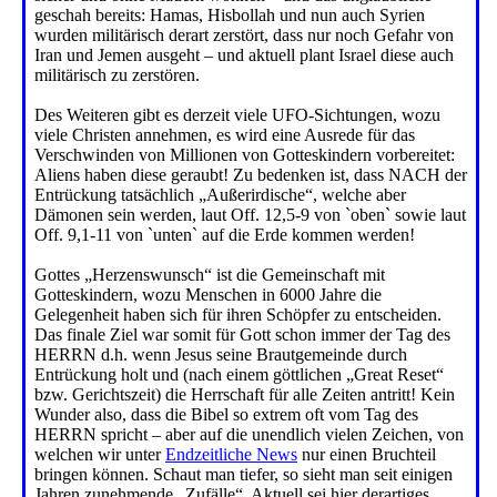
geschah bereits: Hamas, Hisbollah und nun auch Syrien
wurden militärisch derart zerstört, dass nur noch Gefahr von
Iran und Jemen ausgeht – und aktuell plant Israel diese auch
militärisch zu zerstören.
Des Weiteren gibt es derzeit viele UFO-Sichtungen, wozu
viele Christen annehmen, es wird eine Ausrede für das
Verschwinden von Millionen von Gotteskindern vorbereitet:
Aliens haben diese geraubt! Zu bedenken ist, dass NACH der
Entrückung tatsächlich „Außerirdische“, welche aber
Dämonen sein werden, laut Off. 12,5-9 von `oben` sowie laut
Off. 9,1-11 von `unten` auf die Erde kommen werden!
Gottes „Herzenswunsch“ ist die Gemeinschaft mit
Gotteskindern, wozu Menschen in 6000 Jahre die
Gelegenheit haben sich für ihren Schöpfer zu entscheiden.
Das finale Ziel war somit für Gott schon immer der Tag des
HERRN d.h. wenn Jesus seine Brautgemeinde durch
Entrückung holt und (nach einem göttlichen „Great Reset“
bzw. Gerichtszeit) die Herrschaft für alle Zeiten antritt! Kein
Wunder also, dass die Bibel so extrem oft vom Tag des
HERRN spricht – aber auf die unendlich vielen Zeichen, von
welchen wir unter
Endzeitliche News
nur einen Bruchteil
bringen können. Schaut man tiefer, so sieht man seit einigen
Jahren zunehmende „Zufälle“. Aktuell sei hier derartiges