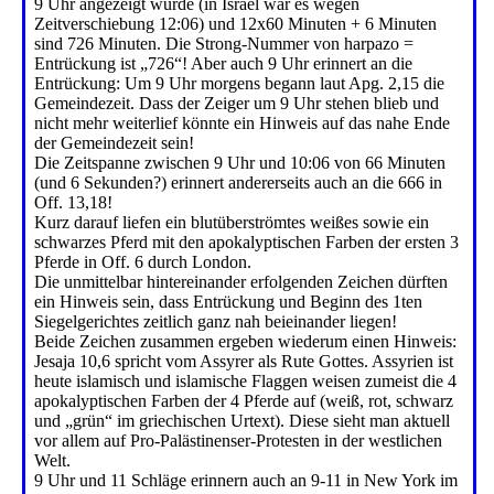
9 Uhr angezeigt wurde (in Israel war es wegen
Zeitverschiebung 12:06) und 12x60 Minuten + 6 Minuten
sind 726 Minuten. Die Strong-Nummer von harpazo =
Entrückung ist „726“! Aber auch 9 Uhr erinnert an die
Entrückung: Um 9 Uhr morgens begann laut Apg. 2,15 die
Gemeindezeit. Dass der Zeiger um 9 Uhr stehen blieb und
nicht mehr weiterlief könnte ein Hinweis auf das nahe Ende
der Gemeindezeit sein!
Die Zeitspanne zwischen 9 Uhr und 10:06 von 66 Minuten
(und 6 Sekunden?) erinnert andererseits auch an die 666 in
Off. 13,18!
Kurz darauf liefen ein blutüberströmtes weißes sowie ein
schwarzes Pferd mit den apokalyptischen Farben der ersten 3
Pferde in Off. 6 durch London.
Die unmittelbar hintereinander erfolgenden Zeichen dürften
ein Hinweis sein, dass Entrückung und Beginn des 1ten
Siegelgerichtes zeitlich ganz nah beieinander liegen!
Beide Zeichen zusammen ergeben wiederum einen Hinweis:
Jesaja 10,6 spricht vom Assyrer als Rute Gottes. Assyrien ist
heute islamisch und islamische Flaggen weisen zumeist die 4
apokalyptischen Farben der 4 Pferde auf (weiß, rot, schwarz
und „grün“ im griechischen Urtext). Diese sieht man aktuell
vor allem auf Pro-Palästinenser-Protesten in der westlichen
Welt.
9 Uhr und 11 Schläge erinnern auch an 9-11 in New York im