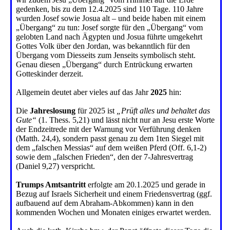
gedenken, bis zu dem 12.4.2025 sind 110 Tage. 110 Jahre
wurden Josef sowie Josua alt – und beide haben mit einem
„Übergang“ zu tun: Josef sorgte für den „Übergang“ vom
gelobten Land nach Ägypten und Josua führte umgekehrt
Gottes Volk über den Jordan, was bekanntlich für den
Übergang vom Diesseits zum Jenseits symbolisch steht.
Genau diesen „Übergang“ durch Entrückung erwarten
Gotteskinder derzeit.
Allgemein deutet aber vieles auf das Jahr
2025
hin:
Die
Jahreslosung
für 2025 ist
„Prüft alles und behaltet das
Gute“
(1. Thess. 5,21) und lässt nicht nur an Jesu erste Worte
der Endzeitrede mit der Warnung vor Verführung denken
(Matth. 24,4), sondern passt genau zu dem 1ten Siegel mit
dem „falschen Messias“ auf dem weißen Pferd (Off. 6,1-2)
sowie dem „falschen Frieden“, den der 7-Jahresvertrag
(Daniel 9,27) verspricht.
Trumps Amtsantritt
erfolgte am 20.1.2025 und gerade in
Bezug auf Israels Sicherheit und einem Friedensvertrag (ggf.
aufbauend auf dem Abraham-Abkommen) kann in den
kommenden Wochen und Monaten einiges erwartet werden.