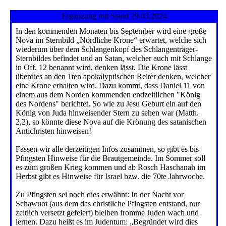
Ergänzung mit Stand 29.03.2024
In den kommenden Monaten bis September wird eine große
Nova im Sternbild „Nördliche Krone“ erwartet, welche sich
wiederum über dem Schlangenkopf des Schlangenträger-
Sternbildes befindet und an Satan, welcher auch mit Schlange
in Off. 12 benannt wird, denken lässt. Die Krone lässt
überdies an den 1ten apokalyptischen Reiter denken, welcher
eine Krone erhalten wird. Dazu kommt, dass Daniel 11 von
einem aus dem Norden kommenden endzeitlichen "König
des Nordens" berichtet. So wie zu Jesu Geburt ein auf den
König von Juda hinweisender Stern zu sehen war (Matth.
2,2), so könnte diese Nova auf die Krönung des satanischen
Antichristen hinweisen!
Fassen wir alle derzeitigen Infos zusammen, so gibt es bis
Pfingsten Hinweise für die Brautgemeinde. Im Sommer soll
es zum großen Krieg kommen und ab Rosch Haschanah im
Herbst gibt es Hinweise für Israel bzw. die 70te Jahrwoche.
Zu Pfingsten sei noch dies erwähnt: In der Nacht vor
Schawuot (aus dem das christliche Pfingsten entstand, nur
zeitlich versetzt gefeiert) bleiben fromme Juden wach und
lernen. Dazu heißt es im Judentum: „Begründet wird dies