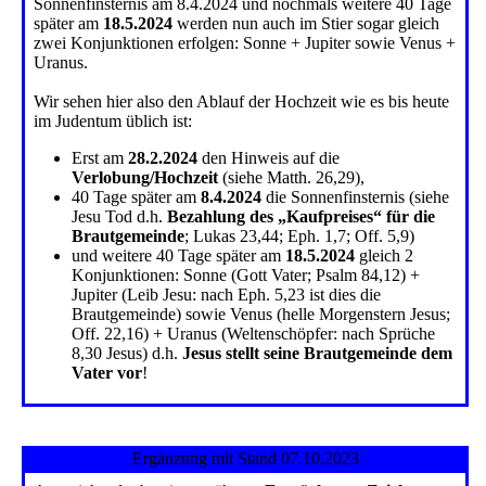
Sonnenfinsternis am 8.4.2024 und nochmals weitere 40 Tage
später am
18.5.2024
werden nun auch im Stier sogar gleich
zwei Konjunktionen erfolgen: Sonne + Jupiter sowie Venus +
Uranus.
Wir sehen hier also den Ablauf der Hochzeit wie es bis heute
im Judentum üblich ist:
Erst am
28.2.2024
den Hinweis auf die
Verlobung/Hochzeit
(siehe Matth. 26,29),
40 Tage später am
8.4.2024
die Sonnenfinsternis (siehe
Jesu Tod d.h.
Bezahlung des „Kaufpreises“ für die
Brautgemeinde
; Lukas 23,44; Eph. 1,7; Off. 5,9)
und weitere 40 Tage später am
18.5.2024
gleich 2
Konjunktionen: Sonne (Gott Vater; Psalm 84,12) +
Jupiter (Leib Jesu: nach Eph. 5,23 ist dies die
Brautgemeinde) sowie Venus (helle Morgenstern Jesus;
Off. 22,16) + Uranus (Weltenschöpfer: nach Sprüche
8,30 Jesus) d.h.
Jesus stellt seine Brautgemeinde dem
Vater vor
!
Ergänzung mit Stand 07.10.2023