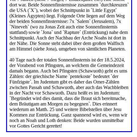
dort war. Beide Sonnenfinsternisse zusammen `durchkreuzen`
die USA (`X`), wobei der Schnittpunkt in `Little Egypt`
(Kleines Ägypten) liegt. Folgende Orte liegen auf dem Weg
der beiden Sonnenfinsternisse: 7x `Salem` (Jerusalem), 7x
`Nineveh` (wo zu Jonas Zeit auch eine Sonnenfinsternis
stattfand) sowie `Jona` und `Rapture` (Entrückung) nahe dem
Schnittpunkt. Auch der Nachbau der Arche Noahs ist dort in
der Nähe. Die Sonne steht dabei über dem großen Walfisch
am Himmel (siehe Jona), umgeben von sämtlichen Planeten.
40 Tage nach der totalen Sonnenfinsternis ist der 18.5.2024,
der Vorabend von Pfingsten, an welchem die Gemeindezeit
damals begann. Auch bei Pfingsten (Schawuoth) geht es ums
Zählen: der griechische Name `pentekoste` bedeutet `der
Fünfzigste`. Im Judentum gibt es daher das Omer-Zählen
zwischen Passah und Schawuoth, aber auch das Wachbleiben
in der Nacht vor Schawuoth. Dazu heißt es im Judentum:
`Begründet wird dies damit, dass die Braut sich bereitmache,
dem Bräutigam am Morgen zu begegnen`. Dies erinnert
wiederum an Matth. 25 und weitere Bibelstellen über Jesu
Kommen zur Entrückung. Ganz spannend wird es, wenn wir
noch an Noah und Loth denken: Beide wurden unmittelbar
vor Gottes Gericht gerettet!