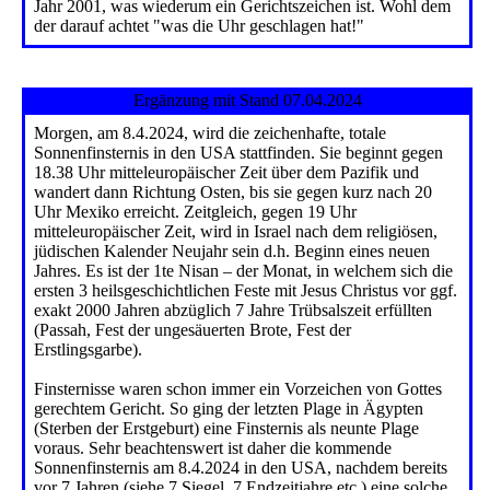
Jahr 2001, was wiederum ein Gerichtszeichen ist. Wohl dem
der darauf achtet "was die Uhr geschlagen hat!"
Ergänzung mit Stand 07.04.2024
Morgen, am 8.4.2024, wird die zeichenhafte, totale
Sonnenfinsternis in den USA stattfinden. Sie beginnt gegen
18.38 Uhr mitteleuropäischer Zeit über dem Pazifik und
wandert dann Richtung Osten, bis sie gegen kurz nach 20
Uhr Mexiko erreicht. Zeitgleich, gegen 19 Uhr
mitteleuropäischer Zeit, wird in Israel nach dem religiösen,
jüdischen Kalender Neujahr sein d.h. Beginn eines neuen
Jahres. Es ist der 1te Nisan – der Monat, in welchem sich die
ersten 3 heilsgeschichtlichen Feste mit Jesus Christus vor ggf.
exakt 2000 Jahren abzüglich 7 Jahre Trübsalszeit erfüllten
(Passah, Fest der ungesäuerten Brote, Fest der
Erstlingsgarbe).
Finsternisse waren schon immer ein Vorzeichen von Gottes
gerechtem Gericht. So ging der letzten Plage in Ägypten
(Sterben der Erstgeburt) eine Finsternis als neunte Plage
voraus. Sehr beachtenswert ist daher die kommende
Sonnenfinsternis am 8.4.2024 in den USA, nachdem bereits
vor 7 Jahren (siehe 7 Siegel, 7 Endzeitjahre etc.) eine solche