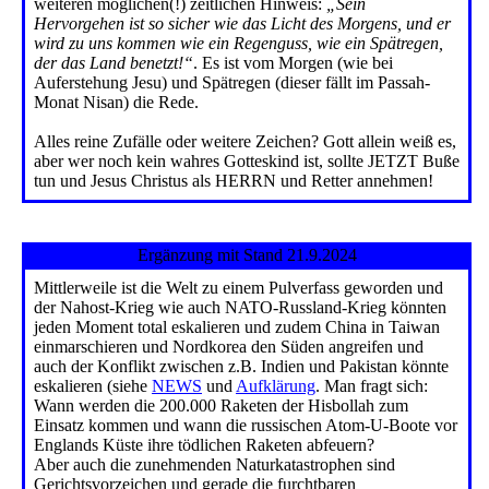
weiteren möglichen(!) zeitlichen Hinweis:
„Sein
Hervorgehen ist so sicher wie das Licht des Morgens, und er
wird zu uns kommen wie ein Regenguss, wie ein Spätregen,
der das Land benetzt!“
. Es ist vom Morgen (wie bei
Auferstehung Jesu) und Spätregen (dieser fällt im Passah-
Monat Nisan) die Rede.
Alles reine Zufälle oder weitere Zeichen? Gott allein weiß es,
aber wer noch kein wahres Gotteskind ist, sollte JETZT Buße
tun und Jesus Christus als HERRN und Retter annehmen!
Ergänzung mit Stand 21.9.2024
Mittlerweile ist die Welt zu einem Pulverfass geworden und
der Nahost-Krieg wie auch NATO-Russland-Krieg könnten
jeden Moment total eskalieren und zudem China in Taiwan
einmarschieren und Nordkorea den Süden angreifen und
auch der Konflikt zwischen z.B. Indien und Pakistan könnte
eskalieren (siehe
NEWS
und
Aufklärung
. Man fragt sich:
Wann werden die 200.000 Raketen der Hisbollah zum
Einsatz kommen und wann die russischen Atom-U-Boote vor
Englands Küste ihre tödlichen Raketen abfeuern?
Aber auch die zunehmenden Naturkatastrophen sind
Gerichtsvorzeichen und gerade die furchtbaren