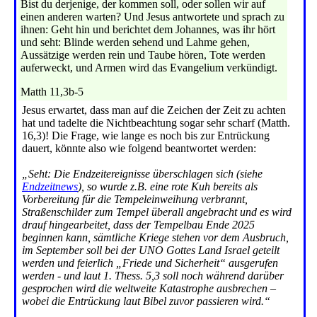
Bist du derjenige, der kommen soll, oder sollen wir auf
einen anderen warten? Und Jesus antwortete und sprach zu
ihnen: Geht hin und berichtet dem Johannes, was ihr hört
und seht: Blinde werden sehend und Lahme gehen,
Aussätzige werden rein und Taube hören, Tote werden
auferweckt, und Armen wird das Evangelium verkündigt.
Matth 11,3b-5
Jesus erwartet, dass man auf die Zeichen der Zeit zu achten
hat und tadelte die Nichtbeachtung sogar sehr scharf (Matth.
16,3)! Die Frage, wie lange es noch bis zur Entrückung
dauert, könnte also wie folgend beantwortet werden:
„Seht: Die Endzeitereignisse überschlagen sich (siehe
Endzeitnews
), so wurde z.B. eine rote Kuh bereits als
Vorbereitung für die Tempeleinweihung verbrannt,
Straßenschilder zum Tempel überall angebracht und es wird
drauf hingearbeitet, dass der Tempelbau Ende 2025
beginnen kann, sämtliche Kriege stehen vor dem Ausbruch,
im September soll bei der UNO Gottes Land Israel geteilt
werden und feierlich „Friede und Sicherheit“ ausgerufen
werden - und laut 1. Thess. 5,3 soll noch während darüber
gesprochen wird die weltweite Katastrophe ausbrechen –
wobei die Entrückung laut Bibel zuvor passieren wird.“