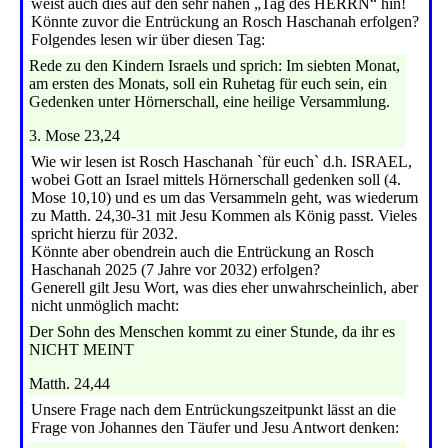
weist auch dies auf den sehr nahen „Tag des HERRN“ hin!
Könnte zuvor die Entrückung an Rosch Haschanah erfolgen?
Folgendes lesen wir über diesen Tag:
Rede zu den Kindern Israels und sprich: Im siebten Monat,
am ersten des Monats, soll ein Ruhetag für euch sein, ein
Gedenken unter Hörnerschall, eine heilige Versammlung.
3. Mose 23,24
Wie wir lesen ist Rosch Haschanah `für euch` d.h. ISRAEL,
wobei Gott an Israel mittels Hörnerschall gedenken soll (4.
Mose 10,10) und es um das Versammeln geht, was wiederum
zu Matth. 24,30-31 mit Jesu Kommen als König passt. Vieles
spricht hierzu für 2032.
Könnte aber obendrein auch die Entrückung an Rosch
Haschanah 2025 (7 Jahre vor 2032) erfolgen?
Generell gilt Jesu Wort, was dies eher unwahrscheinlich, aber
nicht unmöglich macht:
Der Sohn des Menschen kommt zu einer Stunde, da ihr es
NICHT MEINT
Matth. 24,44
Unsere Frage nach dem Entrückungszeitpunkt lässt an die
Frage von Johannes den Täufer und Jesu Antwort denken: