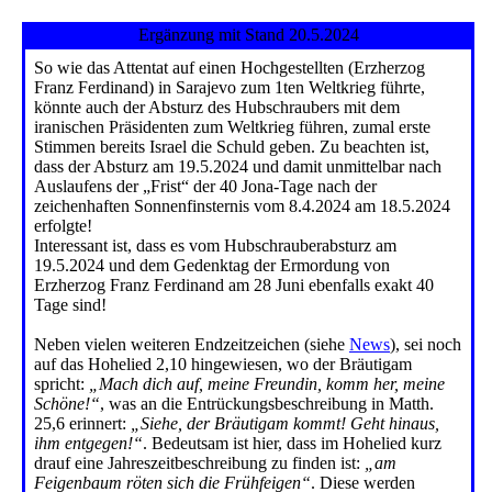
Ergänzung mit Stand 20.5.2024
So wie das Attentat auf einen Hochgestellten (Erzherzog
Franz Ferdinand) in Sarajevo zum 1ten Weltkrieg führte,
könnte auch der Absturz des Hubschraubers mit dem
iranischen Präsidenten zum Weltkrieg führen, zumal erste
Stimmen bereits Israel die Schuld geben. Zu beachten ist,
dass der Absturz am 19.5.2024 und damit unmittelbar nach
Auslaufens der „Frist“ der 40 Jona-Tage nach der
zeichenhaften Sonnenfinsternis vom 8.4.2024 am 18.5.2024
erfolgte!
Interessant ist, dass es vom Hubschrauberabsturz am
19.5.2024 und dem Gedenktag der Ermordung von
Erzherzog Franz Ferdinand am 28 Juni ebenfalls exakt 40
Tage sind!
Neben vielen weiteren Endzeitzeichen (siehe
News
), sei noch
auf das Hohelied 2,10 hingewiesen, wo der Bräutigam
spricht:
„Mach dich auf, meine Freundin, komm her, meine
Schöne!“
, was an die Entrückungsbeschreibung in Matth.
25,6 erinnert:
„Siehe, der Bräutigam kommt! Geht hinaus,
ihm entgegen!“
. Bedeutsam ist hier, dass im Hohelied kurz
drauf eine Jahreszeitbeschreibung zu finden ist:
„am
Feigenbaum röten sich die Frühfeigen“
. Diese werden