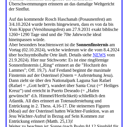
Überschwemmungen erinnern an das damalige Weltgericht
der Sintflut.
Auf das kommende Rosch Haschanah (Posaunenfest) am
3/4.10.2024 wurde bereits hingewiesen, dass es von da bis
Yom Kippur (Versöhnungsfest) am 27.9.2031 exakt biblische
1260+1290 Tage sind und die 70te Jahrwoche ideal
hineinpassen würde.
Aber besonders beachtenswert ist die
Sonnenfinsternis
am
Vortag (02.10.2024), welche wiederum wie die vom 8.4.2024
über hochsymbolhafte Orte läuft. Details siehe
NEWS
vom
21.9.2024). Hier nur Stichworte: Es ist eine ringförmige
Sonnenfinsternis („Ring“ erinnert an die "Hochzeit des
Lammes"; Off. 19,7). Auf Festland beginnt die maximale
Finsternis auf der Osterinsel (Ostern = Auferstehung Jesu).
Dann zieht sie über den Nationalpark Laguna San Rafael
(Rafael = „Gott heilt“), wandert über Santa Cruz (=“ Heiliges
Kreuz“) und erreicht in Puerto Deseado (= „Hafen
gewünscht“ d.h. Himmel/Herrlichkeit) schließlich den
Atlantik. All dies erinnert an Totenauferstehung und
Entrückung in 2. Thess. 4,16-17. Die steinernen Figuren
(Moai) auf der Osterinsel hatten Wächter-Funktion, was an
Jesu Wächter-Aufruf in Bezug auf Sein Kommen zur
Entrückung erinnert (Matth. 25,13)!
Weiter zu beachten ist: Sonne (nach Psalm 84,12 Sinnbild für