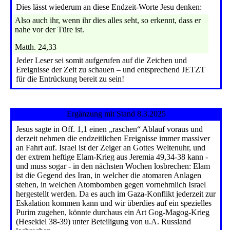
Dies lässt wiederum an diese Endzeit-Worte Jesu denken:
Also auch ihr, wenn ihr dies alles seht, so erkennt, dass er
nahe vor der Türe ist.
Matth. 24,33
Jeder Leser sei somit aufgerufen auf die Zeichen und
Ereignisse der Zeit zu schauen – und entsprechend JETZT
für die Entrückung bereit zu sein!
Ergänzung mit Stand 8.3.2025
Jesus sagte in Off. 1,1 einen „raschen“ Ablauf voraus und
derzeit nehmen die endzeitlichen Ereignisse immer massiver
an Fahrt auf. Israel ist der Zeiger an Gottes Weltenuhr, und
der extrem heftige Elam-Krieg aus Jeremia 49,34-38 kann -
und muss sogar - in den nächsten Wochen losbrechen: Elam
ist die Gegend des Iran, in welcher die atomaren Anlagen
stehen, in welchen Atombomben gegen vornehmlich Israel
hergestellt werden. Da es auch im Gaza-Konflikt jederzeit zur
Eskalation kommen kann und wir überdies auf ein spezielles
Purim zugehen, könnte durchaus ein Art Gog-Magog-Krieg
(Hesekiel 38-39) unter Beteiligung von u.A. Russland