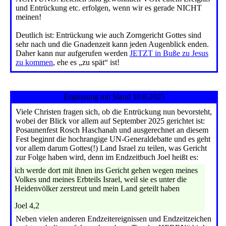
und Entrückung etc. erfolgen, wenn wir es gerade NICHT
meinen!
Deutlich ist: Entrückung wie auch Zorngericht Gottes sind
sehr nach und die Gnadenzeit kann jeden Augenblick enden.
Daher kann nur aufgerufen werden
JETZT in Buße zu Jesus
zu kommen
, ehe es „zu spät“ ist!
Ergänzung mit Stand 10.8.2025
Viele Christen fragen sich, ob die Entrückung nun bevorsteht,
wobei der Blick vor allem auf September 2025 gerichtet ist:
Posaunenfest Rosch Haschanah und ausgerechnet an diesem
Fest beginnt die hochrangige UN-Generaldebatte und es geht
vor allem darum Gottes(!) Land Israel zu teilen, was Gericht
zur Folge haben wird, denn im Endzeitbuch Joel heißt es:
ich werde dort mit ihnen ins Gericht gehen wegen meines
Volkes und meines Erbteils Israel, weil sie es unter die
Heidenvölker zerstreut und mein Land geteilt haben
Joel 4,2
Neben vielen anderen Endzeitereignissen und Endzeitzeichen