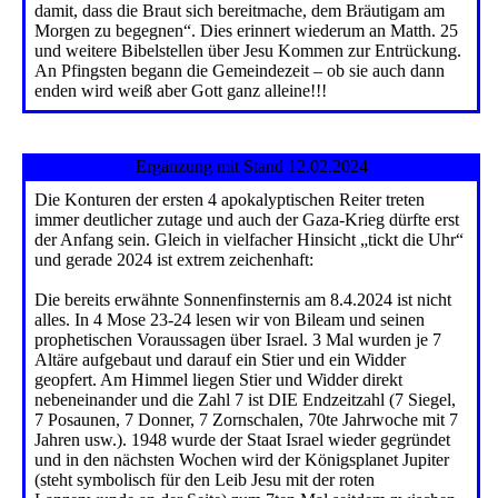
damit, dass die Braut sich bereitmache, dem Bräutigam am
Morgen zu begegnen“. Dies erinnert wiederum an Matth. 25
und weitere Bibelstellen über Jesu Kommen zur Entrückung.
An Pfingsten begann die Gemeindezeit – ob sie auch dann
enden wird weiß aber Gott ganz alleine!!!
Ergänzung mit Stand 12.02.2024
Die Konturen der ersten 4 apokalyptischen Reiter treten
immer deutlicher zutage und auch der Gaza-Krieg dürfte erst
der Anfang sein. Gleich in vielfacher Hinsicht „tickt die Uhr“
und gerade 2024 ist extrem zeichenhaft:
Die bereits erwähnte Sonnenfinsternis am 8.4.2024 ist nicht
alles. In 4 Mose 23-24 lesen wir von Bileam und seinen
prophetischen Voraussagen über Israel. 3 Mal wurden je 7
Altäre aufgebaut und darauf ein Stier und ein Widder
geopfert. Am Himmel liegen Stier und Widder direkt
nebeneinander und die Zahl 7 ist DIE Endzeitzahl (7 Siegel,
7 Posaunen, 7 Donner, 7 Zornschalen, 70te Jahrwoche mit 7
Jahren usw.). 1948 wurde der Staat Israel wieder gegründet
und in den nächsten Wochen wird der Königsplanet Jupiter
(steht symbolisch für den Leib Jesu mit der roten