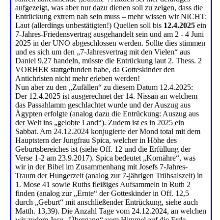
aufgezeigt, was aber nur dazu dienen soll zu zeigen, dass die
Entrückung extrem nah sein muss – mehr wissen wir NICHT:
Laut (allerdings unbestätigten!) Quellen soll bis
12.4.2025
ein
7-Jahres-Friedensvertrag ausgehandelt sein und am 2 - 4 Juni
2025 in der UNO abgeschlossen werden. Sollte dies stimmen
und es sich um den „7-Jahresvertrag mit den Vielen“ aus
Daniel 9,27 handeln, müsste die Entrückung laut 2. Thess. 2
VORHER stattgefunden habe, da Gotteskinder den
Antichristen nicht mehr erleben werden!
Nun aber zu den „Zufällen“ zu diesem Datum 12.4.2025:
Der 12.4.2025 ist ausgerechnet der 14. Nissan an welchem
das Passahlamm geschlachtet wurde und der Auszug aus
Ägypten erfolgte (analog dazu die Entrückung: Auszug aus
der Welt ins „gelobte Land“). Zudem ist es in 2025 ein
Sabbat. Am 24.12.2024 konjugierte der Mond total mit dem
Hauptstern der Jungfrau Spica, welcher in Höhe des
Geburtsbereiches ist (siehe Off. 12 und die Erfüllung der
Verse 1-2 am 23.9.2017). Spica bedeutet „Kornähre“, was
wir in der Bibel im Zusammenhang mit Josefs 7-Jahres-
Traum der Hungerzeit (analog zur 7-jährigen Trübsalszeit) in
1. Mose 41 sowie Ruths fleißiges Aufsammeln in Ruth 2
finden (analog zur „Ernte“ der Gotteskinder in Off. 12,5
durch „Geburt“ mit anschließender Entrückung, siehe auch
Matth. 13,39). Die Anzahl Tage vom 24.12.2024, an welchen
wir zudem Jesu „Übergang“ vom Himmel auf die Erde