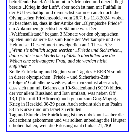
betreffende Israel-Zeit kommt in 3 Monaten und derzeit liegt
bereits „Krieg in der Luft“, aber noch ist man mit Fußfall in
der EU beschäftigt und demnächst kommen auch noch die
Olympischen Friedensspiele vom 26.7. bis 11.8.2024, wobei
zu beachten ist, dass in der Antike der „Olympische Friede“
ein Abkommen griechischer Stämme war. Der
„Waffenstillstand“ begann 3 Monate vor den olympischen
Spielen und dauerte bis zum Ende der Wettkämpfe und der
Heimreise. Dies erinnert unweigerlich an 1 Thess. 5,3:
„Wenn sie nämlich sagen werden: »Friede und Sicherheit«,
dann wird sie das Verderben plötzlich überfallen wie die
Wehen eine schwangere Frau, und sie werden nicht
entfliehen.“
.
Sollte Entrückung und Beginn vom Tag des HERRN somit
in dieser olympischen „Friede – und Sicherheits-Zeit“
erfolgen? Gott alleine weiß es, aber markant ist aber auch,
dass sich nun mit Belarus ein 10-Staatenbund (SCO) bildete,
der vor allem Russland und Iran umfasst, was neben Off.
13,1 (Tier mit 10 Hörnern) auch genau zum Gog-Magog-
Krieg in Hesekiel 38-39 passt. Auch scheint sich nun Psalm
83 in Kürze rund um Israel zu erfüllen.
Tag und Stunde der Entrückung ist uns unbekannt – aber die
Zeit scheint gekommen und wir sollten unbedingt die Häupter
erhoben halten, weil die Erlösung naht (Lukas 21,28)!