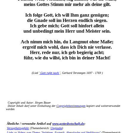
meins Gottes Stimm mir mehr als deine gilt.
Ich folge Gott, ich will Ihm ganz genügen;
die Gnade soll im Herzen endlich siegen.
Ich gebe mich; Gott soll hinfort allein
und unbedingt mein Herr und Meister sein.
Ach nimm mich hin, du Langmut ohne Maße;
ergreif mich wohl, dass ich Dich nie verlasse.
Herr, rede nur, ich geb begierig acht;
führ, wie du willst, ich bin in deiner Macht!
(Lied '
Gott rufet noch
', Gerhard Tersteegen 1697 - 1769 )
Copyright und Autor: Jörgen Bauer
Dieser Inhalt darf unter Einhaltung der
Copyrightbestimmungen
kopiert und weiterverwendet
werden
Ähnliche / verwandte Artikel auf
www.gottesbotschaft.de
:
Verzagtheitsgefahr
(Themenbereich:
Unglaube
)
Links zu Videos zum Thema "Irrlehren, Esoterik, Aberglaube und Verführung"
(Themenbereich: