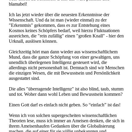
blamabel!
Ich las jetzt wieder über die neuesten Erkenntnisse der
Wissenschaft. Und da ist man (wieder einmal) zu der
"Erkenntnis" gekommen, dass es zur Entstehung eines
Kosmos keines Schöpfers bedarf, weil hierzu Fluktuationen
ausreichen, die "rein zufällig" einen "großen Knall" - hier den
Urknall, auslösen können.
Gleichzeitig hört man dann wieder aus wissenschaftlichem
Mund, dass die ganze Schöpfung von einer gewaltigen, uns
unendlich überlegenen Intelligenz gesteuert wird, die
allerdings nicht personenhaft ist. Demnach sind wir Menschen
die einzigen Wesen, die mit Bewusstsein und Persönlichkeit
ausgestattet sind.
Die alles "überragende Intelligenz" ist also blind, taub, stumm
und tot. Woher dann wohl Leben und Bewusstsein kommen?
Einen Gott darf es einfach nicht geben. So “einfach” ist das!
Wenn ich von solchen supergescheiten wissenschaftlichen
Theorien lese, muss ich immer an Ameisen denken, die sich in
ihrem Ameisenhaufen Gedanken über die Globalisierung
machen, die auf einer für sie völlig unbekannten und