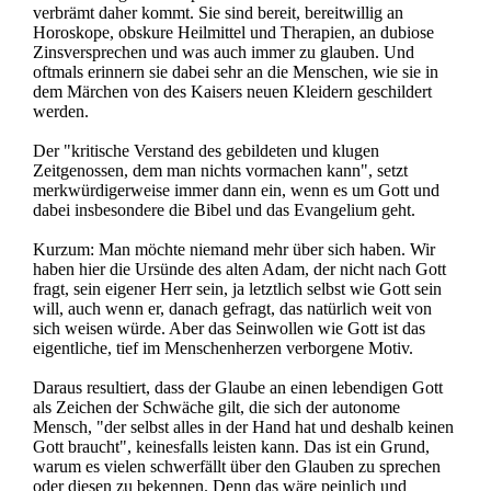
verbrämt daher kommt. Sie sind bereit, bereitwillig an
Horoskope, obskure Heilmittel und Therapien, an dubiose
Zinsversprechen und was auch immer zu glauben. Und
oftmals erinnern sie dabei sehr an die Menschen, wie sie in
dem Märchen von des Kaisers neuen Kleidern geschildert
werden.
Der "kritische Verstand des gebildeten und klugen
Zeitgenossen, dem man nichts vormachen kann", setzt
merkwürdigerweise immer dann ein, wenn es um Gott und
dabei insbesondere die Bibel und das Evangelium geht.
Kurzum: Man möchte niemand mehr über sich haben. Wir
haben hier die Ursünde des alten Adam, der nicht nach Gott
fragt, sein eigener Herr sein, ja letztlich selbst wie Gott sein
will, auch wenn er, danach gefragt, das natürlich weit von
sich weisen würde. Aber das Seinwollen wie Gott ist das
eigentliche, tief im Menschenherzen verborgene Motiv.
Daraus resultiert, dass der Glaube an einen lebendigen Gott
als Zeichen der Schwäche gilt, die sich der autonome
Mensch, "der selbst alles in der Hand hat und deshalb keinen
Gott braucht", keinesfalls leisten kann. Das ist ein Grund,
warum es vielen schwerfällt über den Glauben zu sprechen
oder diesen zu bekennen. Denn das wäre peinlich und