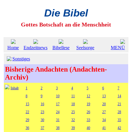
Die Bibel
Gottes Botschaft an die Menschheit
Home
Endzeitnews
Bibellese
Seelsorge
MENÜ
Sonstiges
Bisherige Andachten (Andachten-
Archiv)
Inhalt
1
2
3
4
5
6
7
8
9
10
11
12
13
14
15
16
17
18
19
20
21
22
23
24
25
26
27
28
29
30
31
32
33
34
35
36
37
38
39
40
41
42