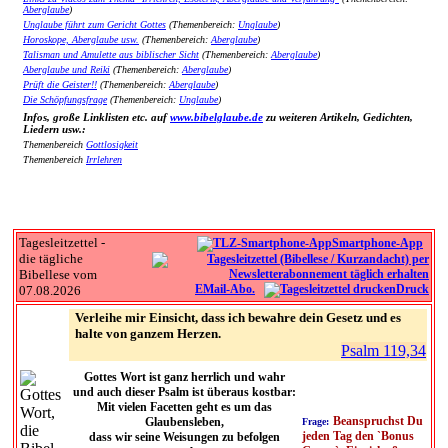
Aberglaube
)
Unglaube führt zum Gericht Gottes
(Themenbereich:
Unglaube
)
Horoskope, Aberglaube usw.
(Themenbereich:
Aberglaube
)
Talisman und Amulette aus biblischer Sicht
(Themenbereich:
Aberglaube
)
Aberglaube und Reiki
(Themenbereich:
Aberglaube
)
Prüft die Geister!!
(Themenbereich:
Aberglaube
)
Die Schöpfungsfrage
(Themenbereich:
Unglaube
)
Infos, große Linklisten etc. auf
www.bibelglaube.de
zu weiteren Artikeln, Gedichten,
Liedern usw.:
Themenbereich
Gottlosigkeit
Themenbereich
Irrlehren
Tagesleitzettel -
Smartphone-App
die tägliche
Bibellese vom
EMail-Abo.
Druck
07.08.2026
Verleihe mir Einsicht, dass ich bewahre dein Gesetz und es
halte von ganzem Herzen.
Psalm 119,34
Gottes Wort ist ganz herrlich und wahr
und auch dieser Psalm ist überaus kostbar:
Mit vielen Facetten geht es um das
Beanspruchst Du
Glaubensleben,
Frage:
jeden Tag den `Bonus
dass wir seine Weisungen zu befolgen