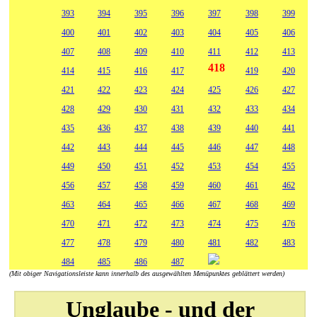
393
394
395
396
397
398
399
400
401
402
403
404
405
406
407
408
409
410
411
412
413
418
414
415
416
417
419
420
421
422
423
424
425
426
427
428
429
430
431
432
433
434
435
436
437
438
439
440
441
442
443
444
445
446
447
448
449
450
451
452
453
454
455
456
457
458
459
460
461
462
463
464
465
466
467
468
469
470
471
472
473
474
475
476
477
478
479
480
481
482
483
484
485
486
487
(Mit obiger Navigationsleiste kann innerhalb des ausgewählten Menüpunktes geblättert werden)
Unglaube - und der