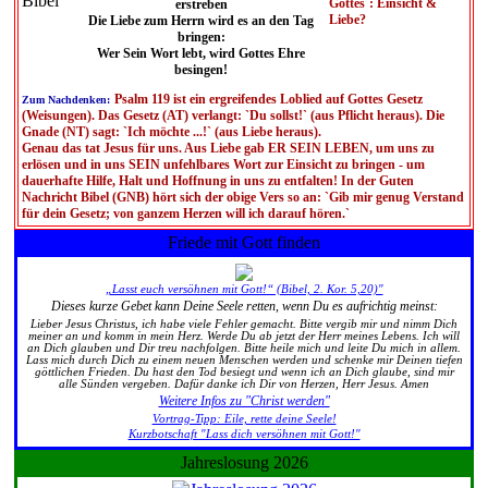
Gottes`: Einsicht &
erstreben
Liebe?
Die Liebe zum Herrn wird es an den Tag
bringen:
Wer Sein Wort lebt, wird Gottes Ehre
besingen!
Psalm 119 ist ein ergreifendes Loblied auf Gottes Gesetz
Zum Nachdenken:
(Weisungen). Das Gesetz (AT) verlangt: `Du sollst!` (aus Pflicht heraus). Die
Gnade (NT) sagt: `Ich möchte ...!` (aus Liebe heraus).
Genau das tat Jesus für uns. Aus Liebe gab ER SEIN LEBEN, um uns zu
erlösen und in uns SEIN unfehlbares Wort zur Einsicht zu bringen - um
dauerhafte Hilfe, Halt und Hoffnung in uns zu entfalten! In der Guten
Nachricht Bibel (GNB) hört sich der obige Vers so an: `Gib mir genug Verstand
für dein Gesetz; von ganzem Herzen will ich darauf hören.`
Friede mit Gott finden
„Lasst euch versöhnen mit Gott!“ (Bibel, 2. Kor. 5,20)"
Dieses kurze Gebet kann Deine Seele retten, wenn Du es aufrichtig meinst:
Lieber Jesus Christus, ich habe viele Fehler gemacht. Bitte vergib mir und nimm Dich
meiner an und komm in mein Herz. Werde Du ab jetzt der Herr meines Lebens. Ich will
an Dich glauben und Dir treu nachfolgen. Bitte heile mich und leite Du mich in allem.
Lass mich durch Dich zu einem neuen Menschen werden und schenke mir Deinen tiefen
göttlichen Frieden. Du hast den Tod besiegt und wenn ich an Dich glaube, sind mir
alle Sünden vergeben. Dafür danke ich Dir von Herzen, Herr Jesus. Amen
Weitere Infos zu "Christ werden"
Vortrag-Tipp: Eile, rette deine Seele!
Kurzbotschaft "Lass dich versöhnen mit Gott!"
Jahreslosung 2026