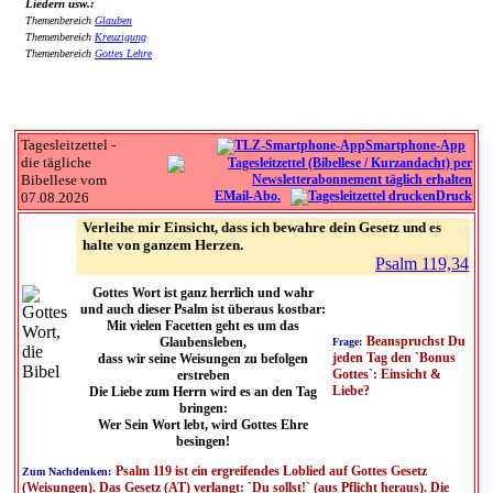
Liedern usw.:
Themenbereich
Glauben
Themenbereich
Kreuzigung
Themenbereich
Gottes Lehre
Tagesleitzettel -
Smartphone-App
die tägliche
Bibellese vom
EMail-Abo.
Druck
07.08.2026
Verleihe mir Einsicht, dass ich bewahre dein Gesetz und es
halte von ganzem Herzen.
Psalm 119,34
Gottes Wort ist ganz herrlich und wahr
und auch dieser Psalm ist überaus kostbar:
Mit vielen Facetten geht es um das
Beanspruchst Du
Glaubensleben,
Frage:
jeden Tag den `Bonus
dass wir seine Weisungen zu befolgen
Gottes`: Einsicht &
erstreben
Liebe?
Die Liebe zum Herrn wird es an den Tag
bringen:
Wer Sein Wort lebt, wird Gottes Ehre
besingen!
Psalm 119 ist ein ergreifendes Loblied auf Gottes Gesetz
Zum Nachdenken:
(Weisungen). Das Gesetz (AT) verlangt: `Du sollst!` (aus Pflicht heraus). Die