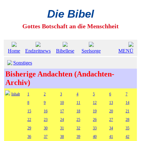
Die Bibel
Gottes Botschaft an die Menschheit
Home
Endzeitnews
Bibellese
Seelsorge
MENÜ
Sonstiges
Bisherige Andachten (Andachten-
Archiv)
Inhalt
1
2
3
4
5
6
7
8
9
10
11
12
13
14
15
16
17
18
19
20
21
22
23
24
25
26
27
28
29
30
31
32
33
34
35
36
37
38
39
40
41
42