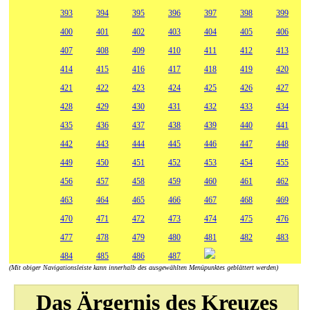
393
394
395
396
397
398
399
400
401
402
403
404
405
406
407
408
409
410
411
412
413
414
415
416
417
418
419
420
421
422
423
424
425
426
427
428
429
430
431
432
433
434
435
436
437
438
439
440
441
442
443
444
445
446
447
448
449
450
451
452
453
454
455
456
457
458
459
460
461
462
463
464
465
466
467
468
469
470
471
472
473
474
475
476
477
478
479
480
481
482
483
484
485
486
487
(Mit obiger Navigationsleiste kann innerhalb des ausgewählten Menüpunktes geblättert werden)
Das Ärgernis des Kreuzes