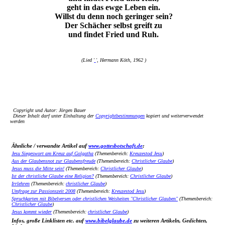
geht in das ewge Leben ein.
Willst du denn noch geringer sein?
Der Schächer selbst greift zu
und findet Fried und Ruh.
(Lied '
', Hermann Köth, 1962 )
Copyright und Autor: Jörgen Bauer
Dieser Inhalt darf unter Einhaltung der
Copyrightbestimmungen
kopiert und weiterverwendet
werden
Ähnliche / verwandte Artikel auf
www.gottesbotschaft.de
:
Jesu Siegeswort am Kreuz auf Golgatha
(Themenbereich:
Kreuzestod Jesu
)
Aus der Glaubensnot zur Glaubensfreude
(Themenbereich:
Christlicher Glaube
)
Jesus muss die Mitte sein!
(Themenbereich:
Christlicher Glaube
)
Ist der christliche Glaube eine Religion?
(Themenbereich:
Christlicher Glaube
)
Irrlehren
(Themenbereich:
christlicher Glaube
)
Umfrage zur Passionszeit 2008
(Themenbereich:
Kreuzestod Jesu
)
Spruchkarten mit Bibelversen oder christlichen Weisheiten "Christlicher Glauben"
(Themenbereich:
Christlicher Glaube
)
Jesus kommt wieder
(Themenbereich:
christlicher Glaube
)
Infos, große Linklisten etc. auf
www.bibelglaube.de
zu weiteren Artikeln, Gedichten,