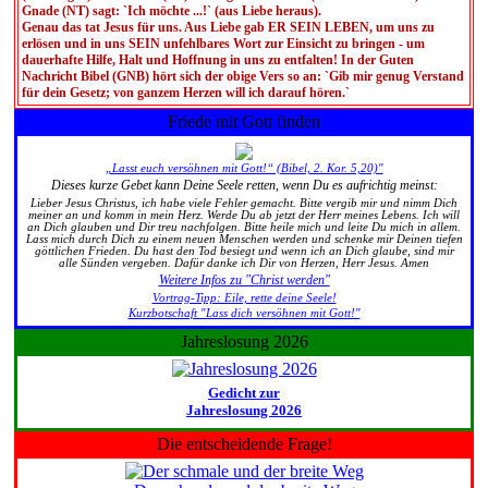
Gnade (NT) sagt: `Ich möchte ...!` (aus Liebe heraus).
Genau das tat Jesus für uns. Aus Liebe gab ER SEIN LEBEN, um uns zu
erlösen und in uns SEIN unfehlbares Wort zur Einsicht zu bringen - um
dauerhafte Hilfe, Halt und Hoffnung in uns zu entfalten! In der Guten
Nachricht Bibel (GNB) hört sich der obige Vers so an: `Gib mir genug Verstand
für dein Gesetz; von ganzem Herzen will ich darauf hören.`
Friede mit Gott finden
„Lasst euch versöhnen mit Gott!“ (Bibel, 2. Kor. 5,20)"
Dieses kurze Gebet kann Deine Seele retten, wenn Du es aufrichtig meinst:
Lieber Jesus Christus, ich habe viele Fehler gemacht. Bitte vergib mir und nimm Dich
meiner an und komm in mein Herz. Werde Du ab jetzt der Herr meines Lebens. Ich will
an Dich glauben und Dir treu nachfolgen. Bitte heile mich und leite Du mich in allem.
Lass mich durch Dich zu einem neuen Menschen werden und schenke mir Deinen tiefen
göttlichen Frieden. Du hast den Tod besiegt und wenn ich an Dich glaube, sind mir
alle Sünden vergeben. Dafür danke ich Dir von Herzen, Herr Jesus. Amen
Weitere Infos zu "Christ werden"
Vortrag-Tipp: Eile, rette deine Seele!
Kurzbotschaft "Lass dich versöhnen mit Gott!"
Jahreslosung 2026
Gedicht zur
Jahreslosung 2026
Die entscheidende Frage!