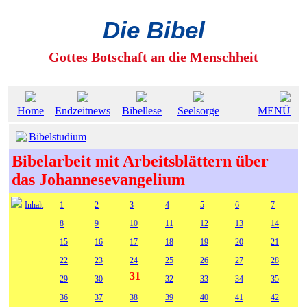
Die Bibel
Gottes Botschaft an die Menschheit
Home
Endzeitnews
Bibellese
Seelsorge
MENÜ
Bibelstudium
Bibelarbeit mit Arbeitsblättern über
das Johannesevangelium
Inhalt
1
2
3
4
5
6
7
8
9
10
11
12
13
14
15
16
17
18
19
20
21
22
23
24
25
26
27
28
31
29
30
32
33
34
35
36
37
38
39
40
41
42