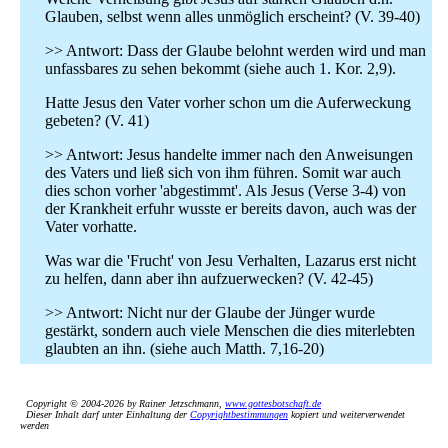
Glauben, selbst wenn alles unmöglich erscheint? (V. 39-40)
>> Antwort: Dass der Glaube belohnt werden wird und man
unfassbares zu sehen bekommt (siehe auch 1. Kor. 2,9).
Hatte Jesus den Vater vorher schon um die Auferweckung
gebeten? (V. 41)
>> Antwort: Jesus handelte immer nach den Anweisungen
des Vaters und ließ sich von ihm führen. Somit war auch
dies schon vorher 'abgestimmt'. Als Jesus (Verse 3-4) von
der Krankheit erfuhr wusste er bereits davon, auch was der
Vater vorhatte.
Was war die 'Frucht' von Jesu Verhalten, Lazarus erst nicht
zu helfen, dann aber ihn aufzuerwecken? (V. 42-45)
>> Antwort: Nicht nur der Glaube der Jünger wurde
gestärkt, sondern auch viele Menschen die dies miterlebten
glaubten an ihn. (siehe auch Matth. 7,16-20)
Copyright © 2004-2026 by Rainer Jetzschmann,
www.gottesbotschaft.de
Dieser Inhalt darf unter Einhaltung der
Copyrightbestimmungen
kopiert und weiterverwendet
werden