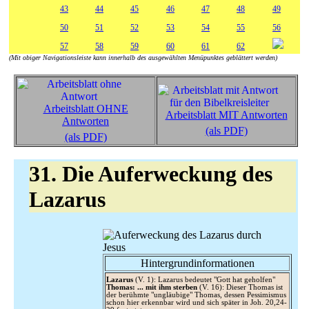
43
44
45
46
47
48
49
50
51
52
53
54
55
56
57
58
59
60
61
62
(Mit obiger Navigationsleiste kann innerhalb des ausgewählten Menüpunktes geblättert werden)
Arbeitsblatt OHNE
Arbeitsblatt MIT Antworten
Antworten
(als PDF)
(als PDF)
31. Die Auferweckung des
Lazarus
Hintergrundinformationen
Lazarus
(V. 1): Lazarus bedeutet "Gott hat geholfen"
Thomas: ... mit ihm sterben
(V. 16): Dieser Thomas ist
der berühmte "ungläubige" Thomas, dessen Pessimismus
schon hier erkennbar wird und sich später in Joh. 20,24-