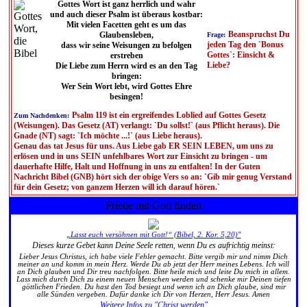
Gottes Wort ist ganz herrlich und wahr
und auch dieser Psalm ist überaus kostbar:
Mit vielen Facetten geht es um das
Beanspruchst Du
Glaubensleben,
Frage:
jeden Tag den `Bonus
dass wir seine Weisungen zu befolgen
Gottes`: Einsicht &
erstreben
Liebe?
Die Liebe zum Herrn wird es an den Tag
bringen:
Wer Sein Wort lebt, wird Gottes Ehre
besingen!
Psalm 119 ist ein ergreifendes Loblied auf Gottes Gesetz
Zum Nachdenken:
(Weisungen). Das Gesetz (AT) verlangt: `Du sollst!` (aus Pflicht heraus). Die
Gnade (NT) sagt: `Ich möchte ...!` (aus Liebe heraus).
Genau das tat Jesus für uns. Aus Liebe gab ER SEIN LEBEN, um uns zu
erlösen und in uns SEIN unfehlbares Wort zur Einsicht zu bringen - um
dauerhafte Hilfe, Halt und Hoffnung in uns zu entfalten! In der Guten
Nachricht Bibel (GNB) hört sich der obige Vers so an: `Gib mir genug Verstand
für dein Gesetz; von ganzem Herzen will ich darauf hören.`
Friede mit Gott finden
„Lasst euch versöhnen mit Gott!“ (Bibel, 2. Kor. 5,20)"
Dieses kurze Gebet kann Deine Seele retten, wenn Du es aufrichtig meinst:
Lieber Jesus Christus, ich habe viele Fehler gemacht. Bitte vergib mir und nimm Dich
meiner an und komm in mein Herz. Werde Du ab jetzt der Herr meines Lebens. Ich will
an Dich glauben und Dir treu nachfolgen. Bitte heile mich und leite Du mich in allem.
Lass mich durch Dich zu einem neuen Menschen werden und schenke mir Deinen tiefen
göttlichen Frieden. Du hast den Tod besiegt und wenn ich an Dich glaube, sind mir
alle Sünden vergeben. Dafür danke ich Dir von Herzen, Herr Jesus. Amen
Weitere Infos zu "Christ werden"