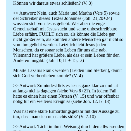
Können wir daraus etwas schließen? (V. 3)
>> Antwort: Nein, auch Maria und Martha (Vers 5) sowie
der Schreiber dieses Textes Johannes (Joh. 21,20+24)
wussten sich von Jesus geliebt. Wer aber die enge
Gemeinschaft mit Jesus sucht und seine unbeschreibbare
Liebe erfährt, FÜHLT sich so, als könnte die Liebe gar
nicht größer sein, als könnten andere Menschen gar nicht so
von ihm geliebt werden. Letztlich liebt Jesus jeden
Menschen, da er sogar sein Leben für uns alle gab.
'Niemand hat größere Liebe, als das er sein Leben für den
Anderen hingibt.' (Joh. 10,11 + 15,13)
Musste Lazarus krank werden (Leiden und Sterben), damit
sich Gott verherrlichen konnte? (V. 4)
>> Antwort: Zumindest ließ es Jesus ganz klar zu und tat
anfangs nichts dagegen (siehe Vers 6+21). In jedem Fall
hatte es einen hier einen Nutzen (V. 15) und war offenbar
nötig für ein weiteres Ereigniss (siehe Joh. 12.17-18)
Was hat eine akute Ermordungsgefahr mit der Aussage zu
tun, dass man sich nur nachts stöß? (V. 7-10)
>> Antwort: 'Licht in ihm': Weisung durch den allwissenden