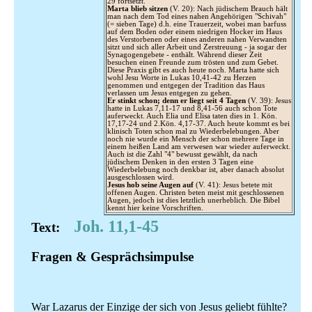
29 fortsetzt.
Marta blieb sitzen
(V. 20): Nach jüdischem Brauch hält
man nach dem Tod eines nahen Angehörigen "Schivah"
(= sieben Tage) d.h. eine Trauerzeit, wobei man barfuss
auf dem Boden oder einem niedrigen Hocker im Haus
des Verstorbenen oder eines anderen nahen Verwandten
sitzt und sich aller Arbeit und Zerstreuung - ja sogar der
Synagogengebete - enthält. Während dieser Zeit
besuchen einen Freunde zum trösten und zum Gebet.
Diese Praxis gibt es auch heute noch. Marta hatte sich
wohl Jesu Worte in Lukas 10,41-42 zu Herzen
genommen und entgegen der Tradition das Haus
verlassen um Jesus entgegen zu gehen.
Er stinkt schon; denn er liegt seit 4 Tagen
(V. 39): Jesus
hatte in Lukas 7,11-17 und 8,41-56 auch schon Tote
auferweckt. Auch Elia und Elisa taten dies in 1. Kön.
17,17-24 und 2.Kön. 4,17-37. Auch heute kommt es bei
klinisch Toten schon mal zu Wiederbelebungen. Aber
noch nie wurde ein Mensch der schon mehrere Tage in
einem heißen Land am verwesen war wieder auferweckt.
Auch ist die Zahl "4" bewusst gewählt, da nach
jüdischem Denken in den ersten 3 Tagen eine
Wiederbelebung noch denkbar ist, aber danach absolut
ausgeschlossen wird.
Jesus hob seine Augen auf
(V. 41): Jesus betete mit
offenen Augen. Christen beten meist mit geschlossenen
Augen, jedoch ist dies letztlich unerheblich. Die Bibel
kennt hier keine Vorschriften.
Joh. 11,1-45
Text:
Fragen & Gesprächsimpulse
War Lazarus der Einzige der sich von Jesus geliebt fühlte?