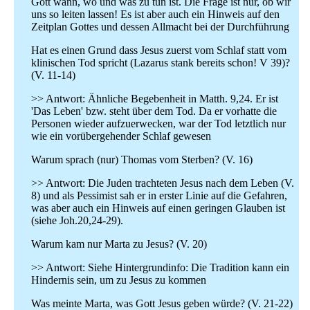
Gott wann, wo und was zu tun ist. Die Frage ist nur, ob wir
uns so leiten lassen! Es ist aber auch ein Hinweis auf den
Zeitplan Gottes und dessen Allmacht bei der Durchführung
Hat es einen Grund dass Jesus zuerst vom Schlaf statt vom
klinischen Tod spricht (Lazarus stank bereits schon! V 39)?
(V. 11-14)
>> Antwort: Ähnliche Begebenheit in Matth. 9,24. Er ist
'Das Leben' bzw. steht über dem Tod. Da er vorhatte die
Personen wieder aufzuerwecken, war der Tod letztlich nur
wie ein vorübergehender Schlaf gewesen
Warum sprach (nur) Thomas vom Sterben? (V. 16)
>> Antwort: Die Juden trachteten Jesus nach dem Leben (V.
8) und als Pessimist sah er in erster Linie auf die Gefahren,
was aber auch ein Hinweis auf einen geringen Glauben ist
(siehe Joh.20,24-29).
Warum kam nur Marta zu Jesus? (V. 20)
>> Antwort: Siehe Hintergrundinfo: Die Tradition kann ein
Hindernis sein, um zu Jesus zu kommen
Was meinte Marta, was Gott Jesus geben würde? (V. 21-22)