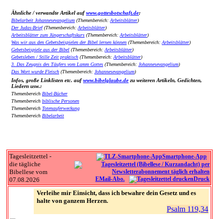
Ähnliche / verwandte Artikel auf
www.gottesbotschaft.de
:
Bibelarbeit Johannesevangelium
(Themenbereich:
Arbeitsblätter
)
Der Judas-Brief
(Themenbereich:
Arbeitsblätter
)
Arbeitsblätter zum Jüngerschaftskurs
(Themenbereich:
Arbeitsblätter
)
Was wir aus den Gebetsbeispielen der Bibel lernen können
(Themenbereich:
Arbeitsblätter
)
Gebetsbeispiele aus der Bibel
(Themenbereich:
Arbeitsblätter
)
Gebetsleben / Stille Zeit praktisch
(Themenbereich:
Arbeitsblätter
)
3. Das Zeugnis des Täufers vom Lamm Gottes
(Themenbereich:
Johannesevangelium
)
Das Wort wurde Fleisch
(Themenbereich:
Johannesevangelium
)
Infos, große Linklisten etc. auf
www.bibelglaube.de
zu weiteren Artikeln, Gedichten,
Liedern usw.:
Themenbereich
Bibel-Bücher
Themenbereich
biblische Personen
Themenbereich
Totenauferweckung
Themenbereich
Bibelarbeit
Tagesleitzettel -
Smartphone-App
die tägliche
Bibellese vom
EMail-Abo.
Druck
07.08.2026
Verleihe mir Einsicht, dass ich bewahre dein Gesetz und es
halte von ganzem Herzen.
Psalm 119,34