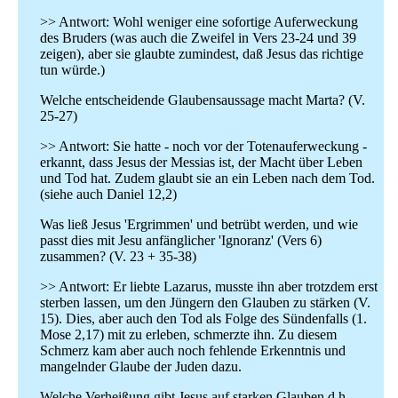
>> Antwort: Wohl weniger eine sofortige Auferweckung
des Bruders (was auch die Zweifel in Vers 23-24 und 39
zeigen), aber sie glaubte zumindest, daß Jesus das richtige
tun würde.)
Welche entscheidende Glaubensaussage macht Marta? (V.
25-27)
>> Antwort: Sie hatte - noch vor der Totenauferweckung -
erkannt, dass Jesus der Messias ist, der Macht über Leben
und Tod hat. Zudem glaubt sie an ein Leben nach dem Tod.
(siehe auch Daniel 12,2)
Was ließ Jesus 'Ergrimmen' und betrübt werden, und wie
passt dies mit Jesu anfänglicher 'Ignoranz' (Vers 6)
zusammen? (V. 23 + 35-38)
>> Antwort: Er liebte Lazarus, musste ihn aber trotzdem erst
sterben lassen, um den Jüngern den Glauben zu stärken (V.
15). Dies, aber auch den Tod als Folge des Sündenfalls (1.
Mose 2,17) mit zu erleben, schmerzte ihn. Zu diesem
Schmerz kam aber auch noch fehlende Erkenntnis und
mangelnder Glaube der Juden dazu.
Welche Verheißung gibt Jesus auf starken Glauben d.h.