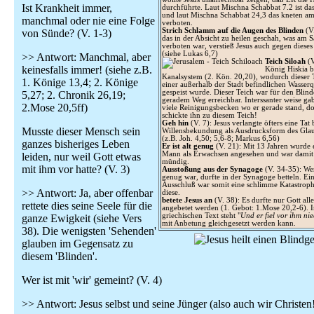
Ist Krankheit immer,
durchführte. Laut Mischna Schabbat 7.2 ist da
und laut Mischna Schabbat 24,3 das kneten a
manchmal oder nie eine Folge
verboten.
Strich Schlamm auf die Augen des Blinden
(V.
von Sünde? (V. 1-3)
das in der Absicht zu heilen geschah, was am 
verboten war, verstieß Jesus auch gegen dieses
(siehe Lukas 6,7)
>> Antwort: Manchmal, aber
Teich Siloah
(V
keinesfalls immer! (siehe z.B.
König Hiskia b
Kanalsystem (2. Kön. 20,20), wodurch dieser 
1. Könige 13,4; 2. Könige
einer außerhalb der Stadt befindlichen Wasserq
gespeist wurde. Dieser Teich war für den Blind
5,27; 2. Chronik 26,19;
geradem Weg erreichbar. Interssanter weise gab
2.Mose 20,5ff)
viele Reinigungsbecken wo er gerade stand, do
schickte ihn zu diesem Teich!
Geh hin
(V. 7): Jesus verlangte öfters eine Tat
Musste dieser Mensch sein
Willensbekundung als Ausdrucksform des Gla
(z.B. Joh. 4,50; 5,6-8; Markus 6,56)
ganzes bisheriges Leben
Er ist alt genug
(V. 21): Mit 13 Jahren wurde 
Mann als Erwachsen angesehen und war damit j
leiden, nur weil Gott etwas
mündig.
mit ihm vor hatte? (V. 3)
Ausstoßung aus der Synagoge
(V. 34-35): We
genug war, durfte in der Synagoge betteln. Ei
Ausschluß war somit eine schlimme Katastroph
>> Antwort: Ja, aber offenbar
diese.
betete Jesus an
(V. 38): Es durfte nur Gott all
rettete dies seine Seele für die
angebetet werden (1. Gebot: 1.Mose 20,2-6). 
griechischen Text steht "
Und er fiel vor ihm ni
ganze Ewigkeit (siehe Vers
mit Anbetung gleichgesetzt werden kann.
38). Die wenigsten 'Sehenden'
glauben im Gegensatz zu
diesem 'Blinden'.
Wer ist mit 'wir' gemeint? (V. 4)
>> Antwort: Jesus selbst und seine Jünger (also auch wir Christen