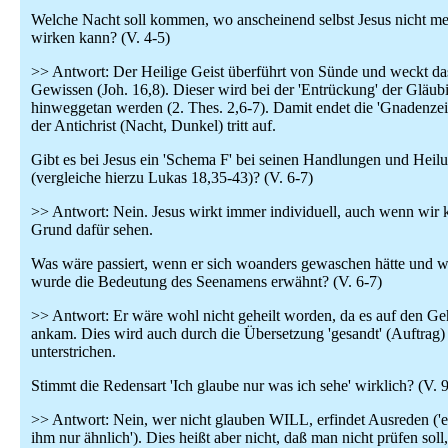
Welche Nacht soll kommen, wo anscheinend selbst Jesus nicht m
wirken kann? (V. 4-5)
>> Antwort: Der Heilige Geist überführt von Sünde und weckt da
Gewissen (Joh. 16,8). Dieser wird bei der 'Entrückung' der Gläub
hinweggetan werden (2. Thes. 2,6-7). Damit endet die 'Gnadenzei
der Antichrist (Nacht, Dunkel) tritt auf.
Gibt es bei Jesus ein 'Schema F' bei seinen Handlungen und Heil
(vergleiche hierzu Lukas 18,35-43)? (V. 6-7)
>> Antwort: Nein. Jesus wirkt immer individuell, auch wenn wir 
Grund dafür sehen.
Was wäre passiert, wenn er sich woanders gewaschen hätte und 
wurde die Bedeutung des Seenamens erwähnt? (V. 6-7)
>> Antwort: Er wäre wohl nicht geheilt worden, da es auf den G
ankam. Dies wird auch durch die Übersetzung 'gesandt' (Auftrag)
unterstrichen.
Stimmt die Redensart 'Ich glaube nur was ich sehe' wirklich? (V. 9
>> Antwort: Nein, wer nicht glauben WILL, erfindet Ausreden ('er
ihm nur ähnlich'). Dies heißt aber nicht, daß man nicht prüfen soll