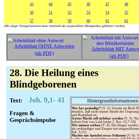
43
44
45
46
47
48
50
51
52
53
54
55
57
58
59
60
61
62
(Mit obiger Navigationsleiste kann innerhalb des ausgewählten Menüpunktes geblättert werden)
Arbeitsblatt OHNE Antworten
Arbeitsblatt MIT Antwo
(als PDF)
(als PDF)
28. Die Heilung eines
Blindgeborenen
Joh. 9,1- 41
Text:
Hintergrundinformationen
Wer hat gesündigt?
(V. 2): Gerade im Buch H
deutlich, daß nicht immer Sünde der Ursprung
Fragen &
und Krankheit ist.
Gottes Macht soll sichtbar werden
(V. 3): Ni
Gesprächsimpulse
befreit Gott von Leid (siehe 2. Kor. 12,7-10)
Wir müssen wirken
(V. 4): Die Jünger werden
als verkündiger und Zeugen mit eingeschlossen
Joh. 3,11)
Machte mit Speichel etwas Schlamm
(V. 6): 
wollte Jesus unanfechtbar zeigen, daß ER die 