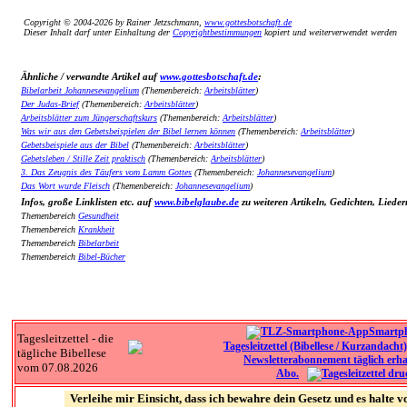
Copyright © 2004-2026 by Rainer Jetzschmann,
www.gottesbotschaft.de
Dieser Inhalt darf unter Einhaltung der
Copyrightbestimmungen
kopiert und weiterverwendet werden
Ähnliche / verwandte Artikel auf
www.gottesbotschaft.de
:
Bibelarbeit Johannesevangelium
(Themenbereich:
Arbeitsblätter
)
Der Judas-Brief
(Themenbereich:
Arbeitsblätter
)
Arbeitsblätter zum Jüngerschaftskurs
(Themenbereich:
Arbeitsblätter
)
Was wir aus den Gebetsbeispielen der Bibel lernen können
(Themenbereich:
Arbeitsblätter
)
Gebetsbeispiele aus der Bibel
(Themenbereich:
Arbeitsblätter
)
Gebetsleben / Stille Zeit praktisch
(Themenbereich:
Arbeitsblätter
)
3. Das Zeugnis des Täufers vom Lamm Gottes
(Themenbereich:
Johannesevangelium
)
Das Wort wurde Fleisch
(Themenbereich:
Johannesevangelium
)
Infos, große Linklisten etc. auf
www.bibelglaube.de
zu weiteren Artikeln, Gedichten, Lieder
Themenbereich
Gesundheit
Themenbereich
Krankheit
Themenbereich
Bibelarbeit
Themenbereich
Bibel-Bücher
Smartp
Tagesleitzettel - die
tägliche Bibellese
vom 07.08.2026
Abo.
Verleihe mir Einsicht, dass ich bewahre dein Gesetz und es halte v