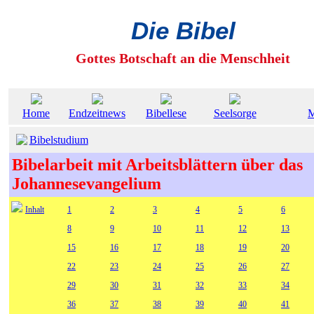
Die Bibel
Gottes Botschaft an die Menschheit
Home
Endzeitnews
Bibellese
Seelsorge
Bibelstudium
Bibelarbeit mit Arbeitsblättern über das
Johannesevangelium
Inhalt
1
2
3
4
5
6
8
9
10
11
12
13
15
16
17
18
19
20
22
23
24
25
26
27
29
30
31
32
33
34
36
37
38
39
40
41