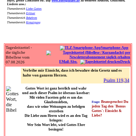
Infos, große Linklisten etc. auf
www.bibelglaube.de
zu weiteren Artikeln, Gedichten,
Liedern usw.:
Themenbereich
Liebe Gottes
Themenbereich
Erlöser
Themenbereich
Bekehren
Themenbereich
Kreuzigung
Tagesleitzettel -
Smartphone-App
die tägliche
Bibellese vom
EMail-Abo.
Druck
07.08.2026
Verleihe mir Einsicht, dass ich bewahre dein Gesetz und es
halte von ganzem Herzen.
Psalm 119,34
Gottes Wort ist ganz herrlich und wahr
und auch dieser Psalm ist überaus kostbar:
Mit vielen Facetten geht es um das
Beanspruchst Du
Glaubensleben,
Frage:
jeden Tag den `Bonus
dass wir seine Weisungen zu befolgen
Gottes`: Einsicht &
erstreben
Liebe?
Die Liebe zum Herrn wird es an den Tag
bringen:
Wer Sein Wort lebt, wird Gottes Ehre
besingen!