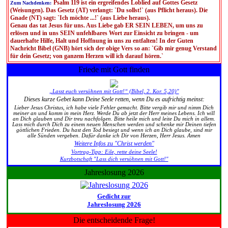
Psalm 119 ist ein ergreifendes Loblied auf Gottes Gesetz
Zum Nachdenken:
(Weisungen). Das Gesetz (AT) verlangt: `Du sollst!` (aus Pflicht heraus). Die
Gnade (NT) sagt: `Ich möchte ...!` (aus Liebe heraus).
Genau das tat Jesus für uns. Aus Liebe gab ER SEIN LEBEN, um uns zu
erlösen und in uns SEIN unfehlbares Wort zur Einsicht zu bringen - um
dauerhafte Hilfe, Halt und Hoffnung in uns zu entfalten! In der Guten
Nachricht Bibel (GNB) hört sich der obige Vers so an: `Gib mir genug Verstand
für dein Gesetz; von ganzem Herzen will ich darauf hören.`
Friede mit Gott finden
„Lasst euch versöhnen mit Gott!“ (Bibel, 2. Kor. 5,20)"
Dieses kurze Gebet kann Deine Seele retten, wenn Du es aufrichtig meinst:
Lieber Jesus Christus, ich habe viele Fehler gemacht. Bitte vergib mir und nimm Dich
meiner an und komm in mein Herz. Werde Du ab jetzt der Herr meines Lebens. Ich will
an Dich glauben und Dir treu nachfolgen. Bitte heile mich und leite Du mich in allem.
Lass mich durch Dich zu einem neuen Menschen werden und schenke mir Deinen tiefen
göttlichen Frieden. Du hast den Tod besiegt und wenn ich an Dich glaube, sind mir
alle Sünden vergeben. Dafür danke ich Dir von Herzen, Herr Jesus. Amen
Weitere Infos zu "Christ werden"
Vortrag-Tipp: Eile, rette deine Seele!
Kurzbotschaft "Lass dich versöhnen mit Gott!"
Jahreslosung 2026
Gedicht zur
Jahreslosung 2026
Die entscheidende Frage!