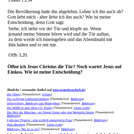
Die Bevölkerung hatte ihn abgelehnt. Lehne ich ihn auch ab?
Gott liebt mich - aber liebe ich ihn auch? Wie ist meine
Entscheidung, denn Gott sagt:
Siehe, ich stehe vor der Tür und klopfe an. Wenn
jemand meine Stimme hören wird und die Tür auftun,
zu dem werde ich hineingehen und das Abendmahl mit
ihm halten und er mit mir.
Offb 3,20.
Öffne ich Jesus Christus die Tür? Noch wartet Jesus auf
Einlass. Wie ist meine Entscheidung?
Ähnliche / verwandte Artikel auf
www.gottesbotschaft.de
:
Der Ölberg
(Themenbereich:
Erlöser
)
Die wichtigste Lebensentscheidung
(Themenbereich:
Bekehrung
)
Selbstprüfung: Bekehrung und Wiedergeburt
(Themenbereich:
Bekehrung
)
Der HERR ist mein Hirte (23. Psalm)
(Themenbereich:
Gottes Liebe
)
Das Herz des Menschen - ein Tempel Gottes oder eine Werkstätte Satans
(Themenbereich:
Bekehrung
)
Lydia aus Thyatira - eine wirklich emanzipierte Frau!
(Themenbereich:
Bekehrung
)
Hohe Berufung
(Themenbereich:
Gottes Liebe
)
Bekehrung: Was ist zu tun?
(Themenbereich:
Bekehrung
)