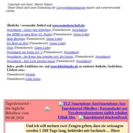
Copyright und Autor: Martin Volpert
Dieser Inhalt darf unter Einhaltung der
Copyrightbestimmungen
kopiert und weiterverwendet
werden
Ähnliche / verwandte Artikel auf
www.gottesbotschaft.de
:
Spruchkarte - Gottes gute Schöpfung
(Themenbereich:
Spruchkarte
)
Der HERR ist mein Hirte (23. Psalm)
(Themenbereich:
Gottes Liebe
)
Hohe Berufung
(Themenbereich:
Gottes Liebe
)
Ein Brief an Dich
(Themenbereich:
Gottes Liebe
)
Trost
(Themenbereich:
Gottes Liebe
)
Spruchkarte mit Psalm 113, 3
(Themenbereich:
Spruchkarte
)
Spruchkarte - Am Kreuz Jesu scheiden sich ´die Geister´
(Themenbereich:
Spruchkarte
)
Spruchkarte - Sein Licht leuchten lassen
(Themenbereich:
Spruchkarte
)
Infos, große Linklisten etc. auf
www.bibelglaube.de
zu weiteren Artikeln, Gedichten,
Liedern usw.:
Themenbereich
Sprüche
Themenbereich
Liebe Gottes
Tagesleitzettel -
Smartphone-App
die tägliche
Bibellese vom
EMail-Abo.
Druck
09.08.2026
Und ich will meinen zwei Zeugen geben, dass sie weissagen
werden 1 260 Tage lang, bekleidet mit Sacktuch … Diese