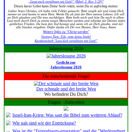
„Lasst euch versöhnen mit Gott!“ (Bibel, 2. Kor. 5,20)"
Dieses kurze Gebet kann Deine Seele retten, wenn Du es aufrichtig meinst:
Lieber Jesus Christus, ich habe viele Fehler gemacht. Bitte vergib mir und nimm Dich
meiner an und komm in mein Herz. Werde Du ab jetzt der Herr meines Lebens. Ich will
an Dich glauben und Dir treu nachfolgen. Bitte heile mich und leite Du mich in allem.
Lass mich durch Dich zu einem neuen Menschen werden und schenke mir Deinen tiefen
göttlichen Frieden. Du hast den Tod besiegt und wenn ich an Dich glaube, sind mir
alle Sünden vergeben. Dafür danke ich Dir von Herzen, Herr Jesus. Amen
Weitere Infos zu "Christ werden"
Vortrag-Tipp: Eile, rette deine Seele!
Kurzbotschaft "Lass dich versöhnen mit Gott!"
Jahreslosung 2026
Gedicht zur
Jahreslosung 2026
Die entscheidende Frage!
Der schmale und der breite Weg
Wo befindest Du Dich?
Fragen - Antworten
Israel-Iran-Krieg: Was sagt die Bibel zum weiteren Ablauf?
Wie nah sind wir der Entrückung?
Was ist die "Feigenbaum-generation" und die "Wiedergeburt