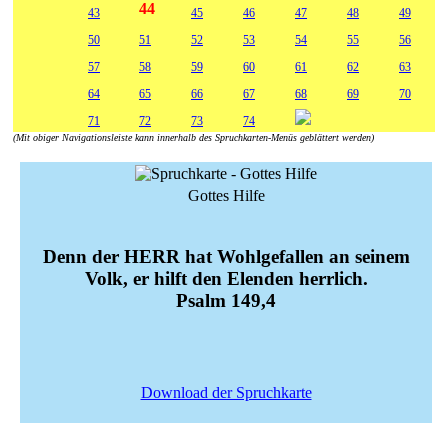
44
43
45
46
47
48
49
50
51
52
53
54
55
56
57
58
59
60
61
62
63
64
65
66
67
68
69
70
71
72
73
74
(Mit obiger Navigationsleiste kann innerhalb des Spruchkarten-Menüs geblättert werden)
Gottes Hilfe
Denn der HERR hat Wohlgefallen an seinem
Volk, er hilft den Elenden herrlich.
Psalm 149,4
Download der Spruchkarte