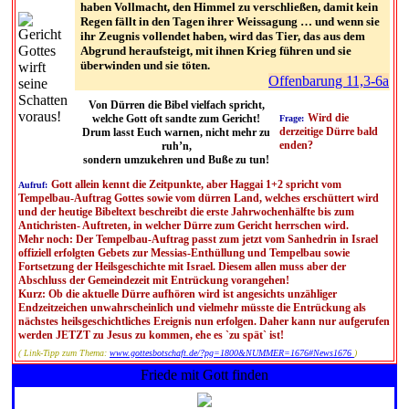
haben Vollmacht, den Himmel zu verschließen, damit kein
Regen fällt in den Tagen ihrer Weissagung … und wenn sie
ihr Zeugnis vollendet haben, wird das Tier, das aus dem
Abgrund heraufsteigt, mit ihnen Krieg führen und sie
überwinden und sie töten.
Offenbarung 11,3-6a
Von Dürren die Bibel vielfach spricht,
Wird die
welche Gott oft sandte zum Gericht!
Frage:
derzeitige Dürre bald
Drum lasst Euch warnen, nicht mehr zu
enden?
ruh’n,
sondern umzukehren und Buße zu tun!
Gott allein kennt die Zeitpunkte, aber Haggai 1+2 spricht vom
Aufruf:
Tempelbau-Auftrag Gottes sowie vom dürren Land, welches erschüttert wird
und der heutige Bibeltext beschreibt die erste Jahrwochenhälfte bis zum
Antichristen- Auftreten, in welcher Dürre zum Gericht herrschen wird.
Mehr noch: Der Tempelbau-Auftrag passt zum jetzt vom Sanhedrin in Israel
offiziell erfolgten Gebets zur Messias-Enthüllung und Tempelbau sowie
Fortsetzung der Heilsgeschichte mit Israel. Diesem allen muss aber der
Abschluss der Gemeindezeit mit Entrückung vorangehen!
Kurz: Ob die aktuelle Dürre aufhören wird ist angesichts unzähliger
Endzeitzeichen unwahrscheinlich und vielmehr müsste die Entrückung als
nächstes heilsgeschichtliches Ereignis nun erfolgen. Daher kann nur aufgerufen
werden JETZT zu Jesus zu kommen, ehe es `zu spät` ist!
( Link-Tipp zum Thema:
www.gottesbotschaft.de/?pg=1800&NUMMER=1676#News1676
)
Friede mit Gott finden