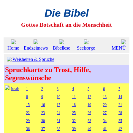
Die Bibel
Gottes Botschaft an die Menschheit
Home
Endzeitnews
Bibellese
Seelsorge
MENÜ
Weisheiten & Sprüche
Spruchkarte zu Trost, Hilfe,
Segenswünsche
Inhalt
1
2
3
4
5
6
7
8
9
10
11
12
13
14
15
16
17
18
19
20
21
22
23
24
25
26
27
28
29
30
31
32
33
34
35
36
37
38
39
40
41
42