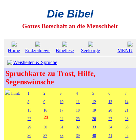
Die Bibel
Gottes Botschaft an die Menschheit
Home
Endzeitnews
Bibellese
Seelsorge
MENÜ
Weisheiten & Sprüche
Spruchkarte zu Trost, Hilfe,
Segenswünsche
Inhalt
1
2
3
4
5
6
7
8
9
10
11
12
13
14
15
16
17
18
19
20
21
23
22
24
25
26
27
28
29
30
31
32
33
34
35
36
37
38
39
40
41
42