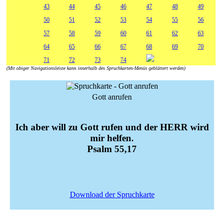
43
44
45
46
47
48
49
50
51
52
53
54
55
56
57
58
59
60
61
62
63
64
65
66
67
68
69
70
71
72
73
74
(Mit obiger Navigationsleiste kann innerhalb des Spruchkarten-Menüs geblättert werden)
Gott anrufen
Ich aber will zu Gott rufen und der HERR wird
mir helfen.
Psalm 55,17
Download der Spruchkarte