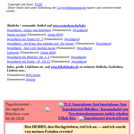
Copyright und Autor:
FCDI
Dieser Inhalt darf unter Einhaltung der
Copyrightbestimmungen
kopiert und weiterverwendet
werden
Ähnliche / verwandte Artikel auf
www.gottesbotschaft.de
:
Spruchkarte - Gottes gute Schöpfung
(Themenbereich:
Spruchkarte
)
Spuren im Sand
(Themenbereich:
Gottes Hilfe
)
Spruchkarte mit Psalm 113, 3
(Themenbereich:
Spruchkarte
)
Spruchkarte - Am Kreuz Jesu scheiden sich ´die Geister´
(Themenbereich:
Spruchkarte
)
Spruchkarte - Sein Licht leuchten lassen
(Themenbereich:
Spruchkarte
)
Umfragen
(Themenbereich:
Gottes Hilfe
)
Spruchkarte mit Bibelvers Jak. 4, 6
(Themenbereich:
Spruchkarte
)
Spruchkarte mit Psalm - 45, 11b-12
(Themenbereich:
Spruchkarte
)
Infos, große Linklisten etc. auf
www.bibelglaube.de
zu weiteren Artikeln, Gedichten,
Liedern usw.:
Themenbereich
Hilfe Gottes
Themenbereich
Sprüche
Tagesleitzettel -
Smartphone-App
die tägliche
Bibellese vom
EMail-Abo.
Druck
06.08.2026
Den HERRN, den Hochgelobten, rief ich an — und ich wurde
von meinen Feinden errettet!