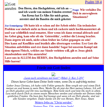
Psalm 18,4
Den Herrn, den Hochgelobten, rief ich an —
Wie verhältst Du
Frage:
und ich wurde von meinen Feinden errettet!
Dich in ausweglosen
Am Kreuz hat Er Alles für mich getan,
Situationen?
zerstört sind die Banden die mich gekettet
Oft hatte ich es schon auf der Arbeit erlebt: Ein technisches
Zur Ermutigung:
Problem war einfach nicht zu lösen und ich rackerte mich hochkonzentriert ab
und war schließlich total ermattet. Aber wenn ich dann erstmal abbrach und
ins Gebet ging, kam sehr oft ein `Geistesblitz`, welcher die Lösung brachte.
Dann ärgerte ich mich, nicht schon früher ins Gebet gegangen zu sein!
Dies kann auf Konflikte und letztlich alles übertragen werden: Erst Gott die
Situation anbefehlen und erst dann handeln! Sogar bei unserem Kampf mit
dem eigenen Fleisch, welches zur Sünde verleiten will, gilt es Jesus gleich
einzubeziehen und Ihn anzurufen!
Lasst uns in ALLEM den HERRN, den Hochgelobten anrufen und auf Seine
Hilfe harren!
Friede mit Gott finden
„Lasst euch versöhnen mit Gott!“ (Bibel, 2. Kor. 5,20)"
Dieses kurze Gebet kann Deine Seele retten, wenn Du es aufrichtig meinst:
Lieber Jesus Christus, ich habe viele Fehler gemacht. Bitte vergib mir und nimm Dich
meiner an und komm in mein Herz. Werde Du ab jetzt der Herr meines Lebens. Ich will
an Dich glauben und Dir treu nachfolgen. Bitte heile mich und leite Du mich in allem.
Lass mich durch Dich zu einem neuen Menschen werden und schenke mir Deinen tiefen
göttlichen Frieden. Du hast den Tod besiegt und wenn ich an Dich glaube, sind mir
alle Sünden vergeben. Dafür danke ich Dir von Herzen, Herr Jesus. Amen
Weitere Infos zu "Christ werden"
Vortrag-Tipp: Eile, rette deine Seele!