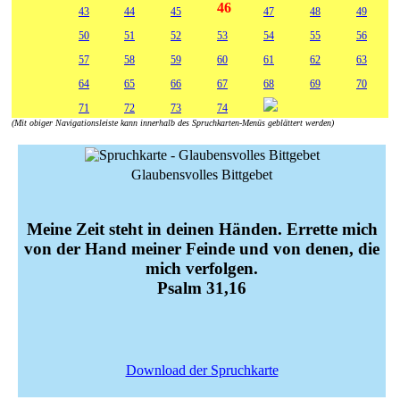
46
43
44
45
47
48
49
50
51
52
53
54
55
56
57
58
59
60
61
62
63
64
65
66
67
68
69
70
71
72
73
74
(Mit obiger Navigationsleiste kann innerhalb des Spruchkarten-Menüs geblättert werden)
Glaubensvolles Bittgebet
Meine Zeit steht in deinen Händen. Errette mich
von der Hand meiner Feinde und von denen, die
mich verfolgen.
Psalm 31,16
Download der Spruchkarte