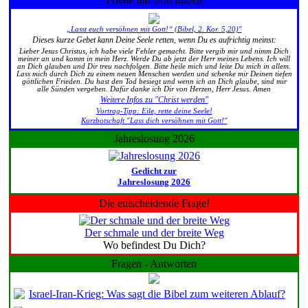
„Lasst euch versöhnen mit Gott!“ (Bibel, 2. Kor. 5,20)"
Dieses kurze Gebet kann Deine Seele retten, wenn Du es aufrichtig meinst:
Lieber Jesus Christus, ich habe viele Fehler gemacht. Bitte vergib mir und nimm Dich
meiner an und komm in mein Herz. Werde Du ab jetzt der Herr meines Lebens. Ich will
an Dich glauben und Dir treu nachfolgen. Bitte heile mich und leite Du mich in allem.
Lass mich durch Dich zu einem neuen Menschen werden und schenke mir Deinen tiefen
göttlichen Frieden. Du hast den Tod besiegt und wenn ich an Dich glaube, sind mir
alle Sünden vergeben. Dafür danke ich Dir von Herzen, Herr Jesus. Amen
Weitere Infos zu "Christ werden"
Vortrag-Tipp: Eile, rette deine Seele!
Kurzbotschaft "Lass dich versöhnen mit Gott!"
Jahreslosung 2026
Gedicht zur
Jahreslosung 2026
Die entscheidende Frage!
Der schmale und der breite Weg
Wo befindest Du Dich?
Fragen - Antworten
Israel-Iran-Krieg: Was sagt die Bibel zum weiteren Ablauf?