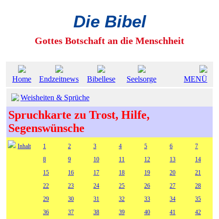
Die Bibel
Gottes Botschaft an die Menschheit
Home
Endzeitnews
Bibellese
Seelsorge
MENÜ
Weisheiten & Sprüche
Spruchkarte zu Trost, Hilfe,
Segenswünsche
Inhalt
1
2
3
4
5
6
7
8
9
10
11
12
13
14
15
16
17
18
19
20
21
22
23
24
25
26
27
28
29
30
31
32
33
34
35
36
37
38
39
40
41
42