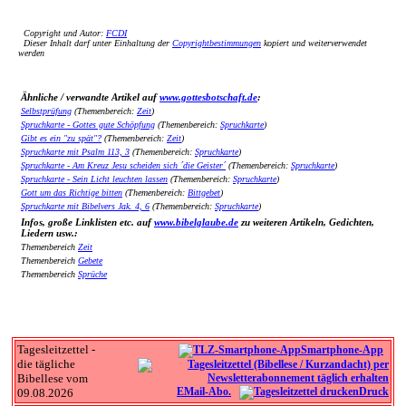
Copyright und Autor:
FCDI
Dieser Inhalt darf unter Einhaltung der
Copyrightbestimmungen
kopiert und weiterverwendet
werden
Ähnliche / verwandte Artikel auf
www.gottesbotschaft.de
:
Selbstprüfung
(Themenbereich:
Zeit
)
Spruchkarte - Gottes gute Schöpfung
(Themenbereich:
Spruchkarte
)
Gibt es ein "zu spät"?
(Themenbereich:
Zeit
)
Spruchkarte mit Psalm 113, 3
(Themenbereich:
Spruchkarte
)
Spruchkarte - Am Kreuz Jesu scheiden sich ´die Geister´
(Themenbereich:
Spruchkarte
)
Spruchkarte - Sein Licht leuchten lassen
(Themenbereich:
Spruchkarte
)
Gott um das Richtige bitten
(Themenbereich:
Bittgebet
)
Spruchkarte mit Bibelvers Jak. 4, 6
(Themenbereich:
Spruchkarte
)
Infos, große Linklisten etc. auf
www.bibelglaube.de
zu weiteren Artikeln, Gedichten,
Liedern usw.:
Themenbereich
Zeit
Themenbereich
Gebete
Themenbereich
Sprüche
Tagesleitzettel -
Smartphone-App
die tägliche
Bibellese vom
EMail-Abo.
Druck
09.08.2026