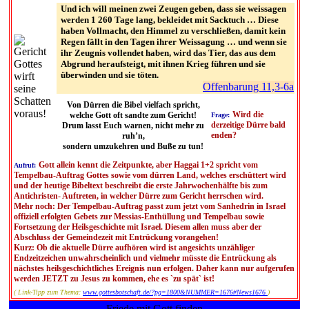
Und ich will meinen zwei Zeugen geben, dass sie weissagen
werden 1 260 Tage lang, bekleidet mit Sacktuch … Diese
haben Vollmacht, den Himmel zu verschließen, damit kein
Regen fällt in den Tagen ihrer Weissagung … und wenn sie
ihr Zeugnis vollendet haben, wird das Tier, das aus dem
Abgrund heraufsteigt, mit ihnen Krieg führen und sie
überwinden und sie töten.
Offenbarung 11,3-6a
Von Dürren die Bibel vielfach spricht,
Wird die
welche Gott oft sandte zum Gericht!
Frage:
derzeitige Dürre bald
Drum lasst Euch warnen, nicht mehr zu
enden?
ruh’n,
sondern umzukehren und Buße zu tun!
Gott allein kennt die Zeitpunkte, aber Haggai 1+2 spricht vom
Aufruf:
Tempelbau-Auftrag Gottes sowie vom dürren Land, welches erschüttert wird
und der heutige Bibeltext beschreibt die erste Jahrwochenhälfte bis zum
Antichristen- Auftreten, in welcher Dürre zum Gericht herrschen wird.
Mehr noch: Der Tempelbau-Auftrag passt zum jetzt vom Sanhedrin in Israel
offiziell erfolgten Gebets zur Messias-Enthüllung und Tempelbau sowie
Fortsetzung der Heilsgeschichte mit Israel. Diesem allen muss aber der
Abschluss der Gemeindezeit mit Entrückung vorangehen!
Kurz: Ob die aktuelle Dürre aufhören wird ist angesichts unzähliger
Endzeitzeichen unwahrscheinlich und vielmehr müsste die Entrückung als
nächstes heilsgeschichtliches Ereignis nun erfolgen. Daher kann nur aufgerufen
werden JETZT zu Jesus zu kommen, ehe es `zu spät` ist!
( Link-Tipp zum Thema:
www.gottesbotschaft.de/?pg=1800&NUMMER=1676#News1676
)
Friede mit Gott finden