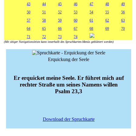
43
44
45
46
47
48
49
50
51
52
53
54
55
56
57
58
59
60
61
62
63
64
65
66
67
68
69
70
71
72
73
74
(Mit obiger Navigationsleiste kann innerhalb des Spruchkarten-Menüs geblättert werden)
Erquickung der Seele
Er erquicket meine Seele. Er führet mich auf
rechter Straße um seines Namens willen
Psalm 23,3
Download der Spruchkarte