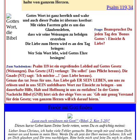
halte von ganzem Herzen.
Psalm 119,34
Gottes Wort ist ganz herrlich und wahr
und auch dieser Psalm ist überaus kostbar:
Mit vielen Facetten geht es um das
Beanspruchst Du
Glaubensleben,
Frage:
jeden Tag den `Bonus
dass wir seine Weisungen zu befolgen
Gottes`: Einsicht &
erstreben
Liebe?
Die Liebe zum Herrn wird es an den Tag
bringen:
Wer Sein Wort lebt, wird Gottes Ehre
besingen!
Psalm 119 ist ein ergreifendes Loblied auf Gottes Gesetz
Zum Nachdenken:
(Weisungen). Das Gesetz (AT) verlangt: `Du sollst!` (aus Pflicht heraus). Die
Gnade (NT) sagt: `Ich möchte ...!` (aus Liebe heraus).
Genau das tat Jesus für uns. Aus Liebe gab ER SEIN LEBEN, um uns zu
erlösen und in uns SEIN unfehlbares Wort zur Einsicht zu bringen - um
dauerhafte Hilfe, Halt und Hoffnung in uns zu entfalten! In der Guten
Nachricht Bibel (GNB) hört sich der obige Vers so an: `Gib mir genug Verstand
für dein Gesetz; von ganzem Herzen will ich darauf hören.`
Friede mit Gott finden
„Lasst euch versöhnen mit Gott!“ (Bibel, 2. Kor. 5,20)"
Dieses kurze Gebet kann Deine Seele retten, wenn Du es aufrichtig meinst:
Lieber Jesus Christus, ich habe viele Fehler gemacht. Bitte vergib mir und nimm Dich
meiner an und komm in mein Herz. Werde Du ab jetzt der Herr meines Lebens. Ich will
an Dich glauben und Dir treu nachfolgen. Bitte heile mich und leite Du mich in allem.