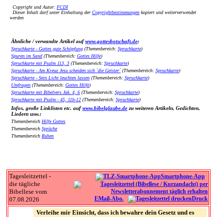
Copyright und Autor:
FCDI
Dieser Inhalt darf unter Einhaltung der
Copyrightbestimmungen
kopiert und weiterverwendet
werden
Ähnliche / verwandte Artikel auf
www.gottesbotschaft.de
:
Spruchkarte - Gottes gute Schöpfung
(Themenbereich:
Spruchkarte
)
Spuren im Sand
(Themenbereich:
Gottes Hilfe
)
Spruchkarte mit Psalm 113, 3
(Themenbereich:
Spruchkarte
)
Spruchkarte - Am Kreuz Jesu scheiden sich ´die Geister´
(Themenbereich:
Spruchkarte
)
Spruchkarte - Sein Licht leuchten lassen
(Themenbereich:
Spruchkarte
)
Umfragen
(Themenbereich:
Gottes Hilfe
)
Spruchkarte mit Bibelvers Jak. 4, 6
(Themenbereich:
Spruchkarte
)
Spruchkarte mit Psalm - 45, 11b-12
(Themenbereich:
Spruchkarte
)
Infos, große Linklisten etc. auf
www.bibelglaube.de
zu weiteren Artikeln, Gedichten,
Liedern usw.:
Themenbereich
Hilfe Gottes
Themenbereich
Sprüche
Themenbereich
Ruhen
Tagesleitzettel -
Smartphone-App
die tägliche
Bibellese vom
EMail-Abo.
Druck
07.08.2026
Verleihe mir Einsicht, dass ich bewahre dein Gesetz und es