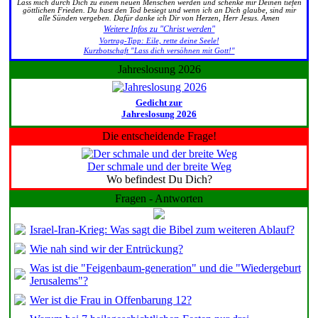
Lass mich durch Dich zu einem neuen Menschen werden und schenke mir Deinen tiefen
göttlichen Frieden. Du hast den Tod besiegt und wenn ich an Dich glaube, sind mir
alle Sünden vergeben. Dafür danke ich Dir von Herzen, Herr Jesus. Amen
Weitere Infos zu "Christ werden"
Vortrag-Tipp: Eile, rette deine Seele!
Kurzbotschaft "Lass dich versöhnen mit Gott!"
Jahreslosung 2026
Gedicht zur
Jahreslosung 2026
Die entscheidende Frage!
Der schmale und der breite Weg
Wo befindest Du Dich?
Fragen - Antworten
Israel-Iran-Krieg: Was sagt die Bibel zum weiteren Ablauf?
Wie nah sind wir der Entrückung?
Was ist die "Feigenbaum-generation" und die "Wiedergeburt
Jerusalems"?
Wer ist die Frau in Offenbarung 12?