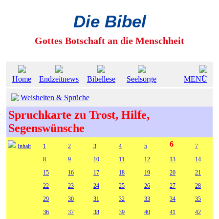
Die Bibel
Gottes Botschaft an die Menschheit
Home
Endzeitnews
Bibellese
Seelsorge
MENÜ
Weisheiten & Sprüche
Spruchkarte zu Trost, Hilfe,
Segenswünsche
6
Inhalt
1
2
3
4
5
7
8
9
10
11
12
13
14
15
16
17
18
19
20
21
22
23
24
25
26
27
28
29
30
31
32
33
34
35
36
37
38
39
40
41
42