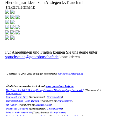
Hier ein paar Ideen zum Auslegen (z.T. auch mit
Traktat/Heftchen):
Für Anregungen und Fragen können Sie uns gerne unter
spruchsteine@gottesbotschaft.de
kontaktieren.
Copyright © 2004-2026 by Rainer Jetzschmann,
www.gottesbotschaft.de
Ähnliche / verwandte Artikel auf
www.gottesbotschaft.de
:
Der Dienst im Reich Gottes (Evangelisieren / Missionsauftrag / aktiv sein)
(Themenbereich:
Evangelisieren
)
Evangelistische Ideen
(Themenbereich:
Geschenkideen
)
Buchempfehlung - John Bunyan
(Themenbereich:
evangelisieren
)
Mr. Genor
(Themenbereich:
Evangelisieren
)
christliche Geschenke
(Themenbereich:
Geschenkideen
)
Säen ist nicht vergeblich
(Themenbereich:
Evangelisieren
)