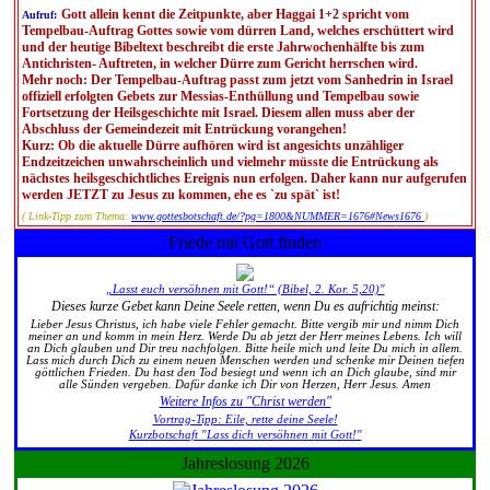
Gott allein kennt die Zeitpunkte, aber Haggai 1+2 spricht vom
Aufruf:
Tempelbau-Auftrag Gottes sowie vom dürren Land, welches erschüttert wird
und der heutige Bibeltext beschreibt die erste Jahrwochenhälfte bis zum
Antichristen- Auftreten, in welcher Dürre zum Gericht herrschen wird.
Mehr noch: Der Tempelbau-Auftrag passt zum jetzt vom Sanhedrin in Israel
offiziell erfolgten Gebets zur Messias-Enthüllung und Tempelbau sowie
Fortsetzung der Heilsgeschichte mit Israel. Diesem allen muss aber der
Abschluss der Gemeindezeit mit Entrückung vorangehen!
Kurz: Ob die aktuelle Dürre aufhören wird ist angesichts unzähliger
Endzeitzeichen unwahrscheinlich und vielmehr müsste die Entrückung als
nächstes heilsgeschichtliches Ereignis nun erfolgen. Daher kann nur aufgerufen
werden JETZT zu Jesus zu kommen, ehe es `zu spät` ist!
( Link-Tipp zum Thema:
www.gottesbotschaft.de/?pg=1800&NUMMER=1676#News1676
)
Friede mit Gott finden
„Lasst euch versöhnen mit Gott!“ (Bibel, 2. Kor. 5,20)"
Dieses kurze Gebet kann Deine Seele retten, wenn Du es aufrichtig meinst:
Lieber Jesus Christus, ich habe viele Fehler gemacht. Bitte vergib mir und nimm Dich
meiner an und komm in mein Herz. Werde Du ab jetzt der Herr meines Lebens. Ich will
an Dich glauben und Dir treu nachfolgen. Bitte heile mich und leite Du mich in allem.
Lass mich durch Dich zu einem neuen Menschen werden und schenke mir Deinen tiefen
göttlichen Frieden. Du hast den Tod besiegt und wenn ich an Dich glaube, sind mir
alle Sünden vergeben. Dafür danke ich Dir von Herzen, Herr Jesus. Amen
Weitere Infos zu "Christ werden"
Vortrag-Tipp: Eile, rette deine Seele!
Kurzbotschaft "Lass dich versöhnen mit Gott!"
Jahreslosung 2026