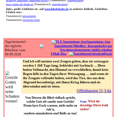
Bisherige Andachten (Andachten-Archiv)
(Themenbereich:
Evangelisieren
)
Jesus nimmt die Sünde an
(Themenbereich:
evangelisieren
)
Infos, große Linklisten etc. auf
www.bibelglaube.de
zu weiteren Artikeln, Gedichten,
Liedern usw.:
Themenbereich
missionieren
Themenbereich
christliche Feste
Tagesleitzettel -
Smartphone-App
die tägliche
Bibellese vom
EMail-Abo.
Druck
09.08.2026
Und ich will meinen zwei Zeugen geben, dass sie weissagen
werden 1 260 Tage lang, bekleidet mit Sacktuch … Diese
haben Vollmacht, den Himmel zu verschließen, damit kein
Regen fällt in den Tagen ihrer Weissagung … und wenn sie
ihr Zeugnis vollendet haben, wird das Tier, das aus dem
Abgrund heraufsteigt, mit ihnen Krieg führen und sie
überwinden und sie töten.
Offenbarung 11,3-6a
Von Dürren die Bibel vielfach spricht,
Wird die
welche Gott oft sandte zum Gericht!
Frage:
derzeitige Dürre bald
Drum lasst Euch warnen, nicht mehr zu
enden?
ruh’n,
sondern umzukehren und Buße zu tun!