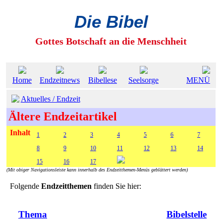
Die Bibel
Gottes Botschaft an die Menschheit
Home
Endzeitnews
Bibellese
Seelsorge
MENÜ
Aktuelles / Endzeit
Ältere Endzeitartikel
Inhalt
1
2
3
4
5
6
7
8
9
10
11
12
13
14
15
16
17
(Mit obiger Navigationsleiste kann innerhalb des Endzeitthemen-Menüs geblättert werden)
Folgende
Endzeitthemen
finden Sie hier:
Thema
Bibelstelle