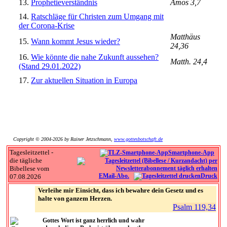
13.
Prophetieverständnis
Amos 3,7
14.
Ratschläge für Christen zum Umgang mit
der Corona-Krise
Matthäus
15.
Wann kommt Jesus wieder?
24,36
16.
Wie könnte die nahe Zukunft aussehen?
Matth. 24,4
(Stand 29.01.2022)
17.
Zur aktuellen Situation in Europa
Copyright © 2004-2026 by Rainer Jetzschmann,
www.gottesbotschaft.de
Tagesleitzettel -
Smartphone-App
die tägliche
Bibellese vom
EMail-Abo.
Druck
07.08.2026
Verleihe mir Einsicht, dass ich bewahre dein Gesetz und es
halte von ganzem Herzen.
Psalm 119,34
Gottes Wort ist ganz herrlich und wahr