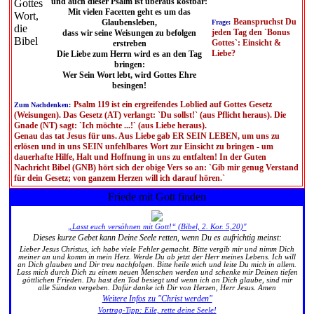
und auch dieser Psalm ist überaus kostbar:
Mit vielen Facetten geht es um das
Beanspruchst Du
Glaubensleben,
Frage:
jeden Tag den `Bonus
dass wir seine Weisungen zu befolgen
Gottes`: Einsicht &
erstreben
Liebe?
Die Liebe zum Herrn wird es an den Tag
bringen:
Wer Sein Wort lebt, wird Gottes Ehre
besingen!
Psalm 119 ist ein ergreifendes Loblied auf Gottes Gesetz
Zum Nachdenken:
(Weisungen). Das Gesetz (AT) verlangt: `Du sollst!` (aus Pflicht heraus). Die
Gnade (NT) sagt: `Ich möchte ...!` (aus Liebe heraus).
Genau das tat Jesus für uns. Aus Liebe gab ER SEIN LEBEN, um uns zu
erlösen und in uns SEIN unfehlbares Wort zur Einsicht zu bringen - um
dauerhafte Hilfe, Halt und Hoffnung in uns zu entfalten! In der Guten
Nachricht Bibel (GNB) hört sich der obige Vers so an: `Gib mir genug Verstand
für dein Gesetz; von ganzem Herzen will ich darauf hören.`
Friede mit Gott finden
„Lasst euch versöhnen mit Gott!“ (Bibel, 2. Kor. 5,20)"
Dieses kurze Gebet kann Deine Seele retten, wenn Du es aufrichtig meinst:
Lieber Jesus Christus, ich habe viele Fehler gemacht. Bitte vergib mir und nimm Dich
meiner an und komm in mein Herz. Werde Du ab jetzt der Herr meines Lebens. Ich will
an Dich glauben und Dir treu nachfolgen. Bitte heile mich und leite Du mich in allem.
Lass mich durch Dich zu einem neuen Menschen werden und schenke mir Deinen tiefen
göttlichen Frieden. Du hast den Tod besiegt und wenn ich an Dich glaube, sind mir
alle Sünden vergeben. Dafür danke ich Dir von Herzen, Herr Jesus. Amen
Weitere Infos zu "Christ werden"
Vortrag-Tipp: Eile, rette deine Seele!