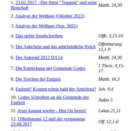
1.
23.02.2017 - Der Stern "Trappist" und seine
Matth. 24,30
Botschaft
2.
Analyse der Weltlage (Oktober 2022)
3.
Analyse der Weltlage (Sep. 2021)
4.
Das siebte Sendschreiben
Offb. 3,15-16
Offenbarung
5.
Der Antichrist und das antichristliche Reich
13,1-9
6.
Der Asteroid 2012 DA14
Matth. 24,30
1 Thess. 4,15-
7.
Die Entrückung der Gemeinde Gottes
17
8.
Die Zeichen der Endzeit
Matth. 16,3
9.
Endzeit? Kommt schon bald der Antichrist?
Joh. 9,4
10.
Gottes Schreiben an die Gemeinde der
Judas 3
Endzeit
11.
Jesus kommt wieder - Bist Du bereit?
Lukas 21,11
12.
Offenbarung 12 und der vergangene
Off. 12,1-6
23.09.2017