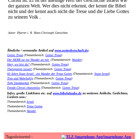
Christi ist. Er ist der alleinige Herr der Geschichte Israels wie
der ganzen Welt. Wer dies nicht erkennt, der kennt die Bibel
nicht und der kennt auch nicht die Treue und die Liebe Gottes
zu seinem Volk .
Autor: Pfarrer i. R. Hans-Christoph Gensichen
Ähnliche / verwandte Artikel auf
www.gottesbotschaft.de
:
Gottes Treue
(Themenbereich:
Gottes Treue
)
Der HERR tut ein Wunder an mir.
(Themenbereich:
Wunder
)
Herr, wo bist du?
(Themenbereich:
Gottes Treue
)
Therapieren lassen!
(Themenbereich:
Gottes Treue
)
60 Jahre Staat Israel - ein Wunder der Treue Gottes
(Themenbereich:
Staat Israel
)
Treu und Wahrhaftig
(Themenbereich:
Gottes Treue
)
Tiefe Dankbarkeit
(Themenbereich:
Gottes Treue
)
Feinde Christi chancenlos
(Themenbereich:
Gottes Treue
)
Infos, große Linklisten etc. auf
www.bibelglaube.de
zu weiteren Artikeln, Gedichten,
Liedern usw.:
Themenbereich
Israel
Themenbereich
Treue Gottes
Themenbereich
Wunder
Tagesleitzettel -
Smartphone-App