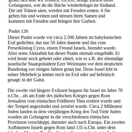
Gefangenen, wie du die Bäche wiederbringst im Südland.
Die mit Tränen säen, werden mit Freuden ernten. 6 Sie
gehen hin und weinen und streuen ihren Samen und
kommen mit Freuden und bringen ihre Garben.
Psalm 126
Dieser Psalm wurde vor circa 2.500 Jahren im babylonischen
Exil gedichtet, das nur 50 Jahre dauerte und das vom
Perserköniog Cyros, einem Freund Israels, beendet wurde.
Aber seine Aktualität hat dieser Psalm niemals eingebüßt. Er
wird heute noch gebetet oder zitiert, wie es z.B. der ehemalige
israelische Staatspräsident Ezer Weizmann vor dem deutschen
Bundestag vor einigen Jahren getan hat. Denn Israel lebt in
seiner Mehrheit ja immer noch im Exil oder auf hebräisch
gesagt: in der Galut.
Die zweite viel längere Exilszeit begann für Israel im Jahre 70
n.Chr. , als am Ende des jüdischen Krieges gegen Rom
Jerusalem vom römischen Feldherrn Titus erobert wurde und
der Tempel angezündet und zerstört wurde. Circa 2 Millionen
Juden fanden in dem vierjährigen Krieg den Tod.Viele Juden
wurden als Gefangene in die verschiedenen römischen
Provinzen verschleppt, darunter auch nach Europa. Ein zweites
Aufbäumen Israels gegen Rom fand 135 n.Chr. unter dem