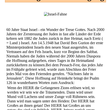
60 Jahre Staat Israel - ein Wunder der Treue Gottes. Nach 2000
Jahren der Zerstreuung der Juden in fast alle Länder der Erde
kehren seit 1882 die Juden zurück in ihre Heimat, nach Eretz (
= Land ) Israel. Am 14.5.1948 hat David Ben Gurion der erste
Ministerpräsident Israels den neuen Staat ausgerufen, im
Vertrauen auf den Fels Israels, kurz vor Beginn des Sabbat.
Niemals haben die Juden während der 2000 Jahren Diaspora
die Hoffnung aufgegeben, eines Tages in ihr Heimatland
zurückkehren zu können.Bei dem Pessach-Fest, das jedes Jahr
im Frühjahr gefeiert wird, wurde zum Abschluss der Feier
jedes Mal von den Feiernden gerufen. “Nächstes Jahr in
Jerusalem”. Diese Hoffnung auf Heimkehr bringt der Psalm
126 in wunderbaren Worten zum Ausdruck:
Wenn der HERR die Gefangenen Zions erlösen wird, so
werden wir sein wie die Träumenden. Dann wird unser
Mund voll Lachens und unsre Zunge voll Rühmens sein.
Dann wird man sagen unter den Heiden: Der HERR hat
Großes an ihnen getan! Der HERR hat Großes an uns
getan; des sind wir fröhlich. HERR, bringe zurück unsre