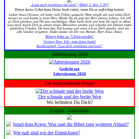
„Lasst euch versöhnen mit Gott!“ (Bibel, 2. Kor. 5,20)"
Dieses kurze Gebet kann Deine Seele retten, wenn Du es aufrichtig meinst:
Lieber Jesus Christus, ich habe viele Fehler gemacht. Bitte vergib mir und nimm Dich
meiner an und komm in mein Herz. Werde Du ab jetzt der Herr meines Lebens. Ich will
an Dich glauben und Dir treu nachfolgen. Bitte heile mich und leite Du mich in allem.
Lass mich durch Dich zu einem neuen Menschen werden und schenke mir Deinen tiefen
göttlichen Frieden. Du hast den Tod besiegt und wenn ich an Dich glaube, sind mir
alle Sünden vergeben. Dafür danke ich Dir von Herzen, Herr Jesus. Amen
Weitere Infos zu "Christ werden"
Vortrag-Tipp: Eile, rette deine Seele!
Kurzbotschaft "Lass dich versöhnen mit Gott!"
Jahreslosung 2026
Gedicht zur
Jahreslosung 2026
Die entscheidende Frage!
Der schmale und der breite Weg
Wo befindest Du Dich?
Fragen - Antworten
Israel-Iran-Krieg: Was sagt die Bibel zum weiteren Ablauf?
Wie nah sind wir der Entrückung?