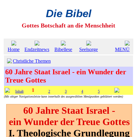
Die Bibel
Gottes Botschaft an die Menschheit
Home
Endzeitnews
Bibellese
Seelsorge
MENÜ
Christliche Themen
60 Jahre Staat Israel - ein Wunder der
Treue Gottes
1
Inhalt
2
3
4
5
(Mit obiger Navigationsleiste kann innerhalb des ausgewählten Menüpunktes geblättert werden)
60 Jahre Staat Israel -
ein Wunder der Treue Gottes
I. Theologische Grundlegung