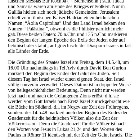
falschen Messias Bar Kochba ( = Sternensohn ) statt. Judäa
und Samaria waren am Ende des Krieges entvölkert. Nur in
Galiläa hielten sich noch jüdische Gemeinden. Jerusalem
erhielt vom römischen Kaiser Hadrian einen heidnischen
Namen: “Äolia Capitolina”.Und das Land Israel bekam den
Namen “ Palästina ”, obwohl es die Philister garnicht mehr
gab.Diese beiden Daten: 70 n.Chr. und 135 n.Chr. markieren
den Beginn der langen Epoche des Exils der Juden oder auf
hebräisch:der Galut , auf griechisch: der Diaspora Israels in fast
alle Länder der Erde.
Die Gründung des Staates Israel am Freitag, dem 14.5.48, um
16.00 Uhr nachmittags in Tel Aviv durch David Ben Gurion
markiert den Beginn des Endes der Galut der Juden. Seit
diesem Tag hat Israel wieder einen eigenen Staat, den Israel
völlig souverän verwaltet. Dieses Datum ist in doppelter Weise
von heilsgeschichtlicher Bedeutung. Denn nicht nur werden
jetzt nach und nach die Gefangenen Zions erlöst, d.h. sie
werden vom Gott Israels nach Eretz Israel zurückgebracht wie
die Bäche im Südland, d.i. im Negev zur Zeit des Frühregens,
sondern der 14.5.48 markiert auch den Beginn des Endes der
Gnadenzeit für die heidnischen Völker, also die Zeit der
Völkermission. Denn die Gnadenzeit für die Völker ist nach
den Worten von Jesus in Lukas 21,24 und den Worten des
Paulus in Römer 11 identisch mit der Zeit der Galut Israels. Die