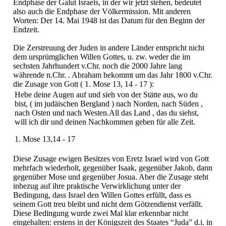
Endphase der Galut Israels, in der wir jetzt stehen, bedeutet
also auch die Endphase der Völkermission. Mit anderen
Worten: Der 14. Mai 1948 ist das Datum für den Beginn der
Endzeit.
Die Zerstreuung der Juden in andere Länder entspricht nicht
dem ursprümglichen Willen Gottes, u. zw. weder die im
sechsten Jahrhundert v.Chr. noch die 2000 Jahre lang
währende n.Chr. . Abraham bekommt um das Jahr 1800 v.Chr.
die Zusage von Gott ( 1. Mose 13, 14 - 17 ):
Hebe deine Augen auf und sieh von der Stätte aus, wo du
bist, ( im judäischen Bergland ) nach Norden, nach Süden ,
nach Osten und nach Westen.All das Land , das du siehst,
will ich dir und deinen Nachkommen geben für alle Zeit.
1. Mose 13,14 - 17
Diese Zusage ewigen Besitzes von Eretz Israel wird von Gott
mehrfach wiederholt, gegenüber Isaak, gegenüber Jakob, dann
gegenüber Mose und gegenüber Josua. Aber die Zusage steht
inbezug auf ihre praktische Verwirklichung unter der
Bedingung, dass Israel den Willen Gottes erfüllt, dass es
seinem Gott treu bleibt und nicht dem Götzendienst verfällt.
Diese Bedingung wurde zwei Mal klar erkennbar nicht
eingehalten: erstens in der Königszeit des Staates “Juda” d.i. in