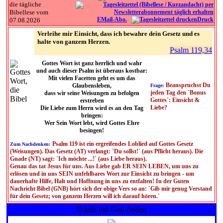
die tägliche
Bibellese vom
EMail-Abo.
Druck
07.08.2026
Verleihe mir Einsicht, dass ich bewahre dein Gesetz und es
halte von ganzem Herzen.
Psalm 119,34
Gottes Wort ist ganz herrlich und wahr
und auch dieser Psalm ist überaus kostbar:
Mit vielen Facetten geht es um das
Beanspruchst Du
Glaubensleben,
Frage:
jeden Tag den `Bonus
dass wir seine Weisungen zu befolgen
Gottes`: Einsicht &
erstreben
Liebe?
Die Liebe zum Herrn wird es an den Tag
bringen:
Wer Sein Wort lebt, wird Gottes Ehre
besingen!
Psalm 119 ist ein ergreifendes Loblied auf Gottes Gesetz
Zum Nachdenken:
(Weisungen). Das Gesetz (AT) verlangt: `Du sollst!` (aus Pflicht heraus). Die
Gnade (NT) sagt: `Ich möchte ...!` (aus Liebe heraus).
Genau das tat Jesus für uns. Aus Liebe gab ER SEIN LEBEN, um uns zu
erlösen und in uns SEIN unfehlbares Wort zur Einsicht zu bringen - um
dauerhafte Hilfe, Halt und Hoffnung in uns zu entfalten! In der Guten
Nachricht Bibel (GNB) hört sich der obige Vers so an: `Gib mir genug Verstand
für dein Gesetz; von ganzem Herzen will ich darauf hören.`
Friede mit Gott finden