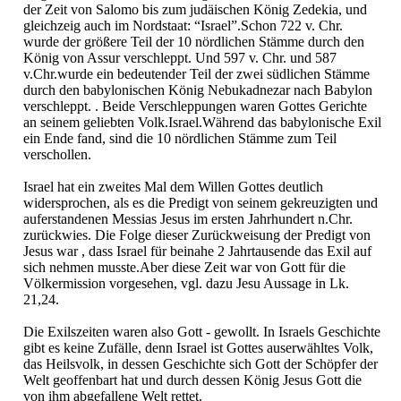
der Zeit von Salomo bis zum judäischen König Zedekia, und
gleichzeig auch im Nordstaat: “Israel”.Schon 722 v. Chr.
wurde der größere Teil der 10 nördlichen Stämme durch den
König von Assur verschleppt. Und 597 v. Chr. und 587
v.Chr.wurde ein bedeutender Teil der zwei südlichen Stämme
durch den babylonischen König Nebukadnezar nach Babylon
verschleppt. . Beide Verschleppungen waren Gottes Gerichte
an seinem geliebten Volk.Israel.Während das babylonische Exil
ein Ende fand, sind die 10 nördlichen Stämme zum Teil
verschollen.
Israel hat ein zweites Mal dem Willen Gottes deutlich
widersprochen, als es die Predigt von seinem gekreuzigten und
auferstandenen Messias Jesus im ersten Jahrhundert n.Chr.
zurückwies. Die Folge dieser Zurückweisung der Predigt von
Jesus war , dass Israel für beinahe 2 Jahrtausende das Exil auf
sich nehmen musste.Aber diese Zeit war von Gott für die
Völkermission vorgesehen, vgl. dazu Jesu Aussage in Lk.
21,24.
Die Exilszeiten waren also Gott - gewollt. In Israels Geschichte
gibt es keine Zufälle, denn Israel ist Gottes auserwähltes Volk,
das Heilsvolk, in dessen Geschichte sich Gott der Schöpfer der
Welt geoffenbart hat und durch dessen König Jesus Gott die
von ihm abgefallene Welt rettet.