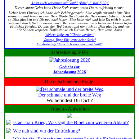
„Lasst euch versöhnen mit Gott!“ (Bibel, 2. Kor. 5,20)"
Dieses kurze Gebet kann Deine Seele retten, wenn Du es aufrichtig meinst:
Lieber Jesus Christus, ich habe viele Fehler gemacht. Bitte vergib mir und nimm Dich
meiner an und komm in mein Herz. Werde Du ab jetzt der Herr meines Lebens. Ich will
an Dich glauben und Dir treu nachfolgen. Bitte heile mich und leite Du mich in allem.
Lass mich durch Dich zu einem neuen Menschen werden und schenke mir Deinen tiefen
göttlichen Frieden. Du hast den Tod besiegt und wenn ich an Dich glaube, sind mir
alle Sünden vergeben. Dafür danke ich Dir von Herzen, Herr Jesus. Amen
Weitere Infos zu "Christ werden"
Vortrag-Tipp: Eile, rette deine Seele!
Kurzbotschaft "Lass dich versöhnen mit Gott!"
Jahreslosung 2026
Gedicht zur
Jahreslosung 2026
Die entscheidende Frage!
Der schmale und der breite Weg
Wo befindest Du Dich?
Fragen - Antworten
Israel-Iran-Krieg: Was sagt die Bibel zum weiteren Ablauf?
Wie nah sind wir der Entrückung?