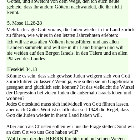
Gottes, und abweicht von dem Wege, den ich euch heute
gebiete, dass ihr andern Göttern nachwandelt, die ihr nicht
kennt.
5. Mose 11,26-28
Mehrfach sagte Gott voraus, die Juden wieder in ihr Land zurück
zu führen, wie wir es in den letzten Jahrzehnten erlebten:
Ich will sie aus allen Völkern herausführen und aus allen
Ländern sammeln und will sie in ihr Land bringen und will
sie weiden auf den Bergen Israels, in den Tälern und an allen
Plätzen des Landes.
Hesekiel 34,13
Könnte es sein, dass sich gewisse Juden weigern sich von Gott
zurückführen zu lassen? Wenn ja, wie sollen sie im Ungehorsam
gesegnet und glücklich sein können? Ist das vielleicht die Wurzel
der Depression bei vielen Juden die außerhalb Israels leben und
wohnen?
Jedes Gotteskind muss sich individuell von Gott führen lassen,
aber nach Gottes Wort ist es offenbar seit 1948 die Regel, dass
Gott die Juden wieder in ihrem Land haben will.
Aber auch als Christen sollten wir uns die Frage stellen: Sind wir
an dem Ort wo uns Gott haben will?
Wohl dem, der den HERRN fürchtet und auf seinen Wegen