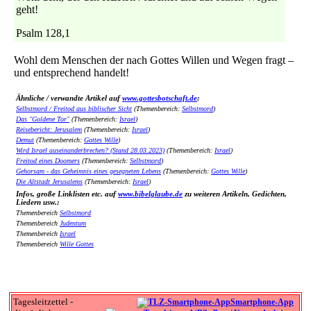
geht!
Psalm 128,1
Wohl dem Menschen der nach Gottes Willen und Wegen fragt –
und entsprechend handelt!
Ähnliche / verwandte Artikel auf
www.gottesbotschaft.de
:
Selbstmord / Freitod aus biblischer Sicht
(Themenbereich:
Selbstmord
)
Das "Goldene Tor"
(Themenbereich:
Israel
)
Reisebericht: Jerusalem
(Themenbereich:
Israel
)
Demut
(Themenbereich:
Gottes Wille
)
Wird Israel auseinanderbrechen? (Stand 28.03.2023)
(Themenbereich:
Israel
)
Freitod eines Doomers
(Themenbereich:
Selbstmord
)
Gehorsam - das Geheimnis eines gesegneten Lebens
(Themenbereich:
Gottes Wille
)
Die Altstadt Jerusalems
(Themenbereich:
Israel
)
Infos, große Linklisten etc. auf
www.bibelglaube.de
zu weiteren Artikeln, Gedichten,
Liedern usw.:
Themenbereich
Selbstmord
Themenbereich
Judentum
Themenbereich
Israel
Themenbereich
Wille Gottes
Tagesleitzettel -
Smartphone-App