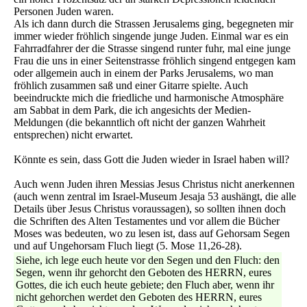
Personen Juden waren.
Als ich dann durch die Strassen Jerusalems ging, begegneten mir
immer wieder fröhlich singende junge Juden. Einmal war es ein
Fahrradfahrer der die Strasse singend runter fuhr, mal eine junge
Frau die uns in einer Seitenstrasse fröhlich singend entgegen kam
oder allgemein auch in einem der Parks Jerusalems, wo man
fröhlich zusammen saß und einer Gitarre spielte. Auch
beeindruckte mich die friedliche und harmonische Atmosphäre
am Sabbat in dem Park, die ich angesichts der Medien-
Meldungen (die bekanntlich oft nicht der ganzen Wahrheit
entsprechen) nicht erwartet.
Könnte es sein, dass Gott die Juden wieder in Israel haben will?
Auch wenn Juden ihren Messias Jesus Christus nicht anerkennen
(auch wenn zentral im Israel-Museum Jesaja 53 aushängt, die alle
Details über Jesus Christus voraussagen), so sollten ihnen doch
die Schriften des Alten Testamentes und vor allem die Bücher
Moses was bedeuten, wo zu lesen ist, dass auf Gehorsam Segen
und auf Ungehorsam Fluch liegt (5. Mose 11,26-28).
Siehe, ich lege euch heute vor den Segen und den Fluch: den
Segen, wenn ihr gehorcht den Geboten des HERRN, eures
Gottes, die ich euch heute gebiete; den Fluch aber, wenn ihr
nicht gehorchen werdet den Geboten des HERRN, eures