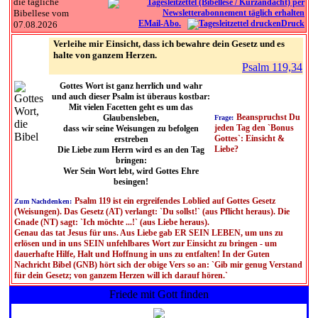
die tägliche
Bibellese vom
EMail-Abo.
Druck
07.08.2026
Verleihe mir Einsicht, dass ich bewahre dein Gesetz und es
halte von ganzem Herzen.
Psalm 119,34
Gottes Wort ist ganz herrlich und wahr
und auch dieser Psalm ist überaus kostbar:
Mit vielen Facetten geht es um das
Beanspruchst Du
Glaubensleben,
Frage:
jeden Tag den `Bonus
dass wir seine Weisungen zu befolgen
Gottes`: Einsicht &
erstreben
Liebe?
Die Liebe zum Herrn wird es an den Tag
bringen:
Wer Sein Wort lebt, wird Gottes Ehre
besingen!
Psalm 119 ist ein ergreifendes Loblied auf Gottes Gesetz
Zum Nachdenken:
(Weisungen). Das Gesetz (AT) verlangt: `Du sollst!` (aus Pflicht heraus). Die
Gnade (NT) sagt: `Ich möchte ...!` (aus Liebe heraus).
Genau das tat Jesus für uns. Aus Liebe gab ER SEIN LEBEN, um uns zu
erlösen und in uns SEIN unfehlbares Wort zur Einsicht zu bringen - um
dauerhafte Hilfe, Halt und Hoffnung in uns zu entfalten! In der Guten
Nachricht Bibel (GNB) hört sich der obige Vers so an: `Gib mir genug Verstand
für dein Gesetz; von ganzem Herzen will ich darauf hören.`
Friede mit Gott finden