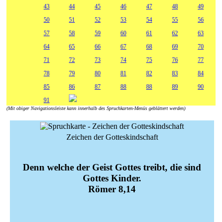
43
44
45
46
47
48
49
50
51
52
53
54
55
56
57
58
59
60
61
62
63
64
65
66
67
68
69
70
71
72
73
74
75
76
77
78
79
80
81
82
83
84
85
86
87
88
88
89
90
91
(Mit obiger Navigationsleiste kann innerhalb des Spruchkarten-Menüs geblättert werden)
Zeichen der Gotteskindschaft
Denn welche der Geist Gottes treibt, die sind
Gottes Kinder.
Römer 8,14