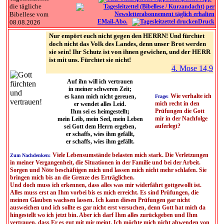
die tägliche
Bibellese vom
EMail-Abo.
Druck
08.08.2026
Nur empört euch nicht gegen den HERRN! Und fürchtet
doch nicht das Volk des Landes, denn unser Brot werden
sie sein! Ihr Schutz ist von ihnen gewichen, und der HERR
ist mit uns. Fürchtet sie nicht!
4. Mose 14,9
Auf ihn will ich vertrauen
in meiner schweren Zeit;
Wie verhalte ich
es kann mich nicht gereuen,
Frage:
mich recht in den
er wendet alles Leid.
Prüfungen die Gott
Ihm sei es heimgestellt;
mir in der Nachfolge
mein Leib, mein Seel, mein Leben
auferlegt?
sei Gott dem Herrn ergeben,
er schaffs, wies ihm gefällt,
er schaffs, wies ihm gefällt.
Viele Lebensumstände belasten mich stark. Die Verletzungen
Zum Nachdenken:
in meiner Vergangenheit, die Situationen in der Familie und bei der Arbeit.
Sorgen und Nöte beschäftigen mich und lassen mich nicht mehr schlafen. Sie
bringen mich bis an die Grenze des Erträglichen.
Und doch muss ich erkennen, dass alles was mir widerfährt gottgewollt ist.
Alles muss erst an Ihm vorbei bis es mich erreicht. Es sind Prüfungen, die
meinen Glauben wachsen lassen. Ich kann diesen Prüfungen gar nicht
ausweichen und ich sollte es gar nicht erst versuchen, denn Gott hat mich da
hingestellt wo ich jetzt bin. Aber ich darf Ihm alles zurückgeben und Ihm
vertrauen, dass Er es gut mit mir meint. Ich möchte mich nicht abwenden von