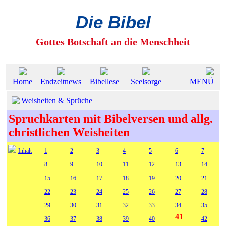
Die Bibel
Gottes Botschaft an die Menschheit
Home
Endzeitnews
Bibellese
Seelsorge
MENÜ
Weisheiten & Sprüche
Spruchkarten mit Bibelversen und allg.
christlichen Weisheiten
Inhalt
1
2
3
4
5
6
7
8
9
10
11
12
13
14
15
16
17
18
19
20
21
22
23
24
25
26
27
28
29
30
31
32
33
34
35
41
36
37
38
39
40
42