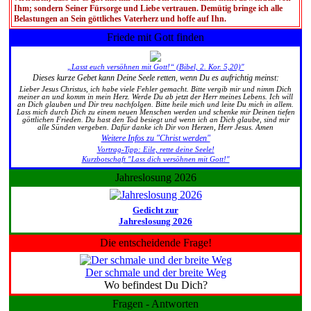
Ihm; sondern Seiner Fürsorge und Liebe vertrauen. Demütig bringe ich alle
Belastungen an Sein göttliches Vaterherz und hoffe auf Ihn.
Friede mit Gott finden
„Lasst euch versöhnen mit Gott!“ (Bibel, 2. Kor. 5,20)"
Dieses kurze Gebet kann Deine Seele retten, wenn Du es aufrichtig meinst:
Lieber Jesus Christus, ich habe viele Fehler gemacht. Bitte vergib mir und nimm Dich
meiner an und komm in mein Herz. Werde Du ab jetzt der Herr meines Lebens. Ich will
an Dich glauben und Dir treu nachfolgen. Bitte heile mich und leite Du mich in allem.
Lass mich durch Dich zu einem neuen Menschen werden und schenke mir Deinen tiefen
göttlichen Frieden. Du hast den Tod besiegt und wenn ich an Dich glaube, sind mir
alle Sünden vergeben. Dafür danke ich Dir von Herzen, Herr Jesus. Amen
Weitere Infos zu "Christ werden"
Vortrag-Tipp: Eile, rette deine Seele!
Kurzbotschaft "Lass dich versöhnen mit Gott!"
Jahreslosung 2026
Gedicht zur
Jahreslosung 2026
Die entscheidende Frage!
Der schmale und der breite Weg
Wo befindest Du Dich?
Fragen - Antworten