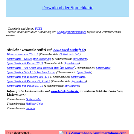
Download der Spruchkarte
Copyright und Autor:
FCDI
Dieser Inhalt darf unter Einhaltung der
Copyrightbestimmungen
kopiert und weiterverwendet
werden
Ähnliche / verwandte Artikel auf
www.gottesbotschaft.de
:
Wann ist man ein Christ?
(Themenbereich:
Gotteskindschaft
)
Spruchkarte - Gottes gute Schöpfung
(Themenbereich:
Spruchkarte
)
Spruchkarte mit Psalm 113, 3
(Themenbereich:
Spruchkarte
)
Spruchkarte - Am Kreuz Jesu scheiden sich ´die Geister´
(Themenbereich:
Spruchkarte
)
Spruchkarte - Sein Licht leuchten lassen
(Themenbereich:
Spruchkarte
)
Spruchkarte mit Bibelvers Jak. 4, 6
(Themenbereich:
Spruchkarte
)
Spruchkarte mit Psalm - 45, 11b-12
(Themenbereich:
Spruchkarte
)
Spruchkarte mit Psalm 50, 15
(Themenbereich:
Spruchkarte
)
Infos, große Linklisten etc. auf
www.bibelglaube.de
zu weiteren Artikeln, Gedichten,
Liedern usw.:
Themenbereich
Gotteskinder
Themenbereich
Heiliger Geist
Themenbereich
Sprüche
Tagesleitzettel -
Smartphone-App