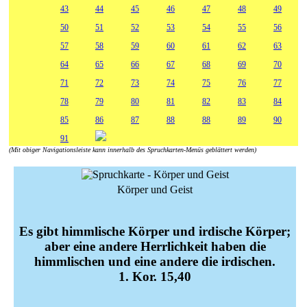
43
44
45
46
47
48
49
50
51
52
53
54
55
56
57
58
59
60
61
62
63
64
65
66
67
68
69
70
71
72
73
74
75
76
77
78
79
80
81
82
83
84
85
86
87
88
88
89
90
91
(Mit obiger Navigationsleiste kann innerhalb des Spruchkarten-Menüs geblättert werden)
Körper und Geist
Es gibt himmlische Körper und irdische Körper;
aber eine andere Herrlichkeit haben die
himmlischen und eine andere die irdischen.
1. Kor. 15,40