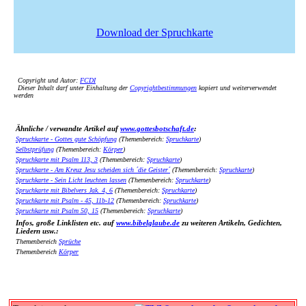
Download der Spruchkarte
Copyright und Autor:
FCDI
Dieser Inhalt darf unter Einhaltung der
Copyrightbestimmungen
kopiert und weiterverwendet
werden
Ähnliche / verwandte Artikel auf
www.gottesbotschaft.de
:
Spruchkarte - Gottes gute Schöpfung
(Themenbereich:
Spruchkarte
)
Selbstprüfung
(Themenbereich:
Körper
)
Spruchkarte mit Psalm 113, 3
(Themenbereich:
Spruchkarte
)
Spruchkarte - Am Kreuz Jesu scheiden sich ´die Geister´
(Themenbereich:
Spruchkarte
)
Spruchkarte - Sein Licht leuchten lassen
(Themenbereich:
Spruchkarte
)
Spruchkarte mit Bibelvers Jak. 4, 6
(Themenbereich:
Spruchkarte
)
Spruchkarte mit Psalm - 45, 11b-12
(Themenbereich:
Spruchkarte
)
Spruchkarte mit Psalm 50, 15
(Themenbereich:
Spruchkarte
)
Infos, große Linklisten etc. auf
www.bibelglaube.de
zu weiteren Artikeln, Gedichten,
Liedern usw.:
Themenbereich
Sprüche
Themenbereich
Körper