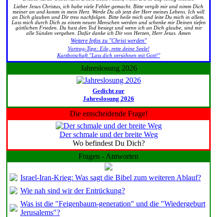
Lieber Jesus Christus, ich habe viele Fehler gemacht. Bitte vergib mir und nimm Dich
meiner an und komm in mein Herz. Werde Du ab jetzt der Herr meines Lebens. Ich will
an Dich glauben und Dir treu nachfolgen. Bitte heile mich und leite Du mich in allem.
Lass mich durch Dich zu einem neuen Menschen werden und schenke mir Deinen tiefen
göttlichen Frieden. Du hast den Tod besiegt und wenn ich an Dich glaube, sind mir
alle Sünden vergeben. Dafür danke ich Dir von Herzen, Herr Jesus. Amen
Weitere Infos zu "Christ werden"
Vortrag-Tipp: Eile, rette deine Seele!
Kurzbotschaft "Lass dich versöhnen mit Gott!"
Jahreslosung 2026
Gedicht zur
Jahreslosung 2026
Die entscheidende Frage!
Der schmale und der breite Weg
Wo befindest Du Dich?
Fragen - Antworten
Israel-Iran-Krieg: Was sagt die Bibel zum weiteren Ablauf?
Wie nah sind wir der Entrückung?
Was ist die "Feigenbaum-generation" und die "Wiedergeburt
Jerusalems"?