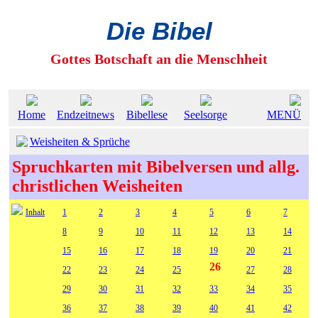
Die Bibel
Gottes Botschaft an die Menschheit
Home
Endzeitnews
Bibellese
Seelsorge
MENÜ
Weisheiten & Sprüche
Spruchkarten mit Bibelversen und allg.
christlichen Weisheiten
Inhalt
1
2
3
4
5
6
7
8
9
10
11
12
13
14
15
16
17
18
19
20
21
26
22
23
24
25
27
28
29
30
31
32
33
34
35
36
37
38
39
40
41
42