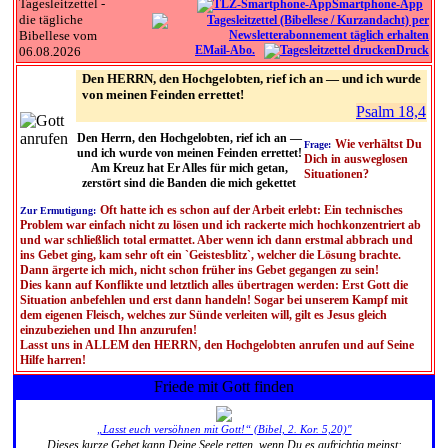
Tagesleitzettel -
Smartphone-App
die tägliche
Bibellese vom
EMail-Abo.
Druck
06.08.2026
Den HERRN, den Hochgelobten, rief ich an — und ich wurde
von meinen Feinden errettet!
Psalm 18,4
Den Herrn, den Hochgelobten, rief ich an —
Wie verhältst Du
Frage:
und ich wurde von meinen Feinden errettet!
Dich in ausweglosen
Am Kreuz hat Er Alles für mich getan,
Situationen?
zerstört sind die Banden die mich gekettet
Oft hatte ich es schon auf der Arbeit erlebt: Ein technisches
Zur Ermutigung:
Problem war einfach nicht zu lösen und ich rackerte mich hochkonzentriert ab
und war schließlich total ermattet. Aber wenn ich dann erstmal abbrach und
ins Gebet ging, kam sehr oft ein `Geistesblitz`, welcher die Lösung brachte.
Dann ärgerte ich mich, nicht schon früher ins Gebet gegangen zu sein!
Dies kann auf Konflikte und letztlich alles übertragen werden: Erst Gott die
Situation anbefehlen und erst dann handeln! Sogar bei unserem Kampf mit
dem eigenen Fleisch, welches zur Sünde verleiten will, gilt es Jesus gleich
einzubeziehen und Ihn anzurufen!
Lasst uns in ALLEM den HERRN, den Hochgelobten anrufen und auf Seine
Hilfe harren!
Friede mit Gott finden
„Lasst euch versöhnen mit Gott!“ (Bibel, 2. Kor. 5,20)"
Dieses kurze Gebet kann Deine Seele retten, wenn Du es aufrichtig meinst: