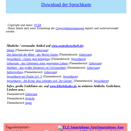
Download der Spruchkarte
Copyright und Autor:
FCDI
Dieser Inhalt darf unter Einhaltung der
Copyrightbestimmungen
kopiert und weiterverwendet
werden
Ähnliche / verwandte Artikel auf
www.gottesbotschaft.de
:
Demut
(Themenbereich:
Gehorsam
)
Die Autorität der Bibel - des Wortes Gottes
(Themenbereich:
Gehorsam
)
Spruchkarte - Gottes gute Schöpfung
(Themenbereich:
Spruchkarte
)
Gehorsam - das Geheimnis eines gesegneten Lebens
(Themenbereich:
Gehorsam
)
Halbheit - das größte Hindernis im Christenleben
(Themenbereich:
Gehorsam
)
Selbstprüfung
(Themenbereich:
Gehorsam
)
Spruchkarte mit Psalm 113, 3
(Themenbereich:
Spruchkarte
)
Spruchkarte - Am Kreuz Jesu scheiden sich ´die Geister´
(Themenbereich:
Spruchkarte
)
Infos, große Linklisten etc. auf
www.bibelglaube.de
zu weiteren Artikeln, Gedichten,
Liedern usw.:
Themenbereich
Gehorsam
Themenbereich
Sprüche
Themenbereich
Segen
Tagesleitzettel -
Smartphone-App