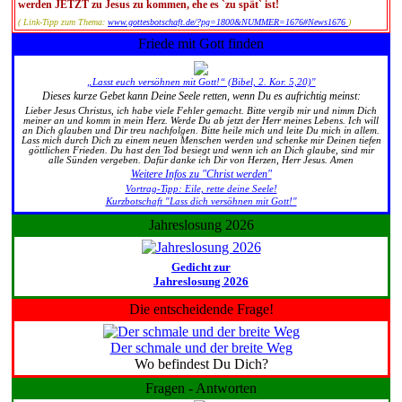
werden JETZT zu Jesus zu kommen, ehe es `zu spät` ist!
( Link-Tipp zum Thema:
www.gottesbotschaft.de/?pg=1800&NUMMER=1676#News1676
)
Friede mit Gott finden
„Lasst euch versöhnen mit Gott!“ (Bibel, 2. Kor. 5,20)"
Dieses kurze Gebet kann Deine Seele retten, wenn Du es aufrichtig meinst:
Lieber Jesus Christus, ich habe viele Fehler gemacht. Bitte vergib mir und nimm Dich
meiner an und komm in mein Herz. Werde Du ab jetzt der Herr meines Lebens. Ich will
an Dich glauben und Dir treu nachfolgen. Bitte heile mich und leite Du mich in allem.
Lass mich durch Dich zu einem neuen Menschen werden und schenke mir Deinen tiefen
göttlichen Frieden. Du hast den Tod besiegt und wenn ich an Dich glaube, sind mir
alle Sünden vergeben. Dafür danke ich Dir von Herzen, Herr Jesus. Amen
Weitere Infos zu "Christ werden"
Vortrag-Tipp: Eile, rette deine Seele!
Kurzbotschaft "Lass dich versöhnen mit Gott!"
Jahreslosung 2026
Gedicht zur
Jahreslosung 2026
Die entscheidende Frage!
Der schmale und der breite Weg
Wo befindest Du Dich?
Fragen - Antworten