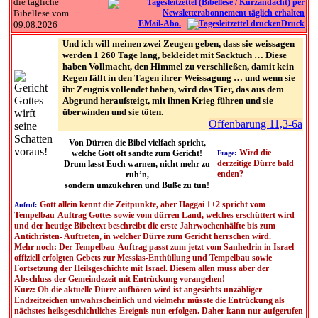
die tägliche
Bibellese vom
EMail-Abo.
Druck
09.08.2026
Und ich will meinen zwei Zeugen geben, dass sie weissagen
werden 1 260 Tage lang, bekleidet mit Sacktuch … Diese
haben Vollmacht, den Himmel zu verschließen, damit kein
Regen fällt in den Tagen ihrer Weissagung … und wenn sie
ihr Zeugnis vollendet haben, wird das Tier, das aus dem
Abgrund heraufsteigt, mit ihnen Krieg führen und sie
überwinden und sie töten.
Offenbarung 11,3-6a
Von Dürren die Bibel vielfach spricht,
Wird die
welche Gott oft sandte zum Gericht!
Frage:
derzeitige Dürre bald
Drum lasst Euch warnen, nicht mehr zu
enden?
ruh’n,
sondern umzukehren und Buße zu tun!
Gott allein kennt die Zeitpunkte, aber Haggai 1+2 spricht vom
Aufruf:
Tempelbau-Auftrag Gottes sowie vom dürren Land, welches erschüttert wird
und der heutige Bibeltext beschreibt die erste Jahrwochenhälfte bis zum
Antichristen- Auftreten, in welcher Dürre zum Gericht herrschen wird.
Mehr noch: Der Tempelbau-Auftrag passt zum jetzt vom Sanhedrin in Israel
offiziell erfolgten Gebets zur Messias-Enthüllung und Tempelbau sowie
Fortsetzung der Heilsgeschichte mit Israel. Diesem allen muss aber der
Abschluss der Gemeindezeit mit Entrückung vorangehen!
Kurz: Ob die aktuelle Dürre aufhören wird ist angesichts unzähliger
Endzeitzeichen unwahrscheinlich und vielmehr müsste die Entrückung als
nächstes heilsgeschichtliches Ereignis nun erfolgen. Daher kann nur aufgerufen