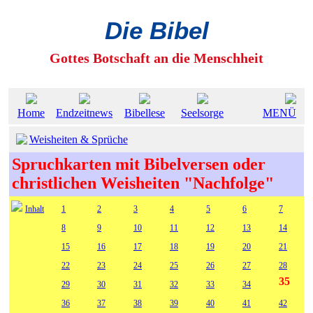
Die Bibel
Gottes Botschaft an die Menschheit
Home
Endzeitnews
Bibellese
Seelsorge
MENÜ
Weisheiten & Sprüche
Spruchkarten mit Bibelversen oder
christlichen Weisheiten "Nachfolge"
Inhalt
1
2
3
4
5
6
7
8
9
10
11
12
13
14
15
16
17
18
19
20
21
22
23
24
25
26
27
28
35
29
30
31
32
33
34
36
37
38
39
40
41
42