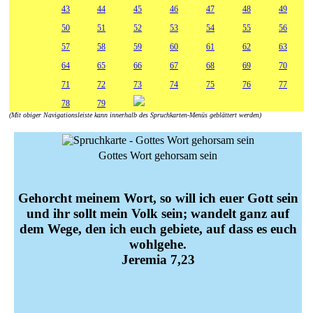
43
44
45
46
47
48
49
50
51
52
53
54
55
56
57
58
59
60
61
62
63
64
65
66
67
68
69
70
71
72
73
74
75
76
77
78
79
(Mit obiger Navigationsleiste kann innerhalb des Spruchkarten-Menüs geblättert werden)
Gottes Wort gehorsam sein
Gehorcht meinem Wort, so will ich euer Gott sein
und ihr sollt mein Volk sein; wandelt ganz auf
dem Wege, den ich euch gebiete, auf dass es euch
wohlgehe.
Jeremia 7,23