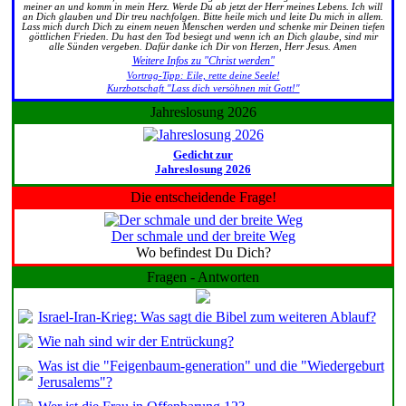
meiner an und komm in mein Herz. Werde Du ab jetzt der Herr meines Lebens. Ich will
an Dich glauben und Dir treu nachfolgen. Bitte heile mich und leite Du mich in allem.
Lass mich durch Dich zu einem neuen Menschen werden und schenke mir Deinen tiefen
göttlichen Frieden. Du hast den Tod besiegt und wenn ich an Dich glaube, sind mir
alle Sünden vergeben. Dafür danke ich Dir von Herzen, Herr Jesus. Amen
Weitere Infos zu "Christ werden"
Vortrag-Tipp: Eile, rette deine Seele!
Kurzbotschaft "Lass dich versöhnen mit Gott!"
Jahreslosung 2026
Gedicht zur
Jahreslosung 2026
Die entscheidende Frage!
Der schmale und der breite Weg
Wo befindest Du Dich?
Fragen - Antworten
Israel-Iran-Krieg: Was sagt die Bibel zum weiteren Ablauf?
Wie nah sind wir der Entrückung?
Was ist die "Feigenbaum-generation" und die "Wiedergeburt
Jerusalems"?