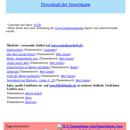
Download der Spruchkarte
Copyright und Autor:
FCDI
Dieser Inhalt darf unter Einhaltung der
Copyrightbestimmungen
kopiert und weiterverwendet
werden
Ähnliche / verwandte Artikel auf
www.gottesbotschaft.de
:
Selbstprüfung
(Themenbereich:
Lauterkeit
)
Das Wort wurde Fleisch
(Themenbereich:
Wort Gottes
)
Bibeln, Studienbibeln uvm.
(Themenbereich:
Wort Gottes
)
Gottes letztes Wort
(Themenbereich:
Wort Gottes
)
Zitate/Sprüche zu Worten und Reden
(Themenbereich:
Reden
)
Gehorsam
(Themenbereich:
Wort Gottes
)
Nicht der Menge nachlaufen
(Themenbereich:
Wort Gottes
)
Spruchkarte mit Bibelvers - Lukas 11, 28
(Themenbereich:
Wort Gottes
)
Infos, große Linklisten etc. auf
www.bibelglaube.de
zu weiteren Artikeln, Gedichten,
Liedern usw.:
Themenbereich
Heilige Schrift
Themenbereich
Worte
Themenbereich
Heiligung
Tagesleitzettel -
Smartphone-App