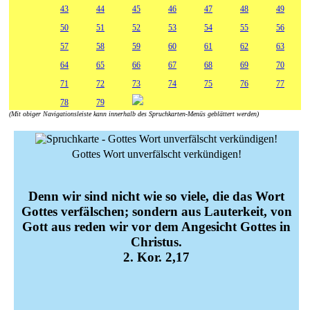
43
44
45
46
47
48
49
50
51
52
53
54
55
56
57
58
59
60
61
62
63
64
65
66
67
68
69
70
71
72
73
74
75
76
77
78
79
(Mit obiger Navigationsleiste kann innerhalb des Spruchkarten-Menüs geblättert werden)
Gottes Wort unverfälscht verkündigen!
Denn wir sind nicht wie so viele, die das Wort
Gottes verfälschen; sondern aus Lauterkeit, von
Gott aus reden wir vor dem Angesicht Gottes in
Christus.
2. Kor. 2,17