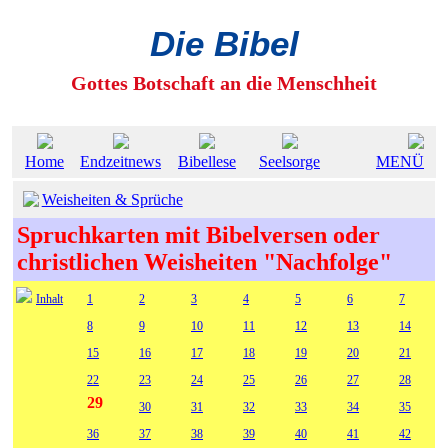
Die Bibel
Gottes Botschaft an die Menschheit
Home
Endzeitnews
Bibellese
Seelsorge
MENÜ
Weisheiten & Sprüche
Spruchkarten mit Bibelversen oder
christlichen Weisheiten "Nachfolge"
Inhalt
1
2
3
4
5
6
7
8
9
10
11
12
13
14
15
16
17
18
19
20
21
22
23
24
25
26
27
28
29
30
31
32
33
34
35
36
37
38
39
40
41
42