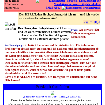
die tägliche
Bibellese vom
EMail-Abo.
Druck
06.08.2026
Den HERRN, den Hochgelobten, rief ich an — und ich wurde
von meinen Feinden errettet!
Psalm 18,4
Den Herrn, den Hochgelobten, rief ich an —
Wie verhältst Du
Frage:
und ich wurde von meinen Feinden errettet!
Dich in ausweglosen
Am Kreuz hat Er Alles für mich getan,
Situationen?
zerstört sind die Banden die mich gekettet
Oft hatte ich es schon auf der Arbeit erlebt: Ein technisches
Zur Ermutigung:
Problem war einfach nicht zu lösen und ich rackerte mich hochkonzentriert ab
und war schließlich total ermattet. Aber wenn ich dann erstmal abbrach und
ins Gebet ging, kam sehr oft ein `Geistesblitz`, welcher die Lösung brachte.
Dann ärgerte ich mich, nicht schon früher ins Gebet gegangen zu sein!
Dies kann auf Konflikte und letztlich alles übertragen werden: Erst Gott die
Situation anbefehlen und erst dann handeln! Sogar bei unserem Kampf mit
dem eigenen Fleisch, welches zur Sünde verleiten will, gilt es Jesus gleich
einzubeziehen und Ihn anzurufen!
Lasst uns in ALLEM den HERRN, den Hochgelobten anrufen und auf Seine
Hilfe harren!
Friede mit Gott finden
„Lasst euch versöhnen mit Gott!“ (Bibel, 2. Kor. 5,20)"
Dieses kurze Gebet kann Deine Seele retten, wenn Du es aufrichtig meinst:
Lieber Jesus Christus, ich habe viele Fehler gemacht. Bitte vergib mir und nimm Dich