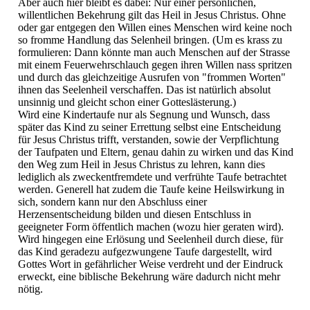
Aber auch hier bleibt es dabei: Nur einer persönlichen,
willentlichen Bekehrung gilt das Heil in Jesus Christus. Ohne
oder gar entgegen den Willen eines Menschen wird keine noch
so fromme Handlung das Selenheil bringen. (Um es krass zu
formulieren: Dann könnte man auch Menschen auf der Strasse
mit einem Feuerwehrschlauch gegen ihren Willen nass spritzen
und durch das gleichzeitige Ausrufen von "frommen Worten"
ihnen das Seelenheil verschaffen. Das ist natürlich absolut
unsinnig und gleicht schon einer Gotteslästerung.)
Wird eine Kindertaufe nur als Segnung und Wunsch, dass
später das Kind zu seiner Errettung selbst eine Entscheidung
für Jesus Christus trifft, verstanden, sowie der Verpflichtung
der Taufpaten und Eltern, genau dahin zu wirken und das Kind
den Weg zum Heil in Jesus Christus zu lehren, kann dies
lediglich als zweckentfremdete und verfrühte Taufe betrachtet
werden. Generell hat zudem die Taufe keine Heilswirkung in
sich, sondern kann nur den Abschluss einer
Herzensentscheidung bilden und diesen Entschluss in
geeigneter Form öffentlich machen (wozu hier geraten wird).
Wird hingegen eine Erlösung und Seelenheil durch diese, für
das Kind geradezu aufgezwungene Taufe dargestellt, wird
Gottes Wort in gefährlicher Weise verdreht und der Eindruck
erweckt, eine biblische Bekehrung wäre dadurch nicht mehr
nötig.