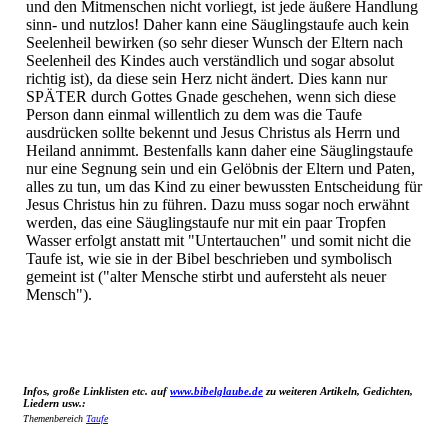
und den Mitmenschen nicht vorliegt, ist jede äußere Handlung
sinn- und nutzlos! Daher kann eine Säuglingstaufe auch kein
Seelenheil bewirken (so sehr dieser Wunsch der Eltern nach
Seelenheil des Kindes auch verständlich und sogar absolut
richtig ist), da diese sein Herz nicht ändert. Dies kann nur
SPÄTER durch Gottes Gnade geschehen, wenn sich diese
Person dann einmal willentlich zu dem was die Taufe
ausdrücken sollte bekennt und Jesus Christus als Herrn und
Heiland annimmt. Bestenfalls kann daher eine Säuglingstaufe
nur eine Segnung sein und ein Gelöbnis der Eltern und Paten,
alles zu tun, um das Kind zu einer bewussten Entscheidung für
Jesus Christus hin zu führen. Dazu muss sogar noch erwähnt
werden, das eine Säuglingstaufe nur mit ein paar Tropfen
Wasser erfolgt anstatt mit "Untertauchen" und somit nicht die
Taufe ist, wie sie in der Bibel beschrieben und symbolisch
gemeint ist ("alter Mensche stirbt und aufersteht als neuer
Mensch").
Infos, große Linklisten etc. auf
www.bibelglaube.de
zu weiteren Artikeln, Gedichten,
Liedern usw.:
Themenbereich
Taufe