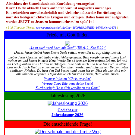
Abschluss der Gemeindezeit mit Entrückung vorangehen!
Kurz: Ob die aktuelle Dürre aufhören wird ist angesichts unzähliger
Endzeitzeichen unwahrscheinlich und vielmehr müsste die Entrückung als
nächstes heilsgeschichtliches Ereignis nun erfolgen. Daher kann nur aufgerufen
werden JETZT zu Jesus zu kommen, ehe es `zu spät` ist!
( Link-Tipp zum Thema:
www.gottesbotschaft.de/?pg=1800&NUMMER=1676#News1676
)
Friede mit Gott finden
„Lasst euch versöhnen mit Gott!“ (Bibel, 2. Kor. 5,20)"
Dieses kurze Gebet kann Deine Seele retten, wenn Du es aufrichtig meinst:
Lieber Jesus Christus, ich habe viele Fehler gemacht. Bitte vergib mir und nimm Dich
meiner an und komm in mein Herz. Werde Du ab jetzt der Herr meines Lebens. Ich will
an Dich glauben und Dir treu nachfolgen. Bitte heile mich und leite Du mich in allem.
Lass mich durch Dich zu einem neuen Menschen werden und schenke mir Deinen tiefen
göttlichen Frieden. Du hast den Tod besiegt und wenn ich an Dich glaube, sind mir
alle Sünden vergeben. Dafür danke ich Dir von Herzen, Herr Jesus. Amen
Weitere Infos zu "Christ werden"
Vortrag-Tipp: Eile, rette deine Seele!
Kurzbotschaft "Lass dich versöhnen mit Gott!"
Jahreslosung 2026
Gedicht zur
Jahreslosung 2026
Die entscheidende Frage!