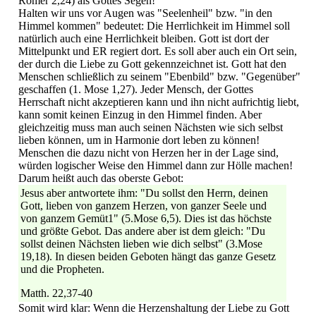
Römer 2,24) als Gottes Segen!
Halten wir uns vor Augen was "Seelenheil" bzw. "in den
Himmel kommen" bedeutet: Die Herrlichkeit im Himmel soll
natürlich auch eine Herrlichkeit bleiben. Gott ist dort der
Mittelpunkt und ER regiert dort. Es soll aber auch ein Ort sein,
der durch die Liebe zu Gott gekennzeichnet ist. Gott hat den
Menschen schließlich zu seinem "Ebenbild" bzw. "Gegenüber"
geschaffen (1. Mose 1,27). Jeder Mensch, der Gottes
Herrschaft nicht akzeptieren kann und ihn nicht aufrichtig liebt,
kann somit keinen Einzug in den Himmel finden. Aber
gleichzeitig muss man auch seinen Nächsten wie sich selbst
lieben können, um in Harmonie dort leben zu können!
Menschen die dazu nicht von Herzen her in der Lage sind,
würden logischer Weise den Himmel dann zur Hölle machen!
Darum heißt auch das oberste Gebot:
Jesus aber antwortete ihm: "Du sollst den Herrn, deinen
Gott, lieben von ganzem Herzen, von ganzer Seele und
von ganzem Gemüt1" (5.Mose 6,5). Dies ist das höchste
und größte Gebot. Das andere aber ist dem gleich: "Du
sollst deinen Nächsten lieben wie dich selbst" (3.Mose
19,18). In diesen beiden Geboten hängt das ganze Gesetz
und die Propheten.
Matth. 22,37-40
Somit wird klar: Wenn die Herzenshaltung der Liebe zu Gott