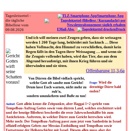
Tagesleitzettel -
Smartphone-App
die tägliche
Bibellese vom
EMail-Abo.
Druck
09.08.2026
Und ich will meinen zwei Zeugen geben, dass sie weissagen
werden 1 260 Tage lang, bekleidet mit Sacktuch … Diese
haben Vollmacht, den Himmel zu verschließen, damit kein
Regen fällt in den Tagen ihrer Weissagung … und wenn sie
ihr Zeugnis vollendet haben, wird das Tier, das aus dem
Abgrund heraufsteigt, mit ihnen Krieg führen und sie
überwinden und sie töten.
Offenbarung 11,3-6a
Von Dürren die Bibel vielfach spricht,
Wird die
welche Gott oft sandte zum Gericht!
Frage:
derzeitige Dürre bald
Drum lasst Euch warnen, nicht mehr zu
enden?
ruh’n,
sondern umzukehren und Buße zu tun!
Gott allein kennt die Zeitpunkte, aber Haggai 1+2 spricht vom
Aufruf:
Tempelbau-Auftrag Gottes sowie vom dürren Land, welches erschüttert wird
und der heutige Bibeltext beschreibt die erste Jahrwochenhälfte bis zum
Antichristen- Auftreten, in welcher Dürre zum Gericht herrschen wird.
Mehr noch: Der Tempelbau-Auftrag passt zum jetzt vom Sanhedrin in Israel
offiziell erfolgten Gebets zur Messias-Enthüllung und Tempelbau sowie
Fortsetzung der Heilsgeschichte mit Israel. Diesem allen muss aber der