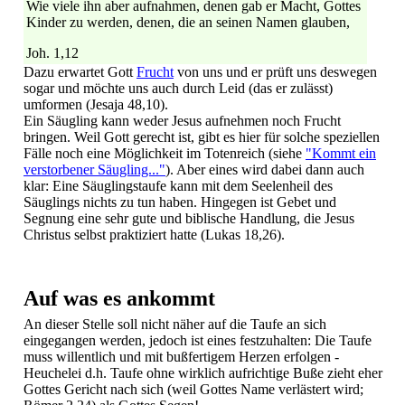
Wie viele ihn aber aufnahmen, denen gab er Macht, Gottes
Kinder zu werden, denen, die an seinen Namen glauben,
Joh. 1,12
Dazu erwartet Gott
Frucht
von uns und er prüft uns deswegen
sogar und möchte uns auch durch Leid (das er zulässt)
umformen (Jesaja 48,10).
Ein Säugling kann weder Jesus aufnehmen noch Frucht
bringen. Weil Gott gerecht ist, gibt es hier für solche speziellen
Fälle noch eine Möglichkeit im Totenreich (siehe
"Kommt ein
verstorbener Säugling..."
). Aber eines wird dabei dann auch
klar: Eine Säuglingstaufe kann mit dem Seelenheil des
Säuglings nichts zu tun haben. Hingegen ist Gebet und
Segnung eine sehr gute und biblische Handlung, die Jesus
Christus selbst praktiziert hatte (Lukas 18,26).
Auf was es ankommt
An dieser Stelle soll nicht näher auf die Taufe an sich
eingegangen werden, jedoch ist eines festzuhalten: Die Taufe
muss willentlich und mit bußfertigem Herzen erfolgen -
Heuchelei d.h. Taufe ohne wirklich aufrichtige Buße zieht eher
Gottes Gericht nach sich (weil Gottes Name verlästert wird;