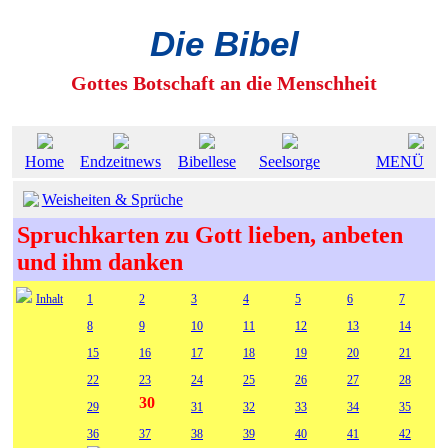
Die Bibel
Gottes Botschaft an die Menschheit
Home
Endzeitnews
Bibellese
Seelsorge
MENÜ
Weisheiten & Sprüche
Spruchkarten zu Gott lieben, anbeten
und ihm danken
Inhalt
1
2
3
4
5
6
7
8
9
10
11
12
13
14
15
16
17
18
19
20
21
22
23
24
25
26
27
28
30
29
31
32
33
34
35
36
37
38
39
40
41
42