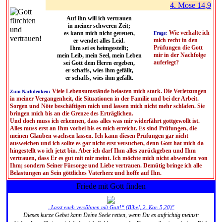
4. Mose 14,9
Auf ihn will ich vertrauen
in meiner schweren Zeit;
Wie verhalte ich
es kann mich nicht gereuen,
Frage:
mich recht in den
er wendet alles Leid.
Prüfungen die Gott
Ihm sei es heimgestellt;
mir in der Nachfolge
mein Leib, mein Seel, mein Leben
auferlegt?
sei Gott dem Herrn ergeben,
er schaffs, wies ihm gefällt,
er schaffs, wies ihm gefällt.
Viele Lebensumstände belasten mich stark. Die Verletzungen
Zum Nachdenken:
in meiner Vergangenheit, die Situationen in der Familie und bei der Arbeit.
Sorgen und Nöte beschäftigen mich und lassen mich nicht mehr schlafen. Sie
bringen mich bis an die Grenze des Erträglichen.
Und doch muss ich erkennen, dass alles was mir widerfährt gottgewollt ist.
Alles muss erst an Ihm vorbei bis es mich erreicht. Es sind Prüfungen, die
meinen Glauben wachsen lassen. Ich kann diesen Prüfungen gar nicht
ausweichen und ich sollte es gar nicht erst versuchen, denn Gott hat mich da
hingestellt wo ich jetzt bin. Aber ich darf Ihm alles zurückgeben und Ihm
vertrauen, dass Er es gut mit mir meint. Ich möchte mich nicht abwenden von
Ihm; sondern Seiner Fürsorge und Liebe vertrauen. Demütig bringe ich alle
Belastungen an Sein göttliches Vaterherz und hoffe auf Ihn.
Friede mit Gott finden
„Lasst euch versöhnen mit Gott!“ (Bibel, 2. Kor. 5,20)"
Dieses kurze Gebet kann Deine Seele retten, wenn Du es aufrichtig meinst: