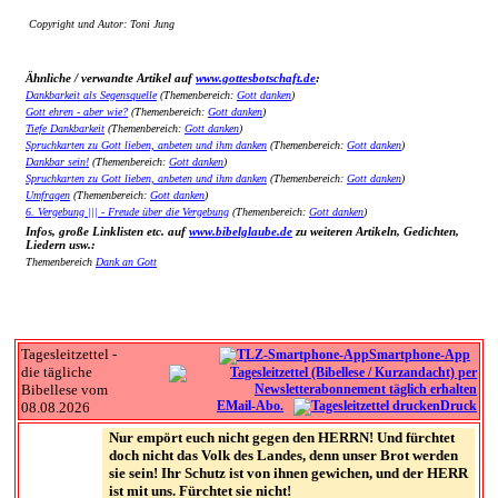
Copyright und Autor: Toni Jung
Ähnliche / verwandte Artikel auf
www.gottesbotschaft.de
:
Dankbarkeit als Segensquelle
(Themenbereich:
Gott danken
)
Gott ehren - aber wie?
(Themenbereich:
Gott danken
)
Tiefe Dankbarkeit
(Themenbereich:
Gott danken
)
Spruchkarten zu Gott lieben, anbeten und ihm danken
(Themenbereich:
Gott danken
)
Dankbar sein!
(Themenbereich:
Gott danken
)
Spruchkarten zu Gott lieben, anbeten und ihm danken
(Themenbereich:
Gott danken
)
Umfragen
(Themenbereich:
Gott danken
)
6. Vergebung ||| - Freude über die Vergebung
(Themenbereich:
Gott danken
)
Infos, große Linklisten etc. auf
www.bibelglaube.de
zu weiteren Artikeln, Gedichten,
Liedern usw.:
Themenbereich
Dank an Gott
Tagesleitzettel -
Smartphone-App
die tägliche
Bibellese vom
EMail-Abo.
Druck
08.08.2026
Nur empört euch nicht gegen den HERRN! Und fürchtet
doch nicht das Volk des Landes, denn unser Brot werden
sie sein! Ihr Schutz ist von ihnen gewichen, und der HERR
ist mit uns. Fürchtet sie nicht!