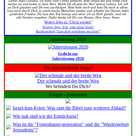
Lieber Jesus Christus, ich habe viele Fehler gemacht. Bitte vergib mir und nimm Dich
meiner an und komm in mein Herz. Werde Du ab jetzt der Herr meines Lebens. Ich will
an Dich glauben und Dir treu nachfolgen. Bitte heile mich und leite Du mich in allem.
Lass mich durch Dich zu einem neuen Menschen werden und schenke mir Deinen tiefen
göttlichen Frieden. Du hast den Tod besiegt und wenn ich an Dich glaube, sind mir
alle Sünden vergeben. Dafür danke ich Dir von Herzen, Herr Jesus. Amen
Weitere Infos zu "Christ werden"
Vortrag-Tipp: Eile, rette deine Seele!
Kurzbotschaft "Lass dich versöhnen mit Gott!"
Jahreslosung 2026
Gedicht zur
Jahreslosung 2026
Die entscheidende Frage!
Der schmale und der breite Weg
Wo befindest Du Dich?
Fragen - Antworten
Israel-Iran-Krieg: Was sagt die Bibel zum weiteren Ablauf?
Wie nah sind wir der Entrückung?
Was ist die "Feigenbaum-generation" und die "Wiedergeburt
Jerusalems"?