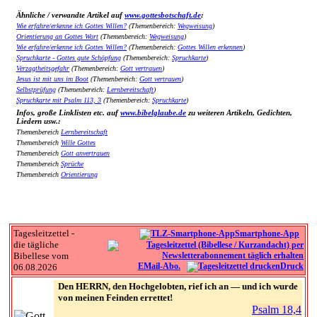
Ähnliche / verwandte Artikel auf
www.gottesbotschaft.de
:
Wie erfahre/erkenne ich Gottes Willen?
(Themenbereich:
Wegweisung
)
Orientierung an Gottes Wort
(Themenbereich:
Wegweisung
)
Wie erfahre/erkenne ich Gottes Willen?
(Themenbereich:
Gottes Willen erkennen
)
Spruchkarte - Gottes gute Schöpfung
(Themenbereich:
Spruchkarte
)
Verzagtheitsgefahr
(Themenbereich:
Gott vertrauen
)
Jesus ist mit uns im Boot
(Themenbereich:
Gott vertrauen
)
Selbstprüfung
(Themenbereich:
Lernbereitschaft
)
Spruchkarte mit Psalm 113, 3
(Themenbereich:
Spruchkarte
)
Infos, große Linklisten etc. auf
www.bibelglaube.de
zu weiteren Artikeln, Gedichten,
Liedern usw.:
Themenbereich
Lernbereitschaft
Themenbereich
Wille Gottes
Themenbereich
Gott anvertrauen
Themenbereich
Sprüche
Themenbereich
Orientierung
Tagesleitzettel -
Smartphone-App
die tägliche
Bibellese vom
EMail-Abo.
Druck
06.08.2026
Den HERRN, den Hochgelobten, rief ich an — und ich wurde
von meinen Feinden errettet!
Psalm 18,4