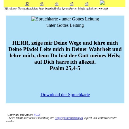
42
43
44
45
46
(Mit obiger Navigationsleiste kann innerhalb des Spruchkarten-Menüs geblättert werden)
unter Gottes Leitung
HERR, zeige mir Deine Wege und lehre mich
Deine Pfade! Leite mich in Deiner Wahrheit und
lehre mich, denn Du bist der Gott meines Heils;
auf Dich harre ich allezeit.
Psalm 25,4-5
Download der Spruchkarte
Copyright und Autor:
FCDI
Dieser Inhalt darf unter Einhaltung der
Copyrightbestimmungen
kopiert und weiterverwendet
werden