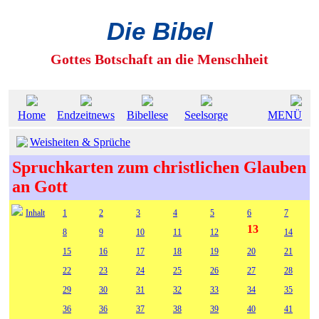
Die Bibel
Gottes Botschaft an die Menschheit
Home
Endzeitnews
Bibellese
Seelsorge
MENÜ
Weisheiten & Sprüche
Spruchkarten zum christlichen Glauben
an Gott
Inhalt
1
2
3
4
5
6
7
13
8
9
10
11
12
14
15
16
17
18
19
20
21
22
23
24
25
26
27
28
29
30
31
32
33
34
35
36
36
37
38
39
40
41