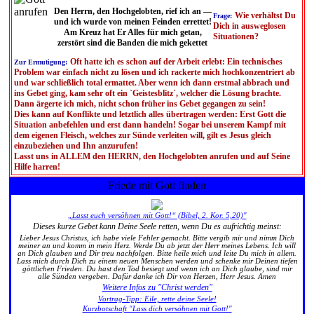
Den Herrn, den Hochgelobten, rief ich an —
Wie verhältst Du
Frage:
und ich wurde von meinen Feinden errettet!
Dich in ausweglosen
Am Kreuz hat Er Alles für mich getan,
Situationen?
zerstört sind die Banden die mich gekettet
Oft hatte ich es schon auf der Arbeit erlebt: Ein technisches
Zur Ermutigung:
Problem war einfach nicht zu lösen und ich rackerte mich hochkonzentriert ab
und war schließlich total ermattet. Aber wenn ich dann erstmal abbrach und
ins Gebet ging, kam sehr oft ein `Geistesblitz`, welcher die Lösung brachte.
Dann ärgerte ich mich, nicht schon früher ins Gebet gegangen zu sein!
Dies kann auf Konflikte und letztlich alles übertragen werden: Erst Gott die
Situation anbefehlen und erst dann handeln! Sogar bei unserem Kampf mit
dem eigenen Fleisch, welches zur Sünde verleiten will, gilt es Jesus gleich
einzubeziehen und Ihn anzurufen!
Lasst uns in ALLEM den HERRN, den Hochgelobten anrufen und auf Seine
Hilfe harren!
Friede mit Gott finden
„Lasst euch versöhnen mit Gott!“ (Bibel, 2. Kor. 5,20)"
Dieses kurze Gebet kann Deine Seele retten, wenn Du es aufrichtig meinst:
Lieber Jesus Christus, ich habe viele Fehler gemacht. Bitte vergib mir und nimm Dich
meiner an und komm in mein Herz. Werde Du ab jetzt der Herr meines Lebens. Ich will
an Dich glauben und Dir treu nachfolgen. Bitte heile mich und leite Du mich in allem.
Lass mich durch Dich zu einem neuen Menschen werden und schenke mir Deinen tiefen
göttlichen Frieden. Du hast den Tod besiegt und wenn ich an Dich glaube, sind mir
alle Sünden vergeben. Dafür danke ich Dir von Herzen, Herr Jesus. Amen
Weitere Infos zu "Christ werden"
Vortrag-Tipp: Eile, rette deine Seele!
Kurzbotschaft "Lass dich versöhnen mit Gott!"