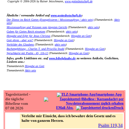
Copyright © 2004-2026 by Rainer Jetzschmann,
www.gottesbotschaft.de
Ähnliche / verwandte Artikel auf
www.gottesbotschaft.de
:
Der Dienst im Reich Gottes (Evangelisieren / Missionsauftrag / aktiv sein)
(Themenbereich:
Aktiv
sein
)
Missionsauftrag und Visionen vom jüngsten Gericht
(Themenbereich:
aktiv sein
)
Gaben für Gottes Reich einsetzen
(Themenbereich:
aktiv sein
)
Hingabe und Eifer für Jesus Christus
(Themenbereich:
Hingabe an Gott
)
Gott ehren - aber wie?
(Themenbereich:
Hingabe an Gott
)
Vorbilder des Glaubens
(Themenbereich:
aktiv sein
)
Buchempfehlung - Charles T. und Priscilla Studd
(Themenbereich:
Hingabe an Gott
)
Spruchkarte mit Psalm - 45, 11b-12
(Themenbereich:
Hingabe an Gott
)
Infos, große Linklisten etc. auf
www.bibelglaube.de
zu weiteren Artikeln, Gedichten,
Liedern usw.:
Themenbereich
Hingabe an Gott
Themenbereich
Aktiv sein
Tagesleitzettel -
Smartphone-App
die tägliche
Bibellese vom
EMail-Abo.
Druck
07.08.2026
Verleihe mir Einsicht, dass ich bewahre dein Gesetz und es
halte von ganzem Herzen.
Psalm 119,34