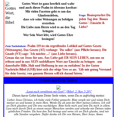
Gottes Wort ist ganz herrlich und wahr
und auch dieser Psalm ist überaus kostbar:
Mit vielen Facetten geht es um das
Beanspruchst Du
Glaubensleben,
Frage:
jeden Tag den `Bonus
dass wir seine Weisungen zu befolgen
Gottes`: Einsicht &
erstreben
Liebe?
Die Liebe zum Herrn wird es an den Tag
bringen:
Wer Sein Wort lebt, wird Gottes Ehre
besingen!
Psalm 119 ist ein ergreifendes Loblied auf Gottes Gesetz
Zum Nachdenken:
(Weisungen). Das Gesetz (AT) verlangt: `Du sollst!` (aus Pflicht heraus). Die
Gnade (NT) sagt: `Ich möchte ...!` (aus Liebe heraus).
Genau das tat Jesus für uns. Aus Liebe gab ER SEIN LEBEN, um uns zu
erlösen und in uns SEIN unfehlbares Wort zur Einsicht zu bringen - um
dauerhafte Hilfe, Halt und Hoffnung in uns zu entfalten! In der Guten
Nachricht Bibel (GNB) hört sich der obige Vers so an: `Gib mir genug Verstand
für dein Gesetz; von ganzem Herzen will ich darauf hören.`
Friede mit Gott finden
„Lasst euch versöhnen mit Gott!“ (Bibel, 2. Kor. 5,20)"
Dieses kurze Gebet kann Deine Seele retten, wenn Du es aufrichtig meinst:
Lieber Jesus Christus, ich habe viele Fehler gemacht. Bitte vergib mir und nimm Dich
meiner an und komm in mein Herz. Werde Du ab jetzt der Herr meines Lebens. Ich will
an Dich glauben und Dir treu nachfolgen. Bitte heile mich und leite Du mich in allem.
Lass mich durch Dich zu einem neuen Menschen werden und schenke mir Deinen tiefen
göttlichen Frieden. Du hast den Tod besiegt und wenn ich an Dich glaube, sind mir
alle Sünden vergeben. Dafür danke ich Dir von Herzen, Herr Jesus. Amen