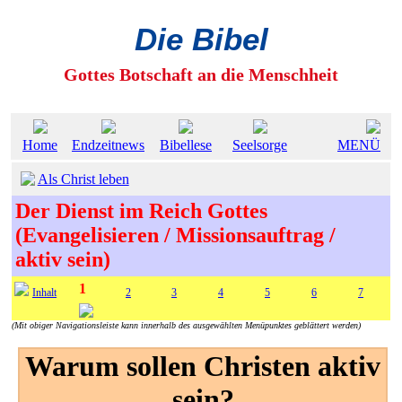
Die Bibel
Gottes Botschaft an die Menschheit
Home
Endzeitnews
Bibellese
Seelsorge
MENÜ
Als Christ leben
Der Dienst im Reich Gottes
(Evangelisieren / Missionsauftrag /
aktiv sein)
1
Inhalt
2
3
4
5
6
7
(Mit obiger Navigationsleiste kann innerhalb des ausgewählten Menüpunktes geblättert werden)
Warum sollen Christen aktiv
sein?