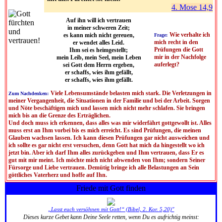
4. Mose 14,9
Auf ihn will ich vertrauen
in meiner schweren Zeit;
Wie verhalte ich
es kann mich nicht gereuen,
Frage:
mich recht in den
er wendet alles Leid.
Prüfungen die Gott
Ihm sei es heimgestellt;
mir in der Nachfolge
mein Leib, mein Seel, mein Leben
auferlegt?
sei Gott dem Herrn ergeben,
er schaffs, wies ihm gefällt,
er schaffs, wies ihm gefällt.
Viele Lebensumstände belasten mich stark. Die Verletzungen in
Zum Nachdenken:
meiner Vergangenheit, die Situationen in der Familie und bei der Arbeit. Sorgen
und Nöte beschäftigen mich und lassen mich nicht mehr schlafen. Sie bringen
mich bis an die Grenze des Erträglichen.
Und doch muss ich erkennen, dass alles was mir widerfährt gottgewollt ist. Alles
muss erst an Ihm vorbei bis es mich erreicht. Es sind Prüfungen, die meinen
Glauben wachsen lassen. Ich kann diesen Prüfungen gar nicht ausweichen und
ich sollte es gar nicht erst versuchen, denn Gott hat mich da hingestellt wo ich
jetzt bin. Aber ich darf Ihm alles zurückgeben und Ihm vertrauen, dass Er es
gut mit mir meint. Ich möchte mich nicht abwenden von Ihm; sondern Seiner
Fürsorge und Liebe vertrauen. Demütig bringe ich alle Belastungen an Sein
göttliches Vaterherz und hoffe auf Ihn.
Friede mit Gott finden
„Lasst euch versöhnen mit Gott!“ (Bibel, 2. Kor. 5,20)"
Dieses kurze Gebet kann Deine Seele retten, wenn Du es aufrichtig meinst: