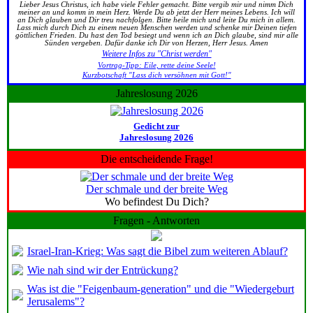
Lieber Jesus Christus, ich habe viele Fehler gemacht. Bitte vergib mir und nimm Dich
meiner an und komm in mein Herz. Werde Du ab jetzt der Herr meines Lebens. Ich will
an Dich glauben und Dir treu nachfolgen. Bitte heile mich und leite Du mich in allem.
Lass mich durch Dich zu einem neuen Menschen werden und schenke mir Deinen tiefen
göttlichen Frieden. Du hast den Tod besiegt und wenn ich an Dich glaube, sind mir alle
Sünden vergeben. Dafür danke ich Dir von Herzen, Herr Jesus. Amen
Weitere Infos zu "Christ werden"
Vortrag-Tipp: Eile, rette deine Seele!
Kurzbotschaft "Lass dich versöhnen mit Gott!"
Jahreslosung 2026
Gedicht zur
Jahreslosung 2026
Die entscheidende Frage!
Der schmale und der breite Weg
Wo befindest Du Dich?
Fragen - Antworten
Israel-Iran-Krieg: Was sagt die Bibel zum weiteren Ablauf?
Wie nah sind wir der Entrückung?
Was ist die "Feigenbaum-generation" und die "Wiedergeburt
Jerusalems"?