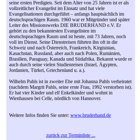
seine ersten Predigten. Seit dem Alter von 25 Jahren ist er als
vollzeitlicher Evangelist im Einsatz und hat viele
Evangelisationen durchgeführt – anfangs hauptsächlich im
deutschsprachigen Raum. 1960 war er Mitgründer und später
Leiter des Missionswerks DIE BRUDERHAND e.V. Er
gehört zu den bekanntesten Evangelisten im
deutschsprachigen Raum und ist heute, mit 73 Jahren, noch
voll im Dienst. Seine Dienstreisen führten ihn oft in die
Schweiz und nach Österreich, Frankreich, Kirgisistan,
Kasachstan, Russland, aber auch nach Polen, Rumänien,
Brasilien, Paraguay, Kanada und Südafrika. Bekannt wurde er
auch durch seine vielen Studienreisen (Israel, Ägypten,
Jordanien, Türkei, Griechenland u. a.).
Wilhelm Pahls ist in zweiter Ehe mit Johanna Pahls verheiratet
(nachdem Margrit Pahls, seine erste Frau, 1992 verstorben ist).
Er hat vier Kinder und elf Enkelkinder und wohnt in
Wienhausen bei Celle, nördlich von Hannover.
Weitere Infos finden Sie unter:
www.bruderhand.de
zurück zur Terminliste ...