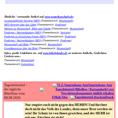
Ähnliche / verwandte Artikel auf
www.gottesbotschaft.de
:
wissenschaftliche Vorträge (MP3)
(Themenbereich:
Wissenschaft
)
MP3-Vorträge über das Gebet
(Themenbereich:
Predigten
)
Weiteres zu Wissenschaft, Bibel und Glaube
(Themenbereich:
Wissenschaft
)
Predigten / Wortverkündung (MP3)
(Themenbereich:
Vorträge
)
Predigten zu christlichen Festen (MP3)
(Themenbereich:
Predigten
)
Predigten / Wortverkündung (MP3)
(Themenbereich:
Predigten
)
Wissenschaft und Bibel
(Themenbereich:
Wissenschaft
)
Grundkenntnisse über die Bibel
(Themenbereich:
Wissenschaft
)
Infos, große Linklisten etc. auf
www.bibelglaube.de
zu weiteren Artikeln, Gedichten,
Liedern usw.:
Themenbereich
Wissenschaft
Themenbereich
Gottesdienst
Tagesleitzettel -
Smartphone-App
die tägliche
Bibellese vom
EMail-Abo.
Druck
08.08.2026
Nur empört euch nicht gegen den HERRN! Und fürchtet
doch nicht das Volk des Landes, denn unser Brot werden sie
sein! Ihr Schutz ist von ihnen gewichen, und der HERR ist
mit uns. Fürchtet sie nicht!