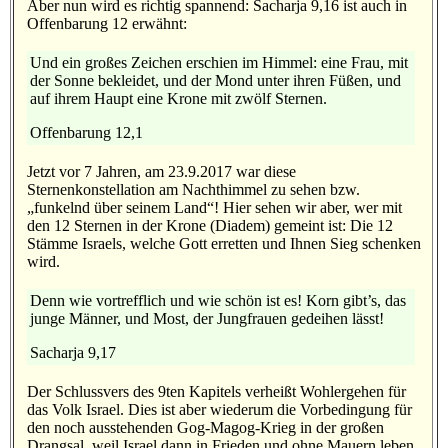
Aber nun wird es richtig spannend: Sacharja 9,16 ist auch in
Offenbarung 12 erwähnt:
Und ein großes Zeichen erschien im Himmel: eine Frau, mit
der Sonne bekleidet, und der Mond unter ihren Füßen, und
auf ihrem Haupt eine Krone mit zwölf Sternen.
Offenbarung 12,1
Jetzt vor 7 Jahren, am 23.9.2017 war diese
Sternenkonstellation am Nachthimmel zu sehen bzw.
„funkelnd über seinem Land“! Hier sehen wir aber, wer mit
den 12 Sternen in der Krone (Diadem) gemeint ist: Die 12
Stämme Israels, welche Gott erretten und Ihnen Sieg schenken
wird.
Denn wie vortrefflich und wie schön ist es! Korn gibt’s, das
junge Männer, und Most, der Jungfrauen gedeihen lässt!
Sacharja 9,17
Der Schlussvers des 9ten Kapitels verheißt Wohlergehen für
das Volk Israel. Dies ist aber wiederum die Vorbedingung für
den noch ausstehenden Gog-Magog-Krieg in der großen
Drangsal, weil Israel dann in Frieden und ohne Mauern leben