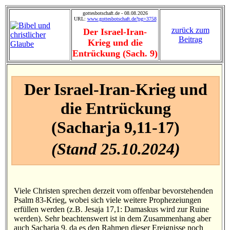
gottesbotschaft.de - 08.08.2026
URL:
www.gottesbotschaft.de?pg=3758
zurück zum
Der Israel-Iran-
Beitrag
Krieg und die
Entrückung (Sach. 9)
Der Israel-Iran-Krieg und
die Entrückung
(Sacharja 9,11-17)
(Stand 25.10.2024)
Viele Christen sprechen derzeit vom offenbar bevorstehenden
Psalm 83-Krieg, wobei sich viele weitere Prophezeiungen
erfüllen werden (z.B. Jesaja 17,1: Damaskus wird zur Ruine
werden). Sehr beachtenswert ist in dem Zusammenhang aber
auch Sacharja 9, da es den Rahmen dieser Ereignisse noch