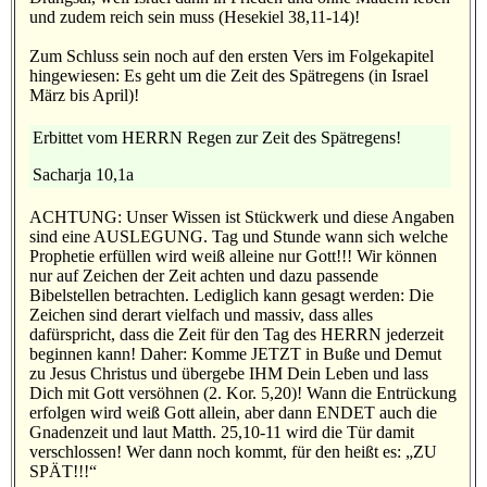
und zudem reich sein muss (Hesekiel 38,11-14)!
Zum Schluss sein noch auf den ersten Vers im Folgekapitel
hingewiesen: Es geht um die Zeit des Spätregens (in Israel
März bis April)!
Erbittet vom HERRN Regen zur Zeit des Spätregens!
Sacharja 10,1a
ACHTUNG: Unser Wissen ist Stückwerk und diese Angaben
sind eine AUSLEGUNG. Tag und Stunde wann sich welche
Prophetie erfüllen wird weiß alleine nur Gott!!! Wir können
nur auf Zeichen der Zeit achten und dazu passende
Bibelstellen betrachten. Lediglich kann gesagt werden: Die
Zeichen sind derart vielfach und massiv, dass alles
dafürspricht, dass die Zeit für den Tag des HERRN jederzeit
beginnen kann! Daher: Komme JETZT in Buße und Demut
zu Jesus Christus und übergebe IHM Dein Leben und lass
Dich mit Gott versöhnen (2. Kor. 5,20)! Wann die Entrückung
erfolgen wird weiß Gott allein, aber dann ENDET auch die
Gnadenzeit und laut Matth. 25,10-11 wird die Tür damit
verschlossen! Wer dann noch kommt, für den heißt es: „ZU
SPÄT!!!“