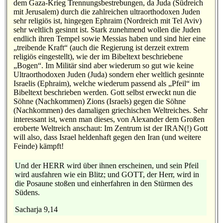
dem Gaza-Krieg Trennungsbestrebungen, da Juda (Südreich
mit Jerusalem) durch die zahlreichen ultraorthodoxen Juden
sehr religiös ist, hingegen Ephraim (Nordreich mit Tel Aviv)
sehr weltlich gesinnt ist. Stark zunehmend wollen die Juden
endlich ihren Tempel sowie Messias haben und sind hier eine
„treibende Kraft“ (auch die Regierung ist derzeit extrem
religiös eingestellt), wie der im Bibeltext beschriebene
„Bogen“. Im Militär sind aber wiederum so gut wie keine
Ultraorthodoxen Juden (Juda) sondern eher weltlich gesinnte
Israelis (Ephraim), welche wiederum passend als „Pfeil“ im
Bibeltext beschrieben werden. Gott selbst erweckt nun die
Söhne (Nachkommen) Zions (Israels) gegen die Söhne
(Nachkommen) des damaligen griechischen Weltreiches. Sehr
interessant ist, wenn man dieses, von Alexander dem Großen
eroberte Weltreich anschaut: Im Zentrum ist der IRAN(!) Gott
will also, dass Israel heldenhaft gegen den Iran (und weitere
Feinde) kämpft!
Und der HERR wird über ihnen erscheinen, und sein Pfeil
wird ausfahren wie ein Blitz; und GOTT, der Herr, wird in
die Posaune stoßen und einherfahren in den Stürmen des
Südens.
Sacharja 9,14