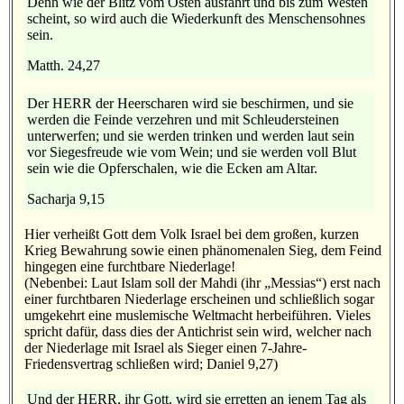
Denn wie der Blitz vom Osten ausfährt und bis zum Westen
scheint, so wird auch die Wiederkunft des Menschensohnes
sein.
Matth. 24,27
Der HERR der Heerscharen wird sie beschirmen, und sie
werden die Feinde verzehren und mit Schleudersteinen
unterwerfen; und sie werden trinken und werden laut sein
vor Siegesfreude wie vom Wein; und sie werden voll Blut
sein wie die Opferschalen, wie die Ecken am Altar.
Sacharja 9,15
Hier verheißt Gott dem Volk Israel bei dem großen, kurzen
Krieg Bewahrung sowie einen phänomenalen Sieg, dem Feind
hingegen eine furchtbare Niederlage!
(Nebenbei: Laut Islam soll der Mahdi (ihr „Messias“) erst nach
einer furchtbaren Niederlage erscheinen und schließlich sogar
umgekehrt eine muslemische Weltmacht herbeiführen. Vieles
spricht dafür, dass dies der Antichrist sein wird, welcher nach
der Niederlage mit Israel als Sieger einen 7-Jahre-
Friedensvertrag schließen wird; Daniel 9,27)
Und der HERR, ihr Gott, wird sie erretten an jenem Tag als