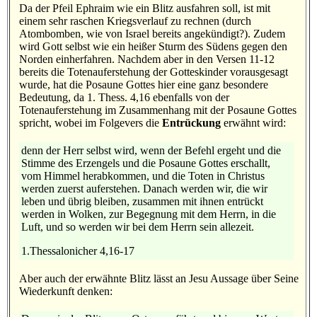
Da der Pfeil Ephraim wie ein Blitz ausfahren soll, ist mit
einem sehr raschen Kriegsverlauf zu rechnen (durch
Atombomben, wie von Israel bereits angekündigt?). Zudem
wird Gott selbst wie ein heißer Sturm des Südens gegen den
Norden einherfahren. Nachdem aber in den Versen 11-12
bereits die Totenauferstehung der Gotteskinder vorausgesagt
wurde, hat die Posaune Gottes hier eine ganz besondere
Bedeutung, da 1. Thess. 4,16 ebenfalls von der
Totenauferstehung im Zusammenhang mit der Posaune Gottes
spricht, wobei im Folgevers die
Entrückung
erwähnt wird:
denn der Herr selbst wird, wenn der Befehl ergeht und die
Stimme des Erzengels und die Posaune Gottes erschallt,
vom Himmel herabkommen, und die Toten in Christus
werden zuerst auferstehen. Danach werden wir, die wir
leben und übrig bleiben, zusammen mit ihnen entrückt
werden in Wolken, zur Begegnung mit dem Herrn, in die
Luft, und so werden wir bei dem Herrn sein allezeit.
1.Thessalonicher 4,16-17
Aber auch der erwähnte Blitz lässt an Jesu Aussage über Seine
Wiederkunft denken: