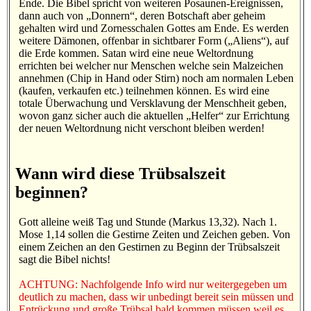
Ende. Die Bibel spricht von weiteren Posaunen-Ereignissen,
dann auch von „Donnern“, deren Botschaft aber geheim
gehalten wird und Zornesschalen Gottes am Ende. Es werden
weitere Dämonen, offenbar in sichtbarer Form („Aliens“), auf
die Erde kommen. Satan wird eine neue Weltordnung
errichten bei welcher nur Menschen welche sein Malzeichen
annehmen (Chip in Hand oder Stirn) noch am normalen Leben
(kaufen, verkaufen etc.) teilnehmen können. Es wird eine
totale Überwachung und Versklavung der Menschheit geben,
wovon ganz sicher auch die aktuellen „Helfer“ zur Errichtung
der neuen Weltordnung nicht verschont bleiben werden!
Wann wird diese Trübsalszeit
beginnen?
Gott alleine weiß Tag und Stunde (Markus 13,32). Nach 1.
Mose 1,14 sollen die Gestirne Zeiten und Zeichen geben. Von
einem Zeichen an den Gestirnen zu Beginn der Trübsalszeit
sagt die Bibel nichts!
ACHTUNG: Nachfolgende Info wird nur weitergegeben um
deutlich zu machen, dass wir unbedingt bereit sein müssen und
Entrückung und große Trübsal bald kommen müssen weil es