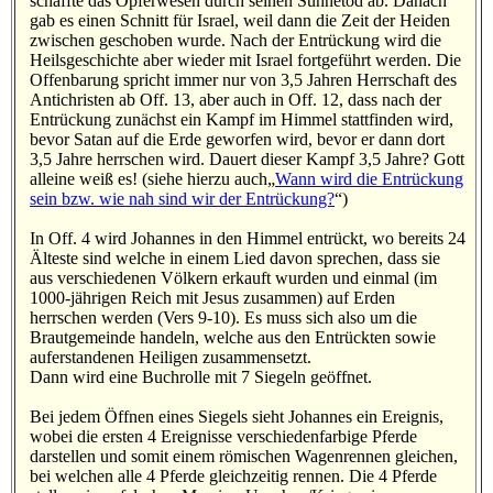
schaffte das Opferwesen durch seinen Sühnetod ab. Danach
gab es einen Schnitt für Israel, weil dann die Zeit der Heiden
zwischen geschoben wurde. Nach der Entrückung wird die
Heilsgeschichte aber wieder mit Israel fortgeführt werden. Die
Offenbarung spricht immer nur von 3,5 Jahren Herrschaft des
Antichristen ab Off. 13, aber auch in Off. 12, dass nach der
Entrückung zunächst ein Kampf im Himmel stattfinden wird,
bevor Satan auf die Erde geworfen wird, bevor er dann dort
3,5 Jahre herrschen wird. Dauert dieser Kampf 3,5 Jahre? Gott
alleine weiß es! (siehe hierzu auch„
Wann wird die Entrückung
sein bzw. wie nah sind wir der Entrückung?
“)
In Off. 4 wird Johannes in den Himmel entrückt, wo bereits 24
Älteste sind welche in einem Lied davon sprechen, dass sie
aus verschiedenen Völkern erkauft wurden und einmal (im
1000-jährigen Reich mit Jesus zusammen) auf Erden
herrschen werden (Vers 9-10). Es muss sich also um die
Brautgemeinde handeln, welche aus den Entrückten sowie
auferstandenen Heiligen zusammensetzt.
Dann wird eine Buchrolle mit 7 Siegeln geöffnet.
Bei jedem Öffnen eines Siegels sieht Johannes ein Ereignis,
wobei die ersten 4 Ereignisse verschiedenfarbige Pferde
darstellen und somit einem römischen Wagenrennen gleichen,
bei welchen alle 4 Pferde gleichzeitig rennen. Die 4 Pferde