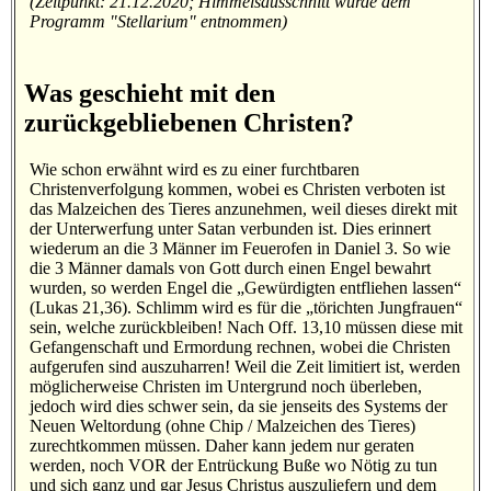
(Zeitpunkt: 21.12.2020; Himmelsausschnitt wurde dem
Programm "Stellarium" entnommen)
Was geschieht mit den
zurückgebliebenen Christen?
Wie schon erwähnt wird es zu einer furchtbaren
Christenverfolgung kommen, wobei es Christen verboten ist
das Malzeichen des Tieres anzunehmen, weil dieses direkt mit
der Unterwerfung unter Satan verbunden ist. Dies erinnert
wiederum an die 3 Männer im Feuerofen in Daniel 3. So wie
die 3 Männer damals von Gott durch einen Engel bewahrt
wurden, so werden Engel die „Gewürdigten entfliehen lassen“
(Lukas 21,36). Schlimm wird es für die „törichten Jungfrauen“
sein, welche zurückbleiben! Nach Off. 13,10 müssen diese mit
Gefangenschaft und Ermordung rechnen, wobei die Christen
aufgerufen sind auszuharren! Weil die Zeit limitiert ist, werden
möglicherweise Christen im Untergrund noch überleben,
jedoch wird dies schwer sein, da sie jenseits des Systems der
Neuen Weltordung (ohne Chip / Malzeichen des Tieres)
zurechtkommen müssen. Daher kann jedem nur geraten
werden, noch VOR der Entrückung Buße wo Nötig zu tun
und sich ganz und gar Jesus Christus auszuliefern und dem