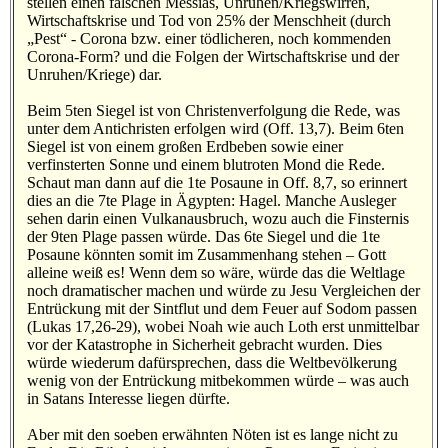
stellen einen falschen Messias, Unruhen/Kriegswirren,
Wirtschaftskrise und Tod von 25% der Menschheit (durch
„Pest“ - Corona bzw. einer tödlicheren, noch kommenden
Corona-Form? und die Folgen der Wirtschaftskrise und der
Unruhen/Kriege) dar.
Beim 5ten Siegel ist von Christenverfolgung die Rede, was
unter dem Antichristen erfolgen wird (Off. 13,7). Beim 6ten
Siegel ist von einem großen Erdbeben sowie einer
verfinsterten Sonne und einem blutroten Mond die Rede.
Schaut man dann auf die 1te Posaune in Off. 8,7, so erinnert
dies an die 7te Plage in Ägypten: Hagel. Manche Ausleger
sehen darin einen Vulkanausbruch, wozu auch die Finsternis
der 9ten Plage passen würde. Das 6te Siegel und die 1te
Posaune könnten somit im Zusammenhang stehen – Gott
alleine weiß es! Wenn dem so wäre, würde das die Weltlage
noch dramatischer machen und würde zu Jesu Vergleichen der
Entrückung mit der Sintflut und dem Feuer auf Sodom passen
(Lukas 17,26-29), wobei Noah wie auch Loth erst unmittelbar
vor der Katastrophe in Sicherheit gebracht wurden. Dies
würde wiederum dafürsprechen, dass die Weltbevölkerung
wenig von der Entrückung mitbekommen würde – was auch
in Satans Interesse liegen dürfte.
Aber mit den soeben erwähnten Nöten ist es lange nicht zu