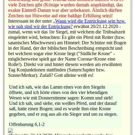
viele Zeichen gibt (Könige wurden damals angekündigt, das
exakte Eintreff-Datum war aber unbekannt. Ähnlich dürften
Zeichen nur Hinweise auf eine baldige Erfüllung sein)!
Interessant ist der unter „
Wann wird die Entrückung sein bzw.
wie nah sind wir der Entrückung?
erwähnt 20/21.12.2020 -
zumal, wenn wir das 1te Siegel, mit welchem die Trübsalszeit
eingeleitet wird, betrachten: Es gibt ein Pferd mit Reiter (bzw.
satanisches Mischwesen) am Himmel: Der Schütze mit Bogen
in der Hand, der der biblischen Beschreibung entspricht und
bei welchem sogar eine Krone liegt ("Südliche Krone" -
möglicherweise spielt gar der Name Corona=Krone eine
Rolle!). Direkt vor und hinter diesem werden am erwähnten
Tag Konjunktionen stattfinden (Saturn/Jupiter bzw.
Sonne/Merkur). Zufall? Gott alleine weiß es!
Und ich sah, wie das Lamm eines von den Siegeln
öffnete, und ich hörte eines von den vier lebendigen
Wesen wie mit Donnerstimme sagen: Komm und sieh!
Und ich sah, und siehe, ein weißes Pferd, und der darauf
saß, hatte einen Bogen; und es wurde ihm eine Krone
gegeben, und er zog aus als ein Sieger und um zu siegen.
Offenbarung 6,1-2