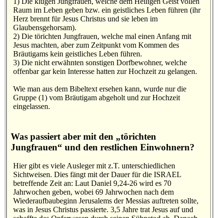
1) Die klugen Jungfrauen, welche dem Heiligen Geist vollen
Raum im Leben geben bzw. ein geistliches Leben führen (ihr
Herz brennt für Jesus Christus und sie leben im
Glaubensgehorsam).
2) Die törichten Jungfrauen, welche mal einen Anfang mit
Jesus machten, aber zum Zeitpunkt vom Kommen des
Bräutigams kein geistliches Leben führen.
3) Die nicht erwähnten sonstigen Dorfbewohner, welche
offenbar gar kein Interesse hatten zur Hochzeit zu gelangen.
Wie man aus dem Bibeltext ersehen kann, wurde nur die
Gruppe (1) vom Bräutigam abgeholt und zur Hochzeit
eingelassen.
Was passiert aber mit den „törichten
Jungfrauen“ und den restlichen Einwohnern?
Hier gibt es viele Ausleger mit z.T. unterschiedlichen
Sichtweisen. Dies fängt mit der Dauer für die ISRAEL
betreffende Zeit an: Laut Daniel 9,24-26 wird es 70
Jahrwochen geben, wobei 69 Jahrwochen nach dem
Wiederaufbaubeginn Jerusalems der Messias auftreten sollte,
was in Jesus Christus passierte. 3,5 Jahre trat Jesus auf und