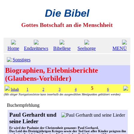
Die Bibel
Gottes Botschaft an die Menschheit
Home
Endzeitnews
Bibellese
Seelsorge
MENÜ
Sonstiges
Biographien, Erlebnisberichte
(Glaubens-Vorbilder)
5
Inhalt
1
2
3
4
6
(Mit obiger Navigationsleiste kann innerhalb des ausgewählten Menüpunktes geblättert werden)
Buchempfehlung
Paul Gerhardt und
seine Lieder
Er wird der Psalmist der Christenheit genannt: Paul Gerhard.
Das Leid des Dreizigjährigen Krieges sowie der Tod fast aller Kinder prägten ihn