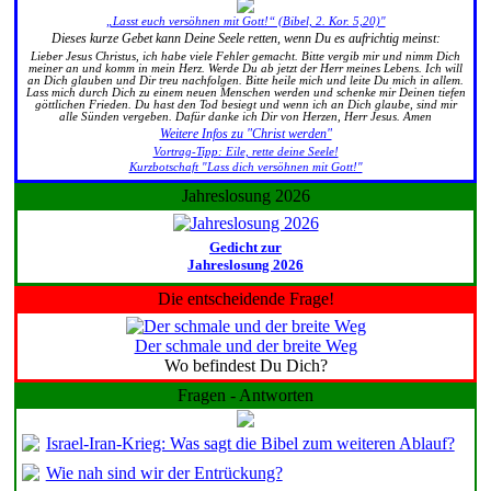
„Lasst euch versöhnen mit Gott!“ (Bibel, 2. Kor. 5,20)"
Dieses kurze Gebet kann Deine Seele retten, wenn Du es aufrichtig meinst:
Lieber Jesus Christus, ich habe viele Fehler gemacht. Bitte vergib mir und nimm Dich
meiner an und komm in mein Herz. Werde Du ab jetzt der Herr meines Lebens. Ich will
an Dich glauben und Dir treu nachfolgen. Bitte heile mich und leite Du mich in allem.
Lass mich durch Dich zu einem neuen Menschen werden und schenke mir Deinen tiefen
göttlichen Frieden. Du hast den Tod besiegt und wenn ich an Dich glaube, sind mir
alle Sünden vergeben. Dafür danke ich Dir von Herzen, Herr Jesus. Amen
Weitere Infos zu "Christ werden"
Vortrag-Tipp: Eile, rette deine Seele!
Kurzbotschaft "Lass dich versöhnen mit Gott!"
Jahreslosung 2026
Gedicht zur
Jahreslosung 2026
Die entscheidende Frage!
Der schmale und der breite Weg
Wo befindest Du Dich?
Fragen - Antworten
Israel-Iran-Krieg: Was sagt die Bibel zum weiteren Ablauf?
Wie nah sind wir der Entrückung?