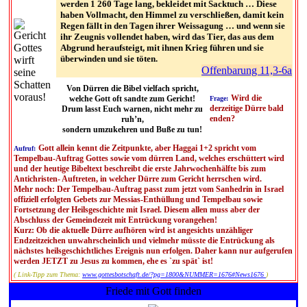
werden 1 260 Tage lang, bekleidet mit Sacktuch … Diese
haben Vollmacht, den Himmel zu verschließen, damit kein
Regen fällt in den Tagen ihrer Weissagung … und wenn sie
ihr Zeugnis vollendet haben, wird das Tier, das aus dem
Abgrund heraufsteigt, mit ihnen Krieg führen und sie
überwinden und sie töten.
Offenbarung 11,3-6a
Von Dürren die Bibel vielfach spricht,
Wird die
welche Gott oft sandte zum Gericht!
Frage:
derzeitige Dürre bald
Drum lasst Euch warnen, nicht mehr zu
enden?
ruh’n,
sondern umzukehren und Buße zu tun!
Gott allein kennt die Zeitpunkte, aber Haggai 1+2 spricht vom
Aufruf:
Tempelbau-Auftrag Gottes sowie vom dürren Land, welches erschüttert wird
und der heutige Bibeltext beschreibt die erste Jahrwochenhälfte bis zum
Antichristen- Auftreten, in welcher Dürre zum Gericht herrschen wird.
Mehr noch: Der Tempelbau-Auftrag passt zum jetzt vom Sanhedrin in Israel
offiziell erfolgten Gebets zur Messias-Enthüllung und Tempelbau sowie
Fortsetzung der Heilsgeschichte mit Israel. Diesem allen muss aber der
Abschluss der Gemeindezeit mit Entrückung vorangehen!
Kurz: Ob die aktuelle Dürre aufhören wird ist angesichts unzähliger
Endzeitzeichen unwahrscheinlich und vielmehr müsste die Entrückung als
nächstes heilsgeschichtliches Ereignis nun erfolgen. Daher kann nur aufgerufen
werden JETZT zu Jesus zu kommen, ehe es `zu spät` ist!
( Link-Tipp zum Thema:
www.gottesbotschaft.de/?pg=1800&NUMMER=1676#News1676
)
Friede mit Gott finden