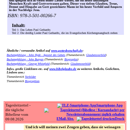
und spiegeln sich in vielen seiner Lieder wieder, die bis heute unzähligen
Menschen Kraft und Gottvertrauen gaben. Dieser von tiefem Glauben, Treue,
Demut und Hingabe an Gott gezeichnete Mann ist bis heute Vorbild und Ansporn
in der Nachfolge Jesu.
ISBN: 978-3-501-00266-7
Inhalt:
Teil 1: Das Leben Paul Gerhardts
Teil 2: Die dreißig Lieder Paul Gerhardts, die im Evangelischen Kirchengesangbuch stehen
Ähnliche / verwandte Artikel auf
www.gottesbotschaft.de
:
Buchempfehlung - John Hyde - Apostel des Gebets
(Themenbereich:
Glaubensvorbild
)
Buchempfehlung - John Bunyan
(Themenbereich:
Biographie
)
Buchempfehlung - George Whitefield
(Themenbereich:
Glaubensvorbild
)
Infos, große Linklisten etc. auf
www.bibelglaube.de
zu weiteren Artikeln, Gedichten,
Liedern usw.:
Themenbereich
Vorbilder
Themenbereich
Biographien
Tagesleitzettel -
Smartphone-App
die tägliche
Bibellese vom
EMail-Abo.
Druck
09.08.2026
Und ich will meinen zwei Zeugen geben, dass sie weissagen