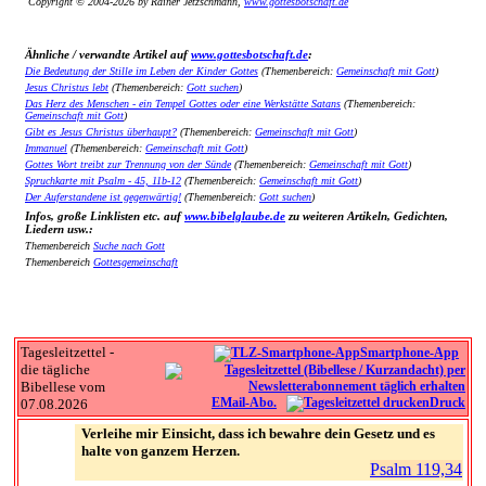
Copyright © 2004-2026 by Rainer Jetzschmann,
www.gottesbotschaft.de
Ähnliche / verwandte Artikel auf
www.gottesbotschaft.de
:
Die Bedeutung der Stille im Leben der Kinder Gottes
(Themenbereich:
Gemeinschaft mit Gott
)
Jesus Christus lebt
(Themenbereich:
Gott suchen
)
Das Herz des Menschen - ein Tempel Gottes oder eine Werkstätte Satans
(Themenbereich:
Gemeinschaft mit Gott
)
Gibt es Jesus Christus überhaupt?
(Themenbereich:
Gemeinschaft mit Gott
)
Immanuel
(Themenbereich:
Gemeinschaft mit Gott
)
Gottes Wort treibt zur Trennung von der Sünde
(Themenbereich:
Gemeinschaft mit Gott
)
Spruchkarte mit Psalm - 45, 11b-12
(Themenbereich:
Gemeinschaft mit Gott
)
Der Auferstandene ist gegenwärtig!
(Themenbereich:
Gott suchen
)
Infos, große Linklisten etc. auf
www.bibelglaube.de
zu weiteren Artikeln, Gedichten,
Liedern usw.:
Themenbereich
Suche nach Gott
Themenbereich
Gottesgemeinschaft
Tagesleitzettel -
Smartphone-App
die tägliche
Bibellese vom
EMail-Abo.
Druck
07.08.2026
Verleihe mir Einsicht, dass ich bewahre dein Gesetz und es
halte von ganzem Herzen.
Psalm 119,34