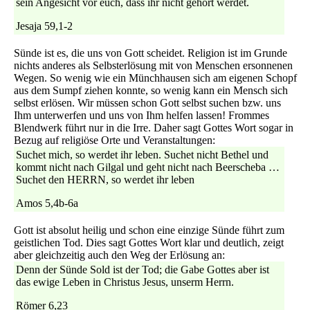
sein Angesicht vor euch, dass ihr nicht gehört werdet.
Jesaja 59,1-2
Sünde ist es, die uns von Gott scheidet. Religion ist im Grunde
nichts anderes als Selbsterlösung mit von Menschen ersonnenen
Wegen. So wenig wie ein Münchhausen sich am eigenen Schopf
aus dem Sumpf ziehen konnte, so wenig kann ein Mensch sich
selbst erlösen. Wir müssen schon Gott selbst suchen bzw. uns
Ihm unterwerfen und uns von Ihm helfen lassen! Frommes
Blendwerk führt nur in die Irre. Daher sagt Gottes Wort sogar in
Bezug auf religiöse Orte und Veranstaltungen:
Suchet mich, so werdet ihr leben. Suchet nicht Bethel und
kommt nicht nach Gilgal und geht nicht nach Beerscheba …
Suchet den HERRN, so werdet ihr leben
Amos 5,4b-6a
Gott ist absolut heilig und schon eine einzige Sünde führt zum
geistlichen Tod. Dies sagt Gottes Wort klar und deutlich, zeigt
aber gleichzeitig auch den Weg der Erlösung an:
Denn der Sünde Sold ist der Tod; die Gabe Gottes aber ist
das ewige Leben in Christus Jesus, unserm Herrn.
Römer 6,23