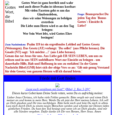
Gottes Wort ist ganz herrlich und wahr
und auch dieser Psalm ist überaus kostbar:
Mit vielen Facetten geht es um das
Beanspruchst Du
Glaubensleben,
Frage:
jeden Tag den `Bonus
dass wir seine Weisungen zu befolgen
Gottes`: Einsicht &
erstreben
Liebe?
Die Liebe zum Herrn wird es an den Tag
bringen:
Wer Sein Wort lebt, wird Gottes Ehre
besingen!
Psalm 119 ist ein ergreifendes Loblied auf Gottes Gesetz
Zum Nachdenken:
(Weisungen). Das Gesetz (AT) verlangt: `Du sollst!` (aus Pflicht heraus). Die
Gnade (NT) sagt: `Ich möchte ...!` (aus Liebe heraus).
Genau das tat Jesus für uns. Aus Liebe gab ER SEIN LEBEN, um uns zu
erlösen und in uns SEIN unfehlbares Wort zur Einsicht zu bringen - um
dauerhafte Hilfe, Halt und Hoffnung in uns zu entfalten! In der Guten
Nachricht Bibel (GNB) hört sich der obige Vers so an: `Gib mir genug Verstand
für dein Gesetz; von ganzem Herzen will ich darauf hören.`
Friede mit Gott finden
„Lasst euch versöhnen mit Gott!“ (Bibel, 2. Kor. 5,20)"
Dieses kurze Gebet kann Deine Seele retten, wenn Du es aufrichtig meinst:
Lieber Jesus Christus, ich habe viele Fehler gemacht. Bitte vergib mir und nimm Dich
meiner an und komm in mein Herz. Werde Du ab jetzt der Herr meines Lebens. Ich will
an Dich glauben und Dir treu nachfolgen. Bitte heile mich und leite Du mich in allem.
Lass mich durch Dich zu einem neuen Menschen werden und schenke mir Deinen tiefen
göttlichen Frieden. Du hast den Tod besiegt und wenn ich an Dich glaube, sind mir
alle Sünden vergeben. Dafür danke ich Dir von Herzen, Herr Jesus. Amen