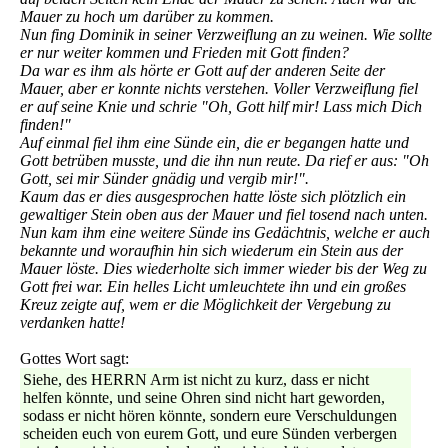
Mauer zu hoch um darüber zu kommen.
Nun fing Dominik in seiner Verzweiflung an zu weinen. Wie sollte
er nur weiter kommen und Frieden mit Gott finden?
Da war es ihm als hörte er Gott auf der anderen Seite der
Mauer, aber er konnte nichts verstehen. Voller Verzweiflung fiel
er auf seine Knie und schrie "Oh, Gott hilf mir! Lass mich Dich
finden!"
Auf einmal fiel ihm eine Sünde ein, die er begangen hatte und
Gott betrüben musste, und die ihn nun reute. Da rief er aus: "Oh
Gott, sei mir Sünder gnädig und vergib mir!".
Kaum das er dies ausgesprochen hatte löste sich plötzlich ein
gewaltiger Stein oben aus der Mauer und fiel tosend nach unten.
Nun kam ihm eine weitere Sünde ins Gedächtnis, welche er auch
bekannte und woraufhin hin sich wiederum ein Stein aus der
Mauer löste. Dies wiederholte sich immer wieder bis der Weg zu
Gott frei war. Ein helles Licht umleuchtete ihn und ein großes
Kreuz zeigte auf, wem er die Möglichkeit der Vergebung zu
verdanken hatte!
Gottes Wort sagt:
Siehe, des HERRN Arm ist nicht zu kurz, dass er nicht
helfen könnte, und seine Ohren sind nicht hart geworden,
sodass er nicht hören könnte, sondern eure Verschuldungen
scheiden euch von eurem Gott, und eure Sünden verbergen