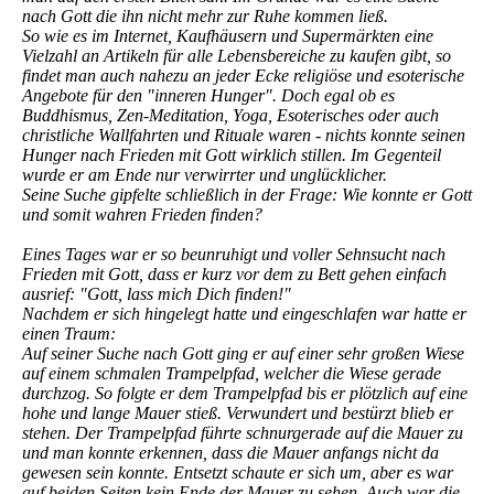
nach Gott die ihn nicht mehr zur Ruhe kommen ließ.
So wie es im Internet, Kaufhäusern und Supermärkten eine
Vielzahl an Artikeln für alle Lebensbereiche zu kaufen gibt, so
findet man auch nahezu an jeder Ecke religiöse und esoterische
Angebote für den "inneren Hunger". Doch egal ob es
Buddhismus, Zen-Meditation, Yoga, Esoterisches oder auch
christliche Wallfahrten und Rituale waren - nichts konnte seinen
Hunger nach Frieden mit Gott wirklich stillen. Im Gegenteil
wurde er am Ende nur verwirrter und unglücklicher.
Seine Suche gipfelte schließlich in der Frage: Wie konnte er Gott
und somit wahren Frieden finden?
Eines Tages war er so beunruhigt und voller Sehnsucht nach
Frieden mit Gott, dass er kurz vor dem zu Bett gehen einfach
ausrief: "Gott, lass mich Dich finden!"
Nachdem er sich hingelegt hatte und eingeschlafen war hatte er
einen Traum:
Auf seiner Suche nach Gott ging er auf einer sehr großen Wiese
auf einem schmalen Trampelpfad, welcher die Wiese gerade
durchzog. So folgte er dem Trampelpfad bis er plötzlich auf eine
hohe und lange Mauer stieß. Verwundert und bestürzt blieb er
stehen. Der Trampelpfad führte schnurgerade auf die Mauer zu
und man konnte erkennen, dass die Mauer anfangs nicht da
gewesen sein konnte. Entsetzt schaute er sich um, aber es war
auf beiden Seiten kein Ende der Mauer zu sehen. Auch war die