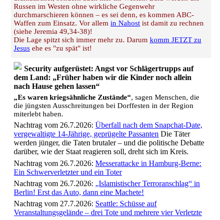
Russen im Westen ohne wirkliche Gegenwehr
durchmarschieren können – es sei denn, es kommen ABC-
Waffen zum Einsatz. Vor allem
in Nahost
ist damit zu rechnen
(siehe Jeremia 49,34-38)!
Die Lage spitzt sich immer mehr zu. Darum
komm JETZT zu
Jesus
ehe es "zu spät" ist!
Security aufgerüstet: Angst vor Schlägertrupps auf
dem Land: „Früher haben wir die Kinder noch allein
nach Hause gehen lassen“
„Es waren kriegsähnliche Zustände“
, sagen Menschen, die
die jüngsten Ausschreitungen bei Dorffesten in der Region
miterlebt haben.
Nachtrag vom 26.7.2026:
Überfall nach dem Snapchat-Date,
vergewaltigte 14-Jährige, geprügelte Passanten
Die Täter
werden jünger, die Taten brutaler – und die politische Debatte
darüber, wie der Staat reagieren soll, dreht sich im Kreis.
Nachtrag vom 26.7.2026:
Messerattacke in Hamburg-Berne:
Ein Schwerverletzter und ein Toter
Nachtrag vom 26.7.2026:
„Islamistischer Terroranschlag“ in
Berlin! Erst das Auto, dann eine Machete!
Nachtrag vom 27.7.2026:
Seattle: Schüsse auf
Veranstaltungsgelände – drei Tote und mehrere vier Verletzte