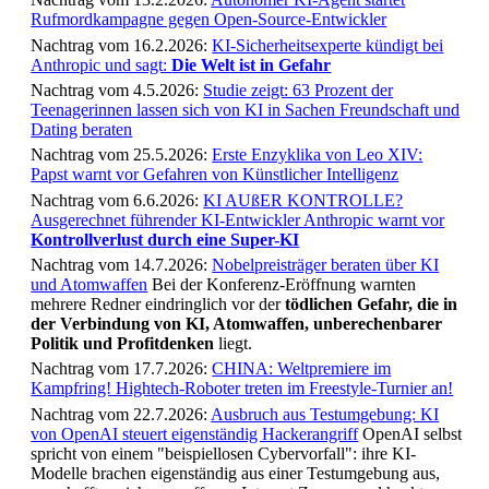
Rufmordkampagne gegen Open-Source-Entwickler
Nachtrag vom 16.2.2026:
KI-Sicherheitsexperte kündigt bei
Anthropic und sagt:
Die Welt ist in Gefahr
Nachtrag vom 4.5.2026:
Studie zeigt: 63 Prozent der
Teenagerinnen lassen sich von KI in Sachen Freundschaft und
Dating beraten
Nachtrag vom 25.5.2026:
Erste Enzyklika von Leo XIV:
Papst warnt vor Gefahren von Künstlicher Intelligenz
Nachtrag vom 6.6.2026:
KI AUßER KONTROLLE?
Ausgerechnet führender KI-Entwickler Anthropic warnt vor
Kontrollverlust durch eine Super-KI
Nachtrag vom 14.7.2026:
Nobelpreisträger beraten über KI
und Atomwaffen
Bei der Konferenz-Eröffnung warnten
mehrere Redner eindringlich vor der
tödlichen Gefahr, die in
der Verbindung von KI, Atomwaffen, unberechenbarer
Politik und Profitdenken
liegt.
Nachtrag vom 17.7.2026:
CHINA: Weltpremiere im
Kampfring! Hightech-Roboter treten im Freestyle-Turnier an!
Nachtrag vom 22.7.2026:
Ausbruch aus Testumgebung: KI
von OpenAI steuert eigenständig Hackerangriff
OpenAI selbst
spricht von einem "beispiellosen Cybervorfall": ihre KI-
Modelle brachen eigenständig aus einer Testumgebung aus,