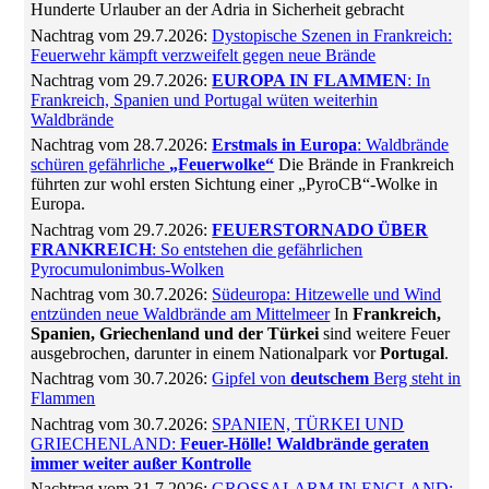
Hunderte Urlauber an der Adria in Sicherheit gebracht
Nachtrag vom 29.7.2026:
Dystopische Szenen in Frankreich:
Feuerwehr kämpft verzweifelt gegen neue Brände
Nachtrag vom 29.7.2026:
EUROPA IN FLAMMEN
: In
Frankreich, Spanien und Portugal wüten weiterhin
Waldbrände
Nachtrag vom 28.7.2026:
Erstmals in Europa
: Waldbrände
schüren gefährliche
„Feuerwolke“
Die Brände in Frankreich
führten zur wohl ersten Sichtung einer „PyroCB“-Wolke in
Europa.
Nachtrag vom 29.7.2026:
FEUERSTORNADO ÜBER
FRANKREICH
: So entstehen die gefährlichen
Pyrocumulonimbus-Wolken
Nachtrag vom 30.7.2026:
Südeuropa: Hitzewelle und Wind
entzünden neue Waldbrände am Mittelmeer
In
Frankreich,
Spanien, Griechenland und der Türkei
sind weitere Feuer
ausgebrochen, darunter in einem Nationalpark vor
Portugal
.
Nachtrag vom 30.7.2026:
Gipfel von
deutschem
Berg steht in
Flammen
Nachtrag vom 30.7.2026:
SPANIEN, TÜRKEI UND
GRIECHENLAND:
Feuer-Hölle! Waldbrände geraten
immer weiter außer Kontrolle
Nachtrag vom 31.7.2026:
GROSSALARM IN ENGLAND: