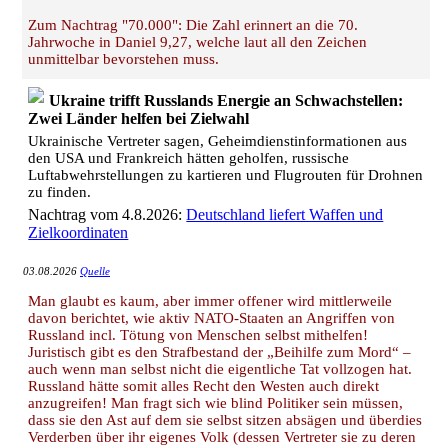
Zum Nachtrag "70.000": Die Zahl erinnert an die 70.
Jahrwoche in Daniel 9,27, welche laut all den Zeichen
unmittelbar bevorstehen muss.
Ukraine trifft Russlands Energie an Schwachstellen:
Zwei Länder helfen bei Zielwahl
Ukrainische Vertreter sagen, Geheimdienstinformationen aus
den USA und Frankreich hätten geholfen, russische
Luftabwehrstellungen zu kartieren und Flugrouten für Drohnen
zu finden.
Nachtrag vom 4.8.2026:
Deutschland liefert Waffen und
Zielkoordinaten
03.08.2026
Quelle
Man glaubt es kaum, aber immer offener wird mittlerweile
davon berichtet, wie aktiv NATO-Staaten an Angriffen von
Russland incl. Tötung von Menschen selbst mithelfen!
Juristisch gibt es den Strafbestand der „Beihilfe zum Mord“ –
auch wenn man selbst nicht die eigentliche Tat vollzogen hat.
Russland hätte somit alles Recht den Westen auch direkt
anzugreifen! Man fragt sich wie blind Politiker sein müssen,
dass sie den Ast auf dem sie selbst sitzen absägen und überdies
Verderben über ihr eigenes Volk (dessen Vertreter sie zu deren