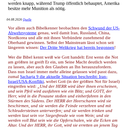
werden knapp, während Trump öffentlich behauptet, Amerika
besitze mehr Munition als nötig.
04.08.2026
Quelle
Vor allem auch Bibelkenner beobachten den
Schwund der US-
Abwehrsysteme
genau, weil damit Iran, Russland, China,
Nordkorea und alle mit ihnen Verbündete zunehmend die
Oberhand gewinnen. Selbst der Mainstream lässt schon seit
längerem wissen:
Der Dritte Weltkrieg hat bereits begonnen
!
Wer die Bibel kennt weiß wie Gott handelt: Erst wenn die Not
am größten ist greift Er ein, um Seine Macht deutlich werden
zu lassen, aber auch den Glauben an Ihn herauszufordern.
Dass nun Israel immer mehr alleine gelassen wird passt dazu,
zumal
Sacharja 9 die aktuelle Situation beschreibt: Iran-
Israel/USA-Konflikt
, wobei Gott (in der größten Not für Israel)
eingreifen wird:
„Und der HERR wird über ihnen erscheinen,
und sein Pfeil wird ausfahren wie ein Blitz; und GOTT, der
Herr, wird in die Posaune stoßen und einherfahren in den
Stürmen des Südens. Der HERR der Heerscharen wird sie
beschirmen, und sie werden die Feinde verzehren und mit
Schleudersteinen unterwerfen; und sie werden trinken und
werden laut sein vor Siegesfreude wie vom Wein; und sie
werden voll Blut sein wie die Opferschalen, wie die Ecken am
Altar. Und der HERR, ihr Gott, wird sie erretten an jenem Tag