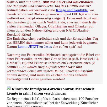
Himmel und auf Erden:
Blut und Feuer und Rauchsäulen
...
ehe der große und schreckliche Tag des HERRN kommt“
.
Aktuell haben wir weltweit viele
Kriege und Konflikte
, wo
bereits schon viel Blut vergossen wird (laut Off. 6,4 wird dies
weltweit noch explosionsartig steigen!). Feuer und damit auch
Rauchsäulen gibt es durch Waldbrände, aber auch durch die
vielen brennenden Öllager, Ölraffinerien und Öltanker vor
allem durch den Nahost-Krieg und den NATO/Ukraine-
Russland-Krieg!
Die Endzeitzeichen verdichten sich und der Zorngerichts-Tag
des HERRN rückt immer näher und kann jederzeit beginnen.
Darum
komm JETZT zu Jesus
ehe es "zu spät" ist!
Nachtrag zur Feuerwolke: Mehrfach steht spricht die Bibel von
einer Feuerwolke, in welcher Gott selbst ist (z.B. Hesekiel 1,4;
4 Mose 9,16) und Feuer ist überdies ein Gerichtszeichen (2
Samuel 22,9:
Rauch stieg auf von seiner Nase und
verzehrendes Feuer aus seinem Mund; Feuersglut sprühte
daraus hervor
) und muss als Zeichen für das nahende
Endzeitgericht Gottes gesehen werden!
Künstliche Intelligenz-Forscher warnt: Menschheit
könnte in zehn Jahren verschwinden
Zu Beginn eines KI-Gipfels in Paris haben rund 100 Forscher
vor einem „Kontrollverlust“ bei der Entwicklung Künstlicher
Intelligenz (KI) gewarnt.