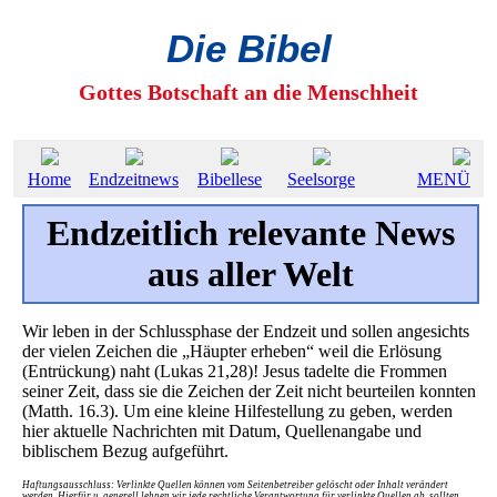
Die Bibel
Gottes Botschaft an die Menschheit
Home
Endzeitnews
Bibellese
Seelsorge
MENÜ
Endzeitlich relevante News
aus aller Welt
Wir leben in der Schlussphase der Endzeit und sollen angesichts
der vielen Zeichen die „Häupter erheben“ weil die Erlösung
(Entrückung) naht (Lukas 21,28)! Jesus tadelte die Frommen
seiner Zeit, dass sie die Zeichen der Zeit nicht beurteilen konnten
(Matth. 16.3). Um eine kleine Hilfestellung zu geben, werden
hier aktuelle Nachrichten mit Datum, Quellenangabe und
biblischem Bezug aufgeführt.
Haftungsausschluss: Verlinkte Quellen können vom Seitenbetreiber gelöscht oder Inhalt verändert
werden. Hierfür u. generell lehnen wir jede rechtliche Verantwortung für verlinkte Quellen ab, sollten