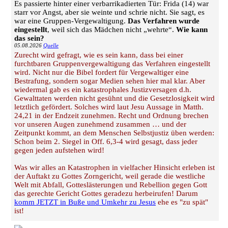
Es passierte hinter einer verbarrikadierten Tür: Frida (14) war
starr vor Angst, aber sie weinte und schrie nicht. Sie sagt, es
war eine Gruppen-Vergewaltigung.
Das Verfahren wurde
eingestellt
, weil sich das Mädchen nicht „wehrte“.
Wie kann
das sein?
05.08.2026
Quelle
Zurecht wird gefragt, wie es sein kann, dass bei einer
furchtbaren Gruppenvergewaltigung das Verfahren eingestellt
wird. Nicht nur die Bibel fordert für Vergewaltiger eine
Bestrafung, sondern sogar Medien sehen hier mal klar. Aber
wiedermal gab es ein katastrophales Justizversagen d.h.
Gewalttaten werden nicht gesühnt und die Gesetzlosigkeit wird
letztlich gefördert. Solches wird laut Jesu Aussage in Matth.
24,21 in der Endzeit zunehmen. Recht und Ordnung brechen
vor unseren Augen zunehmend zusammen … und der
Zeitpunkt kommt, an dem Menschen Selbstjustiz üben werden:
Schon beim 2. Siegel in Off. 6,3-4 wird gesagt, dass jeder
gegen jeden aufstehen wird!
Was wir alles an Katastrophen in vielfacher Hinsicht erleben ist
der Auftakt zu Gottes Zorngericht, weil gerade die westliche
Welt mit Abfall, Gotteslästerungen und Rebellion gegen Gott
das gerechte Gericht Gottes geradezu herbeirufen! Darum
komm JETZT in Buße und Umkehr zu Jesus
ehe es "zu spät"
ist!