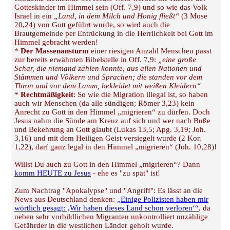
Gotteskinder im Himmel sein (Off. 7,9) und so wie das Volk
Israel in ein
„Land, in dem Milch und Honig fließt“
(3 Mose
20,24) von Gott geführt wurde, so wird auch die
Brautgemeinde per Entrückung in die Herrlichkeit bei Gott im
Himmel gebracht werden!
*
Der Massenansturm
einer riesigen Anzahl Menschen passt
zur bereits erwähnten Bibelstelle in Off. 7,9:
„eine große
Schar, die niemand zählen konnte, aus allen Nationen und
Stämmen und Völkern und Sprachen; die standen vor dem
Thron und vor dem Lamm, bekleidet mit weißen Kleidern“
*
Rechtmäßigkeit
: So wie die Migration illegal ist, so haben
auch wir Menschen (da alle sündigen; Römer 3,23) kein
Anrecht zu Gott in den Himmel „migrieren“ zu dürfen. Doch
Jesus nahm die Sünde am Kreuz auf sich und wer nach Buße
und Bekehrung an Gott glaubt (Lukas 13,5; Apg. 3,19; Joh.
3,16) und mit dem Heiligen Geist versiegelt wurde (2 Kor.
1,22), darf ganz legal in den Himmel „migrieren“ (Joh. 10,28)!
Willst Du auch zu Gott in den Himmel „migrieren“? Dann
komm HEUTE zu Jesus
- ehe es "zu spät" ist!
Zum Nachtrag "Apokalypse" und "Angriff": Es lässt an die
News aus Deutschland denken:
„Einige Polizisten haben mir
wörtlich gesagt: ‚Wir haben dieses Land schon verloren‘“
, da
neben sehr vorbildlichen Migranten unkontrolliert unzählige
Gefährder in die westlichen Länder geholt wurde.