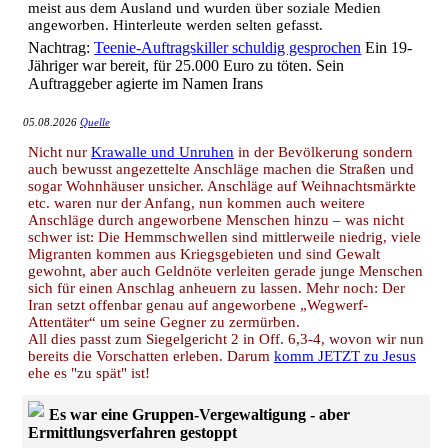
meist aus dem Ausland und wurden über soziale Medien
angeworben. Hinterleute werden selten gefasst.
Nachtrag:
Teenie-Auftragskiller schuldig gesprochen
Ein 19-
Jähriger war bereit, für 25.000 Euro zu töten. Sein
Auftraggeber agierte im Namen Irans
05.08.2026
Quelle
Nicht nur
Krawalle und Unruhen
in der Bevölkerung sondern
auch bewusst angezettelte Anschläge machen die Straßen und
sogar Wohnhäuser unsicher. Anschläge auf Weihnachtsmärkte
etc. waren nur der Anfang, nun kommen auch weitere
Anschläge durch angeworbene Menschen hinzu – was nicht
schwer ist: Die Hemmschwellen sind mittlerweile niedrig, viele
Migranten kommen aus Kriegsgebieten und sind Gewalt
gewohnt, aber auch Geldnöte verleiten gerade junge Menschen
sich für einen Anschlag anheuern zu lassen. Mehr noch: Der
Iran setzt offenbar genau auf angeworbene „Wegwerf-
Attentäter“ um seine Gegner zu zermürben.
All dies passt zum Siegelgericht 2 in Off. 6,3-4, wovon wir nun
bereits die Vorschatten erleben. Darum
komm JETZT zu Jesus
ehe es "zu spät" ist!
Es war eine Gruppen-Vergewaltigung - aber
Ermittlungsverfahren gestoppt