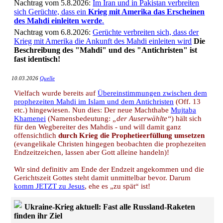
Nachtrag vom 5.8.2026:
Im Iran und in Pakistan verbreiten
sich Gerüchte, dass ein
Krieg mit Amerika das Erscheinen
des Mahdi einleiten werde
.
Nachtrag vom 6.8.2026:
Gerüchte verbreiten sich, dass der
Krieg mit Amerika die Ankunft des Mahdi einleiten wird
Die
Beschreibung des "Mahdi" und des "Antichristen" ist
fast identisch!
10.03.2026
Quelle
Vielfach wurde bereits auf
Übereinstimmungen zwischen dem
prophezeiten Mahdi im Islam und dem Antichristen
(Off. 13
etc.) hingewiesen. Nun dies: Der neue Machthabe
Mujtaba
Khamenei
(Namensbedeutung:
„der Auserwählte“
) hält sich
für den Wegbereiter des Mahdis - und will damit ganz
offensichtlich
durch Krieg die Prophetieerfüllung umsetzen
(evangelikale Christen hingegen beobachten die prophezeiten
Endzeitzeichen, lassen aber Gott alleine handeln)!
Wir sind definitiv am Ende der Endzeit angekommen und die
Gerichtszeit Gottes steht damit unmittelbar bevor. Darum
komm JETZT zu Jesus
, ehe es „zu spät“ ist!
Ukraine-Krieg aktuell: Fast alle Russland-Raketen
finden ihr Ziel