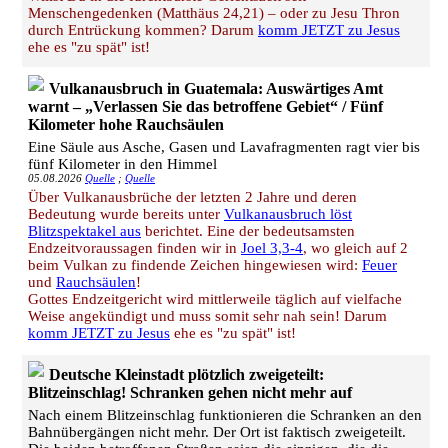
Menschengedenken (Matthäus 24,21) – oder zu Jesu Thron
durch Entrückung kommen? Darum
komm JETZT zu Jesus
ehe es "zu spät" ist!
Vulkanausbruch in Guatemala: Auswärtiges Amt
warnt – „Verlassen Sie das betroffene Gebiet“ / Fünf
Kilometer hohe Rauchsäulen
Eine Säule aus Asche, Gasen und Lavafragmenten ragt vier bis
fünf Kilometer in den Himmel
05.08.2026
Quelle
;
Quelle
Über Vulkanausbrüche der letzten 2 Jahre und deren
Bedeutung wurde bereits unter
Vulkanausbruch löst
Blitzspektakel aus
berichtet. Eine der bedeutsamsten
Endzeitvoraussagen finden wir in
Joel 3,3-4
, wo gleich auf 2
beim Vulkan zu findende Zeichen hingewiesen wird:
Feuer
und
Rauchsäulen
!
Gottes Endzeitgericht wird mittlerweile täglich auf vielfache
Weise angekündigt und muss somit sehr nah sein! Darum
komm JETZT zu Jesus
ehe es "zu spät" ist!
Deutsche Kleinstadt plötzlich zweigeteilt:
Blitzeinschlag! Schranken gehen nicht mehr auf
Nach einem Blitzeinschlag funktionieren die Schranken an den
Bahnübergängen nicht mehr. Der Ort ist faktisch zweigeteilt.