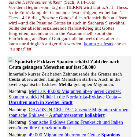
als die Herde seines Volkes“
(Sach. 9,14-16a)
Vor dem Beginn vom Tag des HERRN wird laut u.A. 1. Thess.
5 die Entrückung der Gemeinde Jesu erfolgen, wobei laut 1.
Thess. 4,16 die
„Posaune Gottes“
dies offensichtlich auslösen
wird –und die Posaune Gottes ist auch in Sacharja 9 erwähnt.
Sollte der absolut eskalierende Nahost-Krieg mit Gottes
Eingreifen, nachdem er in die Posaune stieß, somit die
Entrückung auslösen? Gott ganz alleine weiß dies, aber es
kann nur dringlich aufgerufen werden:
komm zu Jesus
ehe es
"zu spät" ist!
Spanische Exklave: Spanien schätzt Zahl der nach
Ceuta gelangten Menschen auf fast 50.000
Innerhalb kurzer Zeit haben Zehntausende die Grenze nach
Ceuta
überwunden. Einige Menschen starben. Auch in die
zweite spanische Exklave
Melilla
gelangten Migranten.
Nachtrag:
Mehr als 40.000 Migranten überqueren Grenze:
Spanien schickt Militär in die Nordafrika-Exklave Ceuta –
Unruhen auch in zweiter Stadt
Nachtrag:
CHAOS IN CEUTA: Tausende Migranten stürmen
spanische Enklave – Aufnahmezentren
kollabiert
Nachtrag:
Spanische Exklave Ceuta: Frankreich und Italien
verstärken ihre Grenzkontrollen
Nachtrag:
49.000 Migranten überrennen Ceuta:
Spaniens