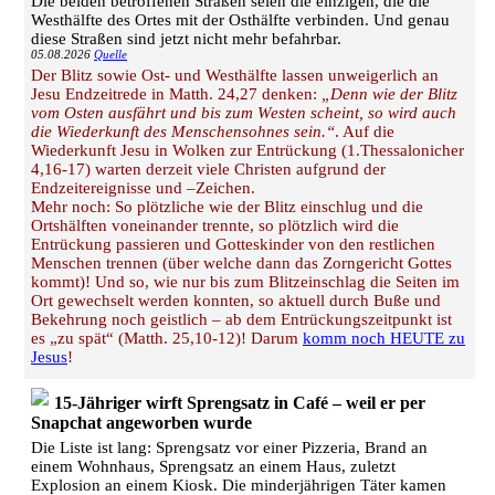
Die beiden betroffenen Straßen seien die einzigen, die die
Westhälfte des Ortes mit der Osthälfte verbinden. Und genau
diese Straßen sind jetzt nicht mehr befahrbar.
05.08.2026
Quelle
Der Blitz sowie Ost- und Westhälfte lassen unweigerlich an
Jesu Endzeitrede in Matth. 24,27 denken:
„Denn wie der Blitz
vom Osten ausfährt und bis zum Westen scheint, so wird auch
die Wiederkunft des Menschensohnes sein.“
. Auf die
Wiederkunft Jesu in Wolken zur Entrückung (1.Thessalonicher
4,16-17) warten derzeit viele Christen aufgrund der
Endzeitereignisse und –Zeichen.
Mehr noch: So plötzliche wie der Blitz einschlug und die
Ortshälften voneinander trennte, so plötzlich wird die
Entrückung passieren und Gotteskinder von den restlichen
Menschen trennen (über welche dann das Zorngericht Gottes
kommt)! Und so, wie nur bis zum Blitzeinschlag die Seiten im
Ort gewechselt werden konnten, so aktuell durch Buße und
Bekehrung noch geistlich – ab dem Entrückungszeitpunkt ist
es „zu spät“ (Matth. 25,10-12)! Darum
komm noch HEUTE zu
Jesus
!
15-Jähriger wirft Sprengsatz in Café – weil er per
Snapchat angeworben wurde
Die Liste ist lang: Sprengsatz vor einer Pizzeria, Brand an
einem Wohnhaus, Sprengsatz an einem Haus, zuletzt
Explosion an einem Kiosk. Die minderjährigen Täter kamen