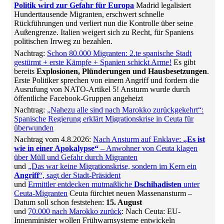
Politik wird zur Gefahr für Europa
Madrid legalisiert
Hunderttausende Migranten, erschwert schnelle
Rückführungen und verliert nun die Kontrolle über seine
Außengrenze. Italien weigert sich zu Recht, für Spaniens
politischen Irrweg zu bezahlen.
Nachtrag:
Schon 80.000 Migranten: 2.te spanische Stadt
gestürmt + erste Kämpfe + Spanien schickt Arme!
Es gibt
bereits
Explosionen, Plünderungen und Hausbesetzungen
.
Erste Politiker sprechen von einem Angriff und fordern die
Ausrufung von NATO-Artikel 5! Ansturm wurde durch
öffentliche Facebook-Gruppen angeheizt
Nachtrag:
„Nahezu alle sind nach Marokko zurückgekehrt“:
Spanische Regierung erklärt Migrationskrise in Ceuta für
überwunden
Nachtrag vom 4.8.2026:
Nach Ansturm auf Enklave:
„Es ist
wie in einer Apokalypse“
– Anwohner von Ceuta klagen
über Müll und Gefahr durch Migranten
und
„Das war keine Migrationskrise, sondern im Kern ein
Angriff
“, sagt der Stadt-Präsident
und
Ermittler entdecken mutmaßliche
Dschihadisten
unter
Ceuta-Migranten
Ceuta fürchtet neuen Massenansturm –
Datum soll schon feststehen:
15. August
und
70.000 nach Marokko zurück
: Nach Ceuta: EU-
Innenminister wollen Frühwarnsysteme entwickeln