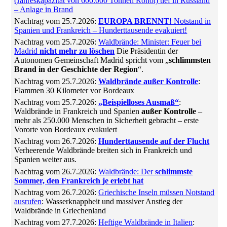
(Jahreskapazität von 600.000 Tonnen Rohöl) tief in Russland
– Anlage in Brand
Nachtrag vom 25.7.2026:
EUROPA BRENNT!
Notstand in
Spanien und Frankreich – Hunderttausende evakuiert!
Nachtrag vom 25.7.2026:
Waldbrände: Minister: Feuer bei
Madrid
nicht mehr zu löschen
Die Präsidentin der
Autonomen Gemeinschaft Madrid spricht vom „
schlimmsten
Brand in der Geschichte der Region
“.
Nachtrag vom 25.7.2026:
Waldbrände außer Kontrolle
:
Flammen 30 Kilometer vor Bordeaux
Nachtrag vom 25.7.2026:
„Beispielloses Ausmaß“
:
Waldbrände in Frankreich und Spanien
außer Kontrolle
–
mehr als 250.000 Menschen in Sicherheit gebracht – erste
Vororte von Bordeaux evakuiert
Nachtrag vom 26.7.2026:
Hunderttausende auf der Flucht
Verheerende Waldbrände breiten sich in Frankreich und
Spanien weiter aus.
Nachtrag vom 26.7.2026:
Waldbrände: Der
schlimmste
Sommer, den Frankreich je erlebt hat
Nachtrag vom 26.7.2026:
Griechische Inseln müssen Notstand
ausrufen
: Wasserknappheit und massiver Anstieg der
Waldbrände in Griechenland
Nachtrag vom 27.7.2026:
Heftige Waldbrände in Italien
: