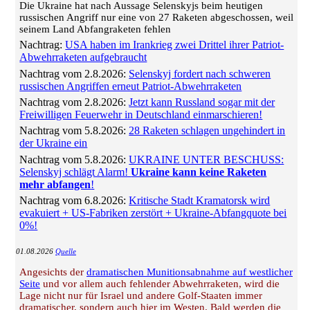
Die Ukraine hat nach Aussage Selenskyjs beim heutigen
russischen Angriff nur eine von 27 Raketen abgeschossen, weil
seinem Land Abfangraketen fehlen
Nachtrag:
USA haben im Irankrieg zwei Drittel ihrer Patriot-
Abwehrraketen aufgebraucht
Nachtrag vom 2.8.2026:
Selenskyj fordert nach schweren
russischen Angriffen erneut Patriot-Abwehrraketen
Nachtrag vom 2.8.2026:
Jetzt kann Russland sogar mit der
Freiwilligen Feuerwehr in Deutschland einmarschieren!
Nachtrag vom 5.8.2026:
28 Raketen schlagen ungehindert in
der Ukraine ein
Nachtrag vom 5.8.2026:
UKRAINE UNTER BESCHUSS:
Selenskyj schlägt Alarm!
Ukraine kann keine Raketen
mehr abfangen
!
Nachtrag vom 6.8.2026:
Kritische Stadt Kramatorsk wird
evakuiert + US-Fabriken zerstört + Ukraine-Abfangquote bei
0%!
01.08.2026
Quelle
Angesichts der
dramatischen Munitionsabnahme auf westlicher
Seite
und vor allem auch fehlender Abwehrraketen, wird die
Lage nicht nur für Israel und andere Golf-Staaten immer
dramatischer, sondern auch hier im Westen. Bald werden die