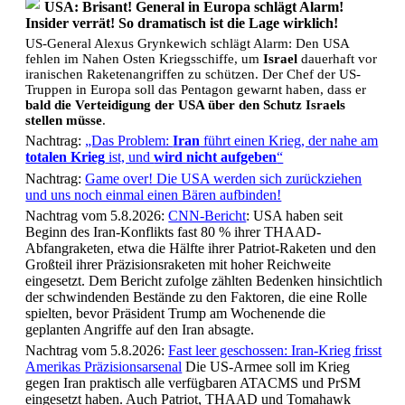
USA: Brisant! General in Europa schlägt Alarm!
Insider verrät! So dramatisch ist die Lage wirklich!
US-General Alexus Grynkewich schlägt Alarm: Den USA
fehlen im Nahen Osten Kriegsschiffe, um
Israel
dauerhaft vor
iranischen Raketenangriffen zu schützen. Der Chef der US-
Truppen in Europa soll das Pentagon gewarnt haben, dass er
bald die Verteidigung der USA über den Schutz Israels
stellen müsse
.
Nachtrag:
„Das Problem:
Iran
führt einen Krieg, der nahe am
totalen Krieg
ist, und
wird nicht aufgeben
“
Nachtrag:
Game over! Die USA werden sich zurückziehen
und uns noch einmal einen Bären aufbinden!
Nachtrag vom 5.8.2026:
CNN-Bericht
: USA haben seit
Beginn des Iran-Konflikts fast 80 % ihrer THAAD-
Abfangraketen, etwa die Hälfte ihrer Patriot-Raketen und den
Großteil ihrer Präzisionsraketen mit hoher Reichweite
eingesetzt. Dem Bericht zufolge zählten Bedenken hinsichtlich
der schwindenden Bestände zu den Faktoren, die eine Rolle
spielten, bevor Präsident Trump am Wochenende die
geplanten Angriffe auf den Iran absagte.
Nachtrag vom 5.8.2026:
Fast leer geschossen: Iran-Krieg frisst
Amerikas Präzisionsarsenal
Die US-Armee soll im Krieg
gegen Iran praktisch alle verfügbaren ATACMS und PrSM
eingesetzt haben. Auch Patriot, THAAD und Tomahawk