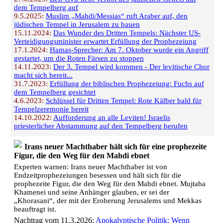
dem Tempelberg auf
9.5.2025:
Muslim „Mahdi/Messias“ ruft Araber auf, den
jüdischen Tempel in Jerusalem zu bauen
15.11.2024:
Das Wunder des Dritten Tempels: Nächster US-
Verteidigungsminister erwartet Erfüllung der Prophezeiung
17.1.2024:
Hamas-Sprecher: Am 7. Oktober wurde ein Angriff
gestartet, um die Roten Färsen zu stoppen
14.11.2023:
Der 3. Tempel wird kommen - Der levitische Chor
macht sich bereit...
31.7.2023:
Erfüllung der biblischen Prophezeiung: Fuchs auf
dem Tempelberg gesichtet
4.6.2023:
Schlüssel für Dritten Tempel: Rote Kälber bald für
Tempelzeremonie bereit
14.10.2022:
Aufforderung an alle Leviten! Israelis
priesterlicher Abstammung auf den Tempelberg berufen
Irans neuer Machthaber hält sich für eine prophezeite
Figur, die den Weg für den Mahdi ebnet
Experten warnen: Irans neuer Machthaber ist von
Endzeitprophezeiungen besessen und hält sich für die
prophezeite Figur, die den Weg für den Mahdi ebnet. Mujtaba
Khamenei und seine Anhänger glauben, er sei der
„Khorasani“, der mit der Eroberung Jerusalems und Mekkas
beauftragt ist.
Nachtrag vom 11.3.2026:
Apokalyptische Politik: Wenn