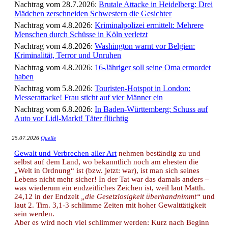
Nachtrag vom 28.7.2026:
Brutale Attacke in Heidelberg: Drei
Mädchen zerschneiden Schwestern die Gesichter
Nachtrag vom 4.8.2026:
Kriminalpolizei ermittelt: Mehrere
Menschen durch Schüsse in Köln verletzt
Nachtrag vom 4.8.2026:
Washington warnt vor Belgien:
Kriminalität, Terror und Unruhen
Nachtrag vom 4.8.2026:
16-Jähriger soll seine Oma ermordet
haben
Nachtrag vom 5.8.2026:
Touristen-Hotspot in London:
Messerattacke! Frau sticht auf vier Männer ein
Nachtrag vom 6.8.2026:
In Baden-Württemberg: Schuss auf
Auto vor Lidl-Markt! Täter flüchtig
25.07.2026
Quelle
Gewalt und Verbrechen aller Art
nehmen beständig zu und
selbst auf dem Land, wo bekanntlich noch am ehesten die
„Welt in Ordnung“ ist (bzw. jetzt: war), ist man sich seines
Lebens nicht mehr sicher! In der Tat war das damals anders –
was wiederum ein endzeitliches Zeichen ist, weil laut Matth.
24,12 in der Endzeit
„die Gesetzlosigkeit überhandnimmt“
und
laut 2. Tim. 3,1-3 schlimme Zeiten mit hoher Gewalttätigkeit
sein werden.
Aber es wird noch viel schlimmer werden: Kurz nach Beginn