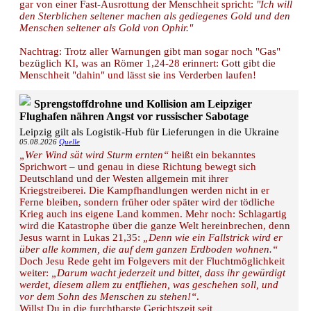
gar von einer Fast-Ausrottung der Menschheit spricht:
"Ich will
den Sterblichen seltener machen als gediegenes Gold und den
Menschen seltener als Gold von Ophir."
Nachtrag: Trotz aller Warnungen gibt man sogar noch "Gas"
bezüglich KI, was an Römer 1,24-28 erinnert: Gott gibt die
Menschheit "dahin" und lässt sie ins Verderben laufen!
Sprengstoffdrohne und Kollision am Leipziger
Flughafen nähren Angst vor russischer Sabotage
Leipzig gilt als Logistik-Hub für Lieferungen in die Ukraine
05.08.2026
Quelle
„Wer Wind sät wird Sturm ernten“
heißt ein bekanntes
Sprichwort – und genau in diese Richtung bewegt sich
Deutschland und der Westen allgemein mit ihrer
Kriegstreiberei. Die Kampfhandlungen werden nicht in er
Ferne bleiben, sondern früher oder später wird der tödliche
Krieg auch ins eigene Land kommen. Mehr noch: Schlagartig
wird die Katastrophe über die ganze Welt hereinbrechen, denn
Jesus warnt in Lukas 21,35:
„Denn wie ein Fallstrick wird er
über alle kommen, die auf dem ganzen Erdboden wohnen.“
Doch Jesu Rede geht im Folgevers mit der Fluchtmöglichkeit
weiter:
„Darum wacht jederzeit und bittet, dass ihr gewürdigt
werdet, diesem allem zu entfliehen, was geschehen soll, und
vor dem Sohn des Menschen zu stehen!“
.
Willst Du in die furchtbarste Gerichtszeit seit