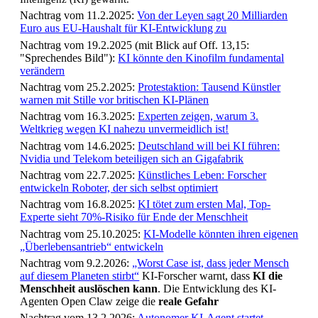
Nachtrag vom 11.2.2025:
Von der Leyen sagt 20 Milliarden
Euro aus EU-Haushalt für KI-Entwicklung zu
Nachtrag vom 19.2.2025 (mit Blick auf Off. 13,15:
"Sprechendes Bild"):
KI könnte den Kinofilm fundamental
verändern
Nachtrag vom 25.2.2025:
Protestaktion: Tausend Künstler
warnen mit Stille vor britischen KI-Plänen
Nachtrag vom 16.3.2025:
Experten zeigen, warum 3.
Weltkrieg wegen KI nahezu unvermeidlich ist!
Nachtrag vom 14.6.2025:
Deutschland will bei KI führen:
Nvidia und Telekom beteiligen sich an Gigafabrik
Nachtrag vom 22.7.2025:
Künstliches Leben: Forscher
entwickeln Roboter, der sich selbst optimiert
Nachtrag vom 16.8.2025:
KI tötet zum ersten Mal, Top-
Experte sieht 70%-Risiko für Ende der Menschheit
Nachtrag vom 25.10.2025:
KI-Modelle könnten ihren eigenen
„Überlebensantrieb“ entwickeln
Nachtrag vom 9.2.2026:
„Worst Case ist, dass jeder Mensch
auf diesem Planeten stirbt“
KI-Forscher warnt, dass
KI die
Menschheit auslöschen kann
. Die Entwicklung des KI-
Agenten Open Claw zeige die
reale Gefahr
Nachtrag vom 13.2.2026:
Autonomer KI-Agent startet