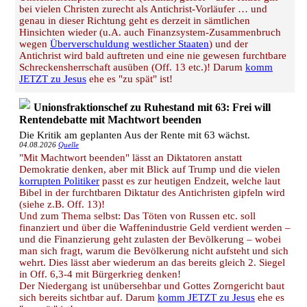
bei vielen Christen zurecht als Antichrist-Vorläufer … und
genau in dieser Richtung geht es derzeit in sämtlichen
Hinsichten wieder (u.A. auch Finanzsystem-Zusammenbruch
wegen
Überverschuldung westlicher Staaten
) und der
Antichrist wird bald auftreten und eine nie gewesen furchtbare
Schreckensherrschaft ausüben (Off. 13 etc.)! Darum
komm
JETZT zu Jesus
ehe es "zu spät" ist!
Unionsfraktionschef zu Ruhestand mit 63: Frei will
Rentendebatte mit Machtwort beenden
Die Kritik am geplanten Aus der Rente mit 63 wächst.
04.08.2026
Quelle
"Mit Machtwort beenden" lässt an Diktatoren anstatt
Demokratie denken, aber mit Blick auf Trump und die vielen
korrupten Politiker
passt es zur heutigen Endzeit, welche laut
Bibel in der furchtbaren Diktatur des Antichristen gipfeln wird
(siehe z.B. Off. 13)!
Und zum Thema selbst: Das Töten von Russen etc. soll
finanziert und über die Waffenindustrie Geld verdient werden –
und die Finanzierung geht zulasten der Bevölkerung – wobei
man sich fragt, warum die Bevölkerung nicht aufsteht und sich
wehrt. Dies lässt aber wiederum an das bereits gleich 2. Siegel
in Off. 6,3-4 mit Bürgerkrieg denken!
Der Niedergang ist unübersehbar und Gottes Zorngericht baut
sich bereits sichtbar auf. Darum
komm JETZT zu Jesus
ehe es