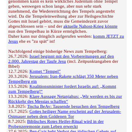
genommen kann es kein wirkliches Judentum ohne Tempel
geben, weswegen schon lange, aber nun sehr stark
zunehmend, die Wiedererrichtung des Tempels angestrebt
wird. Da die Tempeleinweihung aber zur Heilsgeschichte
Gottes mit Israel gehört, muss die Gemeindezeit zuvor
abgeschlossen sein – und der
aktuelle Nahost-Krieg könnte
nun den Tempelbau in Kürze ermöglichen.
Daher kann nur dringlich aufgerufen werden:
komm JETZT zu
Jesus
ehe es "zu spät" ist!
Nachfolgend einige bisherige News zum Tempelberg:
26.7.2026:
Israel beginnt mit den Vorbereitungen auf den
2.000. Jahrestag der Taufe Jesu
(incl. Zeitpunktangaben der
Bibel)
12.7.2026:
Komet “Tempel”
20.3.2026:
Jerusalem: Iran-Rakete schlägt 350 Meter neben
Tempelberg ein
13.5.2026:
Koalitionsminister fordert Israelis auf: „Kommt
zum Tempelberg!“
13.3.2026:
Klare Aussage Netanjahus: „Wir werden es bis zur
Rückkehr des Messias schaffen“
3.8.2025:
Tischa BeAv: Tausende besuchen den Tempelberg
15.7.2025:
Gottes heiliger Name erscheint auf der Jerusalem-
Ostmauer neben dem Goldenen Tor
8.7.2025:
Biblisches Rotes Heifer-Ritual wird in der
Probenzeremonie zum Leben erweckt
27.6.2025:
Ben-Gvir hebt Verbot des jüdischen Gebets auf