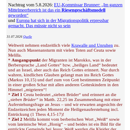
Nachtrag vom 5.8.2026:
EU-Kommissar Brunner: „Im ganzen
Mittelmeerbereich ist das ein
Riesengeschäftsmodell
geworden“
und
Europa hat sich in der Migrationspolitik erpressbar
gemacht. Das müsste nicht so sein
31.07.2026
Quelle
Weltweit nehmen endzeitlich viele
Krawalle und Unruhen
zu.
Nun auch Massenansturm mit vielen Toten auf Ceuta sowie
Melilla.
*
Ausgangspunkt
der Migranten ist Marokko, was in der
Berbersprache „Land Gottes“ bzw. „heiliges Land“ bedeutet
und an Israel, aber auch das Reich Gottes erinnert. Nur durch
wahren, kindlichen Glauben gelangt man ins Reich Gottes
(Markus 10,15) und darf zum von Gott bestimmten Zeitpunkt
in einer großen Schar mit allen anderen Gotteskindern in den
Himmel „migrieren“!
*
Ziel 1
Ceuta bedeutet „sieben Brüder“ und erinnert an die
„sieben Brüder“
in Matth. 22,25 im Zusammenhang mit einer
Auferstehungsfrage an Jesus – und wir erwarten angesichts der
Endzeitzeichen jeden Moment die Heiligenauferstehung incl.
Entrückung (1 Thess 4,15-17)!
*
Ziel 2
Melilla kommt vom berberischen Wort „Weiß“ sowie
vom lateinische Wort „Honig“ – und beides ist ein Bild für die
entrückte Gemeinde bei Jesus: Weiß werden die Kleider der