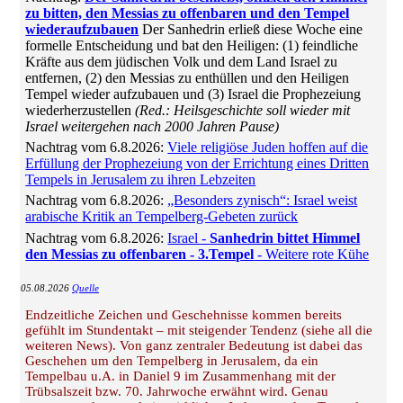
zu bitten, den Messias zu offenbaren und den Tempel
wiederaufzubauen
Der Sanhedrin erließ diese Woche eine
formelle Entscheidung und bat den Heiligen: (1) feindliche
Kräfte aus dem jüdischen Volk und dem Land Israel zu
entfernen, (2) den Messias zu enthüllen und den Heiligen
Tempel wieder aufzubauen und (3) Israel die Prophezeiung
wiederherzustellen
(Red.: Heilsgeschichte soll wieder mit
Israel weitergehen nach 2000 Jahren Pause)
Nachtrag vom 6.8.2026:
Viele religiöse Juden hoffen auf die
Erfüllung der Prophezeiung von der Errichtung eines Dritten
Tempels in Jerusalem zu ihren Lebzeiten
Nachtrag vom 6.8.2026:
„Besonders zynisch“: Israel weist
arabische Kritik an Tempelberg-Gebeten zurück
Nachtrag vom 6.8.2026:
Israel -
Sanhedrin bittet Himmel
den Messias zu offenbaren - 3.Tempel
- Weitere rote Kühe
05.08.2026
Quelle
Endzeitliche Zeichen und Geschehnisse kommen bereits
gefühlt im Stundentakt – mit steigender Tendenz (siehe all die
weiteren News). Von ganz zentraler Bedeutung ist dabei das
Geschehen um den Tempelberg in Jerusalem, da ein
Tempelbau u.A. in Daniel 9 im Zusammenhang mit der
Trübsalszeit bzw. 70. Jahrwoche erwähnt wird. Genau