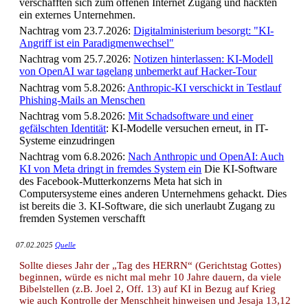
verschafften sich zum offenen Internet Zugang und hackten
ein externes Unternehmen.
Nachtrag vom 23.7.2026:
Digitalministerium besorgt: "KI-
Angriff ist ein Paradigmenwechsel"
Nachtrag vom 25.7.2026:
Notizen hinterlassen: KI-Modell
von OpenAI war tagelang unbemerkt auf Hacker-Tour
Nachtrag vom 5.8.2026:
Anthropic-KI verschickt in Testlauf
Phishing-Mails an Menschen
Nachtrag vom 5.8.2026:
Mit Schadsoftware und einer
gefälschten Identität
: KI-Modelle versuchen erneut, in IT-
Systeme einzudringen
Nachtrag vom 6.8.2026:
Nach Anthropic und OpenAI: Auch
KI von Meta dringt in fremdes System ein
Die KI-Software
des Facebook-Mutterkonzerns Meta hat sich in
Computersysteme eines anderen Unternehmens gehackt. Dies
ist bereits die 3. KI-Software, die sich unerlaubt Zugang zu
fremden Systemen verschafft
07.02.2025
Quelle
Sollte dieses Jahr der „Tag des HERRN“ (Gerichtstag Gottes)
beginnen, würde es nicht mal mehr 10 Jahre dauern, da viele
Bibelstellen (z.B. Joel 2, Off. 13) auf KI in Bezug auf Krieg
wie auch Kontrolle der Menschheit hinweisen und Jesaja 13,12