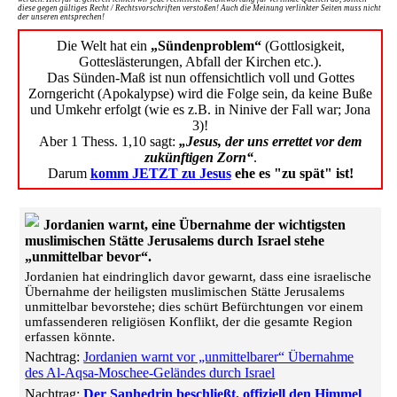
diese gegen gültiges Recht / Rechtsvorschriften verstoßen! Auch die Meinung verlinkter Seiten muss nicht
der unseren entsprechen!
Die Welt hat ein
„Sündenproblem“
(Gottlosigkeit,
Gotteslästerungen, Abfall der Kirchen etc.).
Das Sünden-Maß ist nun offensichtlich voll und Gottes
Zorngericht (Apokalypse) wird die Folge sein, da keine Buße
und Umkehr erfolgt (wie es z.B. in Ninive der Fall war; Jona
3)!
Aber 1 Thess. 1,10 sagt:
„Jesus, der uns errettet vor dem
zukünftigen Zorn“
.
Darum
komm JETZT zu Jesus
ehe es "zu spät" ist!
Jordanien warnt, eine Übernahme der wichtigsten
muslimischen Stätte Jerusalems durch Israel stehe
„unmittelbar bevor“.
Jordanien hat eindringlich davor gewarnt, dass eine israelische
Übernahme der heiligsten muslimischen Stätte Jerusalems
unmittelbar bevorstehe; dies schürt Befürchtungen vor einem
umfassenderen religiösen Konflikt, der die gesamte Region
erfassen könnte.
Nachtrag:
Jordanien warnt vor „unmittelbarer“ Übernahme
des Al-Aqsa-Moschee-Geländes durch Israel
Nachtrag:
Der Sanhedrin beschließt, offiziell den Himmel