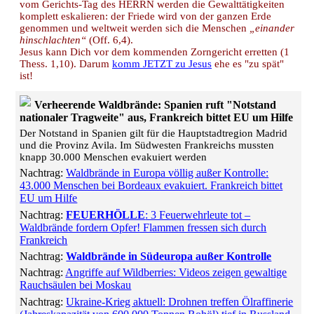
vom Gerichts-Tag des HERRN werden die Gewalttätigkeiten
komplett eskalieren: der Friede wird von der ganzen Erde
genommen und weltweit werden sich die Menschen
„einander
hinschlachten“
(Off. 6,4).
Jesus kann Dich vor dem kommenden Zorngericht erretten (1
Thess. 1,10). Darum
komm JETZT zu Jesus
ehe es "zu spät"
ist!
Verheerende Waldbrände: Spanien ruft "Notstand
nationaler Tragweite" aus, Frankreich bittet EU um Hilfe
Der Notstand in Spanien gilt für die Hauptstadtregion Madrid
und die Provinz Avila. Im Südwesten Frankreichs mussten
knapp 30.000 Menschen evakuiert werden
Nachtrag:
Waldbrände in Europa völlig außer Kontrolle:
43.000 Menschen bei Bordeaux evakuiert. Frankreich bittet
EU um Hilfe
Nachtrag:
FEUERHÖLLE
: 3 Feuerwehrleute tot –
Waldbrände fordern Opfer! Flammen fressen sich durch
Frankreich
Nachtrag:
Waldbrände in Südeuropa außer Kontrolle
Nachtrag:
Angriffe auf Wildberries: Videos zeigen gewaltige
Rauchsäulen bei Moskau
Nachtrag:
Ukraine-Krieg aktuell: Drohnen treffen Ölraffinerie