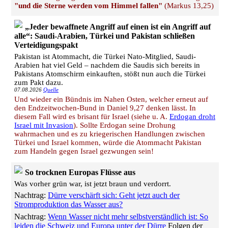
"und die Sterne werden vom Himmel fallen"
(Markus 13,25)
„Jeder bewaffnete Angriff auf einen ist ein Angriff auf
alle“: Saudi-Arabien, Türkei und Pakistan schließen
Verteidigungspakt
Pakistan ist Atommacht, die Türkei Nato-Mitglied, Saudi-
Arabien hat viel Geld – nachdem die Saudis sich bereits in
Pakistans Atomschirm einkauften, stößt nun auch die Türkei
zum Pakt dazu.
07.08.2026
Quelle
Und wieder ein Bündnis im Nahen Osten, welcher erneut auf
den Endzeitwochen-Bund in Daniel 9,27 denken lässt. In
diesem Fall wird es brisant für Israel (siehe u. A.
Erdogan droht
Israel mit Invasion
). Sollte Erdogan seine Drohung
wahrmachen und es zu kriegerischen Handlungen zwischen
Türkei und Israel kommen, würde die Atommacht Pakistan
zum Handeln gegen Israel gezwungen sein!
So trocknen Europas Flüsse aus
Was vorher grün war, ist jetzt braun und verdorrt.
Nachtrag:
Dürre verschärft sich: Geht jetzt auch der
Stromproduktion das Wasser aus?
Nachtrag:
Wenn Wasser nicht mehr selbstverständlich ist: So
leiden die Schweiz und Europa unter der Dürre
Folgen der