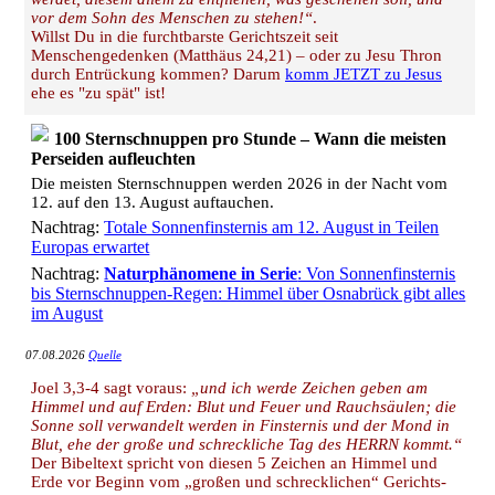
vor dem Sohn des Menschen zu stehen!“
.
Willst Du in die furchtbarste Gerichtszeit seit
Menschengedenken (Matthäus 24,21) – oder zu Jesu Thron
durch Entrückung kommen? Darum
komm JETZT zu Jesus
ehe es "zu spät" ist!
100 Sternschnuppen pro Stunde – Wann die meisten
Perseiden aufleuchten
Die meisten Sternschnuppen werden 2026 in der Nacht vom
12. auf den 13. August auftauchen.
Nachtrag:
Totale Sonnenfinsternis am 12. August in Teilen
Europas erwartet
Nachtrag:
Naturphänomene in Serie
: Von Sonnenfinsternis
bis Sternschnuppen-Regen: Himmel über Osnabrück gibt alles
im August
07.08.2026
Quelle
Joel 3,3-4 sagt voraus:
„und ich werde Zeichen geben am
Himmel und auf Erden: Blut und Feuer und Rauchsäulen; die
Sonne soll verwandelt werden in Finsternis und der Mond in
Blut, ehe der große und schreckliche Tag des HERRN kommt.“
Der Bibeltext spricht von diesen 5 Zeichen an Himmel und
Erde vor Beginn vom „großen und schrecklichen“ Gerichts-