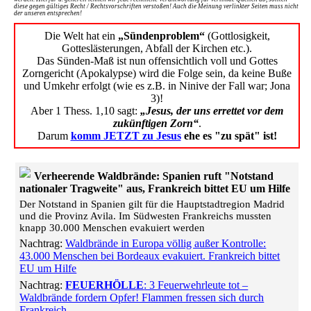
diese gegen gültiges Recht / Rechtsvorschriften verstoßen! Auch die Meinung verlinkter Seiten muss nicht
der unseren entsprechen!
Die Welt hat ein
„Sündenproblem“
(Gottlosigkeit,
Gotteslästerungen, Abfall der Kirchen etc.).
Das Sünden-Maß ist nun offensichtlich voll und Gottes
Zorngericht (Apokalypse) wird die Folge sein, da keine Buße
und Umkehr erfolgt (wie es z.B. in Ninive der Fall war; Jona
3)!
Aber 1 Thess. 1,10 sagt:
„Jesus, der uns errettet vor dem
zukünftigen Zorn“
.
Darum
komm JETZT zu Jesus
ehe es "zu spät" ist!
Verheerende Waldbrände: Spanien ruft "Notstand
nationaler Tragweite" aus, Frankreich bittet EU um Hilfe
Der Notstand in Spanien gilt für die Hauptstadtregion Madrid
und die Provinz Avila. Im Südwesten Frankreichs mussten
knapp 30.000 Menschen evakuiert werden
Nachtrag:
Waldbrände in Europa völlig außer Kontrolle:
43.000 Menschen bei Bordeaux evakuiert. Frankreich bittet
EU um Hilfe
Nachtrag:
FEUERHÖLLE
: 3 Feuerwehrleute tot –
Waldbrände fordern Opfer! Flammen fressen sich durch
Frankreich