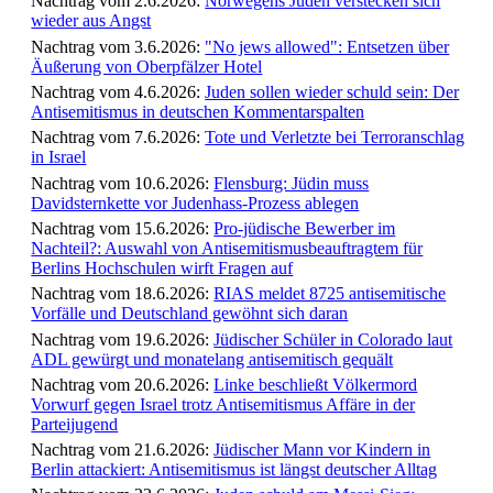
Nachtrag vom 2.6.2026:
Norwegens Juden verstecken sich
wieder aus Angst
Nachtrag vom 3.6.2026:
"No jews allowed": Entsetzen über
Äußerung von Oberpfälzer Hotel
Nachtrag vom 4.6.2026:
Juden sollen wieder schuld sein: Der
Antisemitismus in deutschen Kommentarspalten
Nachtrag vom 7.6.2026:
Tote und Verletzte bei Terroranschlag
in Israel
Nachtrag vom 10.6.2026:
Flensburg: Jüdin muss
Davidsternkette vor Judenhass-Prozess ablegen
Nachtrag vom 15.6.2026:
Pro-jüdische Bewerber im
Nachteil?: Auswahl von Antisemitismusbeauftragtem für
Berlins Hochschulen wirft Fragen auf
Nachtrag vom 18.6.2026:
RIAS meldet 8725 antisemitische
Vorfälle und Deutschland gewöhnt sich daran
Nachtrag vom 19.6.2026:
Jüdischer Schüler in Colorado laut
ADL gewürgt und monatelang antisemitisch gequält
Nachtrag vom 20.6.2026:
Linke beschließt Völkermord
Vorwurf gegen Israel trotz Antisemitismus Affäre in der
Parteijugend
Nachtrag vom 21.6.2026:
Jüdischer Mann vor Kindern in
Berlin attackiert: Antisemitismus ist längst deutscher Alltag