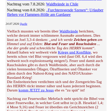
Nachtrag vom 7.8.2026:
Waldbrände in Chile
Nachtrag vom 8.8.2026:
„Furchterregende Szenen“: Urlauber
fliehen vor Flammen-Hölle am Gardasee
24.07.2026
Quelle
Vielfach mussten wir bereits über
Waldbrände
berichten,
welche derzeit immer schlimmere Ausmaße annehmen. Dies
lässt an Joel 3,3-4 denken:
„und ich werde
Zeichen geben
am
Himmel und auf Erden:
Blut und Feuer und Rauchsäulen
...
ehe der große und schreckliche Tag des HERRN kommt“
.
Aktuell haben wir weltweit viele
Kriege und Konflikte
, wo
bereits schon viel Blut vergossen wird (laut Off. 6,4 wird dies
weltweit noch explosionsartig steigen!). Feuer und damit auch
Rauchsäulen gibt es durch Waldbrände, aber auch durch die
vielen brennenden Öllager, Ölraffinerien und Öltanker vor
allem durch den Nahost-Krieg und den NATO/Ukraine-
Russland-Krieg!
Die Endzeitzeichen verdichten sich und der Zorngerichts-Tag
des HERRN rückt immer näher und kann jederzeit beginnen.
Darum
komm JETZT zu Jesus
ehe es "zu spät" ist!
Nachtrag zur Feuerwolke: Mehrfach steht spricht die Bibel von
einer Feuerwolke, in welcher Gott selbst ist (z.B. Hesekiel 1,4;
4 Mose 9,16) und Feuer ist überdies ein Gerichtszeichen (2