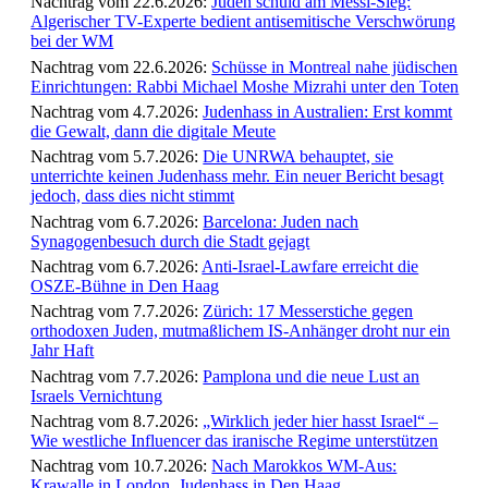
Nachtrag vom 22.6.2026:
Juden schuld am Messi-Sieg:
Algerischer TV-Experte bedient antisemitische Verschwörung
bei der WM
Nachtrag vom 22.6.2026:
Schüsse in Montreal nahe jüdischen
Einrichtungen: Rabbi Michael Moshe Mizrahi unter den Toten
Nachtrag vom 4.7.2026:
Judenhass in Australien: Erst kommt
die Gewalt, dann die digitale Meute
Nachtrag vom 5.7.2026:
Die UNRWA behauptet, sie
unterrichte keinen Judenhass mehr. Ein neuer Bericht besagt
jedoch, dass dies nicht stimmt
Nachtrag vom 6.7.2026:
Barcelona: Juden nach
Synagogenbesuch durch die Stadt gejagt
Nachtrag vom 6.7.2026:
Anti-Israel-Lawfare erreicht die
OSZE-Bühne in Den Haag
Nachtrag vom 7.7.2026:
Zürich: 17 Messerstiche gegen
orthodoxen Juden, mutmaßlichem IS-Anhänger droht nur ein
Jahr Haft
Nachtrag vom 7.7.2026:
Pamplona und die neue Lust an
Israels Vernichtung
Nachtrag vom 8.7.2026:
„Wirklich jeder hier hasst Israel“ –
Wie westliche Influencer das iranische Regime unterstützen
Nachtrag vom 10.7.2026:
Nach Marokkos WM-Aus:
Krawalle in London, Judenhass in Den Haag