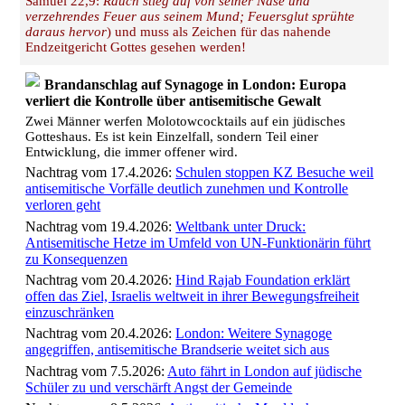
Samuel 22,9:
Rauch stieg auf von seiner Nase und
verzehrendes Feuer aus seinem Mund; Feuersglut sprühte
daraus hervor
) und muss als Zeichen für das nahende
Endzeitgericht Gottes gesehen werden!
Brandanschlag auf Synagoge in London: Europa
verliert die Kontrolle über antisemitische Gewalt
Zwei Männer werfen Molotowcocktails auf ein jüdisches
Gotteshaus. Es ist kein Einzelfall, sondern Teil einer
Entwicklung, die immer offener wird.
Nachtrag vom 17.4.2026:
Schulen stoppen KZ Besuche weil
antisemitische Vorfälle deutlich zunehmen und Kontrolle
verloren geht
Nachtrag vom 19.4.2026:
Weltbank unter Druck:
Antisemitische Hetze im Umfeld von UN-Funktionärin führt
zu Konsequenzen
Nachtrag vom 20.4.2026:
Hind Rajab Foundation erklärt
offen das Ziel, Israelis weltweit in ihrer Bewegungsfreiheit
einzuschränken
Nachtrag vom 20.4.2026:
London: Weitere Synagoge
angegriffen, antisemitische Brandserie weitet sich aus
Nachtrag vom 7.5.2026:
Auto fährt in London auf jüdische
Schüler zu und verschärft Angst der Gemeinde