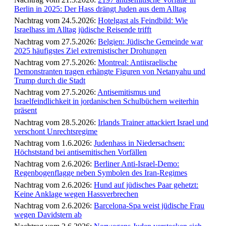
Berlin in 2025: Der Hass drängt Juden aus dem Alltag
Nachtrag vom 24.5.2026:
Hotelgast als Feindbild: Wie
Israelhass im Alltag jüdische Reisende trifft
Nachtrag vom 27.5.2026:
Belgien: Jüdische Gemeinde war
2025 häufigstes Ziel extremistischer Drohungen
Nachtrag vom 27.5.2026:
Montreal: Antiisraelische
Demonstranten tragen erhängte Figuren von Netanyahu und
Trump durch die Stadt
Nachtrag vom 27.5.2026:
Antisemitismus und
Israelfeindlichkeit in jordanischen Schulbüchern weiterhin
präsent
Nachtrag vom 28.5.2026:
Irlands Trainer attackiert Israel und
verschont Unrechtsregime
Nachtrag vom 1.6.2026:
Judenhass in Niedersachsen:
Höchststand bei antisemitischen Vorfällen
Nachtrag vom 2.6.2026:
Berliner Anti-Israel-Demo:
Regenbogenflagge neben Symbolen des Iran-Regimes
Nachtrag vom 2.6.2026:
Hund auf jüdisches Paar gehetzt:
Keine Anklage wegen Hassverbrechen
Nachtrag vom 2.6.2026:
Barcelona-Spa weist jüdische Frau
wegen Davidstern ab