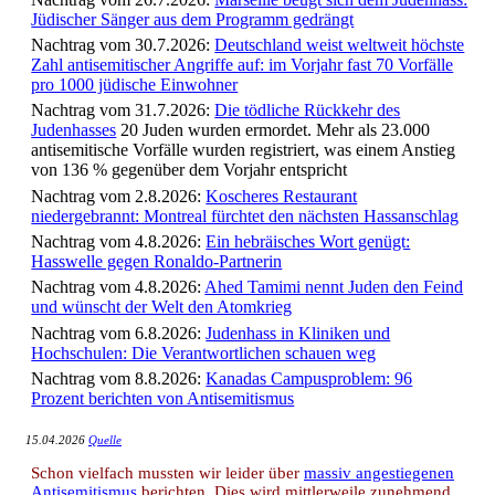
Jüdischer Sänger aus dem Programm gedrängt
Nachtrag vom 30.7.2026:
Deutschland weist weltweit höchste
Zahl antisemitischer Angriffe auf: im Vorjahr fast 70 Vorfälle
pro 1000 jüdische Einwohner
Nachtrag vom 31.7.2026:
Die tödliche Rückkehr des
Judenhasses
20 Juden wurden ermordet. Mehr als 23.000
antisemitische Vorfälle wurden registriert, was einem Anstieg
von 136 % gegenüber dem Vorjahr entspricht
Nachtrag vom 2.8.2026:
Koscheres Restaurant
niedergebrannt: Montreal fürchtet den nächsten Hassanschlag
Nachtrag vom 4.8.2026:
Ein hebräisches Wort genügt:
Hasswelle gegen Ronaldo-Partnerin
Nachtrag vom 4.8.2026:
Ahed Tamimi nennt Juden den Feind
und wünscht der Welt den Atomkrieg
Nachtrag vom 6.8.2026:
Judenhass in Kliniken und
Hochschulen: Die Verantwortlichen schauen weg
Nachtrag vom 8.8.2026:
Kanadas Campusproblem: 96
Prozent berichten von Antisemitismus
15.04.2026
Quelle
Schon vielfach mussten wir leider über
massiv angestiegenen
Antisemitismus
berichten. Dies wird mittlerweile zunehmend