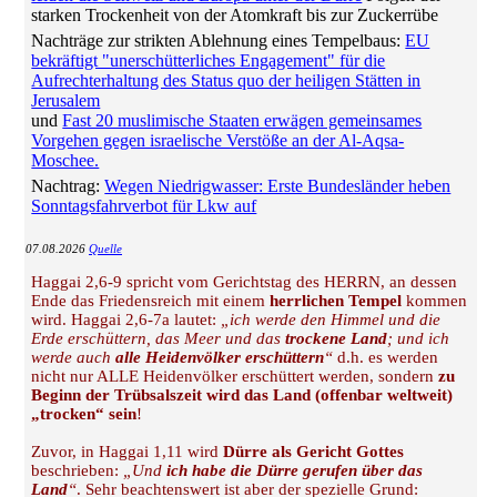
starken Trockenheit von der Atomkraft bis zur Zuckerrübe
Nachträge zur strikten Ablehnung eines Tempelbaus:
EU
bekräftigt "unerschütterliches Engagement" für die
Aufrechterhaltung des Status quo der heiligen Stätten in
Jerusalem
und
Fast 20 muslimische Staaten erwägen gemeinsames
Vorgehen gegen israelische Verstöße an der Al-Aqsa-
Moschee.
Nachtrag:
Wegen Niedrigwasser: Erste Bundesländer heben
Sonntagsfahrverbot für Lkw auf
07.08.2026
Quelle
Haggai 2,6-9 spricht vom Gerichtstag des HERRN, an dessen
Ende das Friedensreich mit einem
herrlichen Tempel
kommen
wird. Haggai 2,6-7a lautet:
„ich werde den Himmel und die
Erde erschüttern, das Meer und das
trockene Land
; und ich
werde auch
alle Heidenvölker erschüttern
“
d.h. es werden
nicht nur ALLE Heidenvölker erschüttert werden, sondern
zu
Beginn der Trübsalszeit wird das Land (offenbar weltweit)
„trocken“ sein
!
Zuvor, in Haggai 1,11 wird
Dürre als Gericht Gottes
beschrieben:
„Und
ich habe die Dürre gerufen über das
Land
“
. Sehr beachtenswert ist aber der spezielle Grund: