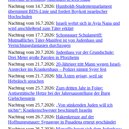
Nachtrag vom 14.7.2026:
Humboldt-Studentenparlament
übernimmt BDS-Linie und fordert Boykott israelischer
Hochschulen
Nachtrag vom 16.7.2026:
Israeli wehrt sich in Ayia Napa und
wird anschließend zum Täter erklärt
Nachtrag vom 17.7.2026:
Schongauer Schulangriff:
Mutmaßliches Täter-Manifest ist von Judenhass und
Vernichtungsfantasien durchzogen
Nachtrag vom 20.7.2026:
Judenhass vor der Grundschule:
Drei Meter große Parolen in Pforzheim
Nachtrag vom 21.7.2026:
20-Jähriger tritt Mann wegen Israel-
Anstecker ins Krankenhaus – Polizei nimmt Syrer fest
Nachtrag vom 21.7.2026:
Mit Äxten gejagt, weil sie
Hebräisch sprachen
Nachtrag vom 25.7.2026:
Zum dritten Jahr in Folge:
Antisemitische Hetze bei der Jahresausstellung der Burg
Giebichenstein
Nachtrag vom 25.7.2026:
„Von stinkenden Juden will ich
nichts“: Krankenschwester beschimpft Israelin
Nachtrag vom 26.7.2026:
Hakenkreuze auf der
Hoffnungsmauer: Synagoge in Pasadena erneut geschändet
Nachtrag vom 26.7.2026:
Marseille beugt sich dem Judenhass: