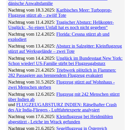
dänische Anwaltsfamilie
Nachtrag vom 18.3.2025:
Karibisches Meer: Turboprop-
Flugzeug stürzt ab – zwölf Tote
Nachtrag vom 11.4.2025:
Tragischer Absturz: Helikopter-
Unglück: „So einen Unfall hat es noch nicht gegeben“
Nachtrag vom 12.4.2025:
Florida: Cessna stürzt ab und
explodiert
Nachtrag vom 13.4.2025:
Absturz in Salzgitter: Kleinflugzeug
stürzt auf Werksgelände – zwei Tote
Nachtrag vom 14.4.2025:
Unglück im Bundesstaat New York:
Schon wieder! US-Familie stirbt bei Flugzeugabsturz
Nachtrag vom 21.4.2025:
Triebwerk plötzlich in Flammen:
282 Passagiere aus brennendem Flugzeug evakuiert
Nachtrag vom 31.5.2025:
Flugzeug stürzt auf Wohnhaus -
zwei Menschen sterben
Nachtrag vom 12.6.2025:
Flugzeug mit 242 Menschen stürzt
über Indien ab
und
FLUGZEUGABSTURZ INDIEN: Rätselhafter Crash
des Air India-Fliegers - Luftfahrtexperte analysiert
Nachtrag vom 17.6.2025:
Kleinflugzeug bei Heidmühlen
abgestürzt - Leiche im Wrack gefunden
Nachtrag vom 21.6.2025:
Segelflugzeug in Österreich