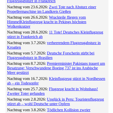
Flugzeugabsturz in Frankreich
Nachtrag vom 23.6.2026:
Zwei Tote nach Absturz einer
Propellermaschine im Landkreis Gießen
Nachtrag vom 26.6.2026:
Wrackteile fliegen vom
HimmelKleinflugzeug kracht in Pekings höchsten
Wolkenkratzer
Nachtrag vom 28.6.2026:
11 Tote! Deutsches Kleinflugzeug
stürzt in Frankreich ab
Nachtrag vom 3.7.2026:
verheerendem Flugzeugabsturz in
Kroatien
Nachtrag vom 5.7.2026:
Deutsche Forscherin stirbt bei
Flugzeugabsturz in Brasilien
Nachtrag vom 8.7.2026:
Premierminister Pakistans trauert um
Besatzung: Verschwundene Boeing 737 ist ins Arabische
Meer gestürzt
Nachtrag vom 16.7.2026:
Kleinflugzeug stürzt in Nordhessen
ab – ein Todesopfer
Nachtrag vom 25.7.2026:
Flugzeug kracht in Wohnhaus!
Zweiter Toter gefunden
Nachtrag vom 2.8.2026:
Unglück in Peru: Touristenflugzeug
stürzt ab – wohl Deutsche unter Opfern
Nachtrag vom 3.8.2026:
Tödlichen Kollision zweier