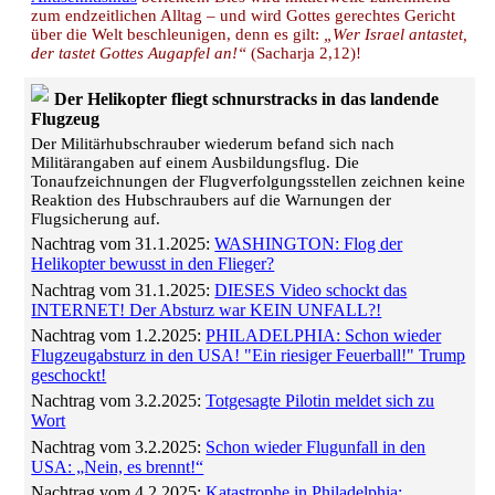
zum endzeitlichen Alltag – und wird Gottes gerechtes Gericht
über die Welt beschleunigen, denn es gilt:
„Wer Israel antastet,
der tastet Gottes Augapfel an!“
(Sacharja 2,12)!
Der Helikopter fliegt schnurstracks in das landende
Flugzeug
Der Militärhubschrauber wiederum befand sich nach
Militärangaben auf einem Ausbildungsflug. Die
Tonaufzeichnungen der Flugverfolgungsstellen zeichnen keine
Reaktion des Hubschraubers auf die Warnungen der
Flugsicherung auf.
Nachtrag vom 31.1.2025:
WASHINGTON: Flog der
Helikopter bewusst in den Flieger?
Nachtrag vom 31.1.2025:
DIESES Video schockt das
INTERNET! Der Absturz war KEIN UNFALL?!
Nachtrag vom 1.2.2025:
PHILADELPHIA: Schon wieder
Flugzeugabsturz in den USA! "Ein riesiger Feuerball!" Trump
geschockt!
Nachtrag vom 3.2.2025:
Totgesagte Pilotin meldet sich zu
Wort
Nachtrag vom 3.2.2025:
Schon wieder Flugunfall in den
USA: „Nein, es brennt!“
Nachtrag vom 4.2.2025:
Katastrophe in Philadelphia: