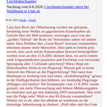
Löschhubschrauber
Nachtrag vom 8.8.2026:
Löschhubschrauber stürzt bei
Waldbrand in Utah ab
30.01.2025
Quelle
;
Quelle
Laut dem Buch der Offenbarung werden nie gekannte,
beständig neue Wellen an gigantischen Katastrophen als
Gericht über die Welt kommen, weswegen auch von der
„großen Trübsal“ die Rede ist! Vorschatten sehen wir immer
mehr. Dass Politiker den „Great Reset“ bewusst vorantreiben
erkennen immer mehr Menschen. Aber geht es bereits jetzt
soweit, dass auch solche Katastrophen bewusst herbeigeführt
werden (was an den 11.9.2001 denken lässt, wo auch extrem
viele Ungereimtheiten passierten und Fachleute von bewusster
Sprengung aller 3 Gebäude sprechen)? Wieso fliegt ein
Hubscharuber direkt in ein Flugzeug? Warum gab es keine
Antwort des Piloten an die Flugsicherung? Wie kann man
überhaupt so irrsinnig sein und einen „Ausbildungsflug“ genau
in der Einflugschneise durchführen, wo beständig Flugzeuge
abfliegen und landen? Die Katastrophe vom 11.9.2001 wurde
genutzt, um mehr Überwachung und höhere Militärausgaben
zu erreichen und gar den Irakkrieg 2003 anzuzetteln. Was wird
nun die Folge sein? Wird es den KI-Einsatz vorantreiben?
Warten wir es ab, aber bei alledem ist wiederum an die
derzeitige Jahreslosung zu denken: „Prüft alles und das Gute