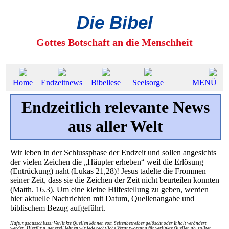
Die Bibel
Gottes Botschaft an die Menschheit
Home
Endzeitnews
Bibellese
Seelsorge
MENÜ
Endzeitlich relevante News
aus aller Welt
Wir leben in der Schlussphase der Endzeit und sollen angesichts
der vielen Zeichen die „Häupter erheben“ weil die Erlösung
(Entrückung) naht (Lukas 21,28)! Jesus tadelte die Frommen
seiner Zeit, dass sie die Zeichen der Zeit nicht beurteilen konnten
(Matth. 16.3). Um eine kleine Hilfestellung zu geben, werden
hier aktuelle Nachrichten mit Datum, Quellenangabe und
biblischem Bezug aufgeführt.
Haftungsausschluss: Verlinkte Quellen können vom Seitenbetreiber gelöscht oder Inhalt verändert
werden. Hierfür u. generell lehnen wir jede rechtliche Verantwortung für verlinkte Quellen ab, sollten