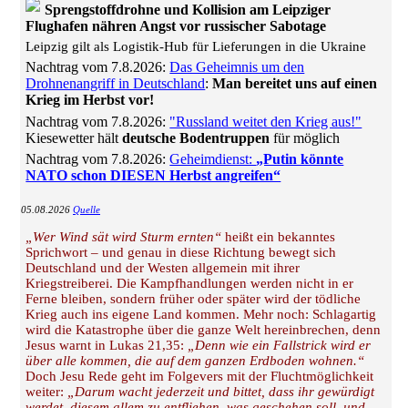
Sprengstoffdrohne und Kollision am Leipziger
Flughafen nähren Angst vor russischer Sabotage
Leipzig gilt als Logistik-Hub für Lieferungen in die Ukraine
Nachtrag vom 7.8.2026:
Das Geheimnis um den
Drohnenangriff in Deutschland
:
Man bereitet uns auf einen
Krieg im Herbst vor!
Nachtrag vom 7.8.2026:
"Russland weitet den Krieg aus!"
Kiesewetter hält
deutsche Bodentruppen
für möglich
Nachtrag vom 7.8.2026:
Geheimdienst:
„Putin könnte
NATO schon DIESEN Herbst angreifen“
05.08.2026
Quelle
„Wer Wind sät wird Sturm ernten“
heißt ein bekanntes
Sprichwort – und genau in diese Richtung bewegt sich
Deutschland und der Westen allgemein mit ihrer
Kriegstreiberei. Die Kampfhandlungen werden nicht in er
Ferne bleiben, sondern früher oder später wird der tödliche
Krieg auch ins eigene Land kommen. Mehr noch: Schlagartig
wird die Katastrophe über die ganze Welt hereinbrechen, denn
Jesus warnt in Lukas 21,35:
„Denn wie ein Fallstrick wird er
über alle kommen, die auf dem ganzen Erdboden wohnen.“
Doch Jesu Rede geht im Folgevers mit der Fluchtmöglichkeit
weiter:
„Darum wacht jederzeit und bittet, dass ihr gewürdigt
werdet, diesem allem zu entfliehen, was geschehen soll, und