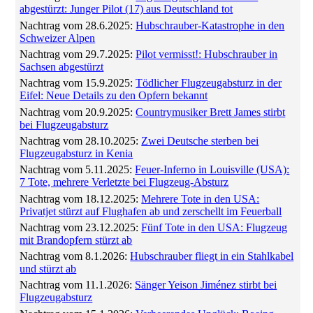
abgestürzt: Junger Pilot (17) aus Deutschland tot
Nachtrag vom 28.6.2025:
Hubschrauber-Katastrophe in den
Schweizer Alpen
Nachtrag vom 29.7.2025:
Pilot vermisst!: Hubschrauber in
Sachsen abgestürzt
Nachtrag vom 15.9.2025:
Tödlicher Flugzeugabsturz in der
Eifel: Neue Details zu den Opfern bekannt
Nachtrag vom 20.9.2025:
Countrymusiker Brett James stirbt
bei Flugzeugabsturz
Nachtrag vom 28.10.2025:
Zwei Deutsche sterben bei
Flugzeugabsturz in Kenia
Nachtrag vom 5.11.2025:
Feuer-Inferno in Louisville (USA):
7 Tote, mehrere Verletzte bei Flugzeug-Absturz
Nachtrag vom 18.12.2025:
Mehrere Tote in den USA:
Privatjet stürzt auf Flughafen ab und zerschellt im Feuerball
Nachtrag vom 23.12.2025:
Fünf Tote in den USA: Flugzeug
mit Brandopfern stürzt ab
Nachtrag vom 8.1.2026:
Hubschrauber fliegt in ein Stahlkabel
und stürzt ab
Nachtrag vom 11.1.2026:
Sänger Yeison Jiménez stirbt bei
Flugzeugabsturz