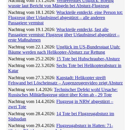
Nachtrag vom 15.1.2026:
Verheerendes Unglück: Boeing
wusste laut Bericht von Mängeln bei Absturz-Flugzeug
Nachtrag vom 18.1.2026:
Wrackteile entdeckt, eine Person tot:
Flugzeug über Urlaubsinsel abgestürzt – alle anderen
Passagiere vermisst
Nachtrag vom 19.1.2026:
Wrackteile entdeckt, fast alle
Passagiere vermisst: Flugzeug über Urlaubsinsel abgestürzt –
erste Maßnahmen
Nachtrag vom 22.1.2026:
Unglück im US-Bundesstaat Utah:
Bäume werden nach Helikopter-Absturz zur Rettung
Nachtrag vom 25.2.2026:
15 Tote bei Hubschrauber-Absturz
Nachtrag vom 22.3.2026:
Sechs Tote bei Helikopterabsturz in
Katar
Nachtrag vom 27.3.2026:
Kapstadt: Helikopter streift
Felswand bei Löscheinsatz – Augenzeugenvideo zeigt Absturz
Nachtrag vom 1.4.2026:
Technischer Defekt wohl Ursache:
Russisches Militärflugzeug stürzt über Krim ab - 29 Tote
Nachtrag vom 14.4.2026:
Flugzeug in NRW abgestürzt –
zwei Tote
Nachtrag vom 28.4.2026:
14 Tote bei Flugzeugabsturz im
Südsudan
Nachtrag vom 29.4.2026:
Flugzeugabsturz in Hatten: 71-