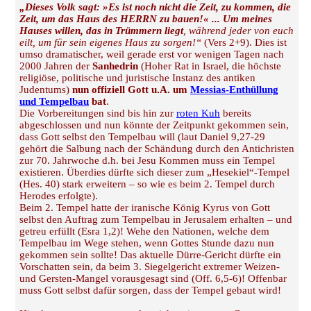
„Dieses Volk sagt: »Es ist noch nicht die Zeit, zu kommen, die
Zeit, um das Haus des HERRN zu bauen!« ... Um meines
Hauses willen, das in Trümmern liegt
, während jeder von euch
eilt, um für sein eigenes Haus zu sorgen!“
(Vers 2+9). Dies ist
umso dramatischer, weil gerade erst vor wenigen Tagen nach
2000 Jahren der
Sanhedrin
(Hoher Rat in Israel, die höchste
religiöse, politische und juristische Instanz des antiken
Judentums)
nun offiziell Gott u.A. um
Messias-Enthüllung
und Tempelbau
bat
.
Die Vorbereitungen sind bis hin zur
roten Kuh
bereits
abgeschlossen und nun könnte der Zeitpunkt gekommen sein,
dass Gott selbst den Tempelbau will (laut Daniel 9,27-29
gehört die Salbung nach der Schändung durch den Antichristen
zur 70. Jahrwoche d.h. bei Jesu Kommen muss ein Tempel
existieren. Überdies dürfte sich dieser zum „Hesekiel“-Tempel
(Hes. 40) stark erweitern – so wie es beim 2. Tempel durch
Herodes erfolgte).
Beim 2. Tempel hatte der iranische König Kyrus von Gott
selbst den Auftrag zum Tempelbau in Jerusalem erhalten – und
getreu erfüllt (Esra 1,2)! Wehe den Nationen, welche dem
Tempelbau im Wege stehen, wenn Gottes Stunde dazu nun
gekommen sein sollte! Das aktuelle Dürre-Gericht dürfte ein
Vorschatten sein, da beim 3. Siegelgericht extremer Weizen-
und Gersten-Mangel vorausgesagt sind (Off. 6,5-6)! Offenbar
muss Gott selbst dafür sorgen, dass der Tempel gebaut wird!