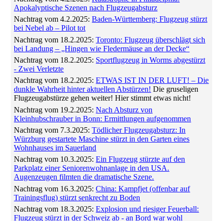
Apokalyptische Szenen nach Flugzeugabsturz
Nachtrag vom 4.2.2025:
Baden-Württemberg: Flugzeug stürzt
bei Nebel ab – Pilot tot
Nachtrag vom 18.2.2025:
Toronto: Flugzeug überschlägt sich
bei Landung – „Hingen wie Fledermäuse an der Decke“
Nachtrag vom 18.2.2025:
Sportflugzeug in Worms abgestürzt
- Zwei Verletzte
Nachtrag vom 18.2.2025:
ETWAS IST IN DER LUFT! – Die
dunkle Wahrheit hinter aktuellen Abstürzen!
Die gruseligen
Flugzeugabstürze gehen weiter! Hier stimmt etwas nicht!
Nachtrag vom 19.2.2025:
Nach Absturz von
Kleinhubschrauber in Bonn: Ermittlungen aufgenommen
Nachtrag vom 7.3.2025:
Tödlicher Flugzeugabsturz: In
Würzburg gestartete Maschine stürzt in den Garten eines
Wohnhauses im Sauerland
Nachtrag vom 10.3.2025:
Ein Flugzeug stürzte auf den
Parkplatz einer Seniorenwohnanlage in den USA.
Augenzeugen filmten die dramatische Szene.
Nachtrag vom 16.3.2025:
China: Kampfjet (offenbar auf
Trainingsflug) stürzt senkrecht zu Boden
Nachtrag vom 18.3.2025:
Explosion und riesiger Feuerball:
Flugzeug stürzt in der Schweiz ab - an Bord war wohl