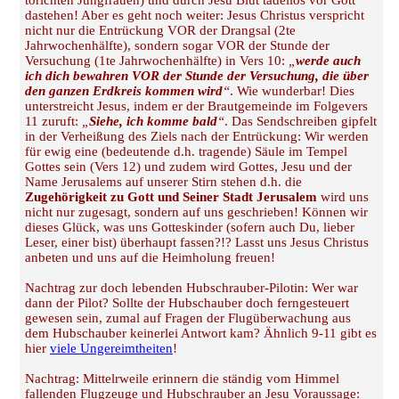
törichten Jungfrauen) und durch Jesu Blut tadellos vor Gott
dastehen! Aber es geht noch weiter: Jesus Christus verspricht
nicht nur die Entrückung VOR der Drangsal (2te
Jahrwochenhälfte), sondern sogar VOR der Stunde der
Versuchung (1te Jahrwochenhälfte) in Vers 10:
„
werde auch
ich dich bewahren VOR der Stunde der Versuchung, die über
den ganzen Erdkreis kommen wird
“
. Wie wunderbar! Dies
unterstreicht Jesus, indem er der Brautgemeinde im Folgevers
11 zuruft:
„
Siehe, ich komme bald
“
. Das Sendschreiben gipfelt
in der Verheißung des Ziels nach der Entrückung: Wir werden
für ewig eine (bedeutende d.h. tragende) Säule im Tempel
Gottes sein (Vers 12) und zudem wird Gottes, Jesu und der
Name Jerusalems auf unserer Stirn stehen d.h. die
Zugehörigkeit zu Gott und Seiner Stadt Jerusalem
wird uns
nicht nur zugesagt, sondern auf uns geschrieben! Können wir
dieses Glück, was uns Gotteskinder (sofern auch Du, lieber
Leser, einer bist) überhaupt fassen?!? Lasst uns Jesus Christus
anbeten und uns auf die Heimholung freuen!
Nachtrag zur doch lebenden Hubschrauber-Pilotin: Wer war
dann der Pilot? Sollte der Hubschauber doch ferngesteuert
gewesen sein, zumal auf Fragen der Flugüberwachung aus
dem Hubschauber keinerlei Antwort kam? Ähnlich 9-11 gibt es
hier
viele Ungereimtheiten
!
Nachtrag: Mittelrweile erinnern die ständig vom Himmel
fallenden Flugzeuge und Hubschrauber an Jesu Voraussage: