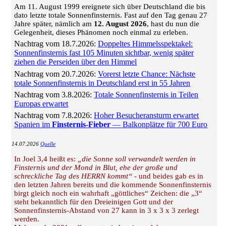
Am 11. August 1999 ereignete sich über Deutschland die bis
dato letzte totale Sonnenfinsternis. Fast auf den Tag genau 27
Jahre später, nämlich am
12. August 2026
, hast du nun die
Gelegenheit, dieses Phänomen noch einmal zu erleben.
Nachtrag vom 18.7.2026:
Doppeltes Himmelsspektakel:
Sonnenfinsternis fast 105 Minuten sichtbar, wenig später
ziehen die Perseiden über den Himmel
Nachtrag vom 20.7.2026:
Vorerst letzte Chance: Nächste
totale Sonnenfinsternis in Deutschland erst in 55 Jahren
Nachtrag vom 3.8.2026:
Totale Sonnenfinsternis in Teilen
Europas erwartet
Nachtrag vom 7.8.2026:
Hoher Besucheransturm erwartet
Spanien im
Finsternis-Fieber
— Balkonplätze für 700 Euro
14.07.2026
Quelle
In Joel 3,4 heißt es:
„die Sonne soll verwandelt werden in
Finsternis und der Mond in Blut, ehe der große und
schreckliche Tag des HERRN kommt“
- und beides gab es in
den letzten Jahren bereits und die kommende Sonnenfinsternis
birgt gleich noch ein wahrhaft „göttliches“ Zeichen: die „3“
steht bekanntlich für den Dreieinigen Gott und der
Sonnenfinsternis-Abstand von 27 kann in 3 x 3 x 3 zerlegt
werden.