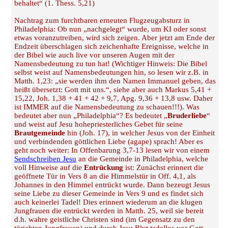
behaltet“ (1. Thess. 5,21)
Nachtrag zum furchtbaren erneuten Flugzeugabsturz in
Philadelphia: Ob nun „nachgelegt“ wurde, um KI oder sonst
etwas voranzutreiben, wird sich zeigen. Aber jetzt am Ende der
Endzeit überschlagen sich zeichenhafte Ereignisse, welche in
der Bibel wie auch live vor unseren Augen mit der
Namensbedeutung zu tun hat! (Wichtiger Hinweis: Die Bibel
selbst weist auf Namensbedeutungen hin, so lesen wir z.B. in
Matth. 1,23: „sie werden ihm den Namen Immanuel geben, das
heißt übersetzt: Gott mit uns.“, siehe aber auch Markus 5,41 +
15,22, Joh. 1,38 + 41 + 42 + 9,7, Apg. 9,36 + 13,8 usw. Daher
ist IMMER auf die Namensbedeutung zu schauen!!!). Was
bedeutet aber nun „Philadelphia“? Es bedeutet „
Bruderliebe
“
und weist auf Jesu hohepriesterliches Gebet für seine
Brautgemeinde
hin (Joh. 17), in welcher Jesus von der Einheit
und verbindenden göttlichen Liebe (agape) sprach! Aber es
geht noch weiter: In Offenbarung 3,7-13 lesen wir von einem
Sendschreiben Jesu
an die Gemeinde in Philadelphia, welche
voll Hinweise auf die
Entrückung
ist: Zunächst erinnert die
geöffnete Tür in Vers 8 an die Himmelstür in Off. 4,1, als
Johannes in den Himmel entrückt wurde. Dann bezeugt Jesus
seine Liebe zu dieser Gemeinde in Vers 9 und es findet sich
auch keinerlei Tadel! Dies erinnert wiederum an die klugen
Jungfrauen die entrückt werden in Matth. 25, weil sie bereit
d.h. wahre geistliche Christen sind (im Gegensatz zu den