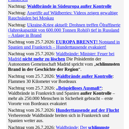
Nachtrag:
Waldbrände in Südeuropa außer Kontrolle
Nachtrag:
Angriffe auf Wildberries: Videos zeigen gewaltige
Rauchsäulen bei Moskau
Nachtrag:
Ukraine-Krieg aktuell: Drohnen treffen Ölraffinerie
(Jahreskapazität von 600.000 Tonnen Rohöl) tief in Russland
– Anlage in Brand
Nachtrag vom 25.7.2026:
EUROPA BRENNT!
Notstand in
Spanien und Frankreich – Hunderttausende evakuiert!
Nachtrag vom 25.7.2026:
Waldbrände: Minister: Feuer bei
Madrid
nicht mehr zu löschen
Die Präsidentin der
Autonomen Gemeinschaft Madrid spricht vom „
schlimmsten
Brand in der Geschichte der Region
“.
Nachtrag vom 25.7.2026:
Waldbrände außer Kontrolle
:
Flammen 30 Kilometer vor Bordeaux
Nachtrag vom 25.7.2026:
„Beispielloses Ausmaß“
:
Waldbrände in Frankreich und Spanien
außer Kontrolle
–
mehr als 250.000 Menschen in Sicherheit gebracht – erste
Vororte von Bordeaux evakuiert
Nachtrag vom 26.7.2026:
Hunderttausende auf der Flucht
Verheerende Waldbrände breiten sich in Frankreich und
Spanien weiter aus.
Nachtrag vom 26.7.2026:
Waldbrände: Der
schlimmste