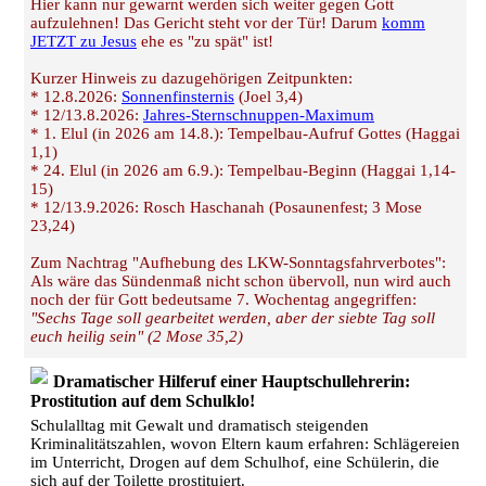
Hier kann nur gewarnt werden sich weiter gegen Gott
aufzulehnen! Das Gericht steht vor der Tür! Darum
komm
JETZT zu Jesus
ehe es "zu spät" ist!
Kurzer Hinweis zu dazugehörigen Zeitpunkten:
* 12.8.2026:
Sonnenfinsternis
(Joel 3,4)
* 12/13.8.2026:
Jahres-Sternschnuppen-Maximum
* 1. Elul (in 2026 am 14.8.): Tempelbau-Aufruf Gottes (Haggai
1,1)
* 24. Elul (in 2026 am 6.9.): Tempelbau-Beginn (Haggai 1,14-
15)
* 12/13.9.2026: Rosch Haschanah (Posaunenfest; 3 Mose
23,24)
Zum Nachtrag "Aufhebung des LKW-Sonntagsfahrverbotes":
Als wäre das Sündenmaß nicht schon übervoll, nun wird auch
noch der für Gott bedeutsame 7. Wochentag angegriffen:
"Sechs Tage soll gearbeitet werden, aber der siebte Tag soll
euch heilig sein" (2 Mose 35,2)
Dramatischer Hilferuf einer Hauptschullehrerin:
Prostitution auf dem Schulklo!
Schulalltag mit Gewalt und dramatisch steigenden
Kriminalitätszahlen, wovon Eltern kaum erfahren: Schlägereien
im Unterricht, Drogen auf dem Schulhof, eine Schülerin, die
sich auf der Toilette prostituiert.