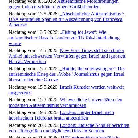
Nachtrag vom 8.5.2026:
Antisemitische Morddrohungen
gegen Juden erschüttern erneut Großbritannien
Nachtrag vom 13.5.2026:
„Abscheulicher Antisemitismus“:
USA verurteilen Spanien für Auszeichnung von Francesca
Albanese
Nachtrag vom 13.5.2026:
„Fishing for Jews“: Wie
antisemitischer Hass in London zur TikTok-Unterhaltung
wurde
Nachtrag vom 14.5.2026:
New York Times stellt sich hinter
Artikel mit schwersten Vorwürfen gegen Israel und ignoriert
Hamas-Verbrechen
Nachtrag vom 15.5.2026:
„Hunde, die vergewaltigen?“ Der
antisemitische Krieg des „Woke“-Journalismus gegen Israel
überschreitet eine Grenze
Nachtrag vom 15.5.2026:
Israels Künstler werden weltweit
ausgegrenzt
Nachtrag vom 15.5.2026:
Wie westliche Universitäten den
modernen Antisemitismus verharmlosen
Nachtrag vom 19.5.2026:
London: Junger Israeli nach
hebräischem Telefonat brutal angegriffen
Nachtrag vom 20.5.2026:
London: Jüdische Schüler berichten
von Hitlergrüßen und täglichem Hass an Schulen
Nachtrag vom 21.5.2026:
2197 antisemitische Vorfälle in