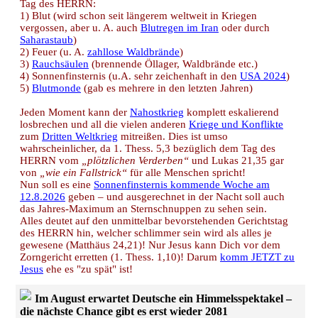
Tag des HERRN:
1) Blut (wird schon seit längerem weltweit in Kriegen
vergossen, aber u. A. auch
Blutregen im Iran
oder durch
Saharastaub
)
2) Feuer (u. A.
zahllose Waldbrände
)
3)
Rauchsäulen
(brennende Öllager, Waldbrände etc.)
4) Sonnenfinsternis (u.A. sehr zeichenhaft in den
USA 2024
)
5)
Blutmonde
(gab es mehrere in den letzten Jahren)
Jeden Moment kann der
Nahostkrieg
komplett eskalierend
losbrechen und all die vielen anderen
Kriege und Konflikte
zum
Dritten Weltkrieg
mitreißen. Dies ist umso
wahrscheinlicher, da 1. Thess. 5,3 bezüglich dem Tag des
HERRN vom
„plötzlichen Verderben“
und Lukas 21,35 gar
von
„wie ein Fallstrick“
für alle Menschen spricht!
Nun soll es eine
Sonnenfinsternis kommende Woche am
12.8.2026
geben – und ausgerechnet in der Nacht soll auch
das Jahres-Maximum an Sternschnuppen zu sehen sein.
Alles deutet auf den unmittelbar bevorstehenden Gerichtstag
des HERRN hin, welcher schlimmer sein wird als alles je
gewesene (Matthäus 24,21)! Nur Jesus kann Dich vor dem
Zorngericht erretten (1. Thess. 1,10)! Darum
komm JETZT zu
Jesus
ehe es "zu spät" ist!
Im August erwartet Deutsche ein Himmelsspektakel –
die nächste Chance gibt es erst wieder 2081