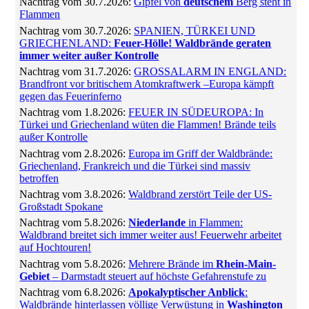
Nachtrag vom 30.7.2026:
Gipfel von
deutschem
Berg steht in
Flammen
Nachtrag vom 30.7.2026:
SPANIEN, TÜRKEI UND
GRIECHENLAND:
Feuer-Hölle! Waldbrände geraten
immer weiter außer Kontrolle
Nachtrag vom 31.7.2026:
GROSSALARM IN ENGLAND:
Brandfront vor britischem Atomkraftwerk –Europa kämpft
gegen das Feuerinferno
Nachtrag vom 1.8.2026:
FEUER IN SÜDEUROPA: In
Türkei und Griechenland wüten die Flammen! Brände teils
außer Kontrolle
Nachtrag vom 2.8.2026:
Europa im Griff der Waldbrände:
Griechenland, Frankreich und die Türkei sind massiv
betroffen
Nachtrag vom 3.8.2026:
Waldbrand zerstört Teile der US-
Großstadt Spokane
Nachtrag vom 5.8.2026:
Niederlande
in Flammen:
Waldbrand breitet sich immer weiter aus! Feuerwehr arbeitet
auf Hochtouren!
Nachtrag vom 5.8.2026:
Mehrere Brände im
Rhein-Main-
Gebiet
– Darmstadt steuert auf höchste Gefahrenstufe zu
Nachtrag vom 6.8.2026:
Apokalyptischer Anblick
:
Waldbrände hinterlassen völlige Verwüstung in
Washington