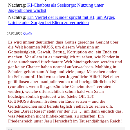
Nachtrag:
KI-Chatbots als Seelsorge: Nutzung unter
Jugendlichen wächst
Nachtrag:
Ein Viertel der Kinder spricht mit KI, um Ärger,
Urteile oder Sorgen bei Eltern zu vermeiden
07.08.2026
Quelle
Es wird immer deutlicher, dass Gottes gerechtes Gericht über
die Welt kommen MUSS, um diesem Wahnsinn an
Gotteslosigkeit, Gewalt, Betrug, Korruption etc. ein Ende zu
machen. Vor allem ist es unerträglich zu sehen, wie Kinder in
diese zunehmend furchtbarere Welt hineingeboren werden und
gar keine Chance haben normal aufzuwachsen. Mobbing in
Schulen gehört zum Alltag und viele junge Menschen enden
im Selbstmord! Und wo suchen Jugendliche Hilfe?! Bei einer
gefühllosen aber manipulierenden und hochgefährlichen KI
(vor allem, wenn ihr „persönliche Geheimnisse“ verraten
werden), welche offensichtlich schon bald von Satan
höchstpersönlich gesteuert wird (siehe Off. 13)!
Gott MUSS diesem Treiben ein Ende setzen – und die
Gerichtszeichen sind bereits täglich vielfach zu sehen d.h.
Gottes „Great Reset“ steht vor der Tür … um dann endlich das,
was Menschen nicht hinbekommen, zu schaffen: Ein
Friedensreich unter Jesu Herrschaft im Tausendjährigen Reich!