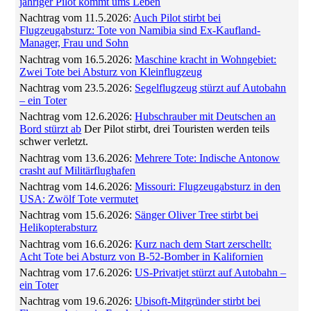
jähriger Pilot kommt ums Leben
Nachtrag vom 11.5.2026:
Auch Pilot stirbt bei
Flugzeugabsturz: Tote von Namibia sind Ex-Kaufland-
Manager, Frau und Sohn
Nachtrag vom 16.5.2026:
Maschine kracht in Wohngebiet:
Zwei Tote bei Absturz von Kleinflugzeug
Nachtrag vom 23.5.2026:
Segelflugzeug stürzt auf Autobahn
– ein Toter
Nachtrag vom 12.6.2026:
Hubschrauber mit Deutschen an
Bord stürzt ab
Der Pilot stirbt, drei Touristen werden teils
schwer verletzt.
Nachtrag vom 13.6.2026:
Mehrere Tote: Indische Antonow
crasht auf Militärflughafen
Nachtrag vom 14.6.2026:
Missouri: Flugzeugabsturz in den
USA: Zwölf Tote vermutet
Nachtrag vom 15.6.2026:
Sänger Oliver Tree stirbt bei
Helikopterabsturz
Nachtrag vom 16.6.2026:
Kurz nach dem Start zerschellt:
Acht Tote bei Absturz von B-52-Bomber in Kalifornien
Nachtrag vom 17.6.2026:
US-Privatjet stürzt auf Autobahn –
ein Toter
Nachtrag vom 19.6.2026:
Ubisoft-Mitgründer stirbt bei