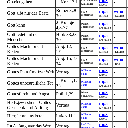
mp3
Karl-Hermann
Gnadengaben
1. Kor. 12,1
-
Kauffmann
(15MB)
Römer 8,26-
mp3
wma
Pfr. J.
Gott gibt nur das Beste
30
Tscharntke
(6.1MB)
(3.2MB)
2. Könige
mp3
Werner
Gott kann
-
4,8-37
Fürstberger
(16.5MB)
Gott redet mit den
Hiob 33,23-
mp3
Werner
-
Menschen
30
Fürstberger
(16.7MB)
Gottes Macht bricht
Apg. 12,1-
mp3
wma
Pfr. J.
Ketten
17
Tscharntke
(7.8MB)
(4.1MB)
Gottes Macht bricht
Apg. 16,19-
mp3
wma
Pfr. J.
Ketten
34
Tscharntke
(6.3MB)
(4MB)
mp3
Wilhelm
Gottes Plan für diese Welt
Vortrag
-
Pahls
(28MB)
1. Kor. 1,17-
mp3
Wilhelm
Gottes unbegreifliche Tat
-
25
Pahls
(26.2MB)
mp3
Werner
Gottesfurcht und Angst
Phil. 1,29
-
Fürstberger
(19MB)
Heilsgewissheit - Gottes
mp3
Wilhelm
Vortrag
-
Geschenk und Auftrag
Pahls
(27.3MB)
mp3
Wilhelm
Herr, lehre uns beten
Lukas 11,1
-
Pahls
(39MB)
mp3
Prof. Dr.
Im Anfang war das Wort
Vortrag
-
Werner Gitt