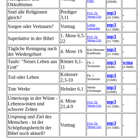
Pahls
(26MB)
Okkultismus
Sind alle Religionen
Prediger
mp3
Prof. Dr.
-
gleich?
3,11
Werner Gitt
(16.2MB)
mp3
Lothar
Sorgen oder Vertrauen?
Vortrag
-
Gassmann
(12.3MB)
1. Mose 6,5-
mp3
Prof. Dr.
Superlative in der Bibel
-
22
Werner Gitt
(12.7MB)
Tägliche Reinigung nach
mp3
Karl-Hermann
4. Mose 19
-
der Wiedergeburt
Kauffmann
(15.1MB)
Taufe: "Neues Leben aus
Römer 6,1-
mp3
wma
Pfr. J.
Gott"
11
Tscharntke
(6MB)
(3.9MB)
Kolosser
mp3
Pfr. J.
Tod oder Leben
-
2,3-10
Tscharntke
(25MB)
mp3
Werner
Tote Werke
Hebräer 6,1
-
Fürstberger
(16MB)
Unterwegs in der Wüste -
4. Mose
mp3
Prof. Dr.
Lebenswüsten und
-
21,4-9
Werner Gitt
(14.1MB)
schwere Zeiten
Ursprung und Ziel des
Menschen - ist der
mp3
Prof. Dr.
Vortrag
-
Schöpfungsbericht der
Werner Gitt
(19.1MB)
Bibel noch aktuell?