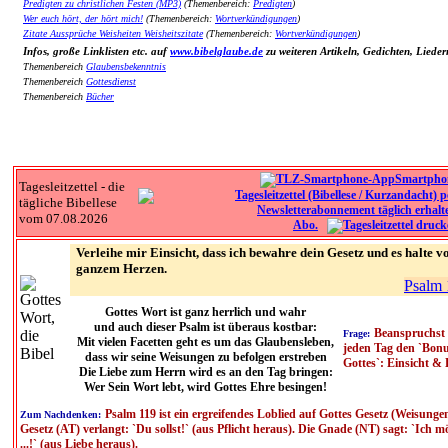
Predigten zu christlichen Festen (MP3)
(Themenbereich:
Predigten
)
Wer euch hört, der hört mich!
(Themenbereich:
Wortverkündigungen
)
Zitate Aussprüche Weisheiten Weisheitszitate
(Themenbereich:
Wortverkündigungen
)
Infos, große Linklisten etc. auf
www.bibelglaube.de
zu weiteren Artikeln, Gedichten, Lieder
Themenbereich
Glaubensbekenntnis
Themenbereich
Gottesdienst
Themenbereich
Bücher
Smartpho
Tagesleitzettel - die
tägliche Bibellese
vom 07.08.2026
Abo.
Verleihe mir Einsicht, dass ich bewahre dein Gesetz und es halte v
ganzem Herzen.
Psalm 
Gottes Wort ist ganz herrlich und wahr
und auch dieser Psalm ist überaus kostbar:
Beanspruchst
Frage:
Mit vielen Facetten geht es um das Glaubensleben,
jeden Tag den `Bon
dass wir seine Weisungen zu befolgen erstreben
Gottes`: Einsicht & 
Die Liebe zum Herrn wird es an den Tag bringen:
Wer Sein Wort lebt, wird Gottes Ehre besingen!
Psalm 119 ist ein ergreifendes Loblied auf Gottes Gesetz (Weisunge
Zum Nachdenken:
Gesetz (AT) verlangt: `Du sollst!` (aus Pflicht heraus). Die Gnade (NT) sagt: `Ich m
...!` (aus Liebe heraus).