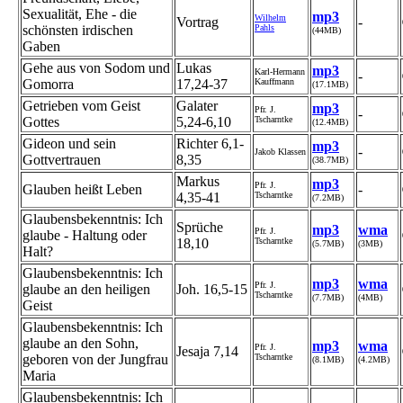
Sexualität, Ehe - die
mp3
Wilhelm
Vortrag
-
schönsten irdischen
Pahls
(44MB)
Gaben
Gehe aus von Sodom und
Lukas
mp3
Karl-Hermann
-
Gomorra
17,24-37
Kauffmann
(17.1MB)
Getrieben vom Geist
Galater
mp3
Pfr. J.
-
Gottes
5,24-6,10
Tscharntke
(12.4MB)
Gideon und sein
Richter 6,1-
mp3
-
Jakob Klassen
Gottvertrauen
8,35
(38.7MB)
Markus
mp3
Pfr. J.
Glauben heißt Leben
-
4,35-41
Tscharntke
(7.2MB)
Glaubensbekenntnis: Ich
Sprüche
mp3
wma
Pfr. J.
glaube - Haltung oder
18,10
Tscharntke
(5.7MB)
(3MB)
Halt?
Glaubensbekenntnis: Ich
mp3
wma
Pfr. J.
glaube an den heiligen
Joh. 16,5-15
Tscharntke
(7.7MB)
(4MB)
Geist
Glaubensbekenntnis: Ich
glaube an den Sohn,
mp3
wma
Pfr. J.
Jesaja 7,14
geboren von der Jungfrau
Tscharntke
(8.1MB)
(4.2MB)
Maria
Glaubensbekenntnis: Ich