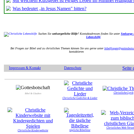
Mit welchem Kurzgebet ist ewiges Leben im Himmel erlangbar
Was bedeutet „in Jesus Namen" bitten?
Suchen Sie
seelsorgerliche Hilfe
? Kontaktadressen finden Sie unter
Seelsorge /
Lebenshilfe
Bei Fragen zur Bibel und zu christlichen Themen können Sie uns gerne unter
bibelfragen@gottesbotsc
kontaktieren
Seite
Impressum & Kontakt
Datenschutz
Christliche Lyrik
Bibel & Glauben
Christliche Gedichte & Lieder
Christliches Web-Verze
tägliche Bibellese
Christliche Kinderwebsite