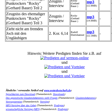
Zeugnis /
Rocky
mp3
Punkrockers "Rocky"
-
(Gerhard
Interview
(12.8MB)
Bauer )
(Gerhard Bauer) Teil 2
Zeugniss des ehemaliger
Zeugnis /
Rocky
mp3
Punkrockers "Rocky"
-
(Gerhard
Interview
(14.8MB)
Bauer )
(Gerhard Bauer) Teil 3
Zieht nicht am fremden
mp3
Rudolf
Joch mit den
2. Kor. 6,14
-
Ebertshaeuser
(12.5MB)
Ungläubigen
Hinweis: Weitere Predigten finden Sie z.B. auf
und
und
Ähnliche / verwandte Artikel auf
www.gottesbotschaft.de
:
Spruchkarten zum Download
(Themenbereich:
Downloads
)
Das apostolische Glaubensbekenntnis stellt Fragen
(Themenbereich:
Glaubensbekenntnis
)
Vortragstermine
(Themenbereich:
Vorträge
)
MP3-Vorträge über das Gebet
(Themenbereich:
Predigten
)
wissenschaftliche Vorträge (MP3)
(Themenbereich:
Predigten
)