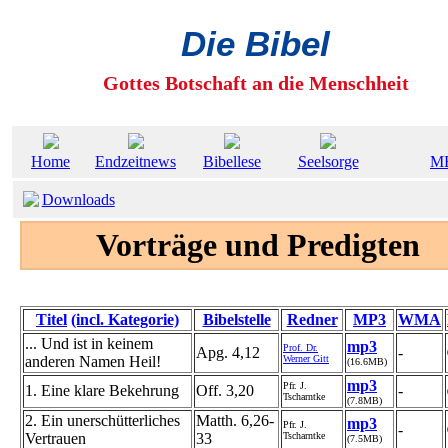
Die Bibel
Gottes Botschaft an die Menschheit
Home
Endzeitnews
Bibellese
Seelsorge
M
Downloads
Vorträge und Predigten
Titel
(incl. Kategorie)
Bibelstelle
Redner
MP3
WMA
... Und ist in keinem
mp3
Prof. Dr.
Apg. 4,12
-
anderen Namen Heil!
Werner Gitt
(16.6MB)
mp3
Pfr. J.
1. Eine klare Bekehrung
Off. 3,20
-
Tscharntke
(7.8MB)
2. Ein unerschütterliches
Matth. 6,26-
mp3
Pfr. J.
-
Vertrauen
33
Tscharntke
(7.5MB)