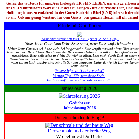
Genau das tat Jesus für uns. Aus Liebe gab ER SEIN LEBEN, um uns zu erlösen u
uns SEIN unfehlbares Wort zur Einsicht zu bringen - um dauerhafte Hilfe, Halt un
Hoffnung in uns zu entfalten! In der Guten Nachricht Bibel (GNB) hört sich der ob
so an: `Gib mir genug Verstand für dein Gesetz; von ganzem Herzen will ich darauf
Friede mit Gott finden
„Lasst euch versöhnen mit Gott!“ (Bibel, 2. Kor. 5,20)"
Dieses kurze Gebet kann Deine Seele retten, wenn Du es aufrichtig meinst:
Lieber Jesus Christus, ich habe viele Fehler gemacht. Bitte vergib mir und nimm Dich mein
komm in mein Herz. Werde Du ab jetzt der Herr meines Lebens. Ich will an Dich glauben und
nachfolgen. Bitte heile mich und leite Du mich in allem. Lass mich durch Dich zu einem
Menschen werden und schenke mir Deinen tiefen göttlichen Frieden. Du hast den Tod besi
wenn ich an Dich glaube, sind mir alle Sünden vergeben. Dafür danke ich Dir von Herze
Jesus. Amen
Weitere Infos zu "Christ werden"
Vortrag-Tipp: Eile, rette deine Seele!
Kurzbotschaft "Lass dich versöhnen mit Gott!"
Jahreslosung 2026
Gedicht zur
Jahreslosung 2026
Die entscheidende Frage!
Der schmale und der breite Weg
Wo befindest Du Dich?