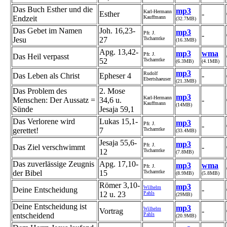
Das Buch Esther und die
mp3
Karl-Hermann
Esther
-
Endzeit
Kauffmann
(32.7MB)
Das Gebet im Namen
Joh. 16,23-
mp3
Pfr. J.
-
Jesu
27
Tscharntke
(16.3MB)
Apg. 13,42-
mp3
wma
Pfr. J.
Das Heil verpasst
52
Tscharntke
(6.3MB)
(4.1MB)
mp3
Rudolf
Das Leben als Christ
Epheser 4
-
Ebertshaeuser
(21.3MB)
Das Problem des
2. Mose
mp3
Karl-Hermann
Menschen: Der Aussatz =
34,6 u.
-
Kauffmann
(14MB)
Sünde
Jesaja 59,1
Das Verlorene wird
Lukas 15,1-
mp3
Pfr. J.
-
gerettet!
7
Tscharntke
(33.4MB)
Jesaja 55,6-
mp3
Pfr. J.
Das Ziel verschwimmt
-
12
Tscharntke
(7.8MB)
Das zuverlässige Zeugnis
Apg. 17,10-
mp3
wma
Pfr. J.
der Bibel
15
Tscharntke
(8.9MB)
(5.8MB)
Römer 3,10-
mp3
Wilhelm
Deine Entscheidung
-
12 u. 23
Pahls
(29MB)
Deine Entscheidung ist
mp3
Wilhelm
Vortrag
-
entscheidend
Pahls
(20.9MB)