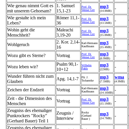
Wie genau nimmt Gott es
1. Samuel
mp3
Prof. Dr.
-
mit unserem Gehorsam?
15,1-23
Werner Gitt
(14.8MB)
Wie gestalte ich mein
Römer 11,1-
mp3
Prof. Dr.
-
Leben?
36
Werner Gitt
(13.5MB)
Wohin geht die
Maleachi
mp3
Prof. Dr.
-
Menschheit?
3,19-20
Werner Gitt
(15.8MB)
2. Kor. 2,14-
mp3
Karl-Hermann
Wohlgeruch
-
16
Kauffmann
(15.4MB)
mp3
Prof. Dr.
Wozu gibt es Sterne?
Vortrag
-
Werner Gitt
(6.9MB)
Psalm 90,1-
mp3
Wilhelm
Wozu leben wir?
-
10+12
Pahls
(22MB)
Wunder führen nicht zum
mp3
wma
Pfr. J.
Apg. 14,1-7
Glauben
Tscharntke
(7.5MB)
(4.9MB)
mp3
Karl-Hermann
Zeichen der Endzeit
Vortrag
-
Kauffmann
(14.16MB)
Zeit - die Dimension des
mp3
Prof. Dr.
Vortrag
-
Menschen
Werner Gitt
(15.1MB)
Zeugniss des ehemaliger
Zeugnis /
Rocky
mp3
Punkrockers "Rocky"
-
(Gerhard
Interview
(14.7MB)
Bauer )
(Gerhard Bauer) Teil 1
Zeugniss des ehemaliger