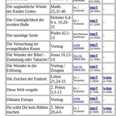
Kauffmann
(25.6MB)
Die unglaubliche Würde
Matth.
mp3
Pfr. J.
-
der Kinder Gottes
25,31-46
Tscharntke
(38.4MB)
Hebräer 6,4-
Die Unmöglichkeit der
mp3
Pfr. J.
6 u. 10,26-
-
zweiten Buße
Tscharntke
(11.5MB)
31
Psalm 42,1-
mp3
Karl-Hermann
Die unruhige Seele
-
12
Kauffmann
(14.9MB)
Die Versuchung im
mp3
Lothar
Vortrag
-
evangelikalen Raum
Gassmann
(16.8MB)
Die Wunder der Bibel -
Josua 10,12-
mp3
Prof. Dr.
-
Zumutung oder Tatsache?
14
Werner Gitt
(12.3MB)
Die Wunder in der
Vortrag /
mp3
Prof. Dr.
-
Erlösung
Zeugnis
Werner Gitt
(15.6MB)
Lukas
mp3
wma
Pfr. J.
Die Zeichen der Endzeit
21,24-33
Tscharntke
(7.8MB)
(4.1MB)
2. Petrus
mp3
wma
Pfr. J.
Diese Welt vergeht
3,3-13
Tscharntke
(6.7MB)
(3.5MB)
mp3
Lothar
Diktatur Europa
Vortrag
-
Gassmann
(14.5MB)
Du sollst Dir kein Bildnis
2. Mose
mp3
wma
Pfr. J.
machen
20,4-6
Tscharntke
(8.3MB)
(4.3MB)