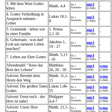
3. Mit dem Wort Gottes
mp3
Pfr. J.
Matth. 4,4
-
leben
Tscharntke
(8.3MB)
4. Gottes Verheißung in
Lukas 18,1-
mp3
Pfr. J.
Anspruch nehmen -
-
8
Tscharntke
(7.4MB)
Gebet
5. Gemeinde - leben wie
1. Petrus
mp3
Pfr. J.
-
in einer Familie
2,1-10
Tscharntke
(9.2MB)
6. Gehorsam - was darf
Jakobus 1,
mp3
Pfr. J.
Gott aus meinem Leben
-
19 - 27
Tscharntke
(6.6MB)
machen?
Matth. 5,13
mp3
Pfr. J.
7. Leben zur Ehre Gottes
-
- 16
Tscharntke
(8.5MB)
Abendmahl: "Jesus das
Matthäus
mp3
wma
Pfr. J.
Brot des Lebens"
26, 26 - 30
Tscharntke
(9MB)
(5.8MB)
Advent: Bereitet dem
Matth. 11,2-
mp3
wma
Pfr. J.
Herrn den Weg
15
Tscharntke
(6.5MB)
(3.4MB)
Advent: Die großen Taten
Lukas 1,46-
mp3
wma
Pfr. J.
Gottes
55
Tscharntke
(6.5MB)
(3.4MB)
Advent: Freut euch - der
Philipper
mp3
wma
Pfr. J.
Herr ist nahe!
4,4-7
Tscharntke
(6MB)
(3.9MB)
Advent: Unser Herr
Matth. 21,1-
mp3
wma
Pfr. J.
kommt
9
Tscharntke
(6.5MB)
(3.4MB)