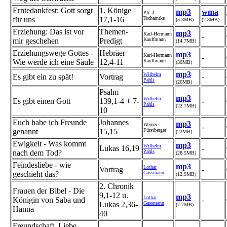
Erntedankfest: Gott sorgt
1. Könige
mp3
wma
Pfr. J.
für uns
17,1-16
Tscharntke
(5.3MB)
(2.8MB)
Erziehung: Das ist vor
Themen-
mp3
Karl-Hermann
-
mir geschehen
Predigt
Kauffmann
(14.7MB)
Erziehungswege Gottes -
Hebräer
mp3
Karl-Hermann
-
Wie werde ich eine Säule
12,4-11
Kauffmann
(30MB)
mp3
Wilhelm
Es gibt ein zu spät!
Vortrag
-
Pahls
(26MB)
Psalm
mp3
Wilhelm
Es gibt einen Gott
139,1-4 + 7-
-
Pahls
(22.7MB)
10
Euch habe ich Freunde
Johannes
mp3
Werner
-
genannt
15,15
Fürstberger
(22MB)
Ewigkeit - Was kommt
mp3
Wilhelm
Lukas 16,19
-
nach dem Tod?
Pahls
(28.5MB)
Feindesliebe - wie
mp3
Lothar
Vortrag
-
geschieht das?
Gassmann
(12.9MB)
2. Chronik
Frauen der Bibel - Die
9,1-12 u.
mp3
Lothar
Königin von Saba und
-
Lukas 2,36-
Gassmann
(7.7MB)
Hanna
40
Freundschaft, Liebe,