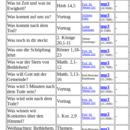
Was ist Zeit und was ist
mp3
Prof. Dr.
Hiob 14,5
-
Ewigkeit?
Werner Gitt
(18.9MB)
mp3
Wilhelm
Was kommt auf uns zu?
Vortrag
-
Pahls
(19.7MB)
Was kommt nach dem
mp3
Lothar
Vortrag
-
Tod?
Gassmann
(9.1MB)
2. Könige
mp3
Werner
Was noch in dir steckt
-
20,1-11
Fürstberger
(15.2MB)
Was uns die Schöpfung
Römer 1,18-
mp3
Prof. Dr.
-
lehrt
23
Werner Gitt
(17.3MB)
Was war der Stern von
Matth. 2,1-
mp3
Prof. Dr.
-
Bethlehem?
12
Werner Gitt
(16.7MB)
Was will Gott mit der
Matth. 5,13-
mp3
Karl-Hermann
-
Gemeinde?
16
Kauffmann
(15.2MB)
Was wird 5 Minuten nach
mp3
Prof. Dr.
Vortrag
-
dem Tode sein?
Werner Gitt
(63.5MB)
Was wird sein nach dem
mp3
Prof. Dr.
Vortrag
-
Tode?
Werner Gitt
(15.1MB)
Was wissen wir
mp3
Prof. Dr.
Konkretes über den
1. Kor. 2,9
-
Werner Gitt
(14.9MB)
Himmel?
Weihnachten: Bethlehem,
Themen-
mp3
Karl-Hermann