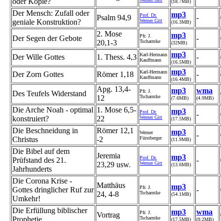
oder Kopie?
(18.7MB)
Der Mensch: Zufall oder
mp3
Prof. Dr.
Psalm 94,9
-
geniale Konstruktion?
Werner Gitt
(16.3MB)
2. Mose
mp3
Pfr. J.
Der Segen der Gebote
-
20,1-3
Tscharntke
(32MB)
mp3
Karl-Hermann
Der Wille Gottes
1. Thess. 4,3
-
Kauffmann
(16.5MB)
mp3
Karl-Hermann
Der Zorn Gottes
Römer 1,18
-
Kauffmann
(16.4MB)
Apg. 13,4-
mp3
wma
Pfr. J.
Des Teufels Widerstand
12
Tscharntke
(7.6MB)
(4.9MB)
Die Arche Noah - optimal
1. Mose 6,5-
mp3
Prof. Dr.
-
konstruiert?
22
Werner Gitt
(17.5MB)
Die Beschneidung in
Römer 12,1
mp3
Werner
-
Christus
-2
Fürstberger
(11.9MB)
Die Bibel auf dem
Jeremia
mp3
Prof. Dr.
Prüfstand des 21.
-
23,29 usw.
Werner Gitt
(13.6MB)
Jahrhunderts
Die Corona Krise -
Matthäus
mp3
Pfr. J.
Gottes dringlicher Ruf zur
-
24, 4-8
Tscharntke
(54.1MB)
Umkehr!
Die Erfüllung biblischer
mp3
wma
Pfr. J.
Vortrag
Prophetie
Tscharntke
(17.5MB)
(9.2MB)