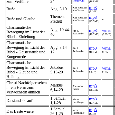
zum Verführer
24
Werner Gitt
(16.8MB)
mp3
Karl-Hermann
Buße
Apg. 3,19
-
Kauffmann
(51MB)
Themen-
mp3
Karl-Hermann
Buße und Glaube
-
Predigt
Kauffmann
(29.5MB)
Charismatische
Apg. 10,44-
mp3
wma
Pfr. J.
Bewegung im Licht der
46
Tscharntke
(10.2MB)
(6.6MB)
Bibel - Einleitung
Charismatische
Bewegung im Licht der
Apg. 8,14-
mp3
wma
Pfr. J.
Bibel - Geistestaufe und
17
Tscharntke
(10.7MB)
(6.9MB)
Zungenrede
Charismatische
Bewegung im Licht der
Jakobus
mp3
wma
Pfr. J.
Bibel - Glaube und
5,13-20
Tscharntke
(9MB)
(5.8MB)
Heilung
Christi Nachfolger sehen
Markus
mp3
Alexander
ihrem Herrn zum
-
6,14-29
Janzen
(38.1MB)
Verwechseln ähnlich
1.Samuel
mp3
Werner
Da stand sie auf
-
1,1-28
Fürstberger
(17.4MB)
1.Samuel
mp3
Werner
Das Beste waere
-
26,1-25
Fürstberger
(17MB)