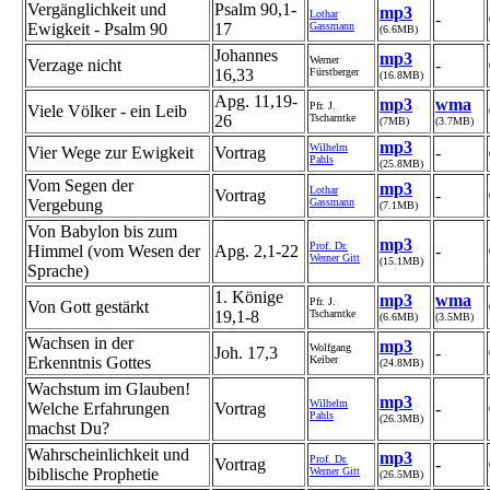
Vergänglichkeit und
Psalm 90,1-
mp3
Lothar
-
Ewigkeit - Psalm 90
17
Gassmann
(6.6MB)
Johannes
mp3
Werner
Verzage nicht
-
16,33
Fürstberger
(16.8MB)
Apg. 11,19-
mp3
wma
Pfr. J.
Viele Völker - ein Leib
26
Tscharntke
(7MB)
(3.7MB)
mp3
Wilhelm
Vier Wege zur Ewigkeit
Vortrag
-
Pahls
(25.8MB)
Vom Segen der
mp3
Lothar
Vortrag
-
Vergebung
Gassmann
(7.1MB)
Von Babylon bis zum
mp3
Prof. Dr.
Himmel (vom Wesen der
Apg. 2,1-22
-
Werner Gitt
(15.1MB)
Sprache)
1. Könige
mp3
wma
Pfr. J.
Von Gott gestärkt
19,1-8
Tscharntke
(6.6MB)
(3.5MB)
Wachsen in der
mp3
Wolfgang
Joh. 17,3
-
Erkenntnis Gottes
Keiber
(24.8MB)
Wachstum im Glauben!
mp3
Wilhelm
Welche Erfahrungen
Vortrag
-
Pahls
(26.3MB)
machst Du?
Wahrscheinlichkeit und
mp3
Prof. Dr.
Vortrag
-
biblische Prophetie
Werner Gitt
(26.5MB)