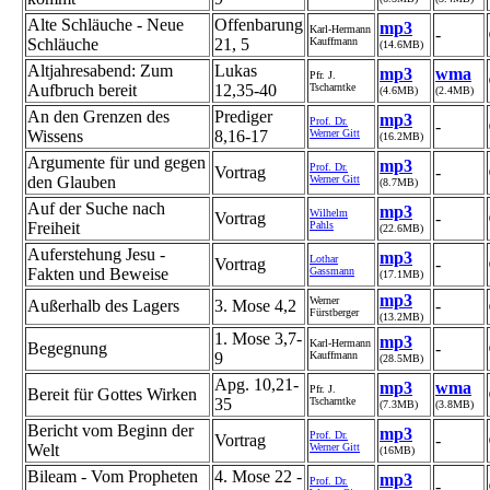
Alte Schläuche - Neue
Offenbarung
mp3
Karl-Hermann
-
Schläuche
21, 5
Kauffmann
(14.6MB)
Altjahresabend: Zum
Lukas
mp3
wma
Pfr. J.
Aufbruch bereit
12,35-40
Tscharntke
(4.6MB)
(2.4MB)
An den Grenzen des
Prediger
mp3
Prof. Dr.
-
Wissens
8,16-17
Werner Gitt
(16.2MB)
Argumente für und gegen
mp3
Prof. Dr.
Vortrag
-
den Glauben
Werner Gitt
(8.7MB)
Auf der Suche nach
mp3
Wilhelm
Vortrag
-
Freiheit
Pahls
(22.6MB)
Auferstehung Jesu -
mp3
Lothar
Vortrag
-
Fakten und Beweise
Gassmann
(17.1MB)
mp3
Werner
Außerhalb des Lagers
3. Mose 4,2
-
Fürstberger
(13.2MB)
1. Mose 3,7-
mp3
Karl-Hermann
Begegnung
-
9
Kauffmann
(28.5MB)
Apg. 10,21-
mp3
wma
Pfr. J.
Bereit für Gottes Wirken
35
Tscharntke
(7.3MB)
(3.8MB)
Bericht vom Beginn der
mp3
Prof. Dr.
Vortrag
-
Welt
Werner Gitt
(16MB)
Bileam - Vom Propheten
4. Mose 22 -
mp3
Prof. Dr.
-