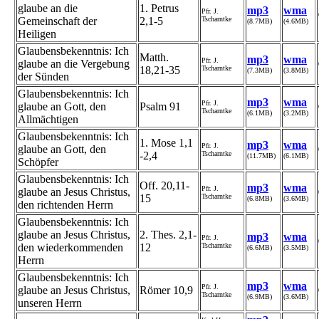
glaube an die
1. Petrus
mp3
wma
Pfr. J.
Gemeinschaft der
2,1-5
Tscharntke
(8.7MB)
(4.6MB)
Heiligen
Glaubensbekenntnis: Ich
Matth.
mp3
wma
Pfr. J.
glaube an die Vergebung
18,21-35
Tscharntke
(7.3MB)
(3.8MB)
der Sünden
Glaubensbekenntnis: Ich
mp3
wma
Pfr. J.
glaube an Gott, den
Psalm 91
Tscharntke
(6.1MB)
(3.2MB)
Allmächtigen
Glaubensbekenntnis: Ich
1. Mose 1,1
mp3
wma
Pfr. J.
glaube an Gott, den
-2,4
Tscharntke
(11.7MB)
(6.1MB)
Schöpfer
Glaubensbekenntnis: Ich
Off. 20,11-
mp3
wma
Pfr. J.
glaube an Jesus Christus,
15
Tscharntke
(6.8MB)
(3.6MB)
den richtenden Herrn
Glaubensbekenntnis: Ich
glaube an Jesus Christus,
2. Thes. 2,1-
mp3
wma
Pfr. J.
den wiederkommenden
12
Tscharntke
(6.6MB)
(3.5MB)
Herrn
Glaubensbekenntnis: Ich
mp3
wma
Pfr. J.
glaube an Jesus Christus,
Römer 10,9
Tscharntke
(6.9MB)
(3.6MB)
unseren Herrn