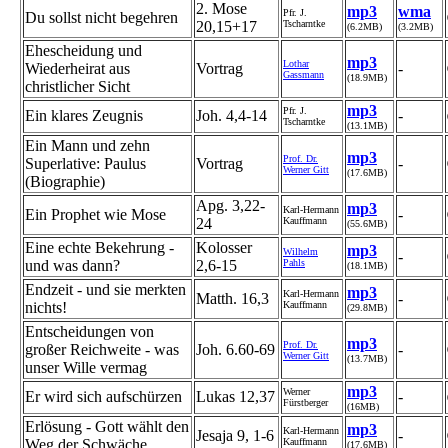
2. Mose
mp3
wma
Pfr. J.
Du sollst nicht begehren
20,15+17
Tscharntke
(6.2MB)
(3.2MB)
Ehescheidung und
mp3
Lothar
Wiederheirat aus
Vortrag
-
Gassmann
(18.9MB)
christlicher Sicht
mp3
Pfr. J.
Ein klares Zeugnis
Joh. 4,4-14
-
Tscharntke
(13.1MB)
Ein Mann und zehn
mp3
Prof. Dr.
Superlative: Paulus
Vortrag
-
Werner Gitt
(17.6MB)
(Biographie)
Apg. 3,22-
mp3
Karl-Hermann
Ein Prophet wie Mose
-
24
Kauffmann
(55.6MB)
Eine echte Bekehrung -
Kolosser
mp3
Wilhelm
-
und was dann?
2,6-15
Pahls
(18.1MB)
Endzeit - und sie merkten
mp3
Karl-Hermann
Matth. 16,3
-
nichts!
Kauffmann
(29.8MB)
Entscheidungen von
mp3
Prof. Dr.
großer Reichweite - was
Joh. 6.60-69
-
Werner Gitt
(13.7MB)
unser Wille vermag
mp3
Werner
Er wird sich aufschürzen
Lukas 12,37
-
Fürstberger
(16MB)
Erlösung - Gott wählt den
mp3
Karl-Hermann
Jesaja 9, 1-6
-
Weg der Schwäche
Kauffmann
(17.6MB)