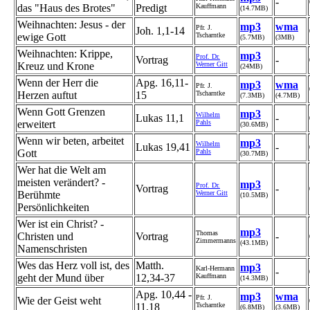
-
das "Haus des Brotes"
Predigt
Kauffmann
(14.7MB)
Weihnachten: Jesus - der
mp3
wma
Pfr. J.
Joh. 1,1-14
ewige Gott
Tscharntke
(5.7MB)
(3MB)
Weihnachten: Krippe,
mp3
Prof. Dr.
Vortrag
-
Kreuz und Krone
Werner Gitt
(24MB)
Wenn der Herr die
Apg. 16,11-
mp3
wma
Pfr. J.
Herzen auftut
15
Tscharntke
(7.3MB)
(4.7MB)
Wenn Gott Grenzen
mp3
Wilhelm
Lukas 11,1
-
erweitert
Pahls
(30.6MB)
Wenn wir beten, arbeitet
mp3
Wilhelm
Lukas 19,41
-
Gott
Pahls
(30.7MB)
Wer hat die Welt am
meisten verändert? -
mp3
Prof. Dr.
Vortrag
-
Berühmte
Werner Gitt
(10.5MB)
Persönlichkeiten
Wer ist ein Christ? -
mp3
Thomas
Christen und
Vortrag
-
Zimmermanns
(43.1MB)
Namenschristen
Wes das Herz voll ist, des
Matth.
mp3
Karl-Hermann
-
geht der Mund über
12,34-37
Kauffmann
(14.3MB)
Apg. 10,44 -
mp3
wma
Pfr. J.
Wie der Geist weht
11,18
Tscharntke
(6.8MB)
(3.6MB)