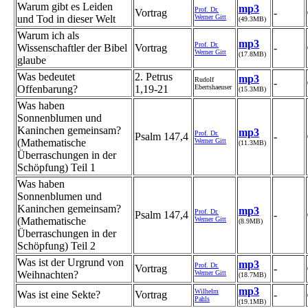
Warum gibt es Leiden
mp3
Prof. Dr.
Vortrag
-
und Tod in dieser Welt
Werner Gitt
(49.3MB)
Warum ich als
mp3
Prof. Dr.
Wissenschaftler der Bibel
Vortrag
-
Werner Gitt
(17.8MB)
glaube
Was bedeutet
2. Petrus
mp3
Rudolf
-
Offenbarung?
1,19-21
Ebertshaeuser
(15.3MB)
Was haben
Sonnenblumen und
Kaninchen gemeinsam?
mp3
Prof. Dr.
Psalm 147,4
-
(Mathematische
Werner Gitt
(11.3MB)
Überraschungen in der
Schöpfung) Teil 1
Was haben
Sonnenblumen und
Kaninchen gemeinsam?
mp3
Prof. Dr.
Psalm 147,4
-
(Mathematische
Werner Gitt
(8.9MB)
Überraschungen in der
Schöpfung) Teil 2
Was ist der Urgrund von
mp3
Prof. Dr.
Vortrag
-
Weihnachten?
Werner Gitt
(18.7MB)
mp3
Wilhelm
Was ist eine Sekte?
Vortrag
-
Pahls
(19.1MB)