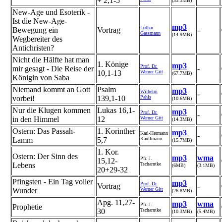
+ 2,1-5
(33.3MB)
New-Age und Esoterik -
Ist die New-Age-
mp3
Lothar
Bewegung ein
Vortrag
-
Gassmann
(14.9MB)
Wegbereiter des
Antichristen?
Nicht die Hälfte hat man
1. Könige
mp3
Prof. Dr.
mir gesagt - Die Reise der
-
10,1-13
Werner Gitt
(67.7MB)
Königin von Saba
Niemand kommt an Gott
Psalm
mp3
Wilhelm
-
vorbei!
139,1-10
Pahls
(10.6MB)
Nur die Klugen kommen
Lukas 16,1-
mp3
Prof. Dr.
-
in den Himmel
12
Werner Gitt
(14.3MB)
Ostern: Das Passah-
1. Korinther
mp3
Karl-Hermann
-
Lamm
5,7
Kauffmann
(15.7MB)
1. Kor.
Ostern: Der Sinn des
mp3
wma
Pfr. J.
15,12-
Lebens
Tscharntke
(6MB)
(3.1MB)
20+29-32
Pfingsten - Ein Tag voller
mp3
Prof. Dr.
Vortrag
-
Wunder
Werner Gitt
(26.8MB)
Apg. 11,27-
mp3
wma
Pfr. J.
Prophetie
30
Tscharntke
(10.3MB)
(5.4MB)