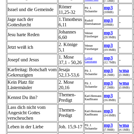
(7.5MB)
Römer
mp3
Pfr. J.
Israel und die Gemeinde
-
11,25-32
Tscharntke
(10MB)
Jage nach der
1.Timotheus
mp3
Rudolf
-
Gottesfurcht
6,11
Ebertshaeuser
(59MB)
Johannes
mp3
Werner
Jesu harte Reden
-
6,60
Fürstberger
(20.9MB)
2. Könige
mp3
Werner
Jetzt weiß ich
-
5,1
Fürstberger
(19.9MB)
1. Mose
mp3
Lothar
Josepf und Jesus
-
37,1 - 50,26
Gassmann
(12.7MB)
Karfreitag: Botschaft vom
Jesaja
mp3
wma
Pfr. J.
Gekreuzigten
52,13-53,6
Tscharntke
(6.2MB)
(3.3MB)
Kein Platz für
2. Mose
mp3
wma
Pfr. J.
Lästermäuler
20,16
Tscharntke
(7.2MB)
(3.8MB)
Themen-
mp3
Karl-Hermann
Kennst Du ihn?
-
Predigt
Kauffmann
(16.8MB)
Lass dich nicht vom
Themen-
mp3
Karl-Hermann
Angesicht Gottes
-
Predigt
Kauffmann
(14.6MB)
verscheuchen
mp3
wma
Pfr. J.
Leben in der Liebe
Joh. 15,9-17
Tscharntke
(7.9MB)
(4.1MB)