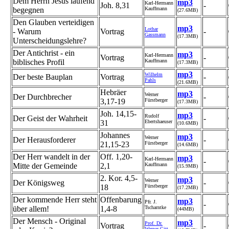
Dem Herrn Jesus laufend
mp3
Karl-Hermann
Joh. 8,31
-
begegnen
Kauffmann
(27.6MB)
Den Glauben verteidigen
mp3
Lothar
- Warum
Vortrag
-
Gassmann
(17.3MB)
Unterscheidungslehre?
Der Antichrist - ein
mp3
Karl-Hermann
Vortrag
-
biblisches Profil
Kauffmann
(17.3MB)
mp3
Wilhelm
Der beste Bauplan
Vortrag
-
Pahls
(21.6MB)
Hebräer
mp3
Werner
Der Durchbrecher
-
3,17-19
Fürstberger
(17.3MB)
Joh. 14,15-
mp3
Rudolf
Der Geist der Wahrheit
-
31
Ebertshaeuser
(10.6MB)
Johannes
mp3
Werner
Der Herausforderer
-
21,15-23
Fürstberger
(14.6MB)
Der Herr wandelt in der
Off. 1,20-
mp3
Karl-Hermann
-
Mitte der Gemeinde
2,1
Kauffmann
(15.9MB)
2. Kor. 4,5-
mp3
Werner
Der Königsweg
-
18
Fürstberger
(17.2MB)
Der kommende Herr steht
Offenbarung
mp3
Pfr. J.
-
über allem!
1,4-8
Tscharntke
(44MB)
Der Mensch - Original
mp3
Prof. Dr.
Vortrag
-
Werner Gitt