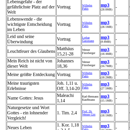
Lebensgefahr - der
mp3
Wilhelm
gefährlichste Platz auf der
Vortrag
-
Pahls
(28.8MB)
Welt
Lebenswende - die
mp3
Wilhelm
wichtigste Entscheidung
Vortrag
-
Pahls
(28.1MB)
im Leben
Leid und seine
mp3
Lothar
Vortrag
-
Überwindung
Gassmann
(9.8MB)
Matthäus
mp3
Werner
Leuchtfeuer des Glaubens
-
15,21-28
Fürstberger
(18.4MB)
Mein Reich ist nicht von
Johannes
mp3
Werner
-
dieser Welt
18,36
Fürstberger
(16.7MB)
mp3
Wilhelm
Meine größte Entdeckung
Vortrag
-
Pahls
(18.2MB)
Meine traurigsten
Joh. 1,11 u.
mp3
Wilhelm
-
Erlebnisse
Off. 3,14-20
Pahls
(27.5MB)
Maleachi
mp3
Karl-Hermann
Name Gottes: Jesus
-
1,14
Kauffmann
(15.1MB)
Naturgesetze und Wort
mp3
Prof. Dr.
Gottes - ein lohnender
1. Tim. 2,4
-
Werner Gitt
(18.1MB)
Vergleich!
1. Kor. 1,18
mp3
Wilhelm
Neues Leben
-
Pahls