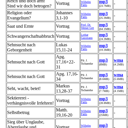
Reich und doch arm!
mp3
Wilhelm
Vortrag
-
Sind wir doch betrogen?
Pahls
(23.7MB)
Religion oder
Johannes
mp3
Wilhelm
-
Evangelium?
3,1-10
Pahls
(25.3MB)
mp3
Prof. Dr.
Saat und Ernte
Vortrag
-
Werner Gitt
(64.1MB)
mp3
Lothar
Schwangerschaftsabbruch
Vortrag
-
Gassmann
(24.3MB)
Sehnsucht nach
Lukas
mp3
Wilhelm
-
Geborgenheit
15,11-24
Pahls
(19.3MB)
Apg.
mp3
wma
Pfr. J.
Sehnsucht nach Gott
17,16+22-
Tscharntke
(8MB)
(4.2MB)
31
Apg. 17,16-
mp3
wma
Pfr. J.
Sehnsucht nach Gott
34
Tscharntke
(8.6MB)
(5.6MB)
Markus
mp3
wma
Pfr. J.
Seht, wacht, betet!
13,28-37
Tscharntke
(7.7MB)
(4.1MB)
Sektiererei -
mp3
Wilhelm
Vortrag
-
verhängnisvolle Irrlehren!
Pahls
(28.8MB)
Matth.
mp3
Wilhelm
Selbstbetrug
-
19,16-20
Pahls
(25MB)
Sieg über Unglaube,
mp3
Wilhelm
Aberglaube und
Vortrag
-