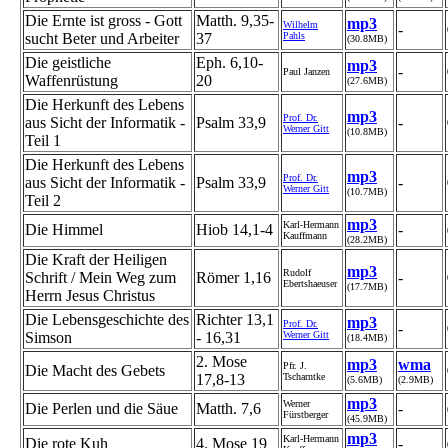
Die Ernte ist gross - Gott
Matth. 9,35-
mp3
Wilhelm
-
sucht Beter und Arbeiter
37
Pahls
(30.8MB)
Die geistliche
Eph. 6,10-
mp3
-
Paul Janzen
Waffenrüstung
20
(27.6MB)
Die Herkunft des Lebens
mp3
Prof. Dr.
aus Sicht der Informatik -
Psalm 33,9
-
Werner Gitt
(10.8MB)
Teil 1
Die Herkunft des Lebens
mp3
Prof. Dr.
aus Sicht der Informatik -
Psalm 33,9
-
Werner Gitt
(10.7MB)
Teil 2
mp3
Karl-Hermann
Die Himmel
Hiob 14,1-4
-
Kauffmann
(28.2MB)
Die Kraft der Heiligen
mp3
Rudolf
Schrift / Mein Weg zum
Römer 1,16
-
Ebertshaeuser
(17.7MB)
Herrn Jesus Christus
Die Lebensgeschichte des
Richter 13,1
mp3
Prof. Dr.
-
Simson
- 16,31
Werner Gitt
(18.4MB)
2. Mose
mp3
wma
Pfr. J.
Die Macht des Gebets
17,8-13
Tscharntke
(5.6MB)
(2.9MB)
mp3
Werner
Die Perlen und die Säue
Matth. 7,6
-
Fürstberger
(45.9MB)
mp3
Karl-Hermann
Die rote Kuh
4. Mose 19
-